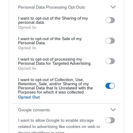
Please note that this website/app uses one or more Google
Personal Data Processing Opt Outs
Az első közös program szeptemberben indul, ahol az
services and may gather and store information including but
not limited to your visit or usage behaviour. You may click to
I want to opt-out of the Sharing of my
egyetemen tanulók duális képzés, valamint
personal data.
grant or deny consent to Google and its third-party tags to
kooperatív doktori program keretein belül bővíthetik
Opted In
use your data for below specified purposes in below Google
a tudásukat a Wellis Magyarország Zrt.
consent section.
I want to opt-out of the Sale of my
munkatársainak segítségével, jövő nyáron pedig nyári
Personal Data.
Opted In
gyakorlatra várják a diákokat.
I want to opt-out of processing my
Personal Data for Targeted Advertising.
A Wellis Magyarország Zrt. fontos lépéseket tesz a
Opted In
folyamatos fejlődés és fejlesztések irányába, tavaly
novemberben jelentették meg a világ egyik
I want to opt-out of Collection, Use,
Retention, Sale, and/or Sharing of my
legenergiahatékonyabb medencecsaládjukat, a Life-
Personal Data that Is Unrelated with the
Purposes for which it was collected.
ot, melynek tagjai kedvező energiafogyasztással,
Opted Out
energiatakarékos motorral, új, skandináv
Google consents
szigeteléssel, és egyedi szabadalommal rendelkező
vízfertőtlenítő rendszerrel kerülnek ki a piacra.
I want to allow Google to enable storage
related to advertising like cookies on web or
device identifiers in apps.