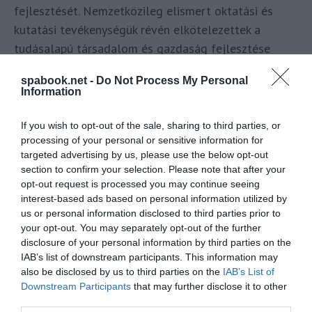
fejlesztését. Nemzetközileg elismert oktatási és
kutatási tevékenységük révén elkötelezettek a
tudásalapú társadalom és gazdaság fejlesztése
iránt, és ebben a küldetésben egyetemi
spabook.net -
Do Not Process My Personal
tudásközpontként működnek az országos és
Information
regionális szinteken egyaránt.
If you wish to opt-out of the sale, sharing to third parties, or
„Tudományos kutatás és fejlesztés terén a Miskolci Egyetem
processing of your personal or sensitive information for
készséggel segíti a Wellis-t a Felsőoktatási és Ipari
targeted advertising by us, please use the below opt-out
section to confirm your selection. Please note that after your
Együttműködési Központ kötelékében működő kutatási
opt-out request is processed you may continue seeing
egységeken keresztül. Legyen szó gyártással kapcsolatos
interest-based ads based on personal information utilized by
fejlesztésekről, receptúra fejlesztésről, anyagvizsgálati
us or personal information disclosed to third parties prior to
mérésekről, biodegradációs kísérletekről, fenntarthatósági
your opt-out. You may separately opt-out of the further
disclosure of your personal information by third parties on the
lépések feltárásáról, vagy egyéb kutatási és fejlesztési
IAB’s list of downstream participants. This information may
feladatokról az egyetemünk elkötelezett az együttműködés
also be disclosed by us to third parties on the
IAB’s List of
mellett.”
Downstream Participants
that may further disclose it to other
third parties.
– tette hozzá a Miskolci Egyetem Rektora, Prof. Dr. Horváth Zita