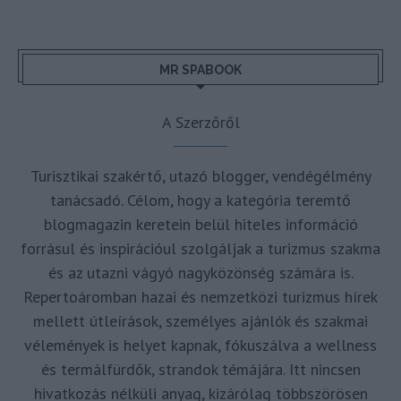
MR SPABOOK
A Szerzőről
Turisztikai szakértő, utazó blogger, vendégélmény
tanácsadó. Célom, hogy a kategória teremtő
blogmagazin keretein belül hiteles információ
forrásul és inspirációul szolgáljak a turizmus szakma
és az utazni vágyó nagyközönség számára is.
Repertoáromban hazai és nemzetközi turizmus hírek
mellett útleírások, személyes ajánlók és szakmai
vélemények is helyet kapnak, fókuszálva a wellness
és termálfürdők, strandok témájára. Itt nincsen
hivatkozás nélküli anyag, kizárólag többszörösen