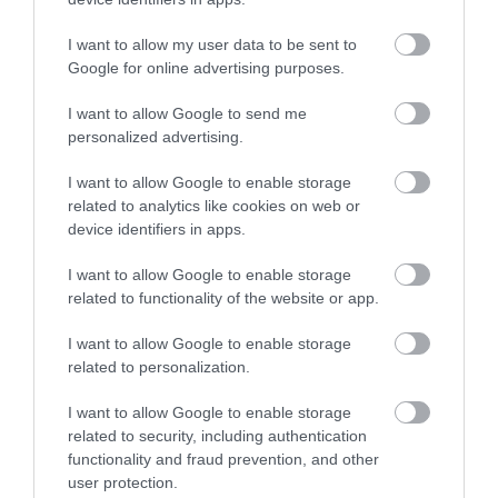
Az eseményről a Miskolci Egyetem közölt
képgalériát, ide kattintva tekinthető meg
.
I want to allow my user data to be sent to
Google for online advertising purposes.
A Wellis magyar sikersztori
I want to allow Google to send me
A cég 2003-as alapítása óta mára már Európa-szerte
personalized advertising.
megvásárolhatók a Wellis termékei. Az egészséges
I want to allow Google to enable storage
életmód iránti igény növeli a minőségi wellness
related to analytics like cookies on web or
termékek iránti keresletet. Köszönhetően a
device identifiers in apps.
folyamatos fejlesztéseknek és növekedésnek, a
I want to allow Google to enable storage
Wellis mára az európai piac legnagyobb
related to functionality of the website or app.
jakuzzigyártójává vált. Hidromasszázs medencéket,
ellenáramoltatós úszómedencéket, hozzájuk tartozó
I want to allow Google to enable storage
related to personalization.
thermotetőket és medence oldalburkolatokat
gyártanak. Második telephelyükön, Ózdon 2021-ben
I want to allow Google to enable storage
kezdték meg a masszázsmedence gyártást.
related to security, including authentication
functionality and fraud prevention, and other
A 2022-es évtől a Természet Élménye kampány
user protection.