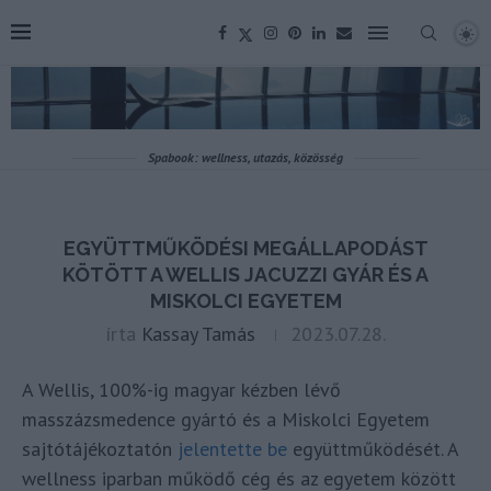
Spabook: wellness, utazás, közösség
EGYÜTTMŰKÖDÉSI MEGÁLLAPODÁST
KÖTÖTT A WELLIS JACUZZI GYÁR ÉS A
MISKOLCI EGYETEM
írta
Kassay Tamás
2023.07.28.
A Wellis, 100%-ig magyar kézben lévő
masszázsmedence gyártó és a Miskolci Egyetem
sajtótájékoztatón
jelentette be
együttműködését. A
wellness iparban működő cég és az egyetem között