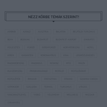
NÉZZ KÖRBE TÉMÁK SZERINT!
AIRBNB
AJÁNLÓ
AUSZTRIA
BALATON
BELFÖLDI TURIZMUS
BGYH
BOOKING
BUDAPEST
BUDAPEST AIRPORT
EMIRATES
FEJLESZTÉS
FÜRDŐ
GYÓGYFÜRDŐ
HORVÁTORSZÁG
HOTEL
HÍREK
KARANTÉN
KORONAVÍRUS
KÍNA
LÉGIKÖZLEKEDÉS
MAGYARORSZÁG
MAGYARUL
MISKOLC
MTÜ
MÁLTA
OLASZORSZÁG
PROGRAMAJÁNLÓ
REPÜLŐ
REPÜLŐJÁRAT
REPÜLŐTÉR
RYANAIR
STATISZTIKA
STRAND
SZAKMAI CIKKEK
SZPONZOR
SZÁLLODA
TERMÁL
TURIZMUS
UTAZÁS
VAKCINAÚTLEVÉL
VIDEÓ
VÉLEMÉNY
WELLNESS
WIZZAIR
ÚJRANYITÁS