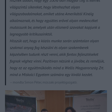
hisznek abban, hogy egy 100%-ban magyar cég is elérhet
világszintű sikereket, hogy létrehozhat olyan
világszabadalmakat, amiket utána Amerikától Kínáig
alkalmaznak, és hogy együttes erővel olyan medencéket
mutassunk be, amelyek után elismerő szavakat kapjunk a
legnagyobb kritikusainktól.
Hisszük azt, hogy a közös munka során számtalan olyan
szakmai anyag fog készülni és olyan szakemberek
képzésében tudunk részt venni, akik fontos fejlesztéseket
fognak véghez vinni. Pozitívan nézünk a jövőbe, és reméljük,
hogy ez az együttműködés mind a Wellis Magyarország Zrt.
mind a Miskolci Egyetem számára egy kiváló kezdet.
– mondta Simon Péter, műszaki projektigazgató.