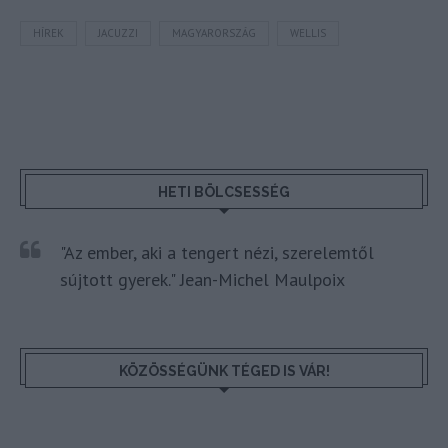
HÍREK
JACUZZI
MAGYARORSZÁG
WELLIS
HETI BÖLCSESSÉG
"Az ember, aki a tengert nézi, szerelemtől
sújtott gyerek." Jean-Michel Maulpoix
KÖZÖSSÉGÜNK TÉGED IS VÁR!