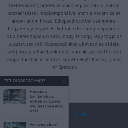
leellenőrzött, hiteles és minőségi tartalom, valódi
hozzáértéssel megkomponálva, mert a nevem és az
arcom adom hozzá. Elképzelhetetlen számomra,
hogy ne így tegyek. Ez különbözteti meg a Spabook-
ot a netes zajban. Örülök, hogy itt vagy, légy tagja az
utazást szerető Közösségünknek, kövesd az oldalt,
szólj hozzá a Facebook-on és várunk szeretettel zárt
csoportunkban is. Jó utat, sok élményt! Kassay Tamás
Mr Spabook
EZT OLVASTAD MÁR?
Hóesés a
kánikulában,
ebben az alpesi
wellnessben még
ez is...
Verseny, show,