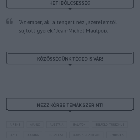
HETI BÖLCSESSÉG
"Az ember, aki a tengert nézi, szerelemtől
sújtott gyerek." Jean-Michel Maulpoix
KÖZÖSSÉGÜNK TÉGED IS VÁR!
NÉZZ KÖRBE TÉMÁK SZERINT!
AIRBNB
AJÁNLÓ
AUSZTRIA
BALATON
BELFÖLDI TURIZMUS
BGYH
BOOKING
BUDAPEST
BUDAPEST AIRPORT
EMIRATES