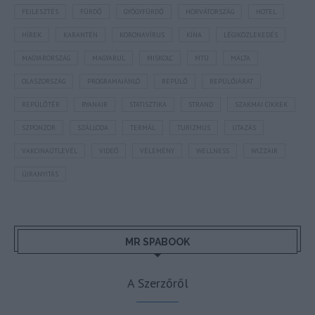
FEJLESZTÉS
FÜRDŐ
GYÓGYFÜRDŐ
HORVÁTORSZÁG
HOTEL
HÍREK
KARANTÉN
KORONAVÍRUS
KÍNA
LÉGIKÖZLEKEDÉS
MAGYARORSZÁG
MAGYARUL
MISKOLC
MTÜ
MÁLTA
OLASZORSZÁG
PROGRAMAJÁNLÓ
REPÜLŐ
REPÜLŐJÁRAT
REPÜLŐTÉR
RYANAIR
STATISZTIKA
STRAND
SZAKMAI CIKKEK
SZPONZOR
SZÁLLODA
TERMÁL
TURIZMUS
UTAZÁS
VAKCINAÚTLEVÉL
VIDEÓ
VÉLEMÉNY
WELLNESS
WIZZAIR
ÚJRANYITÁS
MR SPABOOK
A Szerzőről