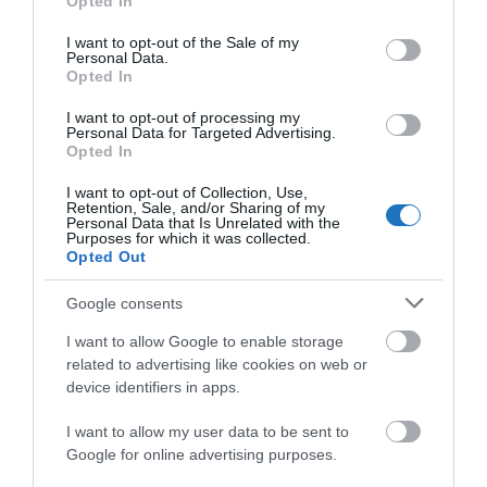
Opted In
use your data for below specified purposes in below Google
consent section.
I want to opt-out of the Sale of my
Personal Data.
Opted In
I want to opt-out of processing my
Personal Data for Targeted Advertising.
Opted In
I want to opt-out of Collection, Use,
A 22 méteres úszómedence és a hidrotermál
Retention, Sale, and/or Sharing of my
Personal Data that Is Unrelated with the
élményzóna magnéziumos medencével, gőzfürdővel
Purposes for which it was collected.
Opted Out
és finn szaunával várja a vendégeket. Az újonnan
bevezetett Recovery Lounge különleges kezelései a
Google consents
test és az idegrendszer regenerációját szolgálják. Itt
I want to allow Google to enable storage
vibroakusztikus ágy, kompressziós csizma és vibrációs
related to advertising like cookies on web or
görgő segíti a feltöltődést.
device identifiers in apps.
A spa további élményei között hamam, infravörös
I want to allow my user data to be sent to
Google for online advertising purposes.
szauna, lebegőkapszula, vörösfény-terápia és