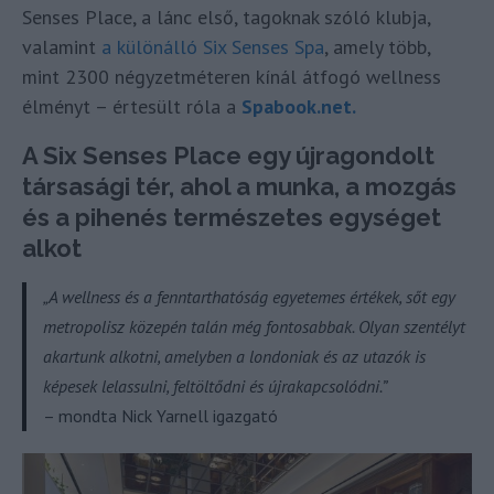
Senses Place, a lánc első, tagoknak szóló klubja,
valamint
a különálló Six Senses Spa
, amely több,
mint 2300 négyzetméteren kínál átfogó wellness
élményt – értesült róla a
Spabook.net.
A Six Senses Place egy újragondolt
társasági tér, ahol a munka, a mozgás
és a pihenés természetes egységet
alkot
„A wellness és a fenntarthatóság egyetemes értékek, sőt egy
metropolisz közepén talán még fontosabbak. Olyan szentélyt
akartunk alkotni, amelyben a londoniak és az utazók is
képesek lelassulni, feltöltődni és újrakapcsolódni.”
– mondta Nick Yarnell igazgató