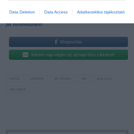
A turizmus világának inspiráló híreiért
csatlakozz
Data Deletion
Data Access
Adatkezeklési tájékoztató
csoportunkhoz
, kövess
Instán
és
TikTok
-on is,
iratkozz
fel hírlevelünkre
!
Megosztás
Kérem nap végén az aznapi friss cikkeket!
HOTEL
LONDON
SIX SENSES
SPA
SZÁLLODA
WELLNESS