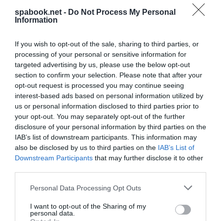
spabook.net -
Do Not Process My Personal
Information
If you wish to opt-out of the sale, sharing to third parties, or
Az éves tagság díja 3000 és 37000 font között
processing of your personal or sensitive information for
mozog, a szálloda vendégei pedig tiszteletbeli
targeted advertising by us, please use the below opt-out
taggá válnak. Anna Bjurstam azt is elárulta, hogy a
section to confirm your selection. Please note that after your
opt-out request is processed you may continue seeing
következő Six Senses Place egy teljesen más
interest-based ads based on personal information utilized by
hangulatú városban, mégpedig Tel-Avivban nyílik
us or personal information disclosed to third parties prior to
majd.
your opt-out. You may separately opt-out of the further
disclosure of your personal information by third parties on the
A hotel alagsorában elhelyezett Six
IAB’s list of downstream participants. This information may
also be disclosed by us to third parties on the
IAB’s List of
Senses Spa egy teljes szintet foglal el
Downstream Participants
that may further disclose it to other
third parties.
Please note that this website/app uses one or more Google
Personal Data Processing Opt Outs
services and may gather and store information including but
not limited to your visit or usage behaviour. You may click to
I want to opt-out of the Sharing of my
personal data.
grant or deny consent to Google and its third-party tags to