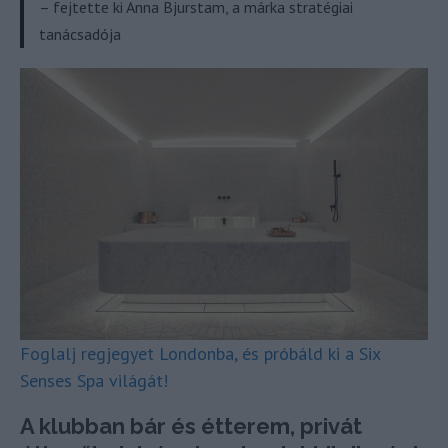
– fejtette ki Anna Bjurstam, a márka stratégiai
tanácsadója
Foglalj regjegyet Londonba, és próbáld ki a Six
Senses Spa világát!
A klubban bár és étterem, privát