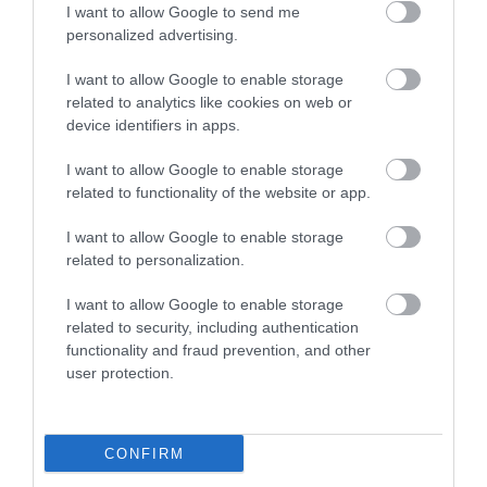
kriokamra is szerepel. A relaxációs teret Louie
I want to allow Google to send me
Schwartzberg látványos vetítései gazdagítják, a
personalized advertising.
pihenés pedig az Alchemy Bárban zárul, ahol
I want to allow Google to enable storage
szezonális brit gyógynövényekből kevert elixírek
related to analytics like cookies on web or
készülnek.
device identifiers in apps.
I want to allow Google to enable storage
related to functionality of the website or app.
I want to allow Google to enable storage
related to personalization.
I want to allow Google to enable storage
related to security, including authentication
functionality and fraud prevention, and other
user protection.
CONFIRM
Fotók: sixsenses.com