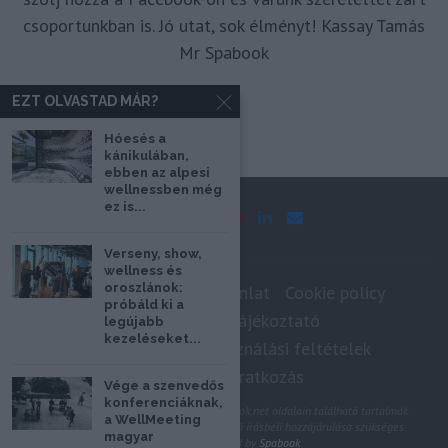
csoportunkban is. Jó utat, sok élményt! Kassay Tamás
Mr Spabook
EZT OLVASTAD MÁR?
Hóesés a
kánikulában,
ebben az alpesi
wellnessben még
ez is...
Verseny, show,
wellness és
oroszlánok:
Impresszum
Médiaajánlat
Cookie policy
próbáld ki a
Adatkezelési tájékoztató
legújabb
kezeléseket...
Szerzői jogok, felhasználási feltételek
Hírlevél feliratkozás
Vége a szenvedős
konferenciáknak,
@2020 - Minden jog fenntartva. A Spabook.net oldalain található tartalmak
a WellMeeting
felhasználásához, újraközléséhez a szerző írásbeli hozzájárulása szükséges.
magyar
All Rights Reserved by
Spabook