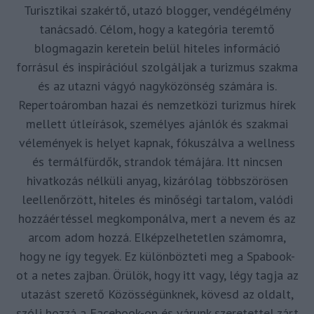
Turisztikai szakértő, utazó blogger, vendégélmény
tanácsadó. Célom, hogy a kategória teremtő
blogmagazin keretein belül hiteles információ
forrásul és inspirációul szolgáljak a turizmus szakma
és az utazni vágyó nagyközönség számára is.
Repertoáromban hazai és nemzetközi turizmus hírek
mellett útleírások, személyes ajánlók és szakmai
vélemények is helyet kapnak, fókuszálva a wellness
és termálfürdők, strandok témájára. Itt nincsen
hivatkozás nélküli anyag, kizárólag többszörösen
leellenőrzött, hiteles és minőségi tartalom, valódi
hozzáértéssel megkomponálva, mert a nevem és az
arcom adom hozzá. Elképzelhetetlen számomra,
hogy ne így tegyek. Ez különbözteti meg a Spabook-
ot a netes zajban. Örülök, hogy itt vagy, légy tagja az
utazást szerető Közösségünknek, kövesd az oldalt,
szólj hozzá a Facebook-on és várunk szeretettel zárt