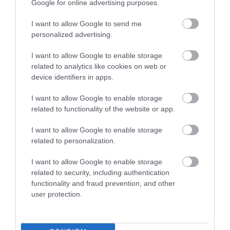
Google for online advertising purposes.
AIRBNB
AJÁNLÓ
AUSZTRIA
BALATON
BELFÖLDI TURIZMUS
I want to allow Google to send me
BGYH
BOOKING
BUDAPEST
BUDAPEST AIRPORT
EMIRATES
personalized advertising.
FEJLESZTÉS
FÜRDŐ
GYÓGYFÜRDŐ
HORVÁTORSZÁG
HOTEL
I want to allow Google to enable storage
HÍREK
KARANTÉN
KORONAVÍRUS
KÍNA
LÉGIKÖZLEKEDÉS
related to analytics like cookies on web or
device identifiers in apps.
MAGYARORSZÁG
MAGYARUL
MISKOLC
MTÜ
MÁLTA
OLASZORSZÁG
PROGRAMAJÁNLÓ
REPÜLŐ
REPÜLŐJÁRAT
I want to allow Google to enable storage
related to functionality of the website or app.
REPÜLŐTÉR
RYANAIR
STATISZTIKA
STRAND
SZAKMAI CIKKEK
SZPONZOR
SZÁLLODA
TERMÁL
TURIZMUS
UTAZÁS
I want to allow Google to enable storage
related to personalization.
VAKCINAÚTLEVÉL
VIDEÓ
VÉLEMÉNY
WELLNESS
WIZZAIR
I want to allow Google to enable storage
ÚJRANYITÁS
related to security, including authentication
functionality and fraud prevention, and other
user protection.
MR SPABOOK