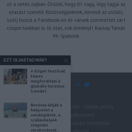
ot a netes zajban. Örülök, hogy itt vagy, légy tagja az
utazást szerető Közösségünknek, kövesd az oldalt,
szólj hozzá a Facebook-on és várunk szeretettel zárt
csoportunkban is. Jó utat, sok élményt! Kassay Tamás
Mr Spabook
EZT OLVASTAD MÁR?
A Sziget fesztivál
képes
megfordítani a
globális turizmus
trendet
Borúsan látják a
Impresszum
Médiaajánlat
Cookie policy
helyzetet a
Adatkezelési tájékoztató
vendéglátók, a
szálláshelyek
Szerzői jogok, felhasználási feltételek
stagnáló
várakozással...
Hírlevél feliratkozás