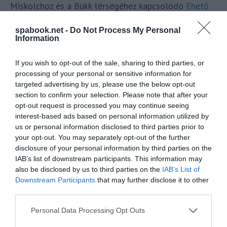
Miskolchoz és a Bükk térségéhez kapcsolódó
Ehető
erdő – Erdei Gasztroexpressz
kezdeményezés. A
spabook.net -
Do Not Process My Personal
projekt bekerült a Tourism for Europe platform által
Information
bemutatott európai
kiemelt jógyakorlatok
közé.
Magyarországról összesen négy projekt szerepel a
If you wish to opt-out of the sale, sharing to third parties, or
válogatásban, tudta meg a
Spabook.net
.
processing of your personal or sensitive information for
targeted advertising by us, please use the below opt-out
section to confirm your selection. Please note that after your
OLVASS TOVÁBB
opt-out request is processed you may continue seeing
interest-based ads based on personal information utilized by
us or personal information disclosed to third parties prior to
your opt-out. You may separately opt-out of the further
disclosure of your personal information by third parties on the
IAB’s list of downstream participants. This information may
also be disclosed by us to third parties on the
IAB’s List of
Downstream Participants
that may further disclose it to other
third parties.
TOVÁBBI CIKKEK
Please note that this website/app uses one or more Google
Personal Data Processing Opt Outs
services and may gather and store information including but