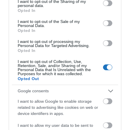
not limited to your visit or usage behaviour. You may click to
I want to opt-out of the Sharing of my
personal data.
grant or deny consent to Google and its third-party tags to
Opted In
use your data for below specified purposes in below Google
consent section.
I want to opt-out of the Sale of my
HETI BÖLCSESSÉG
Personal Data.
Opted In
"Az ember, aki a tengert nézi, szerelemtől
I want to opt-out of processing my
Personal Data for Targeted Advertising.
sújtott gyerek." Jean-Michel Maulpoix
Opted In
I want to opt-out of Collection, Use,
Retention, Sale, and/or Sharing of my
Personal Data that Is Unrelated with the
Purposes for which it was collected.
KÖZÖSSÉGÜNK TÉGED IS VÁR!
Opted Out
Google consents
I want to allow Google to enable storage
related to advertising like cookies on web or
device identifiers in apps.
NÉZZ KÖRBE TÉMÁK SZERINT!
I want to allow my user data to be sent to