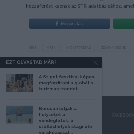
hozzáférést kapnak az STR adatbázisához, amely
Megosztás
BGE
HÍREK
MAGYARORSZÁG
SZAKMAI CIKKEK
EZT OLVASTAD MÁR?
A Sziget fesztivál képes
megfordítani a globális
turizmus trendet
Borúsan látják a
helyzetet a
FACEBOO
vendéglátók, a
szálláshelyek stagnáló
várakozással...