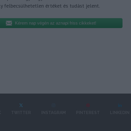
 felbecsülhetetlen értéket és tudást jelent.
Kérem nap végén az aznapi friss cikkeket!
K
TWITTER
INSTAGRAM
PINTEREST
LINKEDIN