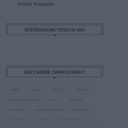
Michel Maulpoix
KÖZÖSSÉGÜNK TÉGED IS VÁR!
NÉZZ KÖRBE TÉMÁK SZERINT!
AIRBNB
AJÁNLÓ
AUSZTRIA
BALATON
BELFÖLDI TURIZMUS
BGYH
BOOKING
BUDAPEST
BUDAPEST AIRPORT
EMIRATES
FEJLESZTÉS
FÜRDŐ
GYÓGYFÜRDŐ