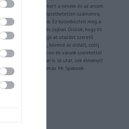
megkomponálva, mert a nevem és az arcom
adom hozzá. Elképzelhetetlen számomra,
hogy ne így tegyek. Ez különbözteti meg a
Spabook-ot a netes zajban. Örülök, hogy itt
vagy, légy tagja az utazást szerető
Közösségünknek, kövesd az oldalt, szólj
hozzá a Facebook-on és várunk szeretettel
zárt csoportunkban is. Jó utat, sok élményt!
Kassay Tamás Mr Spabook