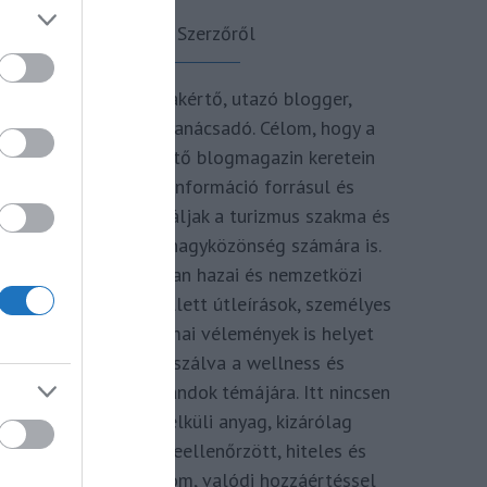
A Szerzőről
Turisztikai szakértő, utazó blogger,
vendégélmény tanácsadó. Célom, hogy a
kategória teremtő blogmagazin keretein
belül hiteles információ forrásul és
inspirációul szolgáljak a turizmus szakma és
az utazni vágyó nagyközönség számára is.
Repertoáromban hazai és nemzetközi
turizmus hírek mellett útleírások, személyes
ajánlók és szakmai vélemények is helyet
kapnak, fókuszálva a wellness és
termálfürdők, strandok témájára. Itt nincsen
hivatkozás nélküli anyag, kizárólag
többszörösen leellenőrzött, hiteles és
minőségi tartalom, valódi hozzáértéssel