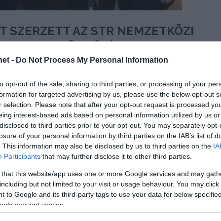
T SZERZETT AZ STR NEMZETKÖZI
ÁGVERSENY DÖNTŐJÉBEN
et -
Do Not Process My Personal Information
Tamás
2022.11.22.
to opt-out of the sale, sharing to third parties, or processing of your per
met képviselő csapat az STR nemzetközi turisztikai
formation for targeted advertising by us, please use the below opt-out s
 második helyezést értek el.
r selection. Please note that after your opt-out request is processed y
eing interest-based ads based on personal information utilized by us or
 Közép-Kelet-európai fordulóját
2021 után
disclosed to third parties prior to your opt-out. You may separately opt-
sodik helyet a
Budapesti Corvinus Egyetem
szerezte
losure of your personal information by third parties on the IAB’s list of
. This information may also be disclosed by us to third parties on the
IA
Participants
that may further disclose it to other third parties.
rvezett,
2022 STR Global Student Market Study
 that this website/app uses one or more Google services and may gath
si világversenyen
november 19-én, szombaton az
including but not limited to your visit or usage behaviour. You may click 
 to Google and its third-party tags to use your data for below specifi
erképzések
döntős csapatai mérték össze tudásukat. A
ogle consent section.
ták be a 3 hónapos felkészülés során született