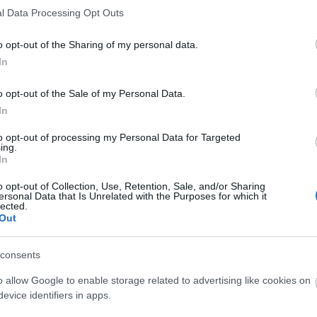
l Data Processing Opt Outs
yetlen Európát képviselő csapatként –
o opt-out of the Sharing of my personal data.
it elemezte, részben az STR Share Center big
In
lodai adatbázisok alapján.
o opt-out of the Sale of my Personal Data.
e a csapatok, de közös volt bennük, hogy mindannyian
In
tek bele, hogy az eredmények megszülessenek. Voltak
to opt-out of processing my Personal Data for Targeted
egújabb technológiát alkalmazva az elképzelt
ing.
In
s végeztek.
o opt-out of Collection, Use, Retention, Sale, and/or Sharing
sokra, azok komplex elemzésére és szekunder
ersonal Data that Is Unrelated with the Purposes for which it
lected.
reativitás, illetőleg a profi szakmai vita
Out
yidőszak, valamint az azt megelőző és azt követő
consents
vetkeztetéseket és javaslataikat a befektetők és a
o allow Google to enable storage related to advertising like cookies on
továbbá a jövőbeni lehetőségek feltárása, amely során
evice identifiers in apps.
ényező különös kihívást jelent. Az elemzés a múlt