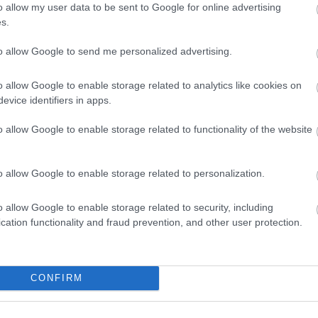
o allow my user data to be sent to Google for online advertising
rendek elemzését és a jövőbeni tervezést, fejlesztést
s.
város versenytársaival való több szempontú
etes elemzését. A hangsúly a
miért
ek megválaszolásán
to allow Google to send me personalized advertising.
i szakértői zsűri szerint a BGE KVIK előadása
o allow Google to enable storage related to analytics like cookies on
evice identifiers in apps.
 helyezettjei
o allow Google to enable storage related to functionality of the website
ersity csapata nyerte, második helyen a Babeş-Bolyai
o allow Google to enable storage related to personalization.
 kaliforniai Cal Poly Pomona lett, és
o allow Google to enable storage related to security, including
-menedzsment szakos hallgatói lettek, megelőzve az
cation functionality and fraud prevention, and other user protection.
a Hong Kong University, valamint a University of Florida
CONFIRM