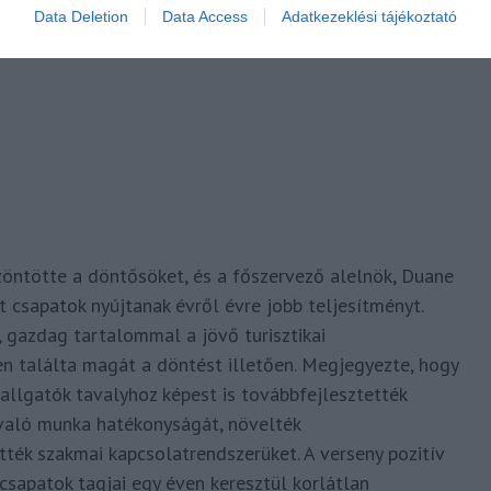
Data Deletion
Data Access
Adatkezeklési tájékoztató
zöntötte a döntősöket, és a főszervező alelnök, Duane
 csapatok nyújtanak évről évre jobb teljesítményt.
 gazdag tartalommal a jövő turisztikai
ben találta magát a döntést illetően. Megjegyezte, hogy
allgatók tavalyhoz képest is továbbfejlesztették
 való munka hatékonyságát, növelték
ték szakmai kapcsolatrendszerüket. A verseny pozitív
csapatok tagjai egy éven keresztül korlátlan