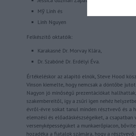
Jessica Guzman Zapata,
Mỹ Linh és
Linh Nguyen
Felkészítő oktatóik:
Karakasné Dr. Morvay Klára,
Dr. Szabóné Dr. Erdélyi Éva.
Értékeléskor az alapító elnök, Steve Hood kös
Vinson kiemelte, hogy nemcsak a döntőbe jutott
Nagyon jó minőségű prezentációkat hallhattak,
szakembereitől, így a zsűri igen nehéz helyzet
évről-évre sokat tanul minden résztvevő és a h
elemzési és előadáskészségeiket, a csapatban
versenyképességüket a munkaerőpiacon, bővítet
hozadéka a fiatalok számára, hogy a résztvevő 