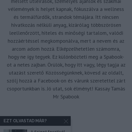
mellett útleírások, személyes ajánlók és szakmai
vélemények is helyet kapnak, fókuszálva a wellness
és termálfürdők, strandok témájára. Itt nincsen
hivatkozás nélküli anyag, kizárólag többszörösen
leellenőrzött, hiteles és minőségi tartalom, valódi
hozzáértéssel megkomponálva, mert a nevem és az
arcom adom hozzá. Elképzelhetetlen számomra,
hogy ne így tegyek. Ez különbözteti meg a Spabook-
ot a netes zajban. Örülök, hogy itt vagy, légy tagja az
utazást szerető Közösségünknek, kövesd az oldalt,
szólj hozzá a Facebook-on és várunk szeretettel zárt
csoportunkban is. Jó utat, sok élményt! Kassay Tamás
Mr Spabook
EZT OLVASTAD MÁR?
A Sziget fesztivál