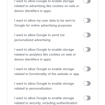
I want to allow Google to enable storage
fel hírlevelünkre
!
related to advertising like cookies on web or
device identifiers in apps.
Megosztás
I want to allow my user data to be sent to
Google for online advertising purposes.
Kérem nap végén az aznapi friss cikkeket!
I want to allow Google to send me
personalized advertising.
I want to allow Google to enable storage
related to analytics like cookies on web or
device identifiers in apps.
HETI BÖLCSESSÉG
I want to allow Google to enable storage
related to functionality of the website or app.
"Az ember, aki a tengert nézi, szerelemtől
I want to allow Google to enable storage
sújtott gyerek." Jean-Michel Maulpoix
related to personalization.
I want to allow Google to enable storage
related to security, including authentication