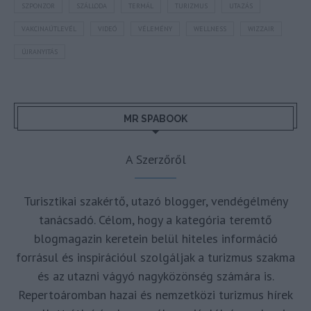
SZPONZOR
SZÁLLODA
TERMÁL
TURIZMUS
UTAZÁS
VAKCINAÚTLEVÉL
VIDEÓ
VÉLEMÉNY
WELLNESS
WIZZAIR
ÚJRANYITÁS
MR SPABOOK
A Szerzőről
Turisztikai szakértő, utazó blogger, vendégélmény
tanácsadó. Célom, hogy a kategória teremtő
blogmagazin keretein belül hiteles információ
forrásul és inspirációul szolgáljak a turizmus szakma
és az utazni vágyó nagyközönség számára is.
Repertoáromban hazai és nemzetközi turizmus hírek