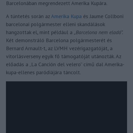
Barcelonában megrendezett Amerika Kupára.
A tüntetés során az
Amerika Kupa
és Jaume Collboni
barcelonai polgármester elleni skandálások
hangzottak el, mint például a
„Barcelona nem eladó”.
Két demonstráló Barcelona polgármesterét és
Bernard Arnault-t, az LVMH vezérigazgatóját, a
vitorlásverseny egyik fő támogatóját utánozták. Az
előadás a „La Canción del velero” című dal Amerika-
kupa-ellenes paródiájára táncolt.