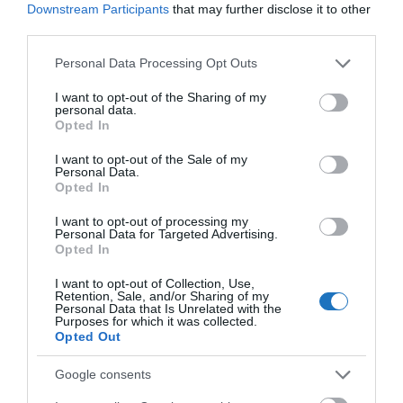
Downstream Participants
that may further disclose it to other
third parties.
Please note that this website/app uses one or more Google
Personal Data Processing Opt Outs
services and may gather and store information including but
not limited to your visit or usage behaviour. You may click to
I want to opt-out of the Sharing of my
personal data.
grant or deny consent to Google and its third-party tags to
Opted In
use your data for below specified purposes in below Google
consent section.
I want to opt-out of the Sale of my
Personal Data.
Opted In
I want to opt-out of processing my
Personal Data for Targeted Advertising.
Opted In
I want to opt-out of Collection, Use,
Retention, Sale, and/or Sharing of my
Personal Data that Is Unrelated with the
Purposes for which it was collected.
Opted Out
A turizmus világának inspiráló híreiért
csatlakozz
Google consents
csoportunkhoz
, kövess
Instán
és
TikTok
-on is,
iratkozz