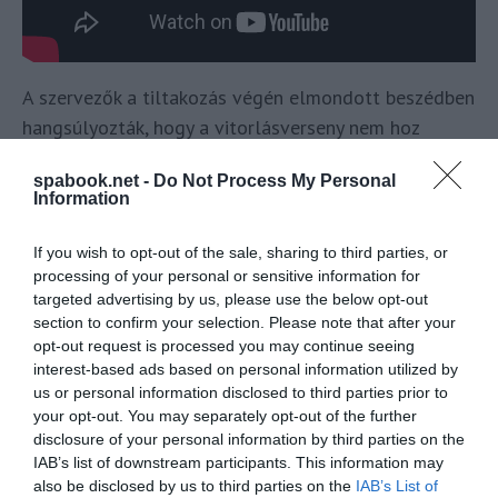
A szervezők a tiltakozás végén elmondott beszédben
hangsúlyozták, hogy a vitorlásverseny nem hoz
bevitelt a városnak, és hogy az „elitnek szól, nem
spabook.net -
Do Not Process My Personal
pedig a lakosoknak”. A szervezők arra bátorították a
Information
tiltakozókat, hogy folytassák a tüntetést, ha az
Amerika Kupa következő alkalommal is Barcelonában
If you wish to opt-out of the sale, sharing to third parties, or
kerülne megrendezésre. A tüntetés végén a
processing of your personal or sensitive information for
targeted advertising by us, please use the below opt-out
résztvevők elégették az America’s Cup plakátjának
section to confirm your selection. Please note that after your
másolatát.
opt-out request is processed you may continue seeing
interest-based ads based on personal information utilized by
us or personal information disclosed to third parties prior to
your opt-out. You may separately opt-out of the further
disclosure of your personal information by third parties on the
IAB’s list of downstream participants. This information may
also be disclosed by us to third parties on the
IAB’s List of