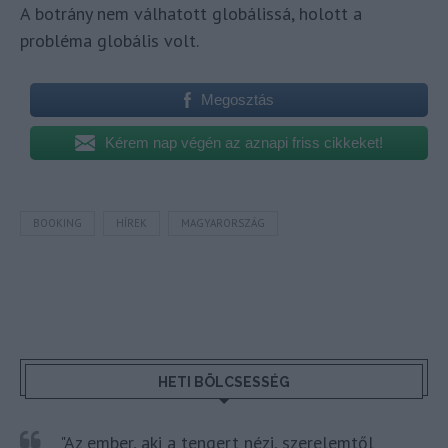
A botrány nem válhatott globálissá, holott a
probléma globális volt.
Megosztás
Kérem nap végén az aznapi friss cikkeket!
BOOKING
HÍREK
MAGYARORSZÁG
HETI BÖLCSESSÉG
"Az ember, aki a tengert nézi, szerelemtől