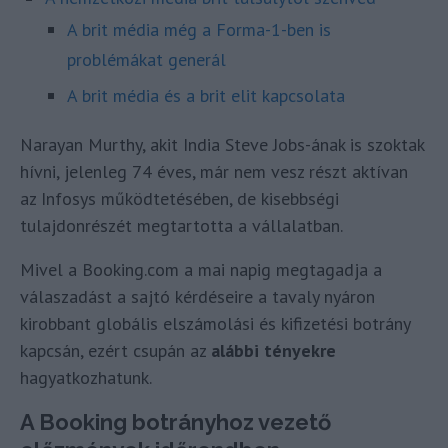
A brit média még a Forma-1-ben is
problémákat generál
A brit média és a brit elit kapcsolata
Narayan Murthy, akit India Steve Jobs-ának is szoktak
hívni, jelenleg 74 éves, már nem vesz részt aktívan
az Infosys működtetésében, de kisebbségi
tulajdonrészét megtartotta a vállalatban.
Mivel a Booking.com a mai napig megtagadja a
válaszadást a sajtó kérdéseire a tavaly nyáron
kirobbant globális elszámolási és kifizetési botrány
kapcsán, ezért csupán az
alábbi tényekre
hagyatkozhatunk.
A Booking botrányhoz vezető