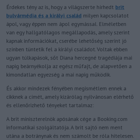
Érdekes tény az is, hogy a világszerte hírhedt
brit
bulvármédia és a királyi család
milyen kapcsolatot
ápol, vagy éppen nem ápol egymással. Elméletben
van egy hallgatólagos megállapodás, amely szerint
kapnak információkat, cserébe lehetőség szerint jó
színben tüntetik fel a királyi családot. Voltak ebben
ugyan túlkapások, sőt Diana hercegné tragédiája mai
napig beárnyékolja az egész műfajt, de alapvetően a
kimondatlan egyezség a mai napig működik.
És akkor mindezek fényében megismétlem ennek a
cikknek a címét, amely kizárólag nyilvánosan elérhető
és ellenőrizhető tényeket tartalmaz:
A brit miniszterelnök apósának cége a Booking.com
informatikai szolgáltatója. A brit sajtó nem ment
utána a botránynak és nem számolt be róla hitelesen.