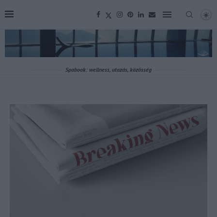
Spabook: wellness, utazás, közösség