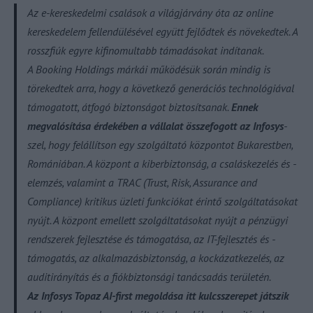
Az e-kereskedelmi csalások a világjárvány óta az online
kereskedelem fellendülésével együtt fejlődtek és növekedtek. A
rosszfiúk egyre kifinomultabb támadásokat indítanak.
A Booking Holdings márkái működésük során mindig is
törekedtek arra, hogy a következő generációs technológiával
támogatott, átfogó biztonságot biztosítsanak.
Ennek
megvalósítása érdekében a vállalat összefogott az Infosys
-
szel, hogy felállítson egy szolgáltató központot Bukarestben,
Romániában. A központ a kiberbiztonság, a csaláskezelés és -
elemzés, valamint a TRAC (Trust, Risk, Assurance and
Compliance) kritikus üzleti funkciókat érintő szolgáltatásokat
nyújt. A központ emellett szolgáltatásokat nyújt a pénzügyi
rendszerek fejlesztése és támogatása, az IT-fejlesztés és -
támogatás, az alkalmazásbiztonság, a kockázatkezelés, az
auditirányítás és a fiókbiztonsági tanácsadás területén.
Az Infosys Topaz AI-first megoldása itt kulcsszerepet játszik