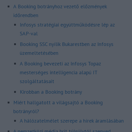
A Booking botrányhoz vezető előzmények
időrendben
Infosys stratégiai együttműködésre lép az
SAP-val
Booking SSC nyílik Bukarestben az Infosys
üzemeltetésében
A Booking bevezeti az Infosys Topaz
mesterséges intelligencia alapú IT
szolgáltatásait
Kirobban a Booking botrány
Miért hallgatott a világsajtó a Booking
botrányról?
A hálózatelmélet szerepe a hírek áramlásában
A nemzetközi média brit túlsúlytól szenved