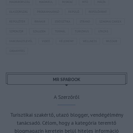
MAGYARORSZÁG
MAGYARUL
MISKOLC
MTÜ
MÁLTA
OLASZORSZÁG
PROGRAMAJÁNLÓ
REPÜLŐ
REPÜLŐJÁRAT
REPÜLŐTÉR
RYANAIR
STATISZTIKA
STRAND
SZAKMAI CIKKEK
SZPONZOR
SZÁLLODA
TERMÁL
TURIZMUS
UTAZÁS
VAKCINAÚTLEVÉL
VIDEÓ
VÉLEMÉNY
WELLNESS
WIZZAIR
ÚJRANYITÁS
MR SPABOOK
A Szerzőről
Turisztikai szakértő, utazó blogger, vendégélmény
tanácsadó. Célom, hogy a kategória teremtő
blogmagazin keretein belül hiteles információ