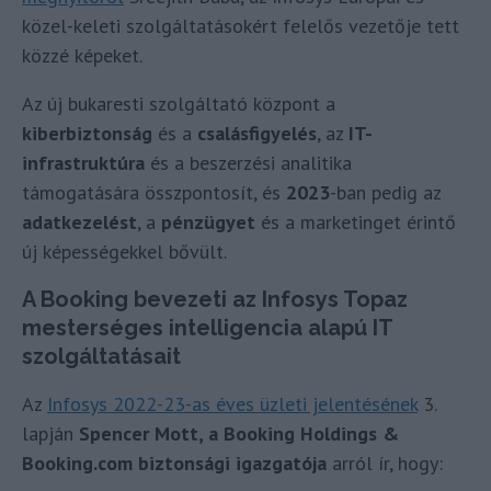
közel-keleti szolgáltatásokért felelős vezetője tett
közzé képeket.
Az új bukaresti szolgáltató központ a
kiberbiztonság
és a
csalásfigyelés
, az
IT-
infrastruktúra
és a beszerzési analitika
támogatására összpontosít, és
2023
-ban pedig az
adatkezelést
, a
pénzügyet
és a marketinget érintő
új képességekkel bővült.
A Booking bevezeti az Infosys Topaz
mesterséges intelligencia alapú IT
szolgáltatásait
Az
Infosys 2022-23-as éves üzleti jelentésének
3.
lapján
Spencer Mott, a Booking Holdings &
Booking.com biztonsági igazgatója
arról ír, hogy: