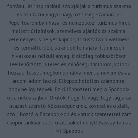
forrásul és inspirációul szolgáljak a turizmus szakma
és az utazni vágyó nagyközönség számára is.
Repertoáromban hazai és nemzetközi turizmus hírek
mellett útleírások, személyes ajánlók és szakmai
vélemények is helyet kapnak, fókuszálva a wellness
és termálfürdők, strandok témájára. Itt nincsen
hivatkozás nélküli anyag, kizárólag többszörösen
leellenőrzött, hiteles és minőségi tartalom, valódi
hozzáértéssel megkomponálva, mert a nevem és az
arcom adom hozzá. Elképzelhetetlen számomra,
hogy ne így tegyek. Ez különbözteti meg a Spabook-
ot a netes zajban. Örülök, hogy itt vagy, légy tagja az
utazást szerető Közösségünknek, kövesd az oldalt,
szólj hozzá a Facebook-on és várunk szeretettel zárt
csoportunkban is. Jó utat, sok élményt! Kassay Tamás
Mr Spabook