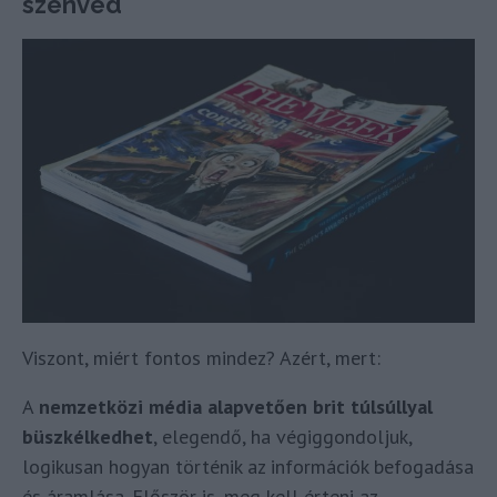
szenved
Viszont, miért fontos mindez? Azért, mert:
A
nemzetközi média alapvetően brit túlsúllyal
büszkélkedhet
, elegendő, ha végiggondoljuk,
logikusan hogyan történik az információk befogadása
és áramlása. Először is, meg kell érteni az