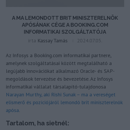
A MA LEMONDOTT BRIT MINISZTERELNÖK
APÓSÁNAK CÉGE A BOOKING.COM
INFORMATIKAI SZOLGÁLTATÓJA
írta
Kassay Tamás
2024.07.05.
Az Infosys a Booking.com informatikai partnere,
amelynek szolgáltatásai között megtalálható a
legújabb innovációkat alkalmazó Oracle- és SAP-
megoldások tervezése és bevezetése. Az Infosys
informatikai vállalat társalapító-tulajdonosa
Narayan Murthy, aki Rishi Sunak – ma a vereséget
elismerő és pozíciójáról lemondó brit miniszterelnök
apósa
.
Tartalom, ha sietnél: