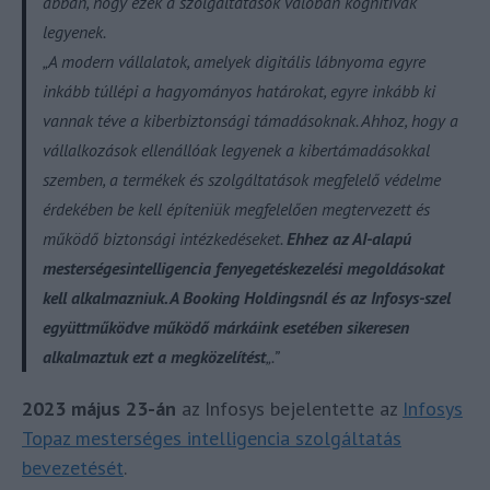
abban, hogy ezek a szolgáltatások valóban kognitívak
legyenek.
„A modern vállalatok, amelyek digitális lábnyoma egyre
inkább túllépi a hagyományos határokat, egyre inkább ki
vannak téve a kiberbiztonsági támadásoknak. Ahhoz, hogy a
vállalkozások ellenállóak legyenek a kibertámadásokkal
szemben, a termékek és szolgáltatások megfelelő védelme
érdekében be kell építeniük megfelelően megtervezett és
működő biztonsági intézkedéseket.
Ehhez az AI-alapú
mesterségesintelligencia fenyegetéskezelési megoldásokat
kell alkalmazniuk. A Booking Holdingsnál és az Infosys-szel
együttműködve működő márkáink esetében sikeresen
alkalmaztuk ezt a megközelítést
„.”
2023 május 23-án
az Infosys bejelentette az
Infosys
Topaz mesterséges intelligencia szolgáltatás
bevezetését
.