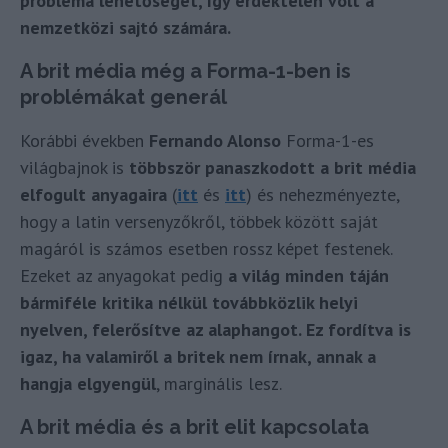
probléma lehetőségét, így érdektelen volt a
nemzetközi sajtó számára.
A brit média még a Forma-1-ben is
problémákat generál
Korábbi években
Fernando Alonso
Forma-1-es
világbajnok is
többször panaszkodott a brit média
elfogult anyagaira
(
itt
és
itt
) és nehezményezte,
hogy a latin versenyzőkről, többek között saját
magáról is számos esetben rossz képet festenek.
Ezeket az anyagokat pedig
a világ minden táján
bármiféle kritika nélkül továbbközlik helyi
nyelven, felerősítve az alaphangot. Ez fordítva is
igaz, ha valamiről a britek nem írnak, annak a
hangja elgyengül
, marginális lesz.
A brit média és a brit elit kapcsolata