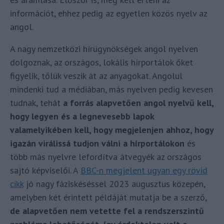
információt, ehhez pedig az egyetlen közös nyelv az
angol.
A nagy nemzetközi hírügynökségek angol nyelven
dolgoznak, az országos, lokális hírportálok őket
figyelik, tőlük veszik át az anyagokat. Angolul
mindenki tud a médiában, más nyelven pedig kevesen
tudnak, tehát
a forrás alapvetően angol nyelvű kell,
hogy legyen és a legnevesebb lapok
valamelyikében kell, hogy megjelenjen ahhoz, hogy
igazán virálissá tudjon válni a hírportálokon
és
több más nyelvre lefordítva átvegyék az országos
sajtó képviselői. A
BBC-n megjelent ugyan egy rövid
cikk
jó nagy fáziskéséssel 2023 augusztus közepén,
amelyben két érintett példáját mutatja be a szerző,
de alapvetően nem vetette fel a rendszerszintű