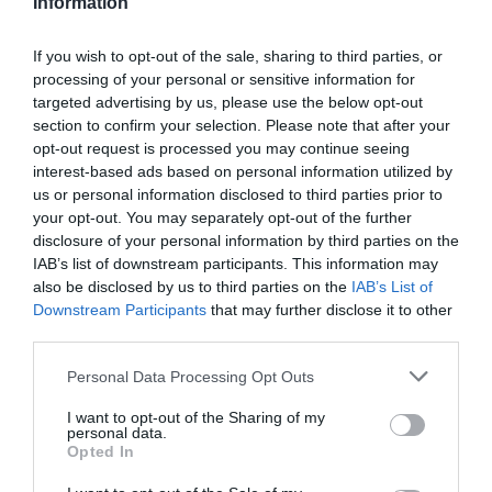
botrány kezelésének szempontjából: radikális
Information
elmozdulás tapasztalható a hagyományos
If you wish to opt-out of the sale, sharing to third parties, or
hírforrásoktól, a magyarországi válaszadók a
processing of your personal or sensitive information for
közösségi médiában követett embereket,
targeted advertising by us, please use the below opt-out
csoportokat vagy barátokat említik a
section to confirm your selection. Please note that after your
legmegbízhatóbb hírforrásként.
opt-out request is processed you may continue seeing
interest-based ads based on personal information utilized by
A hálózatelmélet szerepe a hírek
us or personal information disclosed to third parties prior to
your opt-out. You may separately opt-out of the further
áramlásában
disclosure of your personal information by third parties on the
IAB’s list of downstream participants. This information may
also be disclosed by us to third parties on the
IAB’s List of
Downstream Participants
that may further disclose it to other
third parties.
Please note that this website/app uses one or more Google
Personal Data Processing Opt Outs
services and may gather and store information including but
not limited to your visit or usage behaviour. You may click to
I want to opt-out of the Sharing of my
personal data.
grant or deny consent to Google and its third-party tags to
Opted In
use your data for below specified purposes in below Google
consent section.