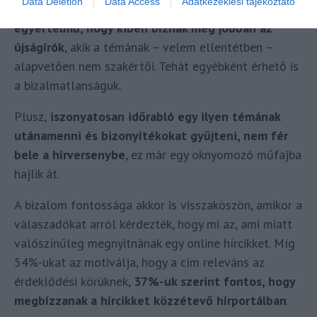
Data Deletion
Data Access
Adatkezeklési tájékoztató
szemben egy szállodalánc sajtósával, akkor elég
egyértelmű, hogy kiben bíznak meg jobban az
újságírók
, akik a témának – velem ellentétben –
alapvetően nem szakértői. Tehát egyébként érhető is
a bizalmatlanságuk.
Plusz,
iszonyatosan időrabló egy ilyen témának
utánamenni és bizonyítékokat gyűjteni, nem fér
bele a hírversenybe
, ez már egy oknyomozó műfajba
hajlik át.
A bizalom fontossága akkor is visszaköszön, amikor a
válaszadókat arról kérdezték, hogy mi az, ami miatt
valószínűleg megnyitnának egy online hírcikket. Míg
54%-ukat az motiválja, hogy a cím releváns az
érdeklődési körüknek,
37%-uk szerint fontos, hogy
megbízzanak a hírcikket közzétevő hírportálban
.