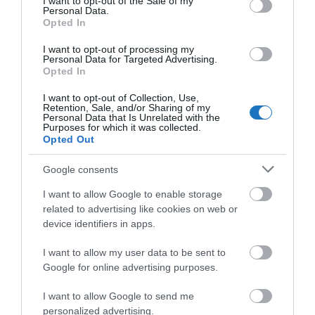
I want to opt-out of the Sale of my
Personal Data.
Opted In
I want to opt-out of processing my
Personal Data for Targeted Advertising.
Pontosan erről beszéltem a
Trend FM-nek adott
Opted In
interjúmban
, hogy
idehaza könnyedén átvették az
I want to opt-out of Collection, Use,
országos hírportálok és a televízió híradók a hírt a
Retention, Sale, and/or Sharing of my
Personal Data that Is Unrelated with the
Spabook-tól, mert ezen a kicsi piacon
Purposes for which it was collected.
közvetlenebbek a kapcsolatok és megbízható,
Opted Out
hiteles forrásnak tekintenek. A hír pedig
Google consents
könnyebben terjedt el, mert nem csak a médiában
I want to allow Google to enable storage
dolgozó Kollégák bíznak a Spabook-ban mint
related to advertising like cookies on web or
sajtótermékben, hanem a Spabook utazós blog
device identifiers in apps.
követői is
, akik klasszikusan véleményvezérként
tekintenek e sorok szerzőjére. (
Ezt a gondolatsort
I want to allow my user data to be sent to
Google for online advertising purposes.
ajánlom nagy tisztelettel
Barabási Albert-László
világhírű hálózatkutató tudós figyelmébe, ha valaki
I want to allow Google to send me
ismeri, legyen szíves elküldeni neki, ez is bizonyítja,
personalized advertising.