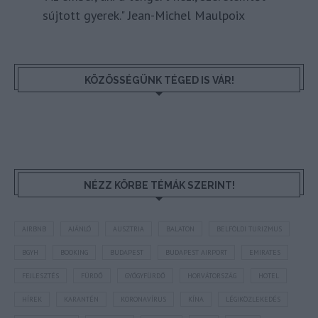
sújtott gyerek." Jean-Michel Maulpoix
KÖZÖSSÉGÜNK TÉGED IS VÁR!
NÉZZ KÖRBE TÉMÁK SZERINT!
AIRBNB
AJÁNLÓ
AUSZTRIA
BALATON
BELFÖLDI TURIZMUS
BGYH
BOOKING
BUDAPEST
BUDAPEST AIRPORT
EMIRATES
FEJLESZTÉS
FÜRDŐ
GYÓGYFÜRDŐ
HORVÁTORSZÁG
HOTEL
HÍREK
KARANTÉN
KORONAVÍRUS
KÍNA
LÉGIKÖZLEKEDÉS