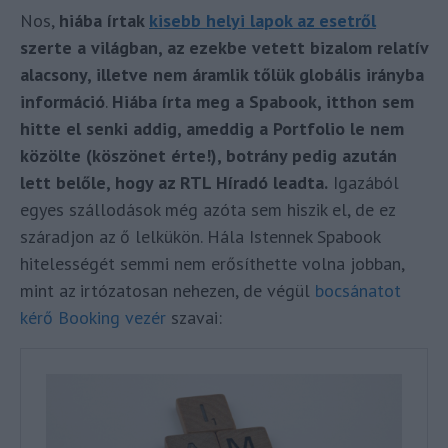
Nos,
hiába írtak
kisebb helyi lapok az esetről
szerte a világban, az ezekbe vetett bizalom relatív
alacsony, illetve nem áramlik tőlük globális irányba
információ
.
Hiába írta meg a Spabook, itthon sem
hitte el senki addig, ameddig a Portfolio le nem
közölte (köszönet érte!), botrány pedig azután
lett belőle, hogy az RTL Híradó leadta.
Igazából
egyes szállodások még azóta sem hiszik el, de ez
száradjon az ő lelkükön. Hála Istennek Spabook
hitelességét semmi nem erősíthette volna jobban,
mint az irtózatosan nehezen, de végül
bocsánatot
kérő Booking vezér
szavai: