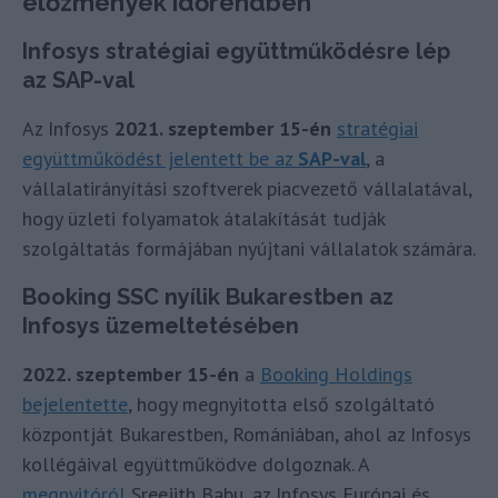
előzmények időrendben
Infosys stratégiai együttműködésre lép
az SAP-val
Az Infosys
2021. szeptember 15-én
stratégiai
együttműködést jelentett be az
SAP-val
, a
vállalatirányítási szoftverek piacvezető vállalatával,
hogy üzleti folyamatok átalakítását tudják
szolgáltatás formájában nyújtani vállalatok számára.
Booking SSC nyílik Bukarestben az
Infosys üzemeltetésében
2022. szeptember 15-én
a
Booking Holdings
bejelentette
, hogy megnyitotta első szolgáltató
központját Bukarestben, Romániában, ahol az Infosys
kollégáival együttműködve dolgoznak. A
megnyitóról
Sreejith Babu, az Infosys Európai és