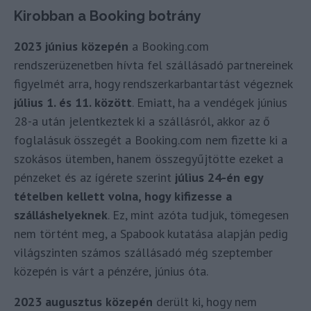
Kirobban a Booking botrány
2023 június közepén
a Booking.com
rendszerüzenetben hívta fel szállásadó partnereinek
figyelmét arra, hogy rendszerkarbantartást végeznek
július 1. és 11. között
. Emiatt, ha a vendégek június
28-a után jelentkeztek ki a szállásról, akkor az ő
foglalásuk összegét a Booking.com nem fizette ki a
szokásos ütemben, hanem összegyűjtötte ezeket a
pénzeket és az ígérete szerint
július 24-én egy
tételben kellett volna, hogy kifizesse a
szálláshelyeknek
. Ez, mint azóta tudjuk, tömegesen
nem történt meg, a Spabook kutatása alapján pedig
világszinten számos szállásadó még szeptember
közepén is várt a pénzére, június óta.
2023 augusztus közepén
derült ki, hogy nem