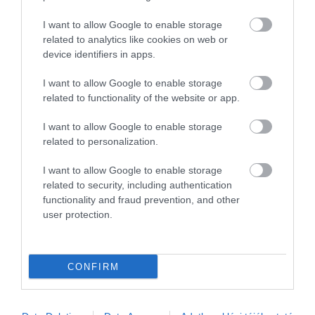
hogy
működik A képlet
.
)
I want to allow Google to enable storage
related to analytics like cookies on web or
A bizalmi dinamika és a kapcsolati hálók miatt egy
device identifiers in apps.
másik országban egészen más eséllyel lehet
címlapra katapultálni egy hírt, mint itthon.
Mivel a
I want to allow Google to enable storage
related to functionality of the website or app.
nagy szállodaláncok nem érintettek a kifizetési
problémában, csak
a magánszálláshelyek, akiknek
I want to allow Google to enable storage
viszont nincsen egységes érdekképviseletük
, sem
related to personalization.
közös nagy ernyőszervezetük, így
könnyű belátni,
I want to allow Google to enable storage
hogy egyéni e-mailek alapján egyetlen komoly
related to security, including authentication
nemzetközi portál sem fog nyomozásba kezdeni
.
functionality and fraud prevention, and other
user protection.
Esetleg annyit megtesznek, hogy felhívnak egy
szállodás ismerőst, megkérdezik, hogy tényleg baj
van?
Mire megkapják a választ, hogy nincsen, ez
CONFIRM
ostobaság, náluk minden rendben. (És ez így igaz is,
ők nem érintettek!)
Ha egy apartmanos szava áll