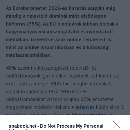
Az Eurobarometer 2022-es kutatás alapján még
mindig a televízió dominál mint elsődleges
hírforrás (75%). Az EU-s polgárok jobban bíznak a
hagyományos műsorszolgáltató és nyomtatott
médiában, beleértve azok online felületeit is,
mint az online hírportálokban és a közösségi
médiacsatornákban.
49%
szerint a közszolgálati televízió- és
rádióállomások igaz híreket közölnek, ezt követi az
írott sajtó, amelyet
39%
tart megbízhatónak. A
magántulajdonban lévő televízió- és
rádióállomásokat viszont csupán
27%
említette
megbízható médiaforrásként. A
jelentés
külön kitér 2
országra, Lengyelországra és
Magyarországra
. Az
említés jelen esetben számunkra pozitív a
Booking
spabook.net -
Do Not Process My Personal