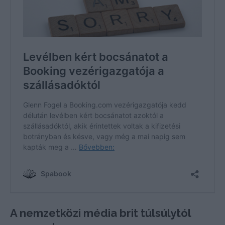
A nemzetközi média brit túlsúlytól