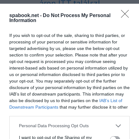
áron ITT találsz!
spabook.net -
Do Not Process My Personal
Information
A Zsinór utca évszázadok óta része
If you wish to opt-out of the sale, sharing to third parties, or
Brassó városképének
processing of your personal or sensitive information for
targeted advertising by us, please use the below opt-out
A keskeny utca már a 15. században létezett,
section to confirm your selection. Please note that after your
elsőként német források említették 1674-ben. A
opt-out request is processed you may continue seeing
interest-based ads based on personal information utilized by
magyar „Sinor utca” elnevezés 1873-ban jelenik meg,
us or personal information disclosed to third parties prior to
a román „str. Sfoarei” pedig 1937-ben. A Fadengasse
your opt-out. You may separately opt-out of the further
néven is ismert sikátor szűk, falak közé szorított
disclosure of your personal information by third parties on the
IAB’s list of downstream participants. This information may
hangulata régóta vonzza a látogatókat, akik így
also be disclosed by us to third parties on the
IAB’s List of
most átmenetileg kénytelenek lesznek nélkülözni a
Downstream Participants
that may further disclose it to other
sétát a történelmi átjáróban.
third parties.
Please note that this website/app uses one or more Google
Personal Data Processing Opt Outs
services and may gather and store information including but
not limited to your visit or usage behaviour. You may click to
I want to opt-out of the Sharing of my