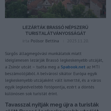
LEZÁRTÁK BRASSÓ NÉPSZERŰ
TURISTALÁTVÁNYOSSÁGÁT
írta
Polisor Bettina
2025.11.20.
Sürgős állagmegóvási munkálatok miatt
ideiglenesen lezárják Brassó legkeskenyebb utcáját,
a Zsinór utcát – tudta meg a
Spabook.net
az MTI
beszámolójából. A belvárosi sikátor Európa egyik
legkeskenyebb utcájaként vált ismertté, és a város
egyik legkedveltebb fotópontja, ezért a döntés
különösen sok turistát érint.
Tavasszal nyitják meg újra a turisták