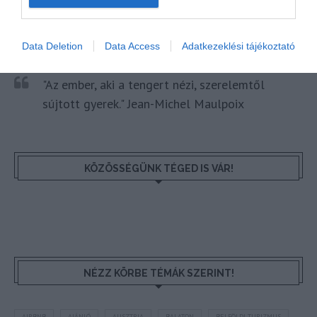
HETI BÖLCSESSÉG
Data Deletion
Data Access
Adatkezeklési tájékoztató
"Az ember, aki a tengert nézi, szerelemtől
sújtott gyerek." Jean-Michel Maulpoix
KÖZÖSSÉGÜNK TÉGED IS VÁR!
NÉZZ KÖRBE TÉMÁK SZERINT!
AIRBNB
AJÁNLÓ
AUSZTRIA
BALATON
BELFÖLDI TURIZMUS