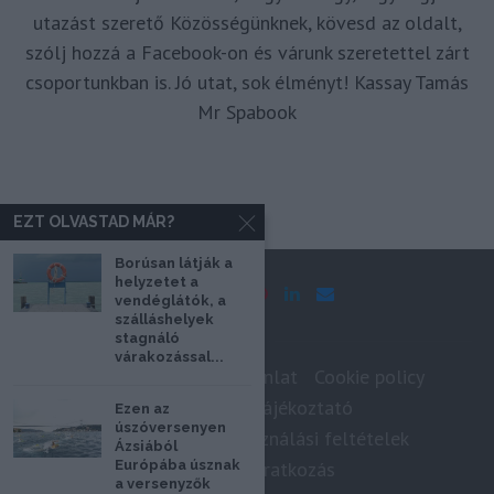
utazást szerető Közösségünknek, kövesd az oldalt,
szólj hozzá a Facebook-on és várunk szeretettel zárt
csoportunkban is. Jó utat, sok élményt! Kassay Tamás
Mr Spabook
EZT OLVASTAD MÁR?
Borúsan látják a
helyzetet a
vendéglátók, a
szálláshelyek
stagnáló
várakozással...
Impresszum
Médiaajánlat
Cookie policy
Adatkezelési tájékoztató
Ezen az
úszóversenyen
Szerzői jogok, felhasználási feltételek
Ázsiából
Hírlevél feliratkozás
Európába úsznak
a versenyzők