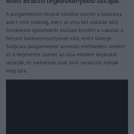
előtt Brassó legkeskenyebb utcáját
A polgármesteri hivatal közlése szerint a lezárásra
azért volt szükség, mert az utca két oldalán álló
történelmi épületekről mállani kezdett a vakolat. A
helyzet balesetveszélyessé vált, ezért George
Scripcaru polgármester azonnali intézkedést rendelt
el. A bejelentés szerint az utca mindkét bejáratát
lezárják, és várhatóan csak jövő tavasszal nyitják
meg újra.