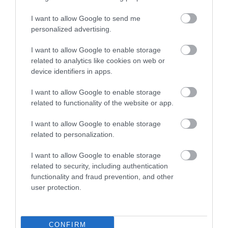
I want to allow Google to send me
personalized advertising.
A turizmus világának inspiráló híreiért
csatlakozz
I want to allow Google to enable storage
csoportunkhoz
, kövess
Instán
és
TikTok
-on is,
iratkozz
related to analytics like cookies on web or
fel hírlevelünkre
!
device identifiers in apps.
I want to allow Google to enable storage
Megosztás
related to functionality of the website or app.
Kérem nap végén az aznapi friss cikkeket!
I want to allow Google to enable storage
related to personalization.
I want to allow Google to enable storage
BRASSÓ
LÁTVÁNYOSSÁG
LEGKESKENYEBB
LEZÁRÁS
related to security, including authentication
functionality and fraud prevention, and other
UTCA
ZSINÓR UTCA
user protection.
CONFIRM