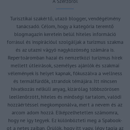
A Szerzőről
Turisztikai szakértő, utazó blogger, vendégélmény
tanácsadó. Célom, hogy a kategória teremtő
blogmagazin keretein belül hiteles információ
forrásul és inspirációul szolgáljak a turizmus szakma
és az utazni vágyó nagyközönség számára is.
Repertoáromban hazai és nemzetközi turizmus hírek
mellett útleírások, személyes ajánlók és szakmai
vélemények is helyet kapnak, fókuszálva a wellness
és termálfürdők, strandok témájára. Itt nincsen
hivatkozás nélküli anyag, kizárólag többszörösen
leellenőrzött, hiteles és minőségi tartalom, valódi
hozzáértéssel megkomponálva, mert a nevem és az
arcom adom hozzá. Elképzelhetetlen számomra,
hogy ne így tegyek. Ez különbözteti meg a Spabook-
ot a netes zajban. Örülök, hogy itt vagy, légy tagja az