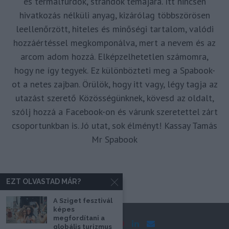
és termálfürdők, strandok témájára. Itt nincsen
hivatkozás nélküli anyag, kizárólag többszörösen
leellenőrzött, hiteles és minőségi tartalom, valódi
hozzáértéssel megkomponálva, mert a nevem és az
arcom adom hozzá. Elképzelhetetlen számomra,
hogy ne így tegyek. Ez különbözteti meg a Spabook-
ot a netes zajban. Örülök, hogy itt vagy, légy tagja az
utazást szerető Közösségünknek, kövesd az oldalt,
szólj hozzá a Facebook-on és várunk szeretettel zárt
csoportunkban is. Jó utat, sok élményt! Kassay Tamás
Mr Spabook
EZT OLVASTAD MÁR?
A Sziget fesztivál
képes
megfordítani a
globális turizmus