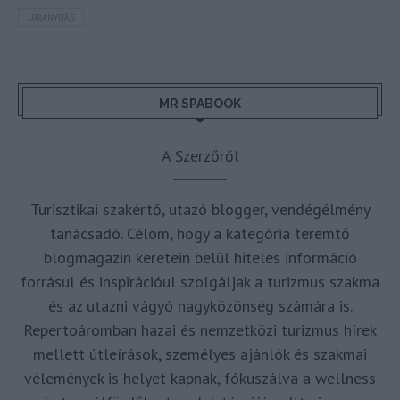
ÚJRANYITÁS
MR SPABOOK
A Szerzőről
Turisztikai szakértő, utazó blogger, vendégélmény
tanácsadó. Célom, hogy a kategória teremtő
blogmagazin keretein belül hiteles információ
forrásul és inspirációul szolgáljak a turizmus szakma
és az utazni vágyó nagyközönség számára is.
Repertoáromban hazai és nemzetközi turizmus hírek
mellett útleírások, személyes ajánlók és szakmai
vélemények is helyet kapnak, fókuszálva a wellness