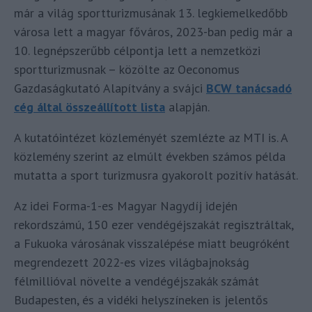
már a világ sportturizmusának 13. legkiemelkedőbb
városa lett a magyar főváros, 2023-ban pedig már a
10. legnépszerűbb célpontja lett a nemzetközi
sportturizmusnak – közölte az Oeconomus
Gazdaságkutató Alapítvány a svájci
BCW tanácsadó
cég által összeállított lista
alapján.
A kutatóintézet közleményét szemlézte az MTI is. A
közlemény szerint az elmúlt években számos példa
mutatta a sport turizmusra gyakorolt pozitív hatását.
Az idei Forma-1-es Magyar Nagydíj idején
rekordszámú, 150 ezer vendégéjszakát regisztráltak,
a Fukuoka városának visszalépése miatt beugróként
megrendezett 2022-es vizes világbajnokság
félmillióval növelte a vendégéjszakák számát
Budapesten, és a vidéki helyszíneken is jelentős