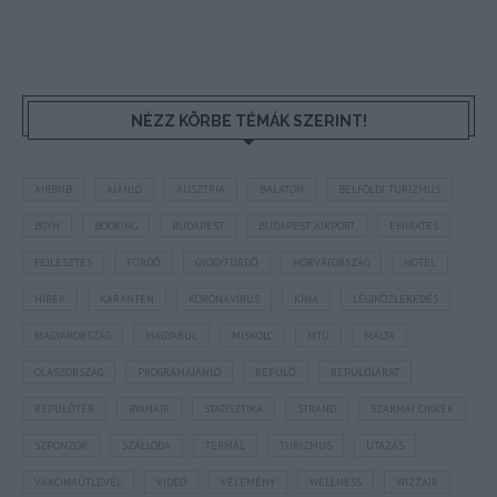
NÉZZ KÖRBE TÉMÁK SZERINT!
AIRBNB
AJÁNLÓ
AUSZTRIA
BALATON
BELFÖLDI TURIZMUS
BGYH
BOOKING
BUDAPEST
BUDAPEST AIRPORT
EMIRATES
FEJLESZTÉS
FÜRDŐ
GYÓGYFÜRDŐ
HORVÁTORSZÁG
HOTEL
HÍREK
KARANTÉN
KORONAVÍRUS
KÍNA
LÉGIKÖZLEKEDÉS
MAGYARORSZÁG
MAGYARUL
MISKOLC
MTÜ
MÁLTA
OLASZORSZÁG
PROGRAMAJÁNLÓ
REPÜLŐ
REPÜLŐJÁRAT
REPÜLŐTÉR
RYANAIR
STATISZTIKA
STRAND
SZAKMAI CIKKEK
SZPONZOR
SZÁLLODA
TERMÁL
TURIZMUS
UTAZÁS
VAKCINAÚTLEVÉL
VIDEÓ
VÉLEMÉNY
WELLNESS
WIZZAIR