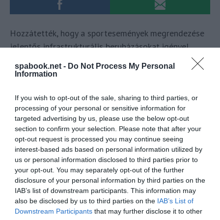
Hozzátették, hogy a sportesemények megrendezése
jelentős infrastrukturális beruházásokat igényel,
ilyenkor például stadionok épülnek, fejlesztik a már
spabook.net -
Do Not Process My Personal
meglévő sportlétesítményeket és a közlekedési
Information
rendszereket, ezek a beruházások pedig hosszú távú
If you wish to opt-out of the sale, sharing to third parties, or
előnyökkel járhatnak a helyszínek számára, javítják az
processing of your personal or sensitive information for
általános életminőségét és növelik a helyszín
targeted advertising by us, please use the below opt-out
vonzerejét mind a látogatók, mind a helyi lakosok
section to confirm your selection. Please note that after your
számára.
opt-out request is processed you may continue seeing
interest-based ads based on personal information utilized by
A sportturizmus elősegíti a fizikai aktivitást, az
us or personal information disclosed to third parties prior to
your opt-out. You may separately opt-out of the further
embereket testmozgásra, szabadtéri kikapcsolódásra,
disclosure of your personal information by third parties on the
ezáltal egészséges életmódra ösztönzi, emellett
IAB’s list of downstream participants. This information may
lehetőséget nyújt az utazók számára, hogy új
also be disclosed by us to third parties on the
IAB’s List of
Downstream Participants
that may further disclose it to other
kultúrákat tapasztaljanak meg és új emberekkel