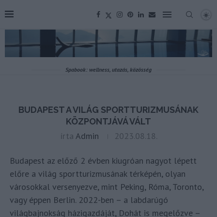
Spabook: wellness, utazás, közösség
BUDAPEST A VILÁG SPORTTURIZMUSÁNAK
KÖZPONTJÁVÁ VÁLT
írta
Admin
2023.08.18.
Budapest az előző 2 évben kiugróan nagyot lépett
előre a világ sportturizmusának térképén, olyan
városokkal versenyezve, mint Peking, Róma, Toronto,
vagy éppen Berlin. 2022-ben – a labdarúgó
világbajnokság házigazdáját, Dohát is megelőzve –