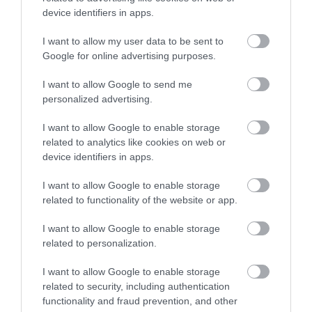
miközben Franciaország a 2024-es nyári olimpiai
device identifiers in apps.
játékok és az idei rögbi-világbajnokság kapcsán
számít turizmusa fellendülésére.
I want to allow my user data to be sent to
Google for online advertising purposes.
A kutatások azt is kimutatták, hogy a
I want to allow Google to send me
sportturizmusban részvevők hosszabb időt töltenek
personalized advertising.
és többet költenek a turisztikai célpontokon,
emellett erősebb érzelmi kötődést alakítanak ki az
I want to allow Google to enable storage
related to analytics like cookies on web or
úti célponttal, és a későbbiekben nagyobb eséllyel
device identifiers in apps.
térnek vissza oda – olvasható az Oeconomus
Gazdaságkutató Alapítvány elemzésében.
I want to allow Google to enable storage
related to functionality of the website or app.
A turizmus világának inspiráló híreiért
csatlakozz
I want to allow Google to enable storage
csoportunkhoz
, és
iratkozz fel hírlevelünkre
!
related to personalization.
I want to allow Google to enable storage
Megosztás
related to security, including authentication
functionality and fraud prevention, and other
Kérem nap végén az aznapi friss cikkeket!