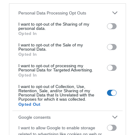
third parties.
találkozzanak, ez elősegíti a kultúrák és közösségek
Please note that this website/app uses one or more Google
közötti megértést és megbecsülést. A turizmusnak ez
Personal Data Processing Opt Outs
services and may gather and store information including but
a formája segíthet a közösségérzet és a büszkeség
not limited to your visit or usage behaviour. You may click to
I want to opt-out of the Sharing of my
érzésének kialakításában is – közölték.
personal data.
grant or deny consent to Google and its third-party tags to
Opted In
use your data for below specified purposes in below Google
A sportturizmus a teljes idegenforgalmi ágazat 10
consent section.
I want to opt-out of the Sale of my
Personal Data.
százalékát képviseli és előrejelzések alapján a
Opted In
sportesemények 2023-ban ösztönözni fogják az
utazásokat, a sportturizmus esetében nemzetközi
I want to opt-out of processing my
Personal Data for Targeted Advertising.
szinten közel 12 százalékos növekedés várható az év
Opted In
során – írták.
I want to opt-out of Collection, Use,
Retention, Sale, and/or Sharing of my
Personal Data that Is Unrelated with the
Példaként említette az elemzés Kínát, amely ugyan
Purposes for which it was collected.
visszalépett a júniusi Ázsia-kupa labdarúgótorna
Opted Out
megrendezésétől, de a zéró-Covid-korlátozások
Google consents
enyhítése jegyében 2023 szeptemberében már
otthont ad az elhalasztott Ázsiai Játékoknak,
I want to allow Google to enable storage
related to advertising like cookies on web or