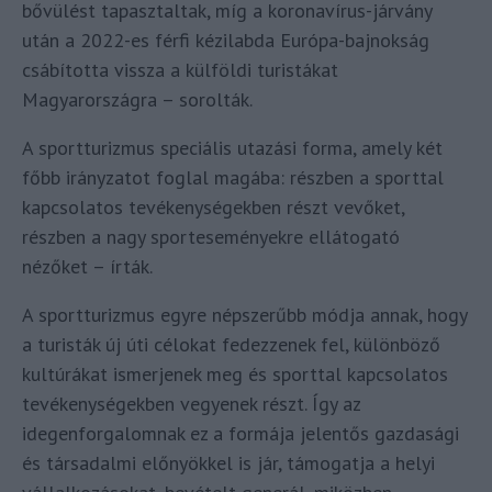
bővülést tapasztaltak, míg a koronavírus-járvány
után a 2022-es férfi kézilabda Európa-bajnokság
csábította vissza a külföldi turistákat
Magyarországra – sorolták.
A sportturizmus speciális utazási forma, amely két
főbb irányzatot foglal magába: részben a sporttal
kapcsolatos tevékenységekben részt vevőket,
részben a nagy sporteseményekre ellátogató
nézőket – írták.
A sportturizmus egyre népszerűbb módja annak, hogy
a turisták új úti célokat fedezzenek fel, különböző
kultúrákat ismerjenek meg és sporttal kapcsolatos
tevékenységekben vegyenek részt. Így az
idegenforgalomnak ez a formája jelentős gazdasági
és társadalmi előnyökkel is jár, támogatja a helyi