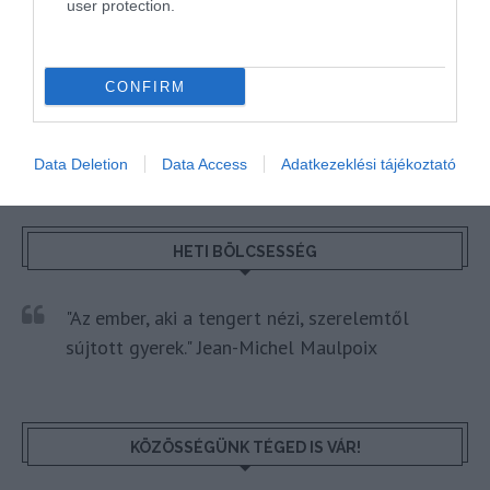
user protection.
HÍREK
MAGYARORSZÁG
SZAKMAI CIKKEK
CONFIRM
Data Deletion
Data Access
Adatkezeklési tájékoztató
HETI BÖLCSESSÉG
"Az ember, aki a tengert nézi, szerelemtől
sújtott gyerek." Jean-Michel Maulpoix
KÖZÖSSÉGÜNK TÉGED IS VÁR!