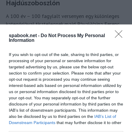
Hajdúszoboszlón
A 100 év – 100 fagylalt versenyen egy különleges
kategóriával tisztelegnek majd Pávai-Vajna Ferenc
emléke előtt, és a gyerekekre is színes
spabook.net -
Do Not Process My Personal
programkavalkád vár: mind a két napot koncertek,
Information
bábelőadások és szórakoztató előadások színesítik,
If you wish to opt-out of the sale, sharing to third parties, or
fellép többek között
Hevesi Tamás
és az
Iszkiri
processing of your personal or sensitive information for
zenekar
is.
targeted advertising by us, please use the below opt-out
section to confirm your selection. Please note that after your
Gyereknapon mutatják be a Csodaforrás
opt-out request is processed you may continue seeing
című új mesekönyvet, amelyet
interest-based ads based on personal information utilized by
Hajdúszoboszló gyógyvizének 100 éves
us or personal information disclosed to third parties prior to
jubileuma alkalmából készíttetett az
your opt-out. You may separately opt-out of the further
önkormányzat
disclosure of your personal information by third parties on the
IAB’s list of downstream participants. This information may
„A mesekönyv célja, hogy az évforduló kapcsán felhívja a
also be disclosed by us to third parties on the
IAB’s List of
Downstream Participants
that may further disclose it to other
figyelmet a gyógyfürdő és a gyógyvíz jelentőségére. A
third parties.
Csodaforrás egy kerek történet, amely a valóság és a mese