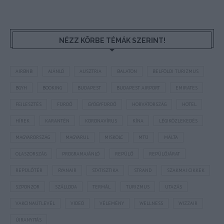
NÉZZ KÖRBE TÉMÁK SZERINT!
AIRBNB
AJÁNLÓ
AUSZTRIA
BALATON
BELFÖLDI TURIZMUS
BGYH
BOOKING
BUDAPEST
BUDAPEST AIRPORT
EMIRATES
FEJLESZTÉS
FÜRDŐ
GYÓGYFÜRDŐ
HORVÁTORSZÁG
HOTEL
HÍREK
KARANTÉN
KORONAVÍRUS
KÍNA
LÉGIKÖZLEKEDÉS
MAGYARORSZÁG
MAGYARUL
MISKOLC
MTÜ
MÁLTA
OLASZORSZÁG
PROGRAMAJÁNLÓ
REPÜLŐ
REPÜLŐJÁRAT
REPÜLŐTÉR
RYANAIR
STATISZTIKA
STRAND
SZAKMAI CIKKEK
SZPONZOR
SZÁLLODA
TERMÁL
TURIZMUS
UTAZÁS
VAKCINAÚTLEVÉL
VIDEÓ
VÉLEMÉNY
WELLNESS
WIZZAIR
ÚJRANYITÁS