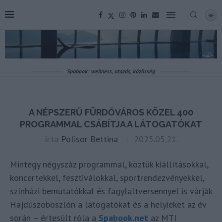
Spabook: wellness, utazás, közösség
A NÉPSZERŰ FÜRDŐVÁROS KÖZEL 400
PROGRAMMAL CSÁBÍTJA A LÁTOGATÓKAT
írta
Polisor Bettina
2025.05.21.
Mintegy négyszáz programmal, köztük kiállításokkal,
koncertekkel, fesztiválokkal, sportrendezvényekkel,
színházi bemutatókkal és fagylaltversennyel is várják
Hajdúszoboszlón a látogatókat és a helyieket az év
során – értesült róla a
Spabook.net
az MTI