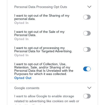
határán egyensúlyoz: sárkányok, tündérek és egy király is
Please note that this website/app uses one or more Google
Personal Data Processing Opt Outs
services and may gather and store information including but
megelevenednek a lapokon.”
not limited to your visit or usage behaviour. You may click to
I want to opt-out of the Sharing of my
– mondta el Rácz Anikó, a könyv szerzője
personal data.
grant or deny consent to Google and its third-party tags to
Opted In
use your data for below specified purposes in below Google
A sajtótájékoztatón Kovács Gergely alpolgármester
consent section.
I want to opt-out of the Sale of my
Personal Data.
a
Sportolj Szoboszló!
programot is ismertette,
Opted In
amelynek keretében 2025 percen át tartó
I want to opt-out of processing my
jótékonysági sportmaratont rendeznek a
Personal Data for Targeted Advertising.
fürdővárosban.
Opted In
I want to opt-out of Collection, Use,
Retention, Sale, and/or Sharing of my
Personal Data that Is Unrelated with the
Purposes for which it was collected.
Opted Out
Google consents
I want to allow Google to enable storage
related to advertising like cookies on web or