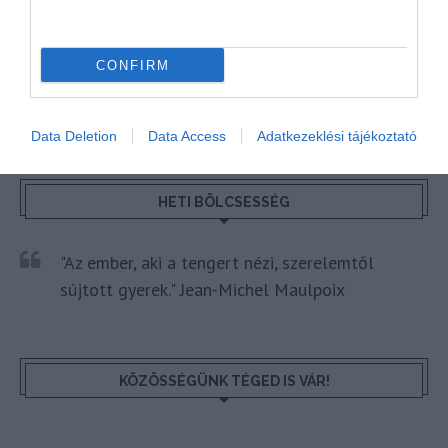
HAJDÚSZOBOSZLÓ
HÍREK
MAGYARORSZÁG
PROGRAM
CONFIRM
Data Deletion
Data Access
Adatkezeklési tájékoztató
HETI BÖLCSESSÉG
"Az ember, aki a tengert nézi, szerelemtől
sújtott gyerek." Jean-Michel Maulpoix
KÖZÖSSÉGÜNK TÉGED IS VÁR!