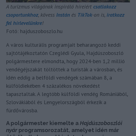
A turizmus világának inspiráló híreiért
csatlakozz
csoportunkhoz
, kövess
Instán
és
TikTok
-on is,
iratkozz
fel hírlevelünkre
!
Fotó: hajduszoboszlo.hu
A város kulturális programjait beharangozó keddi
sajtótájékoztatón Czeglédi Gyula, Hajdúszoboszló
polgármestere elmondta, hogy 2024-ben 1,2 millió
vendégéjszakát töltöttek a turisták a városban, és
idén eddig a belföldi vendégek számában 8, a
külföldiekében 4 százalékos növekedést
tapasztaltak. A legtöbb külföldi vendég Romániából,
Szlovákiából és Lengyelországból érkezik a
fürdővárosba.
A polgármester kiemelte a
Hajdúszoboszlói
nyár
programsorozatát, amelyet idén már