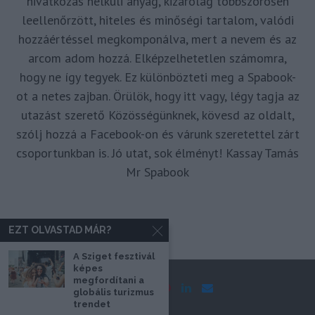
hivatkozás nélküli anyag, kizárólag többszörösen
leellenőrzött, hiteles és minőségi tartalom, valódi
hozzáértéssel megkomponálva, mert a nevem és az
arcom adom hozzá. Elképzelhetetlen számomra,
hogy ne így tegyek. Ez különbözteti meg a Spabook-
ot a netes zajban. Örülök, hogy itt vagy, légy tagja az
utazást szerető Közösségünknek, kövesd az oldalt,
szólj hozzá a Facebook-on és várunk szeretettel zárt
csoportunkban is. Jó utat, sok élményt! Kassay Tamás
Mr Spabook
EZT OLVASTAD MÁR?
A Sziget fesztivál
képes
megfordítani a
globális turizmus
trendet