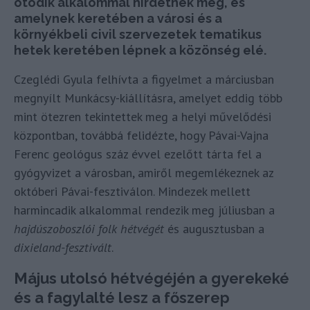
ötödik alkalommal hirdetnek meg, és
amelynek keretében a városi és a
környékbeli civil szervezetek tematikus
hetek keretében lépnek a közönség elé.
Czeglédi Gyula felhívta a figyelmet a márciusban
megnyílt Munkácsy-kiállításra, amelyet eddig több
mint ötezren tekintettek meg a helyi művelődési
központban, továbbá felidézte, hogy Pávai-Vajna
Ferenc geológus száz évvel ezelőtt tárta fel a
gyógyvizet a városban, amiről megemlékeznek az
októberi Pávai-fesztiválon. Mindezek mellett
harmincadik alkalommal rendezik meg júliusban a
hajdúszoboszlói folk hétvégét
és augusztusban a
dixieland-fesztivált
.
Május utolsó hétvégéjén a gyerekeké
és a fagylalté lesz a főszerep