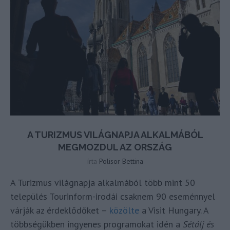
A TURIZMUS VILÁGNAPJA ALKALMÁBÓL
MEGMOZDUL AZ ORSZÁG
írta
Polisor Bettina
A Turizmus világnapja alkalmából több mint 50
település Tourinform-irodái csaknem 90 eseménnyel
várják az érdeklődőket –
közölte
a Visit Hungary. A
többségükben ingyenes programokat idén a
Sétálj és