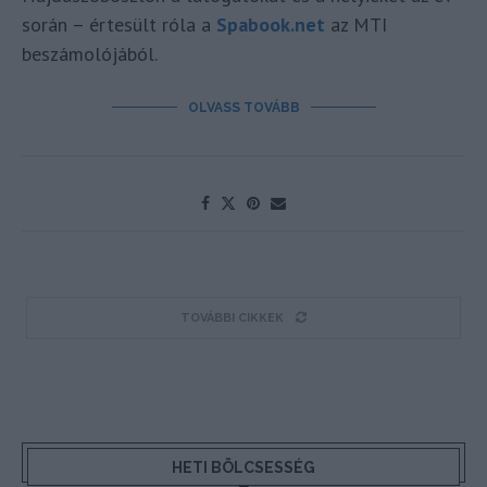
során – értesült róla a
Spabook.net
az MTI
beszámolójából.
OLVASS TOVÁBB
TOVÁBBI CIKKEK
HETI BÖLCSESSÉG