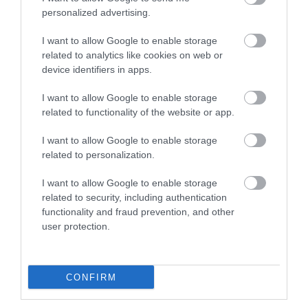
OLD TIMER BUSSZAL IS UTAZHATUNK A
personalized advertising.
MÚZEUMOK ÉJSZAKÁJÁN
I want to allow Google to enable storage
írta
Kassay Tamás
related to analytics like cookies on web or
device identifiers in apps.
Június 21-én a Múzeumok Éjszakája idei kiemelt
helyszínén, a Herman Ottó Múzeum különböző
I want to allow Google to enable storage
related to functionality of the website or app.
kiállítótereit kapcsolja össze az a veteránbusz, amely
két alkalommal is különleges nosztalgiajáratként
I want to allow Google to enable storage
kapcsolja össze Miskolc kulturális tereit. – tudta
related to personalization.
meg a
Spabook.net
a múzeum
közleményéből
.
I want to allow Google to enable storage
related to security, including authentication
OLVASS TOVÁBB
functionality and fraud prevention, and other
user protection.
CONFIRM