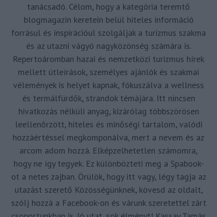
tanácsadó. Célom, hogy a kategória teremtő
blogmagazin keretein belül hiteles információ
forrásul és inspirációul szolgáljak a turizmus szakma
és az utazni vágyó nagyközönség számára is.
Repertoáromban hazai és nemzetközi turizmus hírek
mellett útleírások, személyes ajánlók és szakmai
vélemények is helyet kapnak, fókuszálva a wellness
és termálfürdők, strandok témájára. Itt nincsen
hivatkozás nélküli anyag, kizárólag többszörösen
leellenőrzött, hiteles és minőségi tartalom, valódi
hozzáértéssel megkomponálva, mert a nevem és az
arcom adom hozzá. Elképzelhetetlen számomra,
hogy ne így tegyek. Ez különbözteti meg a Spabook-
ot a netes zajban. Örülök, hogy itt vagy, légy tagja az
utazást szerető Közösségünknek, kövesd az oldalt,
szólj hozzá a Facebook-on és várunk szeretettel zárt
csoportunkban is. Jó utat, sok élményt! Kassay Tamás