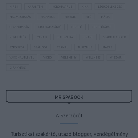
HÍREK
KARANTÉN
KORONAVÍRUS
KÍNA
LÉGIKÖZLEKEDÉS
MAGYARORSZÁG
MAGYARUL
MISKOLC
MTÜ
MÁLTA
OLASZORSZÁG
PROGRAMAJÁNLÓ
REPÜLŐ
REPÜLŐJÁRAT
REPÜLŐTÉR
RYANAIR
STATISZTIKA
STRAND
SZAKMAI CIKKEK
SZPONZOR
SZÁLLODA
TERMÁL
TURIZMUS
UTAZÁS
VAKCINAÚTLEVÉL
VIDEÓ
VÉLEMÉNY
WELLNESS
WIZZAIR
ÚJRANYITÁS
MR SPABOOK
A Szerzőről
Turisztikai szakértő, utazó blogger, vendégélmény