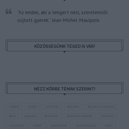
"Az ember, aki a tengert nézi, szerelemtől
sújtott gyerek." Jean-Michel Maulpoix
KÖZÖSSÉGÜNK TÉGED IS VÁR!
NÉZZ KÖRBE TÉMÁK SZERINT!
AIRBNB
AJÁNLÓ
AUSZTRIA
BALATON
BELFÖLDI TURIZMUS
BGYH
BOOKING
BUDAPEST
BUDAPEST AIRPORT
EMIRATES
FEJLESZTÉS
FÜRDŐ
GYÓGYFÜRDŐ
HORVÁTORSZÁG
HOTEL