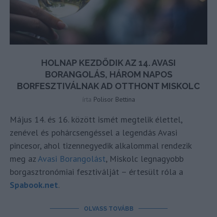
HOLNAP KEZDŐDIK AZ 14. AVASI
BORANGOLÁS, HÁROM NAPOS
BORFESZTIVÁLNAK AD OTTHONT MISKOLC
írta
Polisor Bettina
Május 14. és 16. között ismét megtelik élettel,
zenével és pohárcsengéssel a legendás Avasi
pincesor, ahol tizennegyedik alkalommal rendezik
meg az
Avasi Borangolást
, Miskolc legnagyobb
borgasztronómiai fesztiválját – értesült róla a
Spabook.net
.
OLVASS TOVÁBB