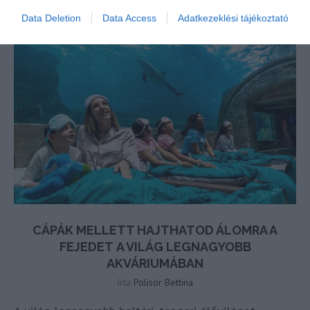
Data Deletion
Data Access
Adatkezeklési tájékoztató
CÁPÁK MELLETT HAJTHATOD ÁLOMRA A
FEJEDET A VILÁG LEGNAGYOBB
AKVÁRIUMÁBAN
írta
Polisor Bettina