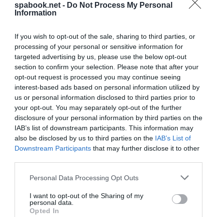
spabook.net -
Do Not Process My Personal
Information
If you wish to opt-out of the sale, sharing to third parties, or
processing of your personal or sensitive information for
targeted advertising by us, please use the below opt-out
CSÚSZÓS HÉTVÉGE VÁRHATÓ A VIDÉKI
section to confirm your selection. Please note that after your
NAGYVÁROSBAN
opt-out request is processed you may continue seeing
írta
Polisor Bettina
interest-based ads based on personal information utilized by
us or personal information disclosed to third parties prior to
Augusztus 30-án, szombaton a Miskolci 2-es számú
your opt-out. You may separately opt-out of the further
disclosure of your personal information by third parties on the
jégcsarnok ismét közönségkorcsolyázásra hívja a
IAB’s list of downstream participants. This information may
jégkorcsolya rajongóit és mindazokat, akik frissítő
also be disclosed by us to third parties on the
IAB’s List of
programra vágynak a nyári kánikulában – tudta meg a
Downstream Participants
that may further disclose it to other
Spabook.net
. A rendezvény 18:00 és 21:00 óra
third parties.
között kínál hűsítő kikapcsolódást minden
Please note that this website/app uses one or more Google
Personal Data Processing Opt Outs
korosztálynak.
services and may gather and store information including but
not limited to your visit or usage behaviour. You may click to
I want to opt-out of the Sharing of my
personal data.
grant or deny consent to Google and its third-party tags to
OLVASS TOVÁBB
Opted In
use your data for below specified purposes in below Google