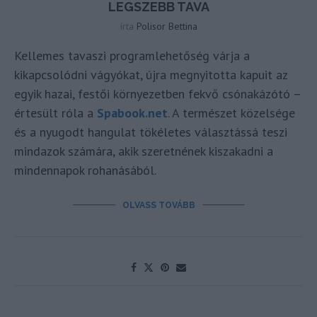
LEGSZEBB TAVA
írta
Polisor Bettina
Kellemes tavaszi programlehetőség várja a
kikapcsolódni vágyókat, újra megnyitotta kapuit az
egyik hazai, festői környezetben fekvő csónakázótó –
értesült róla a
Spabook.net
. A természet közelsége
és a nyugodt hangulat tökéletes választássá teszi
mindazok számára, akik szeretnének kiszakadni a
mindennapok rohanásából.
OLVASS TOVÁBB