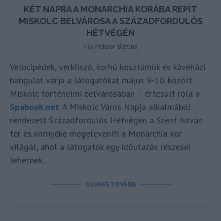
KÉT NAPRA A MONARCHIA KORÁBA REPÍT
MISKOLC BELVÁROSA A SZÁZADFORDULÓS
HÉTVÉGÉN
írta
Polisor Bettina
Velocipédek, verkliszó, korhű kosztümök és kávéházi
hangulat várja a látogatókat május 9-10. között
Miskolc történelmi belvárosában – értesült róla a
Spabook.net
. A Miskolc Város Napja alkalmából
rendezett Századfordulós Hétvégén a Szent István
tér és környéke megeleveníti a Monarchia-kor
világát, ahol a látogatók egy időutazás részesei
lehetnek.
OLVASS TOVÁBB