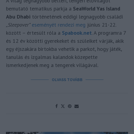
A világ legnagyobb beltéri, tengeri élővilágot
bemutató tematikus parkja a
SeaWorld Yas Island
Abu Dhabi
történetének eddigi legnagyobb családi
„Sleepover”
eseményét rendezi meg
június 21-22.
között – értesült róla a
Spabook.net
. A programra 7
és 12 év közötti gyerekeket és szüleiket várják, akik
egy éjszakára birtokba vehetik a parkot, hogy játék,
tanulás és izgalmas kalandok közepette
ismerkedjenek meg a tengerek világával.
OLVASS TOVÁBB