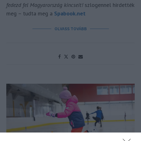
fedezd fel Magyarország kincseit!
szlogennel hirdették
meg – tudta meg a
Spabook.net
OLVASS TOVÁBB