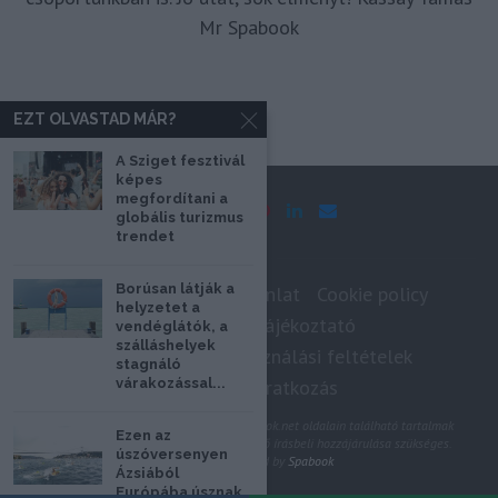
Mr Spabook
EZT OLVASTAD MÁR?
A Sziget fesztivál
képes
megfordítani a
globális turizmus
trendet
Borúsan látják a
Impresszum
Médiaajánlat
Cookie policy
helyzetet a
Adatkezelési tájékoztató
vendéglátók, a
szálláshelyek
Szerzői jogok, felhasználási feltételek
stagnáló
várakozással...
Hírlevél feliratkozás
@2020 - Minden jog fenntartva. A Spabook.net oldalain található tartalmak
Ezen az
felhasználásához, újraközléséhez a szerző írásbeli hozzájárulása szükséges.
úszóversenyen
All Rights Reserved by
Spabook
Ázsiából
Európába úsznak