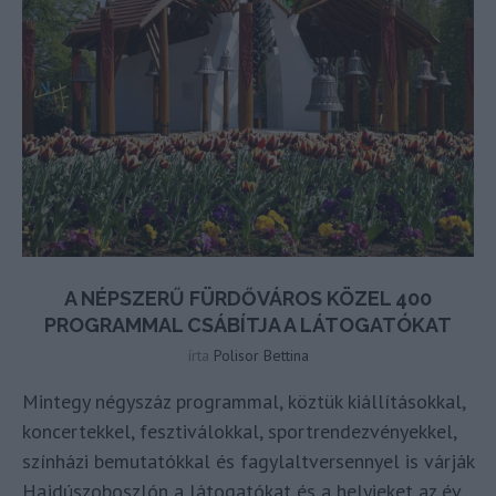
A NÉPSZERŰ FÜRDŐVÁROS KÖZEL 400
PROGRAMMAL CSÁBÍTJA A LÁTOGATÓKAT
írta
Polisor Bettina
Mintegy négyszáz programmal, köztük kiállításokkal,
koncertekkel, fesztiválokkal, sportrendezvényekkel,
színházi bemutatókkal és fagylaltversennyel is várják
Hajdúszoboszlón a látogatókat és a helyieket az év