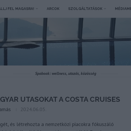
LLJ FEL MAGASRA!
ARCOK
SZOLGÁLTATÁSOK
MÉDIAM
Spabook: wellness, utazás, közösség
GYAR UTASOKAT A COSTA CRUISES
Tamás
2024.06.05.
egét, és létrehozta a nemzetközi piacokra fókuszáló