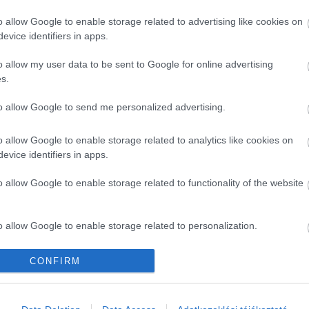
 számos régióban képviseli a Costa Cruises márkát,
o allow Google to enable storage related to advertising like cookies on
an, Hollandiában, Közép-Kelet-Európában, a Közel-
evice identifiers in apps.
Ausztráliában. Az értékesítési és marketing csapatot
es szakmai partnerhálózatának fejlesztése.
o allow my user data to be sent to Google for online advertising
s.
ovább erősíti pozícióját a közép-kelet-európai
to allow Google to send me personalized advertising.
Csehországban és Szlovákiában: Matus Tomasik veszi
lessandro Bottaro, értékesítési és marketingigazgató
o allow Google to enable storage related to analytics like cookies on
józási iparágban.
evice identifiers in apps.
továbbra is arra koncentrál, hogy újdonságokkal színesítse
o allow Google to enable storage related to functionality of the website
o allow Google to enable storage related to personalization.
Kérem nap végén az aznapi friss cikkeket!
o allow Google to enable storage related to security, including
CONFIRM
cation functionality and fraud prevention, and other user protection.