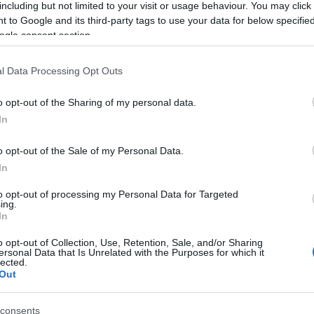
including but not limited to your visit or usage behaviour. You may click 
 to Google and its third-party tags to use your data for below specifi
ogle consent section.
l Data Processing Opt Outs
z csoportunkhoz
, kövess
Instán
és
TikTok
-on is,
iratkozz
o opt-out of the Sharing of my personal data.
In
lönlegességét, a “Sea Destinations” koncepciót, a
o opt-out of the Sale of my Personal Data.
zás az utazásban”, ahol a tenger nem az egyetlen
In
 az utasok átélhessék a felejthetetlen pillanatokat a
to opt-out of processing my Personal Data for Targeted
t Barcelona, Nápoly, Genova, Isztanbul és Mykonos
ing.
In
 ugyanakkor a ”tengeri úti célok” a fedélzet
ár elérhetőek a Costa Cruises útvonalain a Földközi-
o opt-out of Collection, Use, Retention, Sale, and/or Sharing
ersonal Data that Is Unrelated with the Purposes for which it
lected.
Out
Vassallo
consents