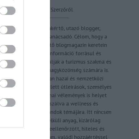
A Szerzőről
Turisztikai szakértő, utazó blogger,
vendégélmény tanácsadó. Célom, hogy a
kategória teremtő blogmagazin keretein
belül hiteles információ forrásul és
inspirációul szolgáljak a turizmus szakma és
az utazni vágyó nagyközönség számára is.
Repertoáromban hazai és nemzetközi
turizmus hírek mellett útleírások, személyes
ajánlók és szakmai vélemények is helyet
kapnak, fókuszálva a wellness és
termálfürdők, strandok témájára. Itt nincsen
hivatkozás nélküli anyag, kizárólag
többszörösen leellenőrzött, hiteles és
minőségi tartalom, valódi hozzáértéssel