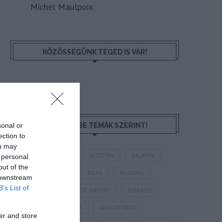
Michel Maulpoix
KÖZÖSSÉGÜNK TÉGED IS VÁR!
sonal or
NÉZZ KÖRBE TÉMÁK SZERINT!
ection to
ou may
AIRBNB
AJÁNLÓ
AUSZTRIA
BALATON
 personal
out of the
BELFÖLDI TURIZMUS
BGYH
BOOKING
 downstream
B’s List of
BUDAPEST
BUDAPEST AIRPORT
EMIRATES
FEJLESZTÉS
FÜRDŐ
GYÓGYFÜRDŐ
er and store