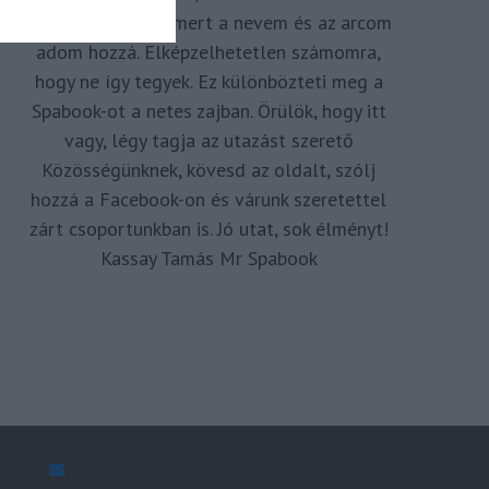
megkomponálva, mert a nevem és az arcom
adom hozzá. Elképzelhetetlen számomra,
hogy ne így tegyek. Ez különbözteti meg a
Spabook-ot a netes zajban. Örülök, hogy itt
vagy, légy tagja az utazást szerető
Közösségünknek, kövesd az oldalt, szólj
hozzá a Facebook-on és várunk szeretettel
zárt csoportunkban is. Jó utat, sok élményt!
Kassay Tamás Mr Spabook