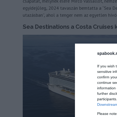
csapatát, melynek élére Mirco Vassallót, nemzet
egyidejűleg, 2024 tavaszán bemtatta a “Sea Des
utazásban”, ahol a tenger nem az egyetlen hívó
Sea Destinations a Costa Cruises 
spabook.n
If you wish 
sensitive in
confirm you
continue se
information 
further disc
participants
Downstream 
Please note