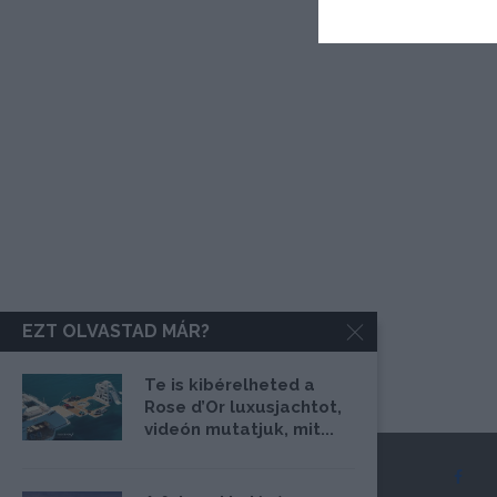
EZT OLVASTAD MÁR?
Te is kibérelheted a
Rose d’Or luxusjachtot,
videón mutatjuk, mit...