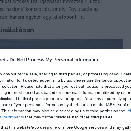
közi értékesítési igazgatót nevezték ki. Ezzel
tinations” koncepciót, amely “Egy utazás az
szó, hanem egyben egy „kilátópont” is.
kínálatában
et -
Do Not Process My Personal Information
to opt-out of the sale, sharing to third parties, or processing of your per
formation for targeted advertising by us, please use the below opt-out s
r selection. Please note that after your opt-out request is processed y
eing interest-based ads based on personal information utilized by us or
disclosed to third parties prior to your opt-out. You may separately opt-
losure of your personal information by third parties on the IAB’s list of
. This information may also be disclosed by us to third parties on the
IA
Participants
that may further disclose it to other third parties.
 that this website/app uses one or more Google services and may gath