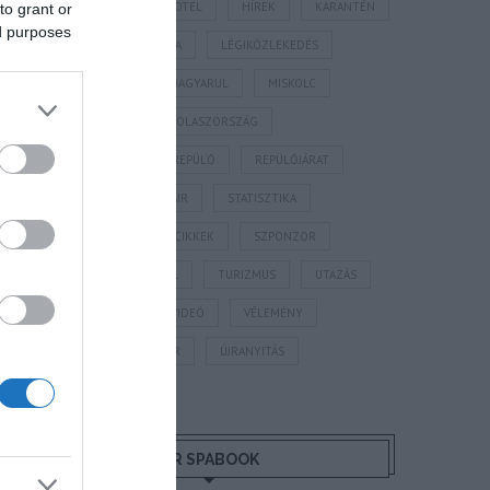
HORVÁTORSZÁG
HOTEL
HÍREK
KARANTÉN
to grant or
ed purposes
KORONAVÍRUS
KÍNA
LÉGIKÖZLEKEDÉS
MAGYARORSZÁG
MAGYARUL
MISKOLC
MTÜ
MÁLTA
OLASZORSZÁG
PROGRAMAJÁNLÓ
REPÜLŐ
REPÜLŐJÁRAT
REPÜLŐTÉR
RYANAIR
STATISZTIKA
STRAND
SZAKMAI CIKKEK
SZPONZOR
SZÁLLODA
TERMÁL
TURIZMUS
UTAZÁS
VAKCINAÚTLEVÉL
VIDEÓ
VÉLEMÉNY
WELLNESS
WIZZAIR
ÚJRANYITÁS
MR SPABOOK