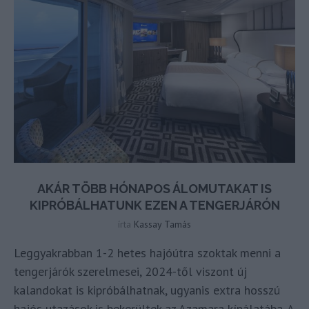
AKÁR TÖBB HÓNAPOS ÁLOMUTAKAT IS
KIPRÓBÁLHATUNK EZEN A TENGERJÁRÓN
írta
Kassay Tamás
Leggyakrabban 1-2 hetes hajóútra szoktak menni a
tengerjárók szerelmesei, 2024-től viszont új
kalandokat is kipróbálhatnak, ugyanis extra hosszú
hajós utazások is bekerültek az Azamara kínálatába. A