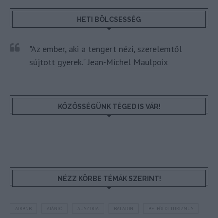
HETI BÖLCSESSÉG
"Az ember, aki a tengert nézi, szerelemtől
sújtott gyerek." Jean-Michel Maulpoix
KÖZÖSSÉGÜNK TÉGED IS VÁR!
NÉZZ KÖRBE TÉMÁK SZERINT!
AIRBNB
AJÁNLÓ
AUSZTRIA
BALATON
BELFÖLDI TURIZMUS