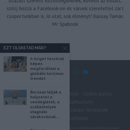
utazást szerető Közösségünknek, kövesd az oldalt,
szólj hozzá a Facebook-on és várunk szeretettel zárt
csoportunkban is. Jó utat, sok élményt! Kassay Tamás
Mr Spabook
EZT OLVASTAD MÁR?
A Sziget fesztivál
képes
megfordítani a
globális turizmus
trendet
Borúsan látják a
Impresszum
Médiaajánlat
Cookie policy
helyzetet a
Adatkezelési tájékoztató
vendéglátók, a
szálláshelyek
Szerzői jogok, felhasználási feltételek
stagnáló
Hírlevél feliratkozás
várakozással...
@2020 - Minden jog fenntartva. A Spabook.net oldalain található tartalmak