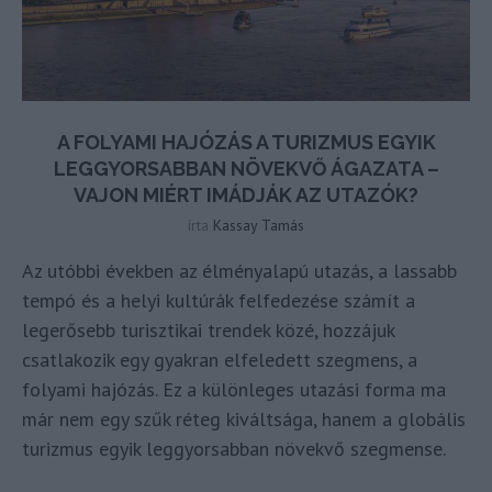
A FOLYAMI HAJÓZÁS A TURIZMUS EGYIK
LEGGYORSABBAN NÖVEKVŐ ÁGAZATA –
VAJON MIÉRT IMÁDJÁK AZ UTAZÓK?
írta
Kassay Tamás
Az utóbbi években az élményalapú utazás, a lassabb
tempó és a helyi kultúrák felfedezése számít a
legerősebb turisztikai trendek közé, hozzájuk
csatlakozik egy gyakran elfeledett szegmens, a
folyami hajózás. Ez a különleges utazási forma ma
már nem egy szűk réteg kiváltsága, hanem a globális
turizmus egyik leggyorsabban növekvő szegmense.