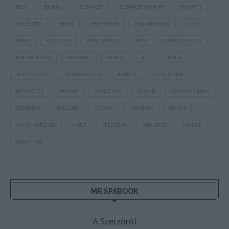
BGYH
BOOKING
BUDAPEST
BUDAPEST AIRPORT
EMIRATES
FEJLESZTÉS
FÜRDŐ
GYÓGYFÜRDŐ
HORVÁTORSZÁG
HOTEL
HÍREK
KARANTÉN
KORONAVÍRUS
KÍNA
LÉGIKÖZLEKEDÉS
MAGYARORSZÁG
MAGYARUL
MISKOLC
MTÜ
MÁLTA
OLASZORSZÁG
PROGRAMAJÁNLÓ
REPÜLŐ
REPÜLŐJÁRAT
REPÜLŐTÉR
RYANAIR
STATISZTIKA
STRAND
SZAKMAI CIKKEK
SZPONZOR
SZÁLLODA
TERMÁL
TURIZMUS
UTAZÁS
VAKCINAÚTLEVÉL
VIDEÓ
VÉLEMÉNY
WELLNESS
WIZZAIR
ÚJRANYITÁS
MR SPABOOK
A Szerzőről