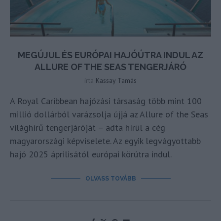
MEGÚJUL ÉS EURÓPAI HAJÓÚTRA INDUL AZ
ALLURE OF THE SEAS TENGERJÁRÓ
írta
Kassay Tamás
A Royal Caribbean hajózási társaság több mint 100
millió dollárból varázsolja újjá az Allure of the Seas
világhírű tengerjáróját – adta hírül a cég
magyarországi képviselete. Az egyik legvágyottabb
hajó 2025 áprilisától európai körútra indul.
OLVASS TOVÁBB