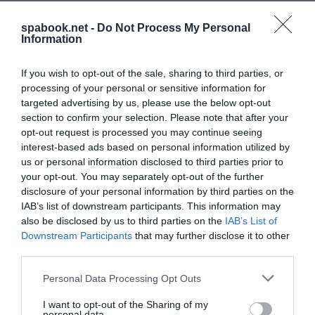
spabook.net -
Do Not Process My Personal
Information
If you wish to opt-out of the sale, sharing to third parties, or
processing of your personal or sensitive information for
targeted advertising by us, please use the below opt-out
section to confirm your selection. Please note that after your
opt-out request is processed you may continue seeing
interest-based ads based on personal information utilized by
us or personal information disclosed to third parties prior to
your opt-out. You may separately opt-out of the further
disclosure of your personal information by third parties on the
IAB’s list of downstream participants. This information may
also be disclosed by us to third parties on the
IAB’s List of
Downstream Participants
that may further disclose it to other
third parties.
KIAKADTAK A HOLLANDOK A
KLÍMAAKTIVISTÁK KIKÖTŐI BLOKÁDJA MIATT
Please note that this website/app uses one or more Google
Personal Data Processing Opt Outs
services and may gather and store information including but
írta
Kassay Tamás
not limited to your visit or usage behaviour. You may click to
I want to opt-out of the Sharing of my
personal data.