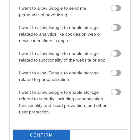
I want to allow Google to send me
personalized advertising.
I want to allow Google to enable storage
related to analytics like cookies on web or
device identifiers in apps.
I want to allow Google to enable storage
related to functionality of the website or app.
ÓCEÁNJÁRÓK ELLEN BALHÉZTAK
I want to allow Google to enable storage
related to personalization.
KLÍMAAKTIVISTÁK
írta
Kassay Tamás
I want to allow Google to enable storage
related to security, including authentication
Az Extinction Rebellion (XR) klímavédelmi csoport
functionality and fraud prevention, and other
aktivistái a világ legnagyobb tengeri zsilipjéhez
user protection.
láncolták magukat a hollandiai IJmuiden város
kikötőjében vasárnap, ezzel tiltakozva az óceánjáró-
turizmus okozta környezetszennyezés ellen.
CONFIRM