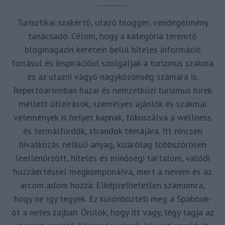
Turisztikai szakértő, utazó blogger, vendégélmény
tanácsadó. Célom, hogy a kategória teremtő
blogmagazin keretein belül hiteles információ
forrásul és inspirációul szolgáljak a turizmus szakma
és az utazni vágyó nagyközönség számára is.
Repertoáromban hazai és nemzetközi turizmus hírek
mellett útleírások, személyes ajánlók és szakmai
vélemények is helyet kapnak, fókuszálva a wellness
és termálfürdők, strandok témájára. Itt nincsen
hivatkozás nélküli anyag, kizárólag többszörösen
leellenőrzött, hiteles és minőségi tartalom, valódi
hozzáértéssel megkomponálva, mert a nevem és az
arcom adom hozzá. Elképzelhetetlen számomra,
hogy ne így tegyek. Ez különbözteti meg a Spabook-
ot a netes zajban. Örülök, hogy itt vagy, légy tagja az