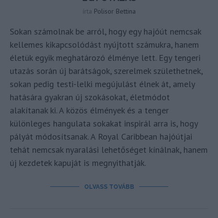
írta
Polisor Bettina
Sokan számolnak be arról, hogy egy hajóút nemcsak
kellemes kikapcsolódást nyújtott számukra, hanem
életük egyik meghatározó élménye lett. Egy tengeri
utazás során új barátságok, szerelmek születhetnek,
sokan pedig testi-lelki megújulást élnek át, amely
hatására gyakran új szokásokat, életmódot
alakítanak ki. A közös élmények és a tenger
különleges hangulata sokakat inspirál arra is, hogy
pályát módosítsanak. A Royal Caribbean hajóútjai
tehát nemcsak nyaralási lehetőséget kínálnak, hanem
új kezdetek kapuját is megnyithatják.
OLVASS TOVÁBB