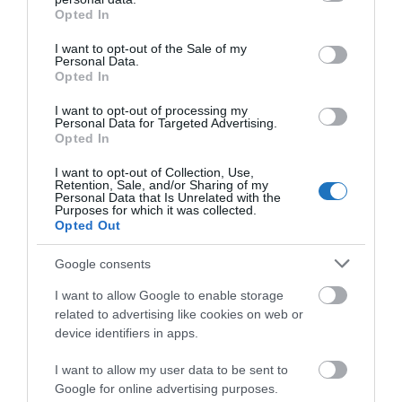
grant or deny consent to Google and its third-party tags to
Hajónként akár 800 ezer eurónyi (315 millió forint)
Opted In
use your data for below specified purposes in below Google
kárt is okozhat az
Extinction Rebellion (XR)
consent section.
I want to opt-out of the Sale of my
klímavédelmi csoport sétahajók elleni blokádja az
Personal Data.
Opted In
Amszterdamba vezető IJmuiden kikötővárosban
–
jelentette kedden a holland sajtó az amszterdami
I want to opt-out of processing my
Personal Data for Targeted Advertising.
kikötői hatóságra hivatkozva, írja az MTI.
Opted In
I want to opt-out of Collection, Use,
OLVASS TOVÁBB
Retention, Sale, and/or Sharing of my
Personal Data that Is Unrelated with the
Purposes for which it was collected.
Opted Out
Google consents
I want to allow Google to enable storage
related to advertising like cookies on web or
device identifiers in apps.
I want to allow my user data to be sent to
Google for online advertising purposes.