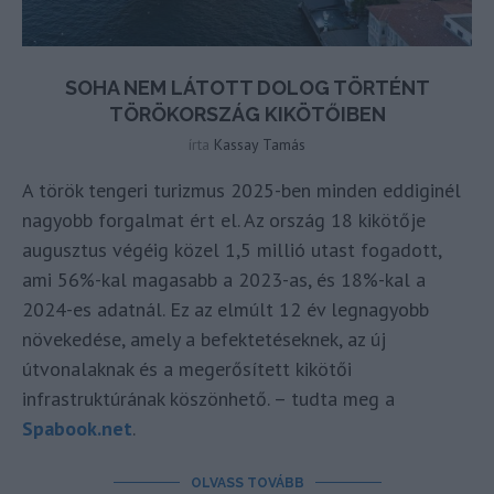
SOHA NEM LÁTOTT DOLOG TÖRTÉNT
TÖRÖKORSZÁG KIKÖTŐIBEN
írta
Kassay Tamás
A török tengeri turizmus 2025-ben minden eddiginél
nagyobb forgalmat ért el. Az ország 18 kikötője
augusztus végéig közel 1,5 millió utast fogadott,
ami 56%-kal magasabb a 2023-as, és 18%-kal a
2024-es adatnál. Ez az elmúlt 12 év legnagyobb
növekedése, amely a befektetéseknek, az új
útvonalaknak és a megerősített kikötői
infrastruktúrának köszönhető. – tudta meg a
Spabook.net
.
OLVASS TOVÁBB