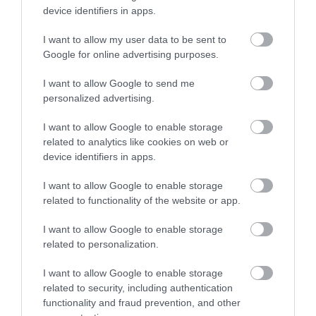
device identifiers in apps.
HOLLANDIA
OLTÁSI IGAZOLÁS
ÚJRANYITÁS
I want to allow my user data to be sent to
VAKCINAÚTLEVÉL
Google for online advertising purposes.
I want to allow Google to send me
personalized advertising.
I want to allow Google to enable storage
related to analytics like cookies on web or
device identifiers in apps.
HETI BÖLCSESSÉG
I want to allow Google to enable storage
"Az ember, aki a tengert nézi, szerelemtől
related to functionality of the website or app.
sújtott gyerek." Jean-Michel Maulpoix
I want to allow Google to enable storage
related to personalization.
I want to allow Google to enable storage
KÖZÖSSÉGÜNK TÉGED IS VÁR!
related to security, including authentication
functionality and fraud prevention, and other