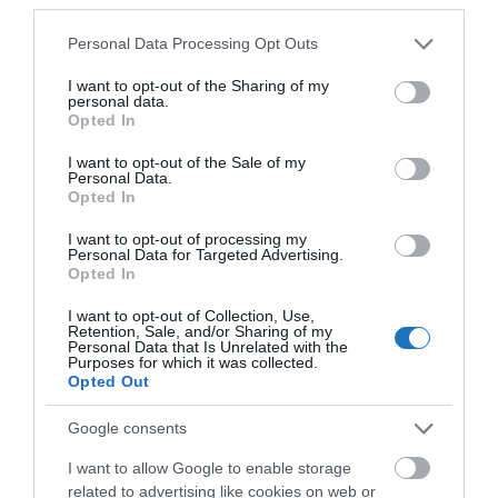
Please note that this website/app uses one or more Google
Personal Data Processing Opt Outs
services and may gather and store information including but
not limited to your visit or usage behaviour. You may click to
I want to opt-out of the Sharing of my
personal data.
grant or deny consent to Google and its third-party tags to
Opted In
use your data for below specified purposes in below Google
consent section.
I want to opt-out of the Sale of my
Personal Data.
Opted In
Érdekelnek az utazós hírek? Akkor Neked szól
I want to opt-out of processing my
Personal Data for Targeted Advertising.
a
Turizmus hírek
csoport.
Opted In
Ha útleírások, szállás vélemények érdekelnek, akkor
I want to opt-out of Collection, Use,
vár a
Wellness, Utazás, Élmények
csoport.
Retention, Sale, and/or Sharing of my
Personal Data that Is Unrelated with the
Purposes for which it was collected.
Opted Out
Megosztás
Google consents
Kérem nap végén az aznapi friss cikkeket!
I want to allow Google to enable storage
related to advertising like cookies on web or