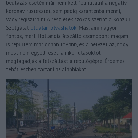
beutazás esetén már nem kell felmutatni a negatív
koronavírustesztet, sem pedig karanténba menni,
vagy regisztrálni. A részletek szokás szerint a Konzuli
Szolgálat
oldalán olvashatók
. Más, ami nagyon
fontos, mert Hollandia átszálló csomópont magam
is repültem már onnan tovább, és a helyzet az, hogy
most nem egyedi eset, amikor utasoktól
megtagadják a felszállást a repülőgépre. Érdemes
tehát észben tartani az alábbiakat: