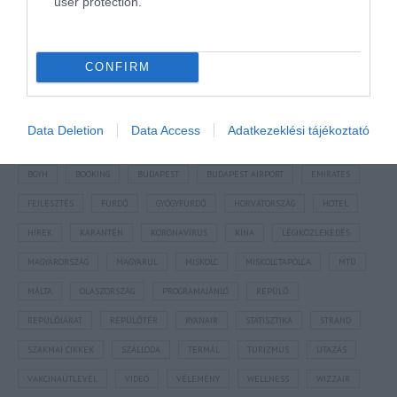
user protection.
CONFIRM
NÉZZ KÖRBE TÉMÁK SZERINT!
Data Deletion
Data Access
Adatkezeklési tájékoztató
AIRBNB
AJÁNLÓ
AUSZTRIA
BALATON
BELFÖLDI TURIZMUS
BGYH
BOOKING
BUDAPEST
BUDAPEST AIRPORT
EMIRATES
FEJLESZTÉS
FÜRDŐ
GYÓGYFÜRDŐ
HORVÁTORSZÁG
HOTEL
HÍREK
KARANTÉN
KORONAVÍRUS
KÍNA
LÉGIKÖZLEKEDÉS
MAGYARORSZÁG
MAGYARUL
MISKOLC
MISKOLCTAPOLCA
MTÜ
MÁLTA
OLASZORSZÁG
PROGRAMAJÁNLÓ
REPÜLŐ
REPÜLŐJÁRAT
REPÜLŐTÉR
RYANAIR
STATISZTIKA
STRAND
SZAKMAI CIKKEK
SZÁLLODA
TERMÁL
TURIZMUS
UTAZÁS
VAKCINAÚTLEVÉL
VIDEÓ
VÉLEMÉNY
WELLNESS
WIZZAIR