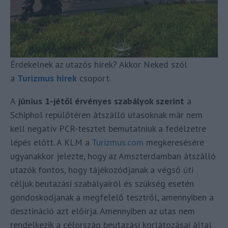
Érdekelnek az utazós hírek? Akkor Neked szól
a
Turizmus hírek
csoport.
A
június 1-jétől érvényes szabályok szerint
a
Schiphol repülőtéren átszálló utasoknak már nem
kell negatív PCR-tesztet bemutatniuk a fedélzetre
lépés előtt. A KLM a
Turizmus.com
megkeresésére
ugyanakkor jelezte, hogy az Amszterdamban átszálló
utazók fontos, hogy tájékozódjanak a végső úti
céljuk beutazási szabályairól és szükség esetén
gondoskodjanak a megfelelő tesztről, amennyiben a
desztináció azt előírja. Amennyiben az utas nem
rendelkezik a célország beutazási korlátozásai által