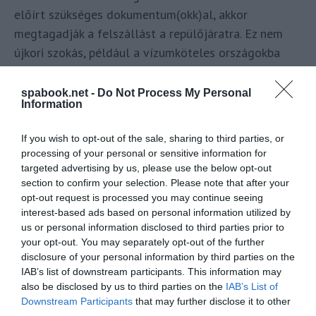
előírt szükséges dokumentum(okk)al, akkor
megtagadják a felszállást a repülőjáratra. Ez nem
újkori szokás, például a vízumköteles országokba
induló járatoknál is már a felszálláskor ellenőrzik a
vízum meglétét, és csak azt engedik felszállni, aki
spabook.net -
Do Not Process My Personal
Information
leszállás után be is tud lépni a célországba.
If you wish to opt-out of the sale, sharing to third parties, or
Korlátozások nélkül utazhatunk ezekbe az
processing of your personal or sensitive information for
országokba is, összegyűjtöttem egy frissített
targeted advertising by us, please use the below opt-out
listába:
section to confirm your selection. Please note that after your
opt-out request is processed you may continue seeing
interest-based ads based on personal information utilized by
us or personal information disclosed to third parties prior to
your opt-out. You may separately opt-out of the further
disclosure of your personal information by third parties on the
IAB’s list of downstream participants. This information may
also be disclosed by us to third parties on the
IAB’s List of
Downstream Participants
that may further disclose it to other
third parties.