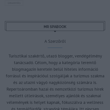
ÚJRANYITÁS
MR SPABOOK
A Szerzőről
Turisztikai szakértő, utazó blogger, vendégélmény
tanácsadó. Célom, hogy a kategória teremtő
blogmagazin keretein belül hiteles információ
forrásul és inspirációul szolgáljak a turizmus szakma
és az utazni vágyó nagyközönség számára is.
Repertoáromban hazai és nemzetközi turizmus hírek
mellett útleírások, személyes ajánlók és szakmai
vélemények is helyet kapnak, fókuszálva a wellness
és termálfürdők, strandok témájára. Itt nincsen