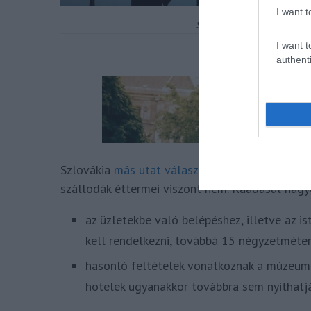
I want t
I want t
authenti
Szlovákia
más utat választott
, mert bár ott má
szállodák éttermei viszont nem. Ráadásul nagyo
az üzletekbe való belépéshez, illetve az i
kell rendelkezni, továbbá 15 négyzetméter
hasonló feltételek vonatkoznak a múzeumok
hotelek ugyanakkor továbbra sem nyithatj