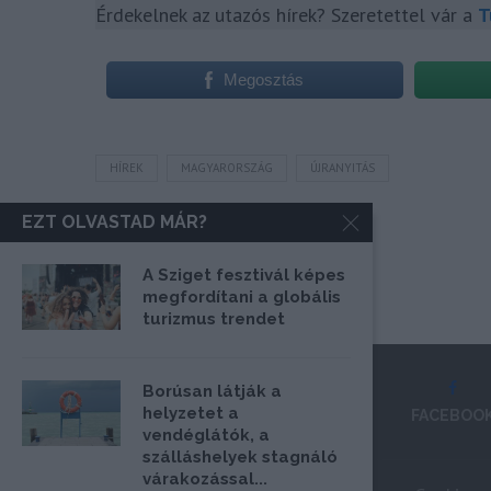
Érdekelnek az utazós hírek? Szeretettel vár a
T
Megosztás
HÍREK
MAGYARORSZÁG
ÚJRANYITÁS
EZT OLVASTAD MÁR?
A Sziget fesztivál képes
megfordítani a globális
turizmus trendet
Borúsan látják a
helyzetet a
FACEBOO
vendéglátók, a
szálláshelyek stagnáló
várakozással...