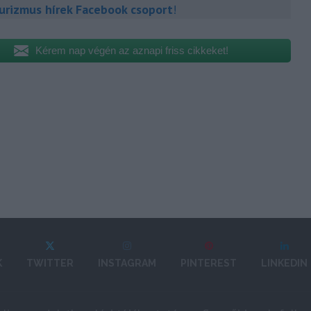
urizmus hírek Facebook csoport
!
Kérem nap végén az aznapi friss cikkeket!
K
TWITTER
INSTAGRAM
PINTEREST
LINKEDIN