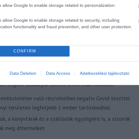
o allow Google to enable storage related to personalization.
o allow Google to enable storage related to security, including
cation functionality and fraud prevention, and other user protection.
CONFIRM
Data Deletion
Data Access
Adatkezeklési tájékoztató
r hétfőn nyithatnak az üzletek és szállodák, de a
n szigorú szabályok szerint lehet csak működni:
stentiszteleten való részvételhez negatív Covid-teszttel
nyi területen legfeljebb 1 ember tartózkodhat.
, a könyvtárak és a szállodák egységeire is, a szlovák
ák meg éttermeiket.