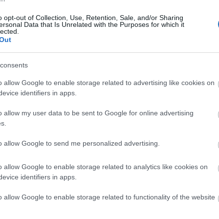
zakapjuk a régi életünk egy darabját. És,
o opt-out of Collection, Use, Retention, Sale, and/or Sharing
bb legyen, ezért az őket terhelő
ersonal Data that Is Unrelated with the Purposes for which it
lected.
Out
consents
jai körül számíthatunk arra, hogy hosszú idő után
o allow Google to enable storage related to advertising like cookies on
ahová.
Frissítés: ez a cikk április 14-én jelent meg, 22-
evice identifiers in apps.
o allow my user data to be sent to Google for online advertising
s.
tnak a teraszok, a szálláshelyek,
t után lehetséges
to allow Google to send me personalized advertising.
o allow Google to enable storage related to analytics like cookies on
evice identifiers in apps.
o allow Google to enable storage related to functionality of the website