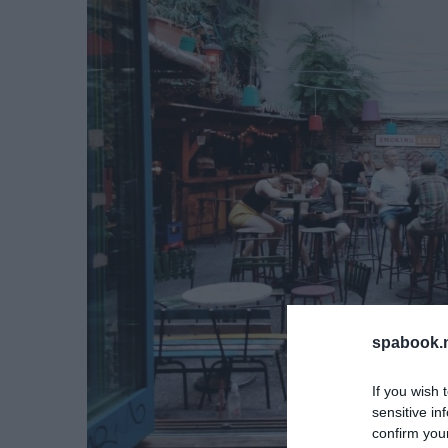
spabook.n
If you wish 
sensitive in
confirm you