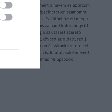
megkomponálva, mert a nevem és az arcom
adom hozzá. Elképzelhetetlen számomra,
hogy ne így tegyek. Ez különbözteti meg a
Spabook-ot a netes zajban. Örülök, hogy itt
vagy, légy tagja az utazást szerető
Közösségünknek, kövesd az oldalt, szólj
hozzá a Facebook-on és várunk szeretettel
zárt csoportunkban is. Jó utat, sok élményt!
Kassay Tamás Mr Spabook