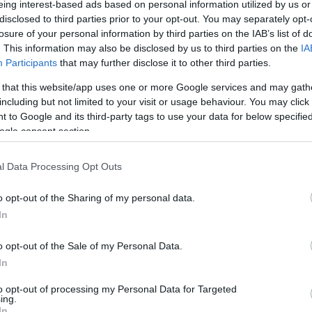
eing interest-based ads based on personal information utilized by us or
disclosed to third parties prior to your opt-out. You may separately opt-
losure of your personal information by third parties on the IAB’s list of
TERASZOK MAGYARORSZÁGON
. This information may also be disclosed by us to third parties on the
IA
fan
2021.04.14.
Participants
that may further disclose it to other third parties.
 that this website/app uses one or more Google services and may gath
zenetben beszélt arról, hogy a teraszok nyitása
including but not limited to your visit or usage behaviour. You may click 
gyütt eltörlik a vendéglátóhelyeket terhelő
 to Google and its third-party tags to use your data for below specifi
ogle consent section.
urizmus hírek Facebook csoport
!
l Data Processing Opt Outs
o opt-out of the Sharing of my personal data.
In
lépcsőfokát 3,5 millió beoltott
o opt-out of the Sale of my Personal Data.
érjük, és reményeim szerint ez
In
 – csütörtökön
ez meglehet, akkor
to opt-out of processing my Personal Data for Targeted
ing.
In