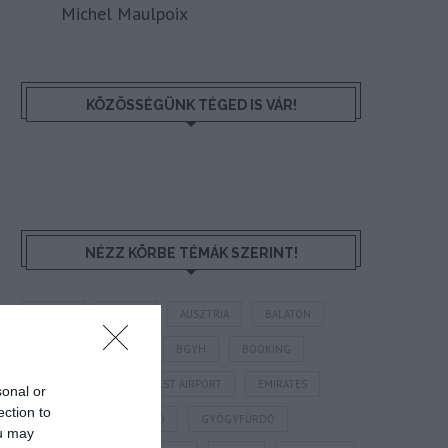
Michel Maulpoix
KÖZÖSSÉGÜNK TÉGED IS VÁR!
NÉZZ KÖRBE TÉMÁK SZERINT!
AIRBNB
AJÁNLÓ
AUSZTRIA
BALATON
BELFÖLDI TURIZMUS
BGYH
BOOKING
BUDAPEST
BUDAPEST AIRPORT
EMIRATES
sonal or
ection to
FEJLESZTÉS
FÜRDŐ
GYÓGYFÜRDŐ
ou may