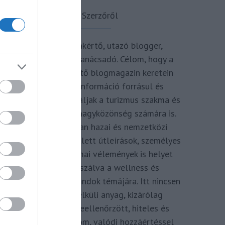
A Szerzőről
Turisztikai szakértő, utazó blogger,
vendégélmény tanácsadó. Célom, hogy a
kategória teremtő blogmagazin keretein
belül hiteles információ forrásul és
inspirációul szolgáljak a turizmus szakma és
az utazni vágyó nagyközönség számára is.
Repertoáromban hazai és nemzetközi
turizmus hírek mellett útleírások, személyes
ajánlók és szakmai vélemények is helyet
kapnak, fókuszálva a wellness és
termálfürdők, strandok témájára. Itt nincsen
hivatkozás nélküli anyag, kizárólag
többszörösen leellenőrzött, hiteles és
minőségi tartalom, valódi hozzáértéssel