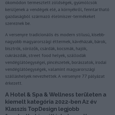
ökomódon termesztett zöldségek, gyümölcsök
kerüljenek a vendégek elé, a környékről, fenntartható
gazdaságból származó élelmiszer-termékeket
szereznek be.
A versenyre tradicionális és modern stílusú, kisebb-
nagyobb magyarországi éttermek, kávéházak, bárok,
bisztrók, sörözők, csárdák, kocsmák, hajók,
cukrászdák, street food helyek, szállodák
vendéglátóegységei, pincészetek, borászatok, irodai
vendéglátóegységek, valamint magyarországi
szálláshelyek nevezhettek. A versenyre 77 pályázat
érkezett.
A Hotel & Spa & Wellness területen a
kiemelt kategória 2022-ben Az év
Klasszis TopDesign legjobb