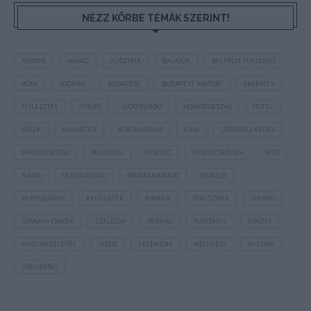
NÉZZ KÖRBE TÉMÁK SZERINT!
AIRBNB
AJÁNLÓ
AUSZTRIA
BALATON
BELFÖLDI TURIZMUS
BGYH
BOOKING
BUDAPEST
BUDAPEST AIRPORT
EMIRATES
FEJLESZTÉS
FÜRDŐ
GYÓGYFÜRDŐ
HORVÁTORSZÁG
HOTEL
HÍREK
KARANTÉN
KORONAVÍRUS
KÍNA
LÉGIKÖZLEKEDÉS
MAGYARORSZÁG
MAGYARUL
MISKOLC
MISKOLCTAPOLCA
MTÜ
MÁLTA
OLASZORSZÁG
PROGRAMAJÁNLÓ
REPÜLŐ
REPÜLŐJÁRAT
REPÜLŐTÉR
RYANAIR
STATISZTIKA
STRAND
SZAKMAI CIKKEK
SZÁLLODA
TERMÁL
TURIZMUS
UTAZÁS
VAKCINAÚTLEVÉL
VIDEÓ
VÉLEMÉNY
WELLNESS
WIZZAIR
ÚJRANYITÁS