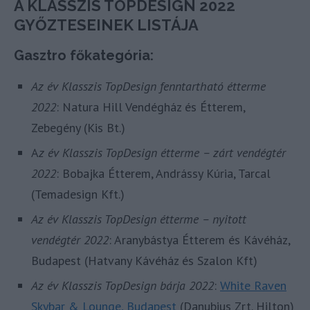
A KLASSZIS TOPDESIGN 2022
GYŐZTESEINEK LISTÁJA
Gasztro főkategória:
Az év Klasszis TopDesign fenntartható étterme
2022
: Natura Hill Vendégház és Étterem,
Zebegény (Kis Bt.)
A
z év Klasszis TopDesign étterme – zárt vendégtér
2022
: Bobajka Étterem, Andrássy Kúria, Tarcal
(Temadesign Kft.)
Az év Klasszis TopDesign étterme – nyitott
vendégtér 2022
: Aranybástya Étterem és Kávéház,
Budapest (Hatvany Kávéház és Szalon Kft)
Az év Klasszis TopDesign bárja 2022
:
White Raven
Skybar & Lounge, Budapest
(Danubius Zrt. Hilton)