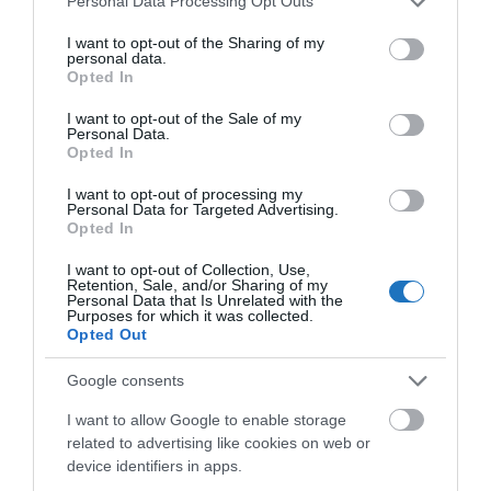
Personal Data Processing Opt Outs
services and may gather and store information including but
Az év Klasszis TopDesign gasztro közönségdíjasa –
not limited to your visit or usage behaviour. You may click to
I want to opt-out of the Sharing of my
personal data.
grant or deny consent to Google and its third-party tags to
Budapest – 202
2: Baalbek Étterem, Budapest
Opted In
use your data for below specified purposes in below Google
(Most Mint Kft.)
consent section.
I want to opt-out of the Sale of my
Personal Data.
Az év Klasszis TopDesign gasztro közönségdíjasa –
Opted In
Vidék – 2022
: Bonita Bisztró, Békéscsaba (Kátay
I want to opt-out of processing my
Géza Gábor e.v.)
Personal Data for Targeted Advertising.
Opted In
Hotel-Spa-Wellness főkategória:
I want to opt-out of Collection, Use,
Retention, Sale, and/or Sharing of my
Personal Data that Is Unrelated with the
Az év Klasszis TopDesign fenntartható szálláshelye
Purposes for which it was collected.
Opted Out
2022
: Graefl Major, Kétútköz (Wici Intertransport
Kft.)
Google consents
Az év Klasszis TopDesign fővárosi szálláshelye 2022
:
I want to allow Google to enable storage
related to advertising like cookies on web or
Matild Palace, Budapest (Melis Operation Kft.)
device identifiers in apps.