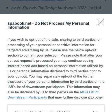
Az év Klasszis TopDesign borászata 2022
: Jackfall
Bormanufaktúra, Kisjakabfalva (Jackfall Kft.)
spabook.net -
Do Not Process My Personal
Az év Klasszis TopDesign kávézója 2022
: Matild
Information
Café & Cabaret, Budapest (Melis Operation Kft.)
If you wish to opt-out of the sale, sharing to third parties, or
Az év Klasszis TopDesign éttermi arculata 2022
:
processing of your personal or sensitive information for
White Raven Skybar & Lounge
, Budapest
targeted advertising by us, please use the below opt-out
(Danubius Zrt. Hilton)
section to confirm your selection. Please note that after your
opt-out request is processed you may continue seeing
interest-based ads based on personal information utilized by
Különdíj
:
A fenntartható gasztronómiáért végzett
us or personal information disclosed to third parties prior to
elhivatott munkájáért és a lokális kistermelőkkel
your opt-out. You may separately opt-out of the further
való kimagasló együttműködésért a METRO
disclosure of your personal information by third parties on the
IAB’s list of downstream participants. This information may
különdíja
also be disclosed by us to third parties on the
IAB’s List of
Downstream Participants
that may further disclose it to other
Kistücsök Étterem, Balatonszemes (Üvegház kft.)
third parties.
Közönségdíjak
:
Please note that this website/app uses one or more Google