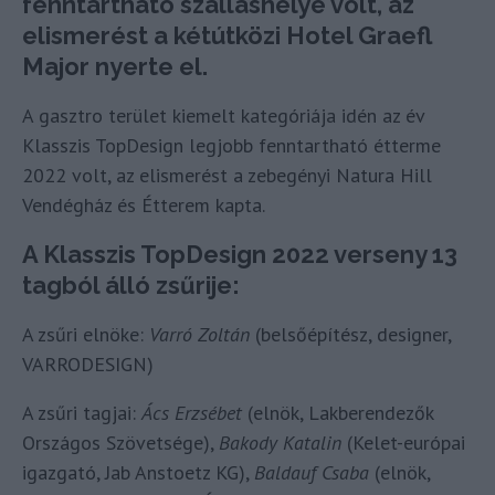
fenntartható szálláshelye volt, az
elismerést a kétútközi Hotel Graefl
Major nyerte el.
A gasztro terület kiemelt kategóriája idén az év
Klasszis TopDesign legjobb fenntartható étterme
2022 volt, az elismerést a zebegényi Natura Hill
Vendégház és Étterem kapta.
A Klasszis TopDesign 2022 verseny 13
tagból álló zsűrije:
A zsűri elnöke:
Varró Zoltán
(belsőépítész, designer,
VARRODESIGN)
A zsűri tagjai:
Ács Erzsébet
(elnök, Lakberendezők
Országos Szövetsége),
Bakody Katalin
(Kelet-európai
igazgató, Jab Anstoetz KG),
Baldauf Csaba
(elnök,