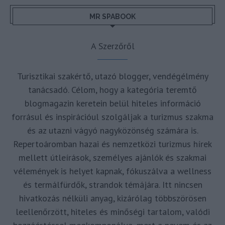
MR SPABOOK
A Szerzőről
Turisztikai szakértő, utazó blogger, vendégélmény
tanácsadó. Célom, hogy a kategória teremtő
blogmagazin keretein belül hiteles információ
forrásul és inspirációul szolgáljak a turizmus szakma
és az utazni vágyó nagyközönség számára is.
Repertoáromban hazai és nemzetközi turizmus hírek
mellett útleírások, személyes ajánlók és szakmai
vélemények is helyet kapnak, fókuszálva a wellness
és termálfürdők, strandok témájára. Itt nincsen
hivatkozás nélküli anyag, kizárólag többszörösen
leellenőrzött, hiteles és minőségi tartalom, valódi