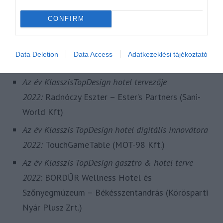
BOTANIQ Turai Kastély
, Tura (TRA Real Estates
Kft.)
CONFIRM
Az év Klasszis TopDesign új szállodája 2022
:
Crowne Plaza Hotel Budapest, Budapest (West
Data Deletion
Data Access
Adatkezeklési tájékoztató
End Szállodaüzemeltető Kft.)
Az év KlasszisTopDesign hotel tervezője
2022:
Radnóczy Eszter – Ester’s Partners (Sani-
World Kft)
Az év Klasszis TopDesign hotel digitális innovátora
2022:
TouchGameTable (MOT-98 Kft.)
Az év Klasszis TopDesign gasztro & hotel terve
2022
: BORDŰR Wellness Hotel és
Szőnyegmúzeum – Békésszentandrás (Körösparti
Nyár Plusz Zrt.)