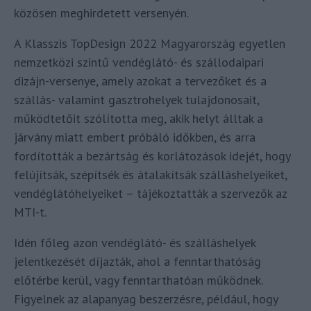
közösen meghirdetett versenyén.
A Klasszis TopDesign 2022 Magyarország egyetlen
nemzetközi szintű vendéglátó- és szállodaipari
dizájn-versenye, amely azokat a tervezőket és a
szállás- valamint gasztrohelyek tulajdonosait,
működtetőit szólította meg, akik helyt álltak a
járvány miatt embert próbáló időkben, és arra
fordították a bezártság és korlátozások idejét, hogy
felújítsák, szépítsék és átalakítsák szálláshelyeiket,
vendéglátóhelyeiket – tájékoztatták a szervezők az
MTI-t.
Idén főleg azon vendéglátó- és szálláshelyek
jelentkezését díjazták, ahol a fenntarthatóság
előtérbe kerül, vagy fenntarthatóan működnek.
Figyelnek az alapanyag beszerzésre, például, hogy