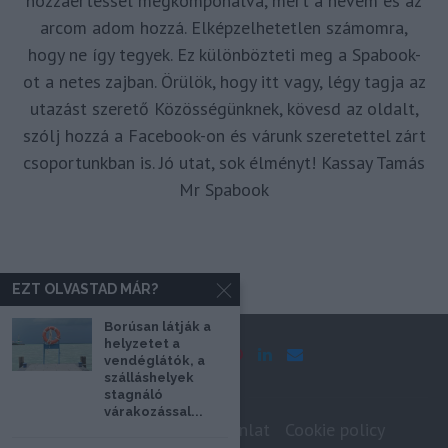
hozzáértéssel megkomponálva, mert a nevem és az
arcom adom hozzá. Elképzelhetetlen számomra,
hogy ne így tegyek. Ez különbözteti meg a Spabook-
ot a netes zajban. Örülök, hogy itt vagy, légy tagja az
utazást szerető Közösségünknek, kövesd az oldalt,
szólj hozzá a Facebook-on és várunk szeretettel zárt
csoportunkban is. Jó utat, sok élményt! Kassay Tamás
Mr Spabook
EZT OLVASTAD MÁR?
Borúsan látják a
helyzetet a
vendéglátók, a
szálláshelyek
stagnáló
várakozással...
Impresszum
Médiaajánlat
Cookie policy