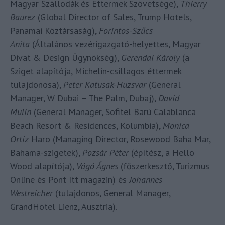
Magyar Szállodák és Éttermek Szövetsége),
Thierry
Baurez
(Global Director of Sales, Trump Hotels,
Panamai Köztársaság),
Forintos-Szűcs
Anita
(Általános vezérigazgató-helyettes, Magyar
Divat & Design Ügynökség),
Gerendai Károly
(a
Sziget alapítója, Michelin-csillagos éttermek
tulajdonosa),
Peter Katusak-Huzsvar
(General
Manager, W Dubai – The Palm, Dubaj),
David
Mulin
(General Manager, Sofitel Barú Calablanca
Beach Resort & Residences, Kolumbia),
Monica
Ortiz
Haro (Managing Director, Rosewood Baha Mar,
Bahama-szigetek),
Pozsár Péter
(építész, a Hello
Wood alapítója),
Vágó Ágnes
(főszerkesztő, Turizmus
Online és Pont Itt magazin) és
Johannes
Westreicher
(tulajdonos, General Manager,
GrandHotel Lienz, Ausztria).