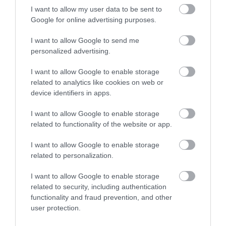
Az év Klasszis TopDesign vidéki szálláshelye 2022
:
I want to allow my user data to be sent to
BOTANIQ Turai Kastély, Tura (TRA Real Estates
Google for online advertising purposes.
Kft.)
I want to allow Google to send me
Az év Klasszis TopDesign spa & wellness részlege
personalized advertising.
2022:
LUA Resort, Balatonfüred (Sz.Z.
I want to allow Google to enable storage
Szállodafejlesztő Kft.)
related to analytics like cookies on web or
device identifiers in apps.
Az év Klasszis TopDesign vendégszobája 2022
:
Matild Palace, Budapest
(Melis Operation Kft.)
I want to allow Google to enable storage
related to functionality of the website or app.
Az év Klasszis TopDesign hotel lobbija 2022
: Grand
Hotel Esztergom, Esztergom (Kroki Kft.)
I want to allow Google to enable storage
related to personalization.
Az év Klasszis TopDesign lakosztálya 2022
:
I want to allow Google to enable storage
BOTANIQ Turai Kastély
, Tura (TRA Real Estates
related to security, including authentication
Kft)
functionality and fraud prevention, and other
user protection.
Az év Klasszis TopDesign szállodai kertje 2022: