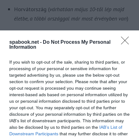
Horvátország (
várhatóan május 10-től lép majd
életbe, a többi országgal már most érvényben van
)
A
hazai szolgáltatók el kell, hogy fogadják a
kétoldalú megállapodásban érintett országok
spabook.net -
Do Not Process My Personal
Information
oltási igazolásait
, például a fürdőkben is!
If you wish to opt-out of the sale, sharing to third parties, or
processing of your personal or sensitive information for
targeted advertising by us, please use the below opt-out
section to confirm your selection. Please note that after your
opt-out request is processed you may continue seeing
interest-based ads based on personal information utilized by
us or personal information disclosed to third parties prior to
your opt-out. You may separately opt-out of the further
disclosure of your personal information by third parties on the
IAB’s list of downstream participants. This information may
also be disclosed by us to third parties on the
IAB’s List of
Downstream Participants
that may further disclose it to other