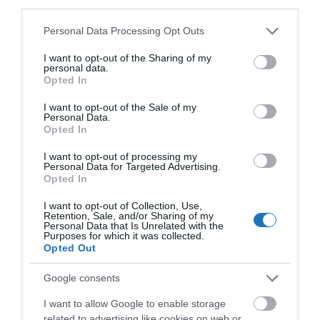
third parties.
Please note that this website/app uses one or more Google
Personal Data Processing Opt Outs
services and may gather and store information including but
not limited to your visit or usage behaviour. You may click to
I want to opt-out of the Sharing of my
personal data.
grant or deny consent to Google and its third-party tags to
Opted In
Érdekelnek az utazós hírek? Akkor Neked szól
use your data for below specified purposes in below Google
consent section.
a
Turizmus hírek
Facebook csoport.
I want to opt-out of the Sale of my
Personal Data.
Ha útleírások, szállás vélemények érdekelnek, akkor
Opted In
vár a
Wellness, Utazás, Élmények
csoport, ha
I want to opt-out of processing my
kifejezetten a gyógyfürdők érdekelnek, akkor
Personal Data for Targeted Advertising.
Opted In
a
Fürdők, gyógyfürdők csoportot
Neked találták ki.
Amennyiben hasznosnak és alaposnak találod az
I want to opt-out of Collection, Use,
Retention, Sale, and/or Sharing of my
oldal híreit, és módodban áll, köszönöm,
Personal Data that Is Unrelated with the
Purposes for which it was collected.
ha
támogatod
, hogy fennmaradjon.
Opted Out
Google consents
Megosztás
I want to allow Google to enable storage
Kérem nap végén az aznapi friss cikkeket!
related to advertising like cookies on web or