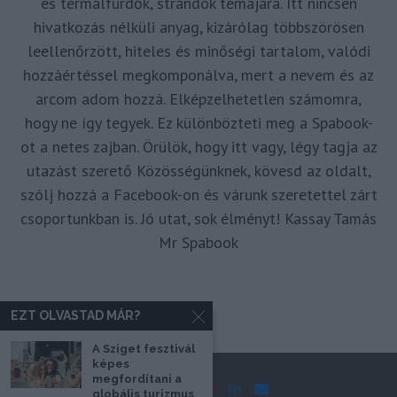
és termálfürdők, strandok témájára. Itt nincsen
hivatkozás nélküli anyag, kizárólag többszörösen
leellenőrzött, hiteles és minőségi tartalom, valódi
hozzáértéssel megkomponálva, mert a nevem és az
arcom adom hozzá. Elképzelhetetlen számomra,
hogy ne így tegyek. Ez különbözteti meg a Spabook-
ot a netes zajban. Örülök, hogy itt vagy, légy tagja az
utazást szerető Közösségünknek, kövesd az oldalt,
szólj hozzá a Facebook-on és várunk szeretettel zárt
csoportunkban is. Jó utat, sok élményt! Kassay Tamás
Mr Spabook
EZT OLVASTAD MÁR?
A Sziget fesztivál
képes
megfordítani a
globális turizmus