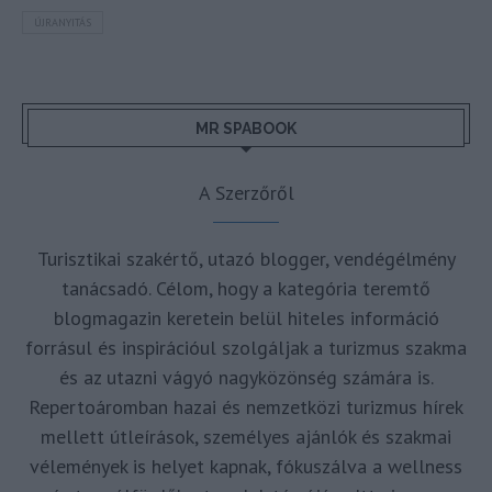
ÚJRANYITÁS
MR SPABOOK
A Szerzőről
Turisztikai szakértő, utazó blogger, vendégélmény
tanácsadó. Célom, hogy a kategória teremtő
blogmagazin keretein belül hiteles információ
forrásul és inspirációul szolgáljak a turizmus szakma
és az utazni vágyó nagyközönség számára is.
Repertoáromban hazai és nemzetközi turizmus hírek
mellett útleírások, személyes ajánlók és szakmai
vélemények is helyet kapnak, fókuszálva a wellness