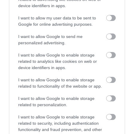
device identifiers in apps.
I want to allow my user data to be sent to
HÍREK
ÚJRANYITÁS
VÉDETTSÉGI IGAZOLVÁNY
Google for online advertising purposes.
I want to allow Google to send me
personalized advertising.
I want to allow Google to enable storage
related to analytics like cookies on web or
device identifiers in apps.
HETI BÖLCSESSÉG
I want to allow Google to enable storage
related to functionality of the website or app.
"Az ember, aki a tengert nézi, szerelemtől
sújtott gyerek." Jean-Michel Maulpoix
I want to allow Google to enable storage
related to personalization.
I want to allow Google to enable storage
KÖZÖSSÉGÜNK TÉGED IS VÁR!
related to security, including authentication
functionality and fraud prevention, and other