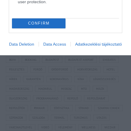
user protection.
CONFIRM
NÉZZ KÖRBE TÉMÁK SZERINT!
Data Deletion
Data Access
Adatkezeklési tájékoztató
AIRBNB
AJÁNLÓ
AUSZTRIA
BALATON
BELFÖLDI TURIZMUS
BGYH
BOOKING
BUDAPEST
BUDAPEST AIRPORT
EMIRATES
FEJLESZTÉS
FÜRDŐ
GYÓGYFÜRDŐ
HORVÁTORSZÁG
HOTEL
HÍREK
KARANTÉN
KORONAVÍRUS
KÍNA
LÉGIKÖZLEKEDÉS
MAGYARORSZÁG
MAGYARUL
MISKOLC
MTÜ
MÁLTA
OLASZORSZÁG
PROGRAMAJÁNLÓ
REPÜLŐ
REPÜLŐJÁRAT
REPÜLŐTÉR
RYANAIR
STATISZTIKA
STRAND
SZAKMAI CIKKEK
SZPONZOR
SZÁLLODA
TERMÁL
TURIZMUS
UTAZÁS
VAKCINAÚTLEVÉL
VIDEÓ
VÉLEMÉNY
WELLNESS
WIZZAIR