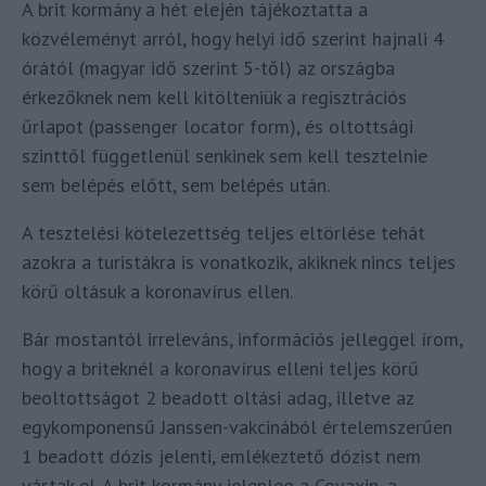
A brit kormány a hét elején tájékoztatta a
közvéleményt arról, hogy helyi idő szerint hajnali 4
órától (magyar idő szerint 5-től) az országba
érkezőknek nem kell kitölteniük a regisztrációs
űrlapot (passenger locator form), és oltottsági
szinttől függetlenül senkinek sem kell tesztelnie
sem belépés előtt, sem belépés után.
A tesztelési kötelezettség teljes eltörlése tehát
azokra a turistákra is vonatkozik, akiknek nincs teljes
körű oltásuk a koronavírus ellen.
Bár mostantól irreleváns, információs jelleggel írom,
hogy a briteknél a koronavírus elleni teljes körű
beoltottságot 2 beadott oltási adag, illetve az
egykomponensű Janssen-vakcinából értelemszerűen
1 beadott dózis jelenti, emlékeztető dózist nem
vártak el. A brit kormány jelenleg a Covaxin, a