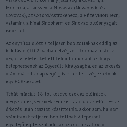
Moderna, a Janssen, a Novavax (Nuvaxovid és
Covovax), az Oxford/AstraZeneca, a Pfizer/BioNTech,
valamint a kínai Sinopharm és Sinovac oltóanyagait
ismeri el.
Az enyhítés előtt a teljesen beoltottaknak eddig az
indulás előtti 2 napban elvégzett koronavírusteszt
negatív leletét kellett felmutatniuk ahhoz, hogy
beléphessenek az Egyesült Királyságba, és az érkezés
utáni második nap végéig is el kellett végeztetniük
egy PCR-tesztet.
Tehát március 18-tól kezdve ezek az előírások
megszűntek, senkinek sem kell az indulás előtt és az
érkezés után tesztet készíttetnie, akkor sem, ha nem
számítanak teljesen beoltottnak. A lépéssel
egyidejűleg felszabadítják azokat a szállodai