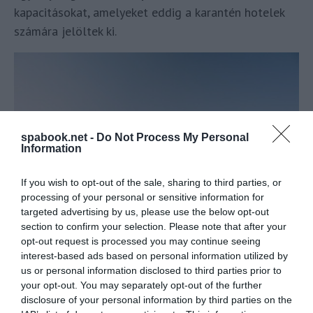
kapacitásokat, amelyeket eddig a karantén hotelek
számára jelöltek ki.
spabook.net -
Do Not Process My Personal
Information
If you wish to opt-out of the sale, sharing to third parties, or
processing of your personal or sensitive information for
targeted advertising by us, please use the below opt-out
section to confirm your selection. Please note that after your
opt-out request is processed you may continue seeing
A turizmus világának precíz híreivel vár az
Utazás
interest-based ads based on personal information utilized by
hírek
csoport.
us or personal information disclosed to third parties prior to
your opt-out. You may separately opt-out of the further
disclosure of your personal information by third parties on the
A brit kormány azzal indokolta a lépést, hogy az új