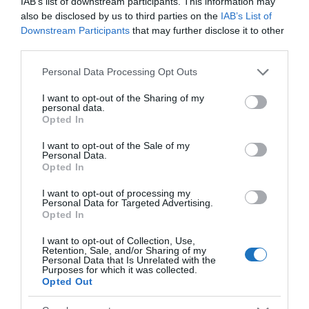
IAB’s list of downstream participants. This information may
stratégiájuk alaptétele az, hogy a továbbiakban az
also be disclosed by us to third parties on the
IAB’s List of
egyéni szabadságjogok korlátozása nélkül kell
Downstream Participants
that may further disclose it to other
együtt élni a koronavírussal. A döntést lehetővé
third parties.
tette a helyi oltási kampány sikere.
Please note that this website/app uses one or more Google
Personal Data Processing Opt Outs
services and may gather and store information including but
A brit egészségügyi minisztérium legfrissebb,
not limited to your visit or usage behaviour. You may click to
I want to opt-out of the Sharing of my
personal data.
csütörtök esti tájékoztatása szerint a brit lakosság
grant or deny consent to Google and its third-party tags to
Opted In
use your data for below specified purposes in below Google
85,6 százaléka kapott eddig két oltási dózist, és 67,1
consent section.
I want to opt-out of the Sale of my
százaléknak a harmadik, emlékeztető adagot is
Personal Data.
beadták.
Opted In
I want to opt-out of processing my
Ha nem szeretnél lemaradni a turizmus világának
Personal Data for Targeted Advertising.
Opted In
precíz híreiről, akkor Neked szól az
Utazás hírek
csoport.
I want to opt-out of Collection, Use,
Retention, Sale, and/or Sharing of my
Ha útleírások, szállás vélemények is érdekelnek,
Personal Data that Is Unrelated with the
Purposes for which it was collected.
akkor vár a
Wellness, Utazás, Élmények
csoport, sőt,
Opted Out
Hírlevelünkre
is feliratkozhatsz.