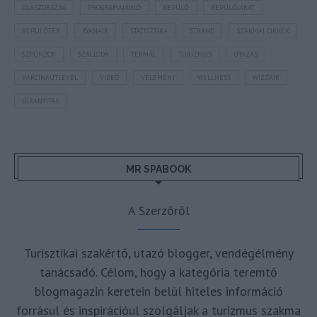
OLASZORSZÁG
PROGRAMAJÁNLÓ
REPÜLŐ
REPÜLŐJÁRAT
REPÜLŐTÉR
RYANAIR
STATISZTIKA
STRAND
SZAKMAI CIKKEK
SZPONZOR
SZÁLLODA
TERMÁL
TURIZMUS
UTAZÁS
VAKCINAÚTLEVÉL
VIDEÓ
VÉLEMÉNY
WELLNESS
WIZZAIR
ÚJRANYITÁS
MR SPABOOK
A Szerzőről
Turisztikai szakértő, utazó blogger, vendégélmény
tanácsadó. Célom, hogy a kategória teremtő
blogmagazin keretein belül hiteles információ
forrásul és inspirációul szolgáljak a turizmus szakma