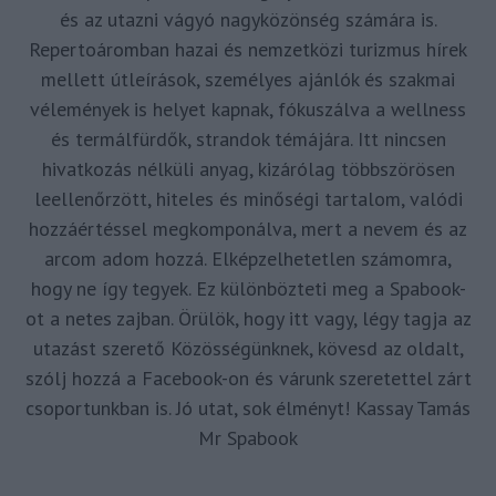
és az utazni vágyó nagyközönség számára is.
Repertoáromban hazai és nemzetközi turizmus hírek
mellett útleírások, személyes ajánlók és szakmai
vélemények is helyet kapnak, fókuszálva a wellness
és termálfürdők, strandok témájára. Itt nincsen
hivatkozás nélküli anyag, kizárólag többszörösen
leellenőrzött, hiteles és minőségi tartalom, valódi
hozzáértéssel megkomponálva, mert a nevem és az
arcom adom hozzá. Elképzelhetetlen számomra,
hogy ne így tegyek. Ez különbözteti meg a Spabook-
ot a netes zajban. Örülök, hogy itt vagy, légy tagja az
utazást szerető Közösségünknek, kövesd az oldalt,
szólj hozzá a Facebook-on és várunk szeretettel zárt
csoportunkban is. Jó utat, sok élményt! Kassay Tamás
Mr Spabook