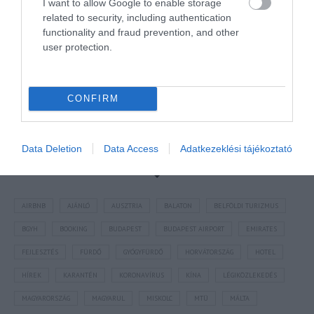
I want to allow Google to enable storage
related to security, including authentication
functionality and fraud prevention, and other
user protection.
KÖZÖSSÉGÜNK TÉGED IS VÁR!
CONFIRM
Data Deletion
Data Access
Adatkezeklési tájékoztató
NÉZZ KÖRBE TÉMÁK SZERINT!
AIRBNB
AJÁNLÓ
AUSZTRIA
BALATON
BELFÖLDI TURIZMUS
BGYH
BOOKING
BUDAPEST
BUDAPEST AIRPORT
EMIRATES
FEJLESZTÉS
FÜRDŐ
GYÓGYFÜRDŐ
HORVÁTORSZÁG
HOTEL
HÍREK
KARANTÉN
KORONAVÍRUS
KÍNA
LÉGIKÖZLEKEDÉS
MAGYARORSZÁG
MAGYARUL
MISKOLC
MTÜ
MÁLTA