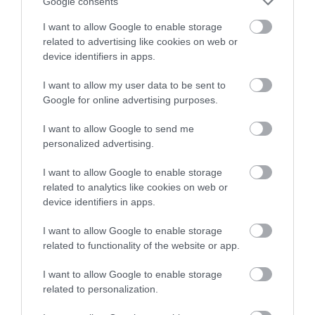
Google consents
Megosztás
I want to allow Google to enable storage
related to advertising like cookies on web or
Kérem nap végén az aznapi friss cikkeket!
device identifiers in apps.
I want to allow my user data to be sent to
Google for online advertising purposes.
ANGLIA
HÍREK
KORONAVÍRUS
NAGY-BRITANNIA
I want to allow Google to send me
VAKCINAÚTLEVÉL
personalized advertising.
I want to allow Google to enable storage
related to analytics like cookies on web or
device identifiers in apps.
I want to allow Google to enable storage
related to functionality of the website or app.
HETI BÖLCSESSÉG
I want to allow Google to enable storage
"Az ember, aki a tengert nézi, szerelemtől
related to personalization.
sújtott gyerek." Jean-Michel Maulpoix