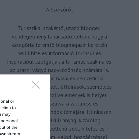
A Szerzőről
Turisztikai szakértő, utazó blogger,
vendégélmény tanácsadó. Célom, hogy a
kategória teremtő blogmagazin keretein
belül hiteles információ forrásul és
inspirációul szolgáljak a turizmus szakma és
az utazni vágyó nagyközönség számára is.
Repertoáromban hazai és nemzetközi
turizmus hírek mellett útleírások, személyes
ajánlók és szakmai vélemények is helyet
sonal or
kapnak, fókuszálva a wellness és
ection to
termálfürdők, strandok témájára. Itt nincsen
ou may
hivatkozás nélküli anyag, kizárólag
 personal
out of the
többszörösen leellenőrzött, hiteles és
 downstream
minőségi tartalom, valódi hozzáértéssel