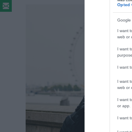
Opted 
Google 
I want t
web or d
I want t
purpose
I want 
I want t
web or d
I want t
or app.
I want t
I want t