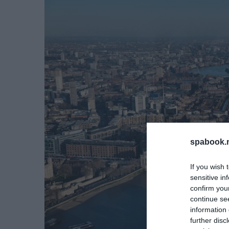
spabook.n
If you wish 
sensitive in
confirm you
continue se
information 
further disc