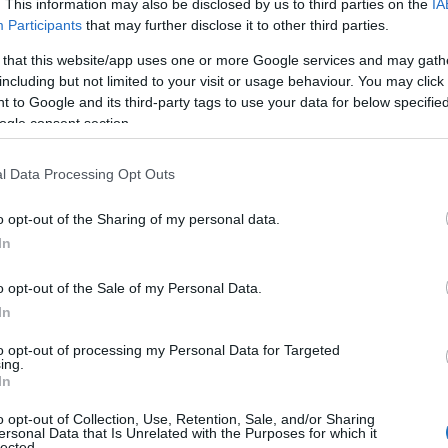
. This information may also be disclosed by us to third parties on the
IA
Participants
that may further disclose it to other third parties.
 that this website/app uses one or more Google services and may gath
including but not limited to your visit or usage behaviour. You may click 
TŐL TÖBBET KELL FIZETNI A BRIT
 to Google and its third-party tags to use your data for below specifi
ogle consent section.
I ENGEDÉLYÉRT
Polisor Bettina
l Data Processing Opt Outs
y-Britanniába utazók számára: a jelenleg 10 fontba
o opt-out of the Sharing of my personal data.
ára ugyanis
16 fontra emelkedik
– szúrta ki a
In
o opt-out of the Sale of my Personal Data.
VASS TOVÁBB
In
to opt-out of processing my Personal Data for Targeted
ing.
In
o opt-out of Collection, Use, Retention, Sale, and/or Sharing
ersonal Data that Is Unrelated with the Purposes for which it
lected.