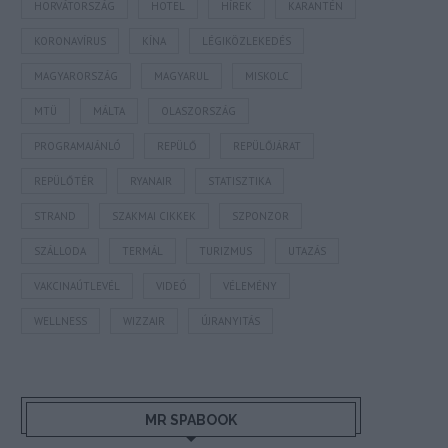
HORVÁTORSZÁG
HOTEL
HÍREK
KARANTÉN
KORONAVÍRUS
KÍNA
LÉGIKÖZLEKEDÉS
MAGYARORSZÁG
MAGYARUL
MISKOLC
MTÜ
MÁLTA
OLASZORSZÁG
PROGRAMAJÁNLÓ
REPÜLŐ
REPÜLŐJÁRAT
REPÜLŐTÉR
RYANAIR
STATISZTIKA
STRAND
SZAKMAI CIKKEK
SZPONZOR
SZÁLLODA
TERMÁL
TURIZMUS
UTAZÁS
VAKCINAÚTLEVÉL
VIDEÓ
VÉLEMÉNY
WELLNESS
WIZZAIR
ÚJRANYITÁS
MR SPABOOK