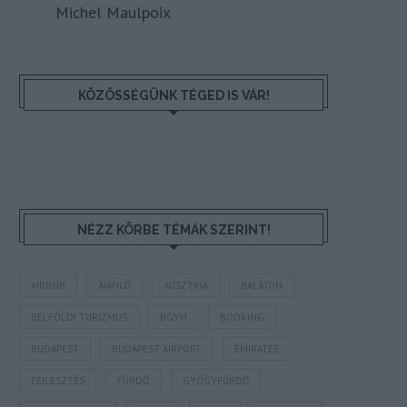
Michel Maulpoix
KÖZÖSSÉGÜNK TÉGED IS VÁR!
NÉZZ KÖRBE TÉMÁK SZERINT!
AIRBNB
AJÁNLÓ
AUSZTRIA
BALATON
BELFÖLDI TURIZMUS
BGYH
BOOKING
BUDAPEST
BUDAPEST AIRPORT
EMIRATES
FEJLESZTÉS
FÜRDŐ
GYÓGYFÜRDŐ