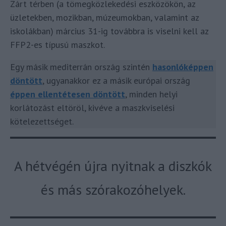
Zárt térben (a tömegközlekedési eszközökön, az
üzletekben, mozikban, múzeumokban, valamint az
iskolákban) március 31-ig továbbra is viselni kell az
FFP2-es típusú maszkot.
Egy másik mediterrán ország szintén
hasonlóképpen
döntött
, ugyanakkor ez a másik európai ország
éppen ellentétesen döntött
, minden helyi
korlátozást eltöröl, kivéve a maszkviselési
kötelezettséget.
A hétvégén újra nyitnak a diszkók
és más szórakozóhelyek.