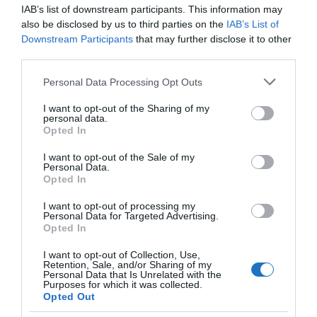
IAB’s list of downstream participants. This information may
országban folyamatosan csökken a napi esetszám,
also be disclosed by us to third parties on the
IAB’s List of
amely már napok óta százezer alatt van. Csökken a
Downstream Participants
that may further disclose it to other
third parties.
kórházban kezeltek száma is, egyedül az elhunytak
napi száma haladja meg továbbra is a 300 főt.
Please note that this website/app uses one or more Google
Personal Data Processing Opt Outs
services and may gather and store information including but
Az olasz gyógyszerügynökség (Aifa) bejelentése
not limited to your visit or usage behaviour. You may click to
I want to opt-out of the Sharing of my
personal data.
grant or deny consent to Google and its third-party tags to
szerint a Novavax amerikai biotechnológiai vállalat
Opted In
use your data for below specified purposes in below Google
által fejlesztett oltóanyagot február 24-től kezdik
consent section.
I want to opt-out of the Sale of my
el használni.
Personal Data.
Opted In
Az olaszországi beutazási szabályokról
ide kattintva
I want to opt-out of processing my
találhatók meg az aktuális információk.
Personal Data for Targeted Advertising.
Opted In
Ha nem szeretnél lemaradni a turizmus világának
I want to opt-out of Collection, Use,
precíz híreiről, akkor Neked szól az
Utazás hírek
Retention, Sale, and/or Sharing of my
Personal Data that Is Unrelated with the
csoport.
Purposes for which it was collected.
Opted Out
Ha útleírások, szállás vélemények is érdekelnek,