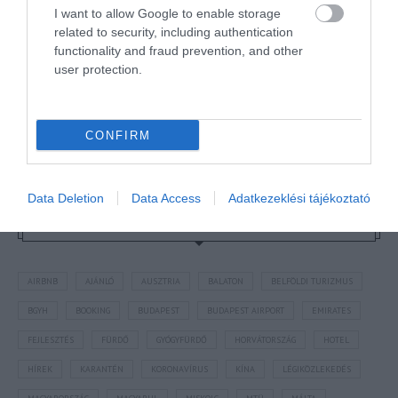
sújtott gyerek." Jean-Michel Maulpoix
I want to allow Google to enable storage
related to security, including authentication
functionality and fraud prevention, and other
user protection.
KÖZÖSSÉGÜNK TÉGED IS VÁR!
CONFIRM
Data Deletion
Data Access
Adatkezeklési tájékoztató
NÉZZ KÖRBE TÉMÁK SZERINT!
AIRBNB
AJÁNLÓ
AUSZTRIA
BALATON
BELFÖLDI TURIZMUS
BGYH
BOOKING
BUDAPEST
BUDAPEST AIRPORT
EMIRATES
FEJLESZTÉS
FÜRDŐ
GYÓGYFÜRDŐ
HORVÁTORSZÁG
HOTEL
HÍREK
KARANTÉN
KORONAVÍRUS
KÍNA
LÉGIKÖZLEKEDÉS