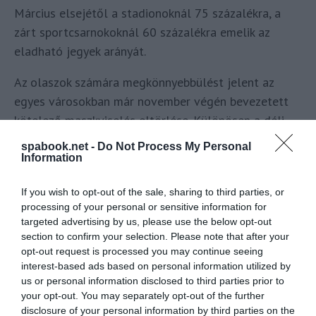
Március elsejétől a stadionoknál 75 százalékra, a
zárt sportcsarnokoknál 60 százalékra emelik az
eladható jegyek arányát.
Az olaszok számára megkönnyebbülést jelent az
egyes városokban már november végén bevezetett
kötelező maszkviselés eltörlése. Különösen a déli
tartományokban, ahol idő előtt megérkezett a
spabook.net -
Do Not Process My Personal
nyárias meleg.
Information
Az egészségügyi tárca rendelkezése szerint továbbra
If you wish to opt-out of the sale, sharing to third parties, or
is kötelezőnek számít, hogy az utcákon mindenki
processing of your personal or sensitive information for
targeted advertising by us, please use the below opt-out
magával hordja a maszkot a táskájában vagy a
section to confirm your selection. Please note that after your
zsebében, és szabadtéren is felvegye, ha sok ember
opt-out request is processed you may continue seeing
gyűlik össze. Kötelező marad a maszk a stadionokban
interest-based ads based on personal information utilized by
us or personal information disclosed to third parties prior to
is.
your opt-out. You may separately opt-out of the further
disclosure of your personal information by third parties on the
Az omikron vírusvariáns tetőzésén túljutott