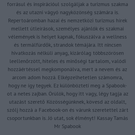
forrásul és inspirációul szolgáljak a turizmus szakma
és az utazni vágyó nagyközönség számára is.
Repertoáromban hazai és nemzetközi turizmus hírek
mellett útleírások, személyes ajánlók és szakmai
vélemények is helyet kapnak, fókuszálva a wellness
és termálfürdők, strandok témájára. Itt nincsen
hivatkozás nélküli anyag, kizárólag többszörösen
leellenőrzött, hiteles és minőségi tartalom, valódi
hozzáértéssel megkomponálva, mert a nevem és az
arcom adom hozzá. Elképzelhetetlen számomra,
hogy ne így tegyek. Ez különbözteti meg a Spabook-
ot a netes zajban. Örülök, hogy itt vagy, légy tagja az
utazást szerető Közösségünknek, kövesd az oldalt,
szólj hozzá a Facebook-on és várunk szeretettel zárt
csoportunkban is. Jó utat, sok élményt! Kassay Tamás
Mr Spabook