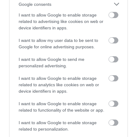
akkor vár a
Wellness, Utazás, Élmények
csoport, sőt,
Google consents
Hírlevelünkre
is feliratkozhatsz.
I want to allow Google to enable storage
related to advertising like cookies on web or
device identifiers in apps.
Megosztás
I want to allow my user data to be sent to
Kérem nap végén az aznapi friss cikkeket!
Google for online advertising purposes.
I want to allow Google to send me
personalized advertising.
HÍREK
KORONAVÍRUS
OLASZORSZÁG
I want to allow Google to enable storage
related to analytics like cookies on web or
device identifiers in apps.
I want to allow Google to enable storage
related to functionality of the website or app.
HETI BÖLCSESSÉG
I want to allow Google to enable storage
related to personalization.
"Az ember, aki a tengert nézi, szerelemtől