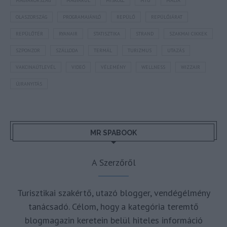
MAGYARORSZÁG
MAGYARUL
MISKOLC
MTÜ
MÁLTA
OLASZORSZÁG
PROGRAMAJÁNLÓ
REPÜLŐ
REPÜLŐJÁRAT
REPÜLŐTÉR
RYANAIR
STATISZTIKA
STRAND
SZAKMAI CIKKEK
SZPONZOR
SZÁLLODA
TERMÁL
TURIZMUS
UTAZÁS
VAKCINAÚTLEVÉL
VIDEÓ
VÉLEMÉNY
WELLNESS
WIZZAIR
ÚJRANYITÁS
MR SPABOOK
A Szerzőről
Turisztikai szakértő, utazó blogger, vendégélmény
tanácsadó. Célom, hogy a kategória teremtő
blogmagazin keretein belül hiteles információ