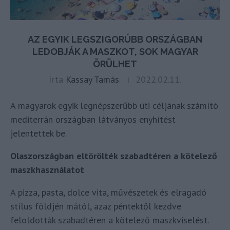
AZ EGYIK LEGSZIGORÚBB ORSZÁGBAN
LEDOBJÁK A MASZKOT, SOK MAGYAR
ÖRÜLHET
írta
Kassay Tamás
2022.02.11.
A magyarok egyik legnépszerűbb úti céljának számító
mediterrán országban látványos enyhítést
jelentettek be.
Olaszországban eltörölték szabadtéren a kötelező
maszkhasználatot
A pizza, pasta, dolce vita, művészetek és elragadó
stílus földjén mától, azaz péntektől kezdve
feloldották szabadtéren a kötelező maszkviselést.