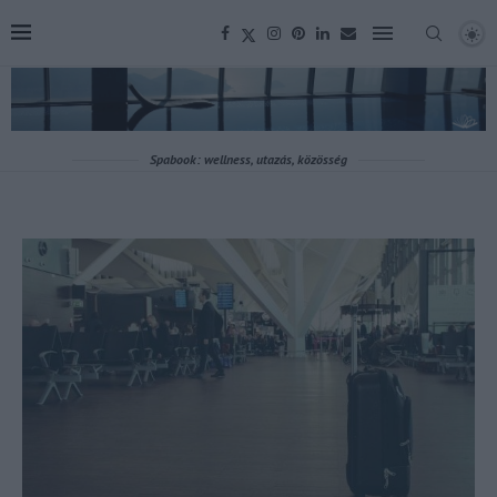
Spabook: wellness, utazás, közösség