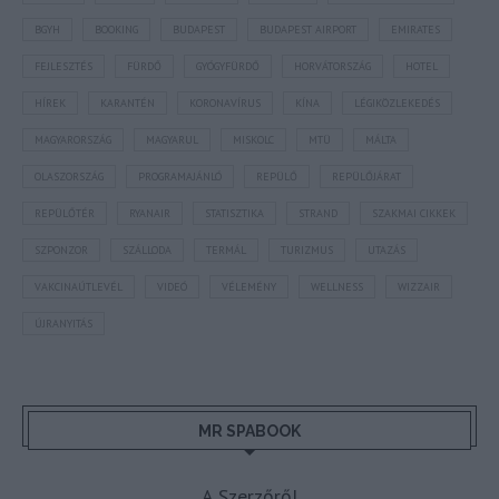
BGYH
BOOKING
BUDAPEST
BUDAPEST AIRPORT
EMIRATES
FEJLESZTÉS
FÜRDŐ
GYÓGYFÜRDŐ
HORVÁTORSZÁG
HOTEL
HÍREK
KARANTÉN
KORONAVÍRUS
KÍNA
LÉGIKÖZLEKEDÉS
MAGYARORSZÁG
MAGYARUL
MISKOLC
MTÜ
MÁLTA
OLASZORSZÁG
PROGRAMAJÁNLÓ
REPÜLŐ
REPÜLŐJÁRAT
REPÜLŐTÉR
RYANAIR
STATISZTIKA
STRAND
SZAKMAI CIKKEK
SZPONZOR
SZÁLLODA
TERMÁL
TURIZMUS
UTAZÁS
VAKCINAÚTLEVÉL
VIDEÓ
VÉLEMÉNY
WELLNESS
WIZZAIR
ÚJRANYITÁS
MR SPABOOK
A Szerzőről