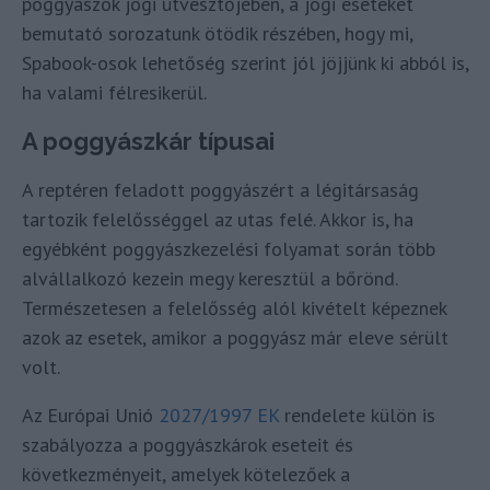
poggyászok jogi útvesztőjében, a jogi eseteket
bemutató sorozatunk ötödik részében, hogy mi,
Spabook-osok lehetőség szerint jól jöjjünk ki abból is,
ha valami félresikerül.
A poggyászkár típusai
A reptéren feladott poggyászért a légitársaság
tartozik felelősséggel az utas felé. Akkor is, ha
egyébként poggyászkezelési folyamat során több
alvállalkozó kezein megy keresztül a bőrönd.
Természetesen a felelősség alól kivételt képeznek
azok az esetek, amikor a poggyász már eleve sérült
volt.
Az Európai Unió
2027/1997 EK
rendelete külön is
szabályozza a poggyászkárok eseteit és
következményeit, amelyek kötelezőek a