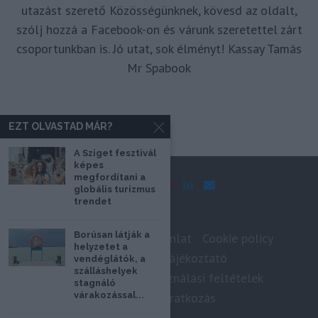
utazást szerető Közösségünknek, kövesd az oldalt,
szólj hozzá a Facebook-on és várunk szeretettel zárt
csoportunkban is. Jó utat, sok élményt! Kassay Tamás
Mr Spabook
EZT OLVASTAD MÁR?
A Sziget fesztivál
képes
megfordítani a
globális turizmus
trendet
Borúsan látják a
Impresszum
Médiaajánlat
Cookie policy
helyzetet a
Adatkezelési tájékoztató
vendéglátók, a
szálláshelyek
Szerzői jogok, felhasználási feltételek
stagnáló
várakozással...
Hírlevél feliratkozás