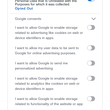
2-300 eurósok, de legfeljebb 1200 euró térítésre
Personal Data that Is Unrelated with the
Purposes for which it was collected.
kötelezi a rendelet a légifuvarozókat.
Opted Out
Fontos, ha az igényünk megalapozott, akkor nemcsak
Google consents
a légitársasággal szemben érvényesíthetjük azt,
I want to allow Google to enable storage
hanem erre kötött biztosítás terhére is. Az
related to advertising like cookies on web or
utasbiztosítási szerződésekben sok esetben
device identifiers in apps.
találhatóak meg a poggyászkárra vonatkozó
I want to allow my user data to be sent to
biztosítási események. Itt jelentősége van annak,
Google for online advertising purposes.
hogy a biztosító csak és kizárólag a szerződési
I want to allow Google to send me
feltételekben meghatározott esetekben és módon
personalized advertising.
térit.
Amennyiben olyan káresemény következik be,
amelyik kizárt a szerződésből, akkor a biztosító
I want to allow Google to enable storage
related to analytics like cookies on web or
sem fog helytállni
. Az is lényeges, hogy a biztosítók
device identifiers in apps.
tipikusan csak azt a kárt térítik meg, amelyeket nem
fizetett ki a légitársaság. Ezért van az, hogy a
I want to allow Google to enable storage
biztosítók előírják, hogy a kárbejelentés során
related to functionality of the website or app.