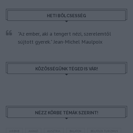
HETI BÖLCSESSÉG
"Az ember, aki a tengert nézi, szerelemtől
sújtott gyerek." Jean-Michel Maulpoix
KÖZÖSSÉGÜNK TÉGED IS VÁR!
NÉZZ KÖRBE TÉMÁK SZERINT!
AIRBNB
AJÁNLÓ
AUSZTRIA
BALATON
BELFÖLDI TURIZMUS