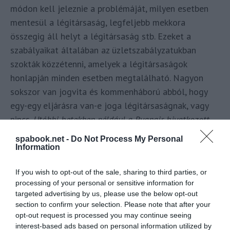
módon kell jeleznie a problémáját, milyen esetben
mentesül a légitársaság, legfeljebb mekkora
összegig áll helyt a légitársaság stb. Ezeket a
szabályaikat általában az üzletszabályzatukban
szokták közzétenni, amelyek a légitársaságok
honlapján minden esetben megtalálható. Nagyon
sokszor van jogvita és kommenháború abból, hogy
egy-egy eljárásra van-e joga légitársaságnak, vagy
nincs.
Utóbbi hetekben például a Ryanair hivatkozott
az ászf-re, hogy az alapján joga van átterhelni az
spabook.net -
Do Not Process My Personal
„extraprofit adót”
. Arról gyakran elfeledkezünk, hogy
Information
az ászf nem mindenható, ugyanis az abban
If you wish to opt-out of the sale, sharing to third parties, or
lefektetett szabályoknak összehangban kell lenniük
processing of your personal or sensitive information for
az uniós előírásokkal is. Az uniós előírás pedig az,
targeted advertising by us, please use the below opt-out
hogy:
section to confirm your selection. Please note that after your
opt-out request is processed you may continue seeing
A rendelet szerint a helytállás összege a
interest-based ads based on personal information utilized by