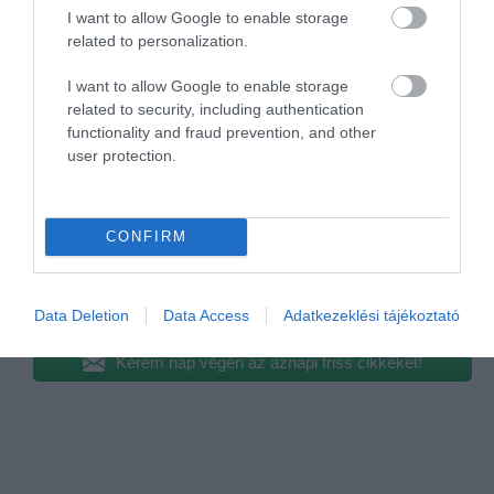
csatolni szükséges minden olyan iratot, amely a
I want to allow Google to enable storage
légitársasággal történő eljárás része volt.
related to personalization.
Tehát, egyrészt fontos áttanulmányozni a
I want to allow Google to enable storage
légitársaság szerződési feltételeit, valamint javasolt
related to security, including authentication
functionality and fraud prevention, and other
utasbiztosítást is kötni annak érdekében, hogy akár a
user protection.
poggyászkárunk is teljeskörűen megtérülhessen.
A cikk megjelenését és a jogi eseteket feldolgozó
CONFIRM
sorozatot a
D.A.S. Jogvédelmi Biztosító
támogatja.
Megosztás
Data Deletion
Data Access
Adatkezeklési tájékoztató
Kérem nap végén az aznapi friss cikkeket!