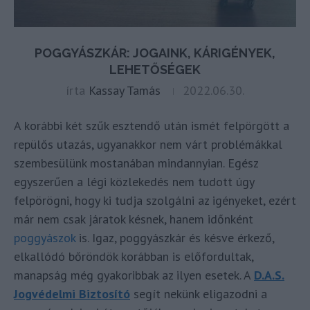
POGGYÁSZKÁR: JOGAINK, KÁRIGÉNYEK,
LEHETŐSÉGEK
írta
Kassay Tamás
2022.06.30.
A korábbi két szűk esztendő után ismét felpörgött a
repülős utazás, ugyanakkor nem várt problémákkal
szembesülünk mostanában mindannyian. Egész
egyszerűen a légi közlekedés nem tudott úgy
felpörögni, hogy ki tudja szolgálni az igényeket, ezért
már nem csak járatok késnek, hanem időnként
poggyászok
is. Igaz, poggyászkár és késve érkező,
elkallódó bőröndök korábban is előfordultak,
manapság még gyakoribbak az ilyen esetek. A
D.A.S.
Jogvédelmi Biztosító
segít nekünk eligazodni a