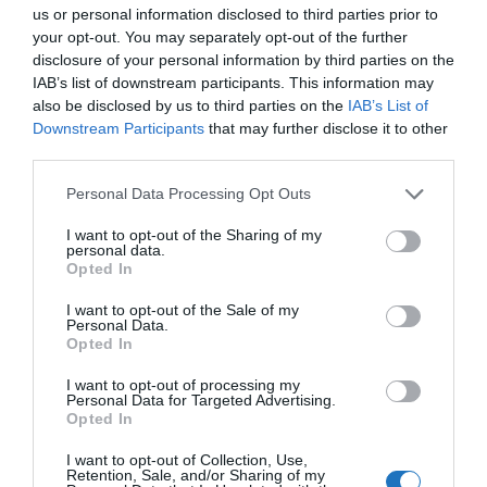
poggyász késésért és megsemmisülésért is
us or personal information disclosed to third parties prior to
legfeljebb 1000
SDR
lehet. Ez
your opt-out. You may separately opt-out of the further
disclosure of your personal information by third parties on the
hozzávetőlegesen 1200 EUR összeget jelent.
IAB’s list of downstream participants. This information may
Ugyanakkor, a légitársaság önként vállalhat ennél az
also be disclosed by us to third parties on the
IAB’s List of
Downstream Participants
that may further disclose it to other
összegnél magasabb helytállást poggyászkár miatt,
third parties.
de ennél kevesebbet nem. Látszólag ellentmond az
Please note that this website/app uses one or more Google
előző 2 mondat egymásnak, de megmagyarázom:
Personal Data Processing Opt Outs
services and may gather and store information including but
tehát, a rendelet azt maximalizálja, hogy mi az a
not limited to your visit or usage behaviour. You may click to
I want to opt-out of the Sharing of my
personal data.
legmagasabb bejelentett kárösszeg, ameddig a
grant or deny consent to Google and its third-party tags to
Opted In
use your data for below specified purposes in below Google
légitársaságok mindegyike minimum köteles
consent section.
I want to opt-out of the Sale of my
helytállni. De, lehetőségük van arra, hogy ha
Personal Data.
utasbarátok szeretnének lenni, vagy versenyelőnyt
Opted In
látnak benne, akkor helytállhatnak nagyobb
I want to opt-out of processing my
összeghatárig, de ez már önként. A megelőző
Personal Data for Targeted Advertising.
Opted In
mondatban szereplő „legfeljebb 1200 euró” pedig
azt jelenti, hogy vannak kisebb káresetek is, mondjuk
I want to opt-out of Collection, Use,
Retention, Sale, and/or Sharing of my