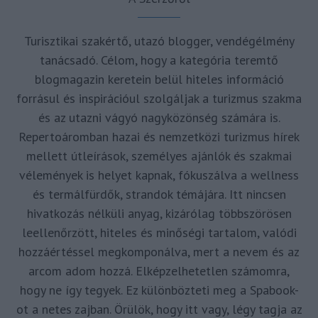
Turisztikai szakértő, utazó blogger, vendégélmény
tanácsadó. Célom, hogy a kategória teremtő
blogmagazin keretein belül hiteles információ
forrásul és inspirációul szolgáljak a turizmus szakma
és az utazni vágyó nagyközönség számára is.
Repertoáromban hazai és nemzetközi turizmus hírek
mellett útleírások, személyes ajánlók és szakmai
vélemények is helyet kapnak, fókuszálva a wellness
és termálfürdők, strandok témájára. Itt nincsen
hivatkozás nélküli anyag, kizárólag többszörösen
leellenőrzött, hiteles és minőségi tartalom, valódi
hozzáértéssel megkomponálva, mert a nevem és az
arcom adom hozzá. Elképzelhetetlen számomra,
hogy ne így tegyek. Ez különbözteti meg a Spabook-
ot a netes zajban. Örülök, hogy itt vagy, légy tagja az