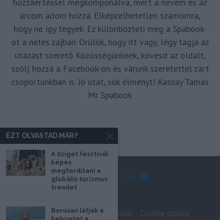
hozzáértéssel megkomponálva, mert a nevem és az
arcom adom hozzá. Elképzelhetetlen számomra,
hogy ne így tegyek. Ez különbözteti meg a Spabook-
ot a netes zajban. Örülök, hogy itt vagy, légy tagja az
utazást szerető Közösségünknek, kövesd az oldalt,
szólj hozzá a Facebook-on és várunk szeretettel zárt
csoportunkban is. Jó utat, sok élményt! Kassay Tamás
Mr Spabook
EZT OLVASTAD MÁR?
A Sziget fesztivál
képes
megfordítani a
globális turizmus
trendet
Borúsan látják a
Impresszum
Médiaajánlat
Cookie policy
helyzetet a