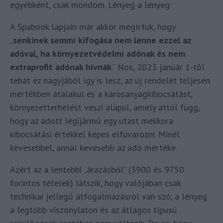
egyébként, csak mondom. Lényeg a lényeg:
A Spabook lapjain már akkor megírtuk, hogy
„
senkinek semmi kifogása nem lenne ezzel az
adóval, ha környezetvédelmi adónak és nem
extraprofit adónak hívnák
.” Nos, 2023 január 1-től
tehát ez nagyjából így is lesz, az új rendelet teljesen
mértékben átalakul és a károsanyagkibocsátást,
környezetterhelést veszi alapul, amely attól függ,
hogy az adott légijármű egy utast mekkora
kibocsátási értékkel képes elfuvarozni. Minél
kevesebbel, annál kevesebb az adó mértéke.
Azért az a lentebbi „árazásból” (3900 és 9750
forintos tételek) látszik, hogy valójában csak
technikai jellegű átfogalmazásról van szó, a lényeg
a legtöbb viszonylaton és az átlagos típusú