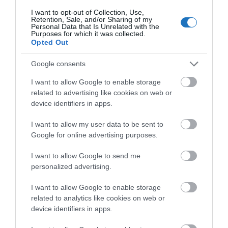
utasonként
I want to opt-out of Collection, Use,
10,50 kilogrammnál alacsonyabb egy ülésre jutó
Retention, Sale, and/or Sharing of my
Personal Data that Is Unrelated with the
kibocsátási értékkel rendelkező légi
Purposes for which it was collected.
Opted Out
jármű esetén
6800 forint
,
10,50 kilogramm vagy annál magasabb és 17,50
Google consents
kilogrammnál alacsonyabb egy ülésre
I want to allow Google to enable storage
jutó kibocsátási értékkel rendelkező légi jármű
related to advertising like cookies on web or
esetén
9750 forint
,
device identifiers in apps.
17,50 kilogramm vagy annál magasabb egy ülésre
I want to allow my user data to be sent to
jutó kibocsátási értékkel rendelkező
Google for online advertising purposes.
légi jármű esetén
12 700 forint
.
I want to allow Google to send me
A rendelet szerint a légi járművet üzemeltető
personalized advertising.
légitársaság mostantól a kötelezett arra, hogy a
I want to allow Google to enable storage
tárgyhót követő hónap 5. napjáig elkülöníthető és
related to analytics like cookies on web or
beazonosítható módon megküldje a földi
device identifiers in apps.
kiszolgálást végző gazdálkodó szervezetnek