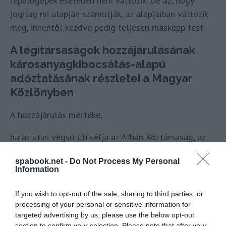
repülőgépek esetében nem változik. De az, hogy
jogilag mi alapján számolják, az alapjaiban változik
meg, innentől kezdve pedig teljesen másképp fest.
A légitársaságok hozzájárulásának
károsanyagkibocsátás-alapú
adóztatásának részletei a Magyar
Közlönyben
A hozzájárulás mértéke,
ha az utas végső úti célja az Albán Köztársaság, az
Andorrai Fejedelemség, Bosznia-Hercegovina,
spabook.net -
Do Not Process My Personal
az Észak-macedón Köztársaság, az Izlandi
Information
Köztársaság, a Koszovói Köztársaság, a
Liechtensteini Fejedelemség,
If you wish to opt-out of the sale, sharing to third parties, or
a Moldovai Köztársaság, a Monacói Hercegség,
processing of your personal or sensitive information for
targeted advertising by us, please use the below opt-out
Montenegró, Nagy-Britannia és Észak-Írország
section to confirm your selection. Please note that after your