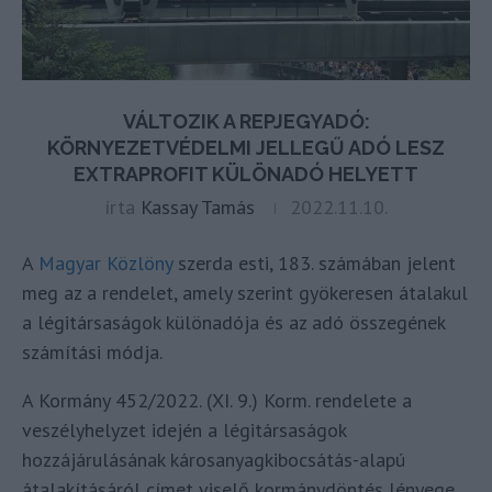
VÁLTOZIK A REPJEGYADÓ:
KÖRNYEZETVÉDELMI JELLEGŰ ADÓ LESZ
EXTRAPROFIT KÜLÖNADÓ HELYETT
írta
Kassay Tamás
2022.11.10.
A
Magyar Közlöny
szerda esti, 183. számában jelent
meg az a rendelet, amely szerint gyökeresen átalakul
a légitársaságok különadója és az adó összegének
számítási módja.
A Kormány 452/2022. (XI. 9.) Korm. rendelete a
veszélyhelyzet idején a légitársaságok
hozzájárulásának károsanyagkibocsátás-alapú
átalakításáról címet viselő kormánydöntés lényege,