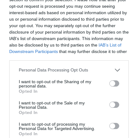
Egyesült Királysága,
opt-out request is processed you may continue seeing
a Norvég Királyság, San Marino Köztársaság, a Svájci
interest-based ads based on personal information utilized by
us or personal information disclosed to third parties prior to
Államszövetség, Szerbia Köztársaság, Ukrajna és az
your opt-out. You may separately opt-out of the further
Európai
disclosure of your personal information by third parties on the
Unió területén
található, akkor:
IAB’s list of downstream participants. This information may
10,50 kilogrammnál alacsonyabb egy ülésre jutó
also be disclosed by us to third parties on the
IAB’s List of
Downstream Participants
that may further disclose it to other
kibocsátási értékkel rendelkező légi
third parties.
jármű esetén utasonként
2700 forint
,
Please note that this website/app uses one or more Google
10,50 kilogramm vagy annál magasabb és 17,50
Personal Data Processing Opt Outs
services and may gather and store information including but
kilogrammnál alacsonyabb egy ülésre
not limited to your visit or usage behaviour. You may click to
I want to opt-out of the Sharing of my
personal data.
jutó kibocsátási értékkel rendelkező légi jármű
grant or deny consent to Google and its third-party tags to
Opted In
esetén utasonként
3900 forint,
use your data for below specified purposes in below Google
consent section.
17,50 kilogramm vagy annál magasabb egy ülésre
I want to opt-out of the Sale of my
Personal Data.
jutó kibocsátási értékkel rendelkező légi
Opted In
jármű esetén utasonként
5100 forint,
I want to opt-out of processing my
Personal Data for Targeted Advertising.
Egyéb országokba végső úti céllal repülő
Opted In