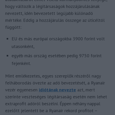
hogy változik a légitársaságok hozzájárulásának
nevezett, idén bevezetett legújabb különadó
mértéke. Eddig a hozzájárulás összege az úticéltól
függött:
EU és más európai országokba 3900 forint volt
utasonként,
egyéb más ország esetében pedig 9750 forint
fejenként.
Mint emlékezetes, egyes szereplők részéről nagy
felháborodás övezte az adó bevezetését, a Ryanair
vezér egyenesen
idiótának nevezte
azt, mert
szerinte veszteséges légitársaság esetén nem lehet
extraprofit adóról beszélni. Éppen néhány nappal
ezelőtt jelentett be a Ryanair rekord profitot –