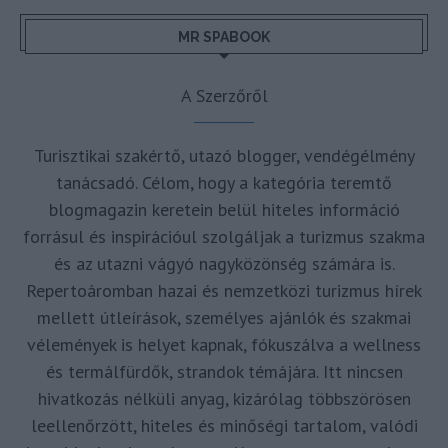
MR SPABOOK
A Szerzőről
Turisztikai szakértő, utazó blogger, vendégélmény
tanácsadó. Célom, hogy a kategória teremtő
blogmagazin keretein belül hiteles információ
forrásul és inspirációul szolgáljak a turizmus szakma
és az utazni vágyó nagyközönség számára is.
Repertoáromban hazai és nemzetközi turizmus hírek
mellett útleírások, személyes ajánlók és szakmai
vélemények is helyet kapnak, fókuszálva a wellness
és termálfürdők, strandok témájára. Itt nincsen
hivatkozás nélküli anyag, kizárólag többszörösen
leellenőrzött, hiteles és minőségi tartalom, valódi