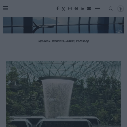
Spabook: wellness, utazás, közösség