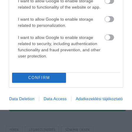
I want to allow Google to enable storage
az adott hónapban üzemeltetett valamennyi érintett
related to functionality of the website or app.
légi járműve vonatkozásában az ACI Airport Carbon
I want to allow Google to enable storage
and
related to personalization.
Emissions Reporting Tool szerinti szén-dioxid-
kibocsátási érték és a motorszám szorzatának egy
I want to allow Google to enable storage
ülésre jutó értékét.
related to security, including authentication
functionality and fraud prevention, and other
Amennyiben ennek az adatszolgáltatási
user protection.
kötelezettségének nem tesz eleget, akkor a
hozzájárulást az utas végső úti céljától függően al
legmagasabb mértékkel kell megállapítani.
CONFIRM
Megosztás
Data Deletion
Data Access
Adatkezeklési tájékoztató
Kérem nap végén az aznapi friss cikkeket!
HÍREK
LÉGIKÖZLEKEDÉS
SZAKMAI CIKKEK