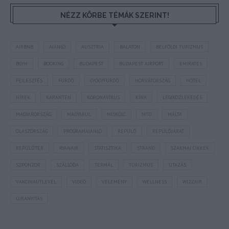
NÉZZ KÖRBE TÉMÁK SZERINT!
AIRBNB
AJÁNLÓ
AUSZTRIA
BALATON
BELFÖLDI TURIZMUS
BGYH
BOOKING
BUDAPEST
BUDAPEST AIRPORT
EMIRATES
FEJLESZTÉS
FÜRDŐ
GYÓGYFÜRDŐ
HORVÁTORSZÁG
HOTEL
HÍREK
KARANTÉN
KORONAVÍRUS
KÍNA
LÉGIKÖZLEKEDÉS
MAGYARORSZÁG
MAGYARUL
MISKOLC
MTÜ
MÁLTA
OLASZORSZÁG
PROGRAMAJÁNLÓ
REPÜLŐ
REPÜLŐJÁRAT
REPÜLŐTÉR
RYANAIR
STATISZTIKA
STRAND
SZAKMAI CIKKEK
SZPONZOR
SZÁLLODA
TERMÁL
TURIZMUS
UTAZÁS
VAKCINAÚTLEVÉL
VIDEÓ
VÉLEMÉNY
WELLNESS
WIZZAIR
ÚJRANYITÁS