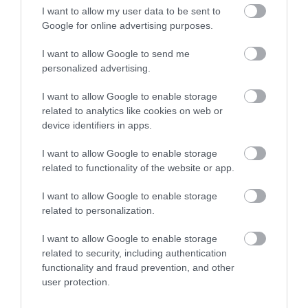
I want to allow my user data to be sent to
Google for online advertising purposes.
I want to allow Google to send me
personalized advertising.
I want to allow Google to enable storage
HETI BÖLCSESSÉG
related to analytics like cookies on web or
device identifiers in apps.
"Az ember, aki a tengert nézi, szerelemtől
I want to allow Google to enable storage
sújtott gyerek." Jean-Michel Maulpoix
related to functionality of the website or app.
I want to allow Google to enable storage
related to personalization.
KÖZÖSSÉGÜNK TÉGED IS VÁR!
I want to allow Google to enable storage
related to security, including authentication
functionality and fraud prevention, and other
user protection.