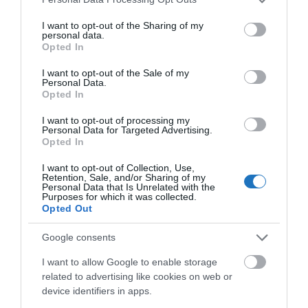
sok
utazós
témáról is.
services and may gather and store information including but
not limited to your visit or usage behaviour. You may click to
I want to opt-out of the Sharing of my
personal data.
grant or deny consent to Google and its third-party tags to
Fürdőbaráti üdvözlettel,
Opted In
use your data for below specified purposes in below Google
Mr Spabook
consent section.
I want to opt-out of the Sale of my
Personal Data.
Támogatásoddal
hozzájárulhatsz, hogy további
Opted In
hasznos és egyre minőségibb tartalmakat tehessek
I want to opt-out of processing my
közzé. Hálás köszönet érte, ha méltónak találod rá a
Personal Data for Targeted Advertising.
Opted In
Spabook-ot!
I want to opt-out of Collection, Use,
Retention, Sale, and/or Sharing of my
Personal Data that Is Unrelated with the
Megosztás
Purposes for which it was collected.
Opted Out
Kérem nap végén az aznapi friss cikkeket!
Google consents
I want to allow Google to enable storage
BUDAPEST
DUNA
FEJLESZTÉS
STRAND
related to advertising like cookies on web or
device identifiers in apps.
SZABADSTRAND