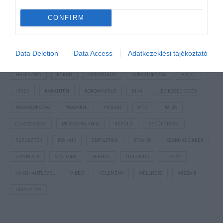
NÉZZ KÖRBE TÉMÁK SZERINT!
CONFIRM
AIRBNB
AJÁNLÓ
AUSZTRIA
BALATON
BELFÖLDI TURIZMUS
Data Deletion
Data Access
Adatkezeklési tájékoztató
BGYH
BOOKING
BUDAPEST
BUDAPEST AIRPORT
EMIRATES
FEJLESZTÉS
FÜRDŐ
GYÓGYFÜRDŐ
HORVÁTORSZÁG
HOTEL
HÍREK
KARANTÉN
KORONAVÍRUS
KÍNA
LÉGIKÖZLEKEDÉS
MAGYARORSZÁG
MAGYARUL
MISKOLC
MTÜ
MÁLTA
OLASZORSZÁG
PROGRAMAJÁNLÓ
REPÜLŐ
REPÜLŐJÁRAT
REPÜLŐTÉR
RYANAIR
STATISZTIKA
STRAND
SZAKMAI CIKKEK
SZPONZOR
SZÁLLODA
TERMÁL
TURIZMUS
UTAZÁS
VAKCINAÚTLEVÉL
VIDEÓ
VÉLEMÉNY
WELLNESS
WIZZAIR
ÚJRANYITÁS