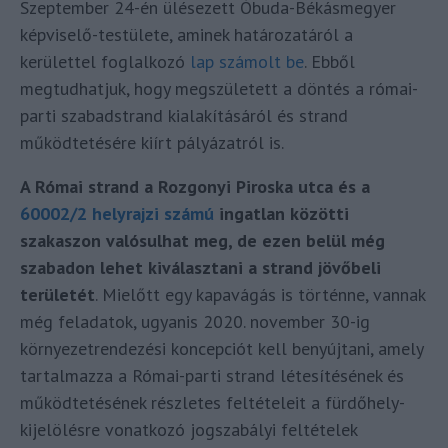
Szeptember 24-én ülésezett Óbuda-Békásmegyer
képviselő-testülete, aminek határozatáról a
kerülettel foglalkozó
lap számolt be
. Ebből
megtudhatjuk, hogy megszületett a döntés a római-
parti szabadstrand kialakításáról és strand
működtetésére kiírt pályázatról is.
A Római strand a Rozgonyi Piroska utca és a
60002/2 helyrajzi számú
ingatlan közötti
szakaszon valósulhat meg, de ezen belül még
szabadon lehet kiválasztani a strand jövőbeli
területét
. Mielőtt egy kapavágás is történne, vannak
még feladatok, ugyanis 2020. november 30-ig
környezetrendezési koncepciót kell benyújtani, amely
tartalmazza a Római-parti strand létesítésének és
működtetésének részletes feltételeit a fürdőhely-
kijelölésre vonatkozó jogszabályi feltételek