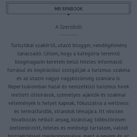
MR SPABOOK
A Szerzőről
Turisztikai szakértő, utazó blogger, vendégélmény
tanácsadó. Célom, hogy a kategória teremtő
blogmagazin keretein belül hiteles információ
forrásul és inspirációul szolgáljak a turizmus szakma
és az utazni vágyó nagyközönség számára is.
Repertoáromban hazai és nemzetközi turizmus hírek
mellett útleírások, személyes ajánlók és szakmai
vélemények is helyet kapnak, fókuszálva a wellness
és termálfürdők, strandok témájára. Itt nincsen
hivatkozás nélküli anyag, kizárólag többszörösen
leellenőrzött, hiteles és minőségi tartalom, valódi
hozzáértéssel megkomponálva, mert a nevem és az