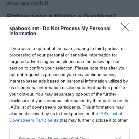
betartása mellett.
Biztonságos a fürdés a Dunában?
spabook.net -
Do Not Process My Personal
A dunai strandolás évtizedes hagyományokkal
Information
rendelkezik, ám évtizedek óta lényegében tiltott,
elsősorban a Duna vízminősége miatt. Budapest
If you wish to opt-out of the sale, sharing to third parties, or
térségében a folyó felsőbb szakaszán, Szentendre és
processing of your personal or sensitive information for
targeted advertising by us, please use the below opt-out
Tahitótfalu magasságában is belefolyik a szennyvíz a
section to confirm your selection. Please note that after your
Dunába. A biztonságos strandolás érdekében Óbuda-
opt-out request is processed you may continue seeing
Békásmegyer önkormányzata 2020-ban több
interest-based ads based on personal information utilized by
us or personal information disclosed to third parties prior to
alkalommal is vett vízmintát a Római-parton.
Az idei
your opt-out. You may separately opt-out of the further
mérések alapján minden mérési szempont szerint
disclosure of your personal information by third parties on the
fürdésre alkalmasnak találták a Duna vizét
.
IAB’s list of downstream participants. This information may
also be disclosed by us to third parties on the
IAB’s List of
Érdekelnek a fürdős, wellness és utazós témák?
Downstream Participants
that may further disclose it to other
third parties.
Csatlakozz
cs
oportunk
hoz
, ahol folyamatosan
értesülhetsz fürdős eseményekről és sok-
Please note that this website/app uses one or more Google
Personal Data Processing Opt Outs