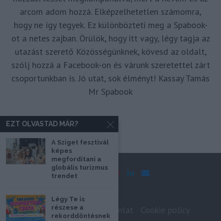
arcom adom hozzá. Elképzelhetetlen számomra,
hogy ne így tegyek. Ez különbözteti meg a Spabook-
ot a netes zajban. Örülök, hogy itt vagy, légy tagja az
utazást szerető Közösségünknek, kövesd az oldalt,
szólj hozzá a Facebook-on és várunk szeretettel zárt
csoportunkban is. Jó utat, sok élményt! Kassay Tamás
Mr Spabook
EZT OLVASTAD MÁR?
A Sziget fesztivál
képes
megfordítani a
globális turizmus
trendet
Légy Te is
részese a
Impresszum
Médiaajánlat
Cookie policy
rekorddöntésnek