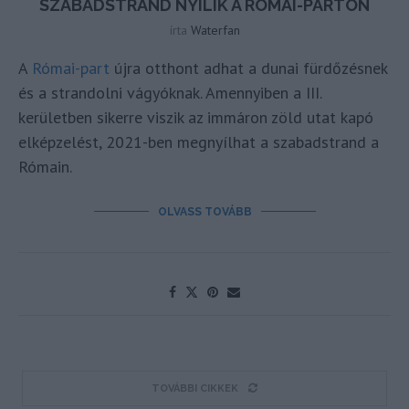
SZABADSTRAND NYÍLIK A RÓMAI-PARTON
írta
Waterfan
A
Római-part
újra otthont adhat a dunai fürdőzésnek
és a strandolni vágyóknak. Amennyiben a III.
kerületben sikerre viszik az immáron zöld utat kapó
elképzelést, 2021-ben megnyílhat a szabadstrand a
Rómain.
OLVASS TOVÁBB
TOVÁBBI CIKKEK