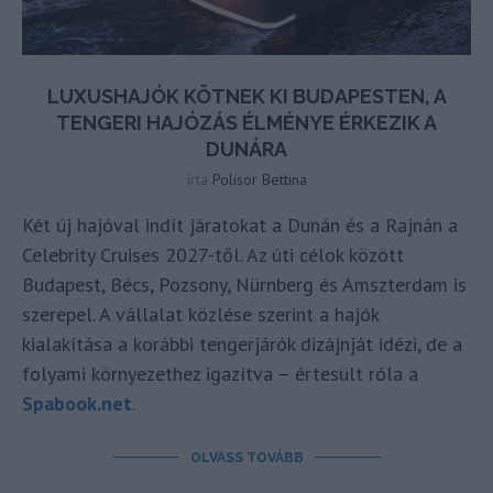
LUXUSHAJÓK KÖTNEK KI BUDAPESTEN, A
TENGERI HAJÓZÁS ÉLMÉNYE ÉRKEZIK A
DUNÁRA
írta
Polisor Bettina
Két új hajóval indít járatokat a Dunán és a Rajnán a
Celebrity Cruises 2027-től. Az úti célok között
Budapest, Bécs, Pozsony, Nürnberg és Amszterdam is
szerepel. A vállalat közlése szerint a hajók
kialakítása a korábbi tengerjárók dizájnját idézi, de a
folyami környezethez igazítva – értesült róla a
Spabook.net
.
OLVASS TOVÁBB