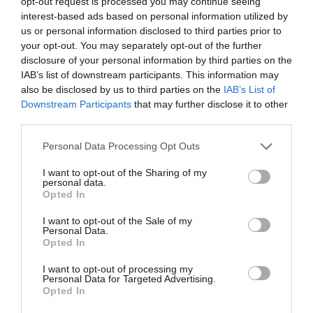
opt-out request is processed you may continue seeing
interest-based ads based on personal information utilized by
us or personal information disclosed to third parties prior to
your opt-out. You may separately opt-out of the further
disclosure of your personal information by third parties on the
IAB’s list of downstream participants. This information may
also be disclosed by us to third parties on the
IAB’s List of
Downstream Participants
that may further disclose it to other
third parties.
MAGYAR HAJÓK A MAGYAR TENGEREN: ÚTNAK
Please note that this website/app uses one or more Google
Personal Data Processing Opt Outs
INDULTAK AZ ÚJ JÁRMŰVEK A BALATON FELÉ
services and may gather and store information including but
írta
Polisor Bettina
not limited to your visit or usage behaviour. You may click to
I want to opt-out of the Sharing of my
personal data.
grant or deny consent to Google and its third-party tags to
Opted In
A Sió-csatorna hajózhatóvá válásának köszönhetően
use your data for below specified purposes in below Google
megkezdődött a
Balatoni Hajózási Zrt.
(Bahart) új
consent section.
I want to opt-out of the Sale of my
Personal Data.
hajóinak szállítása a Dunán. A Komáromból indult
Opted In
konvoj a tervek szerint hajnalban hajózik tovább
I want to opt-out of processing my
Budapestről a Sióra – áll a társaság MTI-hez szerdán
Personal Data for Targeted Advertising.
eljuttatott közleményében.
Opted In