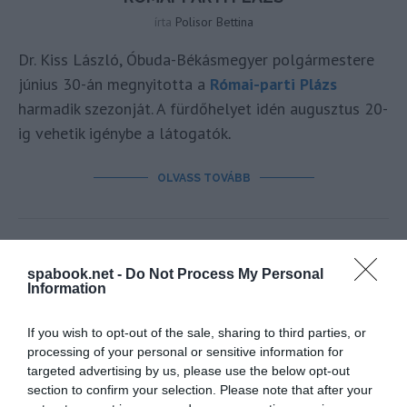
írta
Polisor Bettina
Dr. Kiss László, Óbuda-Békásmegyer polgármestere
június 30-án megnyitotta a
Római-parti Plázs
harmadik szezonját. A fürdőhelyet idén augusztus 20-
ig vehetik igénybe a látogatók
.
OLVASS TOVÁBB
spabook.net -
Do Not Process My Personal
Information
If you wish to opt-out of the sale, sharing to third parties, or
processing of your personal or sensitive information for
targeted advertising by us, please use the below opt-out
section to confirm your selection. Please note that after your