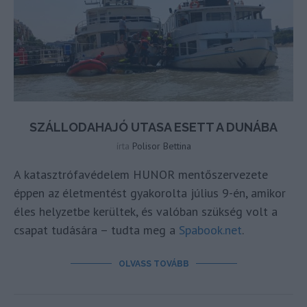
SZÁLLODAHAJÓ UTASA ESETT A DUNÁBA
írta
Polisor Bettina
A katasztrófavédelem HUNOR mentőszervezete
éppen az életmentést gyakorolta július 9-én, amikor
éles helyzetbe kerültek, és valóban szükség volt a
csapat tudására – tudta meg a
Spabook.net
.
OLVASS TOVÁBB