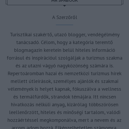
MR SPABOOK
A Szerzőről
Turisztikai szakértő, utazó blogger, vendégélmény
tanácsadó. Célom, hogy a kategória teremtő
blogmagazin keretein belül hiteles információ
forrásul és inspirációul szolgáljak a turizmus szakma
és az utazni vágyó nagyközönség számára is.
Repertoáromban hazai és nemzetközi turizmus hírek
mellett útleírások, személyes ajánlók és szakmai
vélemények is helyet kapnak, fókuszálva a wellness
és termálfürdők, strandok témájára. Itt nincsen
hivatkozás nélküli anyag, kizárólag többszörösen
leellenőrzött, hiteles és minőségi tartalom, valódi
hozzáértéssel megkomponálva, mert a nevem és az
arcom adom hozzá. Elképzelhetetlen számomra,