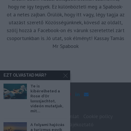
hogy ne így tegyek. Ez különbözteti meg a Spabook-
ot a netes zajban. Örülök, hogy itt vagy, légy tagja az
utazást szerető Közösségünknek, kövesd az oldalt,
szólj hozzá a Facebook-on és várunk szeretettel zárt
csoportunkban is. Jó utat, sok élményt! Kassay Tamás
Mr Spabook
EZT OLVASTAD MÁR?
Te is
kibérelheted a
Rose d’Or
luxusjachtot,
videón mutatjuk,
mit...
Impresszum
Médiaajánlat
Cookie policy
Adatkezelési tájékoztató
A folyami hajózás
a turizmus egyik