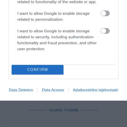
related to functionality of the website or app.
I want to allow Google to enable storage
related to personalization.
EZEN A 11 DUNAI STRANDON LEHET FÜRDENI,
I want to allow Google to enable storage
A DUNA MÁS SZAKASZÁN BÍRSÁG JÁRHAT
related to security, including authentication
ÉRTE
functionality and fraud prevention, and other
írta
Admin
user protection.
A Budapesti Rendőr-főkapitányság sajtónyilvános
eseményen mutatott be egy vízből mentést, valamint
CONFIRM
felhívta a fürdőzők, vízisportot űzők és hajózók
figyelmét
a folyó veszélyeire. A kijelölt dunai
strandok szabadon látogathatók, máshol viszont
Data Deletion
Data Access
Adatkezeklési tájékoztató
tilos fürdőzni.
OLVASS TOVÁBB