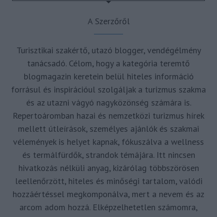
A Szerzőről
Turisztikai szakértő, utazó blogger, vendégélmény
tanácsadó. Célom, hogy a kategória teremtő
blogmagazin keretein belül hiteles információ
forrásul és inspirációul szolgáljak a turizmus szakma
és az utazni vágyó nagyközönség számára is.
Repertoáromban hazai és nemzetközi turizmus hírek
mellett útleírások, személyes ajánlók és szakmai
vélemények is helyet kapnak, fókuszálva a wellness
és termálfürdők, strandok témájára. Itt nincsen
hivatkozás nélküli anyag, kizárólag többszörösen
leellenőrzött, hiteles és minőségi tartalom, valódi
hozzáértéssel megkomponálva, mert a nevem és az
arcom adom hozzá. Elképzelhetetlen számomra,