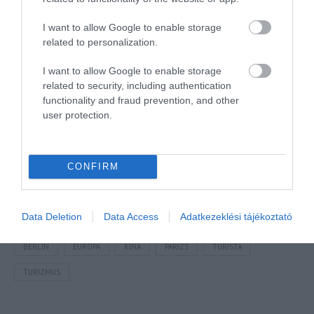
I want to allow Google to enable storage
related to personalization.
I want to allow Google to enable storage
related to security, including authentication
functionality and fraud prevention, and other
user protection.
Megosztás
CONFIRM
Kérem nap végén az aznapi friss cikkeket!
Data Deletion
Data Access
Adatkezeklési tájékoztató
BERLIN
EURÓPA
KÍNA
PÁRIZS
TURISTA
TURIZMUS