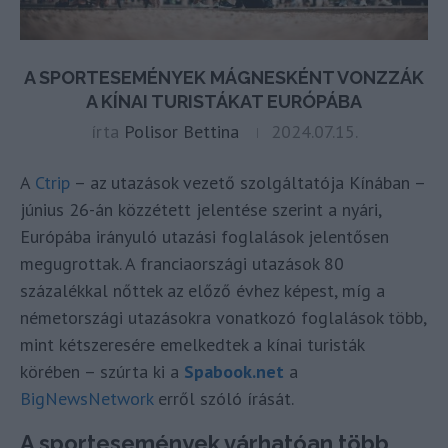
A SPORTESEMÉNYEK MÁGNESKÉNT VONZZÁK
A KÍNAI TURISTÁKAT EURÓPÁBA
írta
Polisor Bettina
2024.07.15.
A
Ctrip
– az utazások vezető szolgáltatója Kínában –
június 26-án közzétett jelentése szerint a nyári,
Európába irányuló utazási foglalások jelentősen
megugrottak. A franciaországi utazások 80
százalékkal nőttek az előző évhez képest, míg a
németországi utazásokra vonatkozó foglalások több,
mint kétszeresére emelkedtek a kínai turisták
körében – szúrta ki a
Spabook.net
a
BigNewsNetwork
erről szóló írását.
A sportesemények várhatóan több