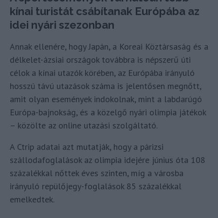
kínai turistát csábítanak Európába az
idei nyári szezonban
Annak ellenére, hogy Japán, a Koreai Köztársaság és a
délkelet-ázsiai országok továbbra is népszerű úti
célok a kínai utazók körében, az Európába irányuló
hosszú távú utazások száma is jelentősen megnőtt,
amit olyan események indokolnak, mint a labdarúgó
Európa-bajnokság, és a közelgő nyári olimpia játékok
– közölte az online utazási szolgáltató.
A Ctrip adatai azt mutatják, hogy a párizsi
szállodafoglalások az olimpia idejére június óta 108
százalékkal nőttek éves szinten, míg a városba
irányuló repülőjegy-foglalások 85 százalékkal
emelkedtek.