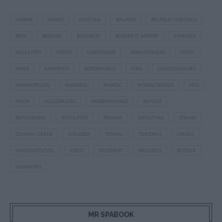
AIRBNB
AJÁNLÓ
AUSZTRIA
BALATON
BELFÖLDI TURIZMUS
BGYH
BOOKING
BUDAPEST
BUDAPEST AIRPORT
EMIRATES
FEJLESZTÉS
FÜRDŐ
GYÓGYFÜRDŐ
HORVÁTORSZÁG
HOTEL
HÍREK
KARANTÉN
KORONAVÍRUS
KÍNA
LÉGIKÖZLEKEDÉS
MAGYARORSZÁG
MAGYARUL
MISKOLC
MISKOLCTAPOLCA
MTÜ
MÁLTA
OLASZORSZÁG
PROGRAMAJÁNLÓ
REPÜLŐ
REPÜLŐJÁRAT
REPÜLŐTÉR
RYANAIR
STATISZTIKA
STRAND
SZAKMAI CIKKEK
SZÁLLODA
TERMÁL
TURIZMUS
UTAZÁS
VAKCINAÚTLEVÉL
VIDEÓ
VÉLEMÉNY
WELLNESS
WIZZAIR
ÚJRANYITÁS
MR SPABOOK