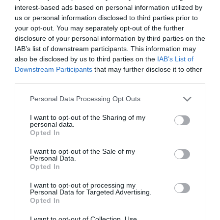
mértékben, ezt követi Berlin, London, Madrid és
interest-based ads based on personal information utilized by
Athén. A platformon számos
csoportos utazási
us or personal information disclosed to third parties prior to
your opt-out. You may separately opt-out of the further
csomag is elkelt, és különösen népszerűek az olyan
disclosure of your personal information by third parties on the
útvonalak, mint a Franciaország-Olaszország-Svájc
IAB’s list of downstream participants. This information may
és a Hollandia-Belgium-Luxemburg-Franciaország.
also be disclosed by us to third parties on the
IAB’s List of
Downstream Participants
that may further disclose it to other
„Az Euro 2024 és a párizsi olimpia nemcsak a
third parties.
Németországba és Franciaországba irányuló utazásokat
Please note that this website/app uses one or more Google
Personal Data Processing Opt Outs
lendítette fel, hanem más európai úti célok iránt is felkeltette
services and may gather and store information including but
az érdeklődést.”
not limited to your visit or usage behaviour. You may click to
I want to opt-out of the Sharing of my
personal data.
grant or deny consent to Google and its third-party tags to
Opted In
– mondta Cheng Chaogong, a Tongcheng Travel kutatója.
use your data for below specified purposes in below Google
consent section.
I want to opt-out of the Sale of my
Egy másik érdekesség, hogy a Tongcheng Travel
Personal Data.
Opted In
adatai szerint a 2024-es nyári szünetben a
nemzetközi járatok 33,8 százalékát a gyermekes
I want to opt-out of processing my
Personal Data for Targeted Advertising.
utazócsoportok teszik ki, míg az idősebb utasokból
Opted In
álló csoportok 22,5 százalékot – ez utóbbiak aránya
I want to opt-out of Collection, Use,