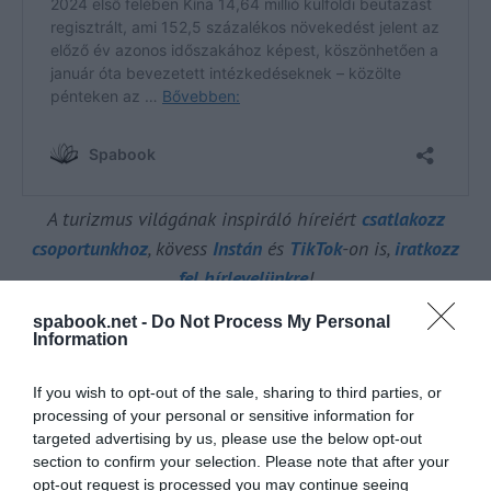
A turizmus világának inspiráló híreiért
csatlakozz
csoportunkhoz
, kövess
Instán
és
TikTok
-on is,
iratkozz
fel hírlevelünkre
!
spabook.net -
Do Not Process My Personal
A sportesemények más európai úti
Information
célokra is tömegével vonzzák a kínai
turistákat
If you wish to opt-out of the sale, sharing to third parties, or
processing of your personal or sensitive information for
A
Tongcheng Travel
szerint a kínai turisztikai
targeted advertising by us, please use the below opt-out
section to confirm your selection. Please note that after your
érdeklődés Párizs iránt nőtt a legnagyobb
opt-out request is processed you may continue seeing