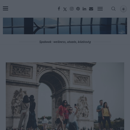
Spabook: wellness, utazás, közösség