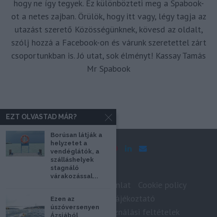
hogy ne így tegyek. Ez különbözteti meg a Spabook-
ot a netes zajban. Örülök, hogy itt vagy, légy tagja az
utazást szerető Közösségünknek, kövesd az oldalt,
szólj hozzá a Facebook-on és várunk szeretettel zárt
csoportunkban is. Jó utat, sok élményt! Kassay Tamás
Mr Spabook
EZT OLVASTAD MÁR?
Borúsan látják a
helyzetet a
vendéglátók, a
szálláshelyek
stagnáló
várakozással...
Impresszum
Médiaajánlat
Cookie policy
Adatkezelési tájékoztató
Ezen az
úszóversenyen
Szerzői jogok, felhasználási feltételek
Ázsiából