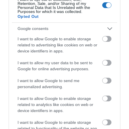
négy százalékponttal nőtt az előző évhez képest.
Retention, Sale, and/or Sharing of my
Personal Data that Is Unrelated with the
Ezekre az adatokra hivatkozva Cheng azt jósolja,
Purposes for which it was collected.
hogy idén nyáron jelentősen megugrik az idősekkel
Opted Out
külföldre utazó kínai családok száma.
Google consents
I want to allow Google to enable storage
related to advertising like cookies on web or
device identifiers in apps.
I want to allow my user data to be sent to
Google for online advertising purposes.
I want to allow Google to send me
personalized advertising.
I want to allow Google to enable storage
related to analytics like cookies on web or
device identifiers in apps.
I want to allow Google to enable storage
related to functionality of the website or app.