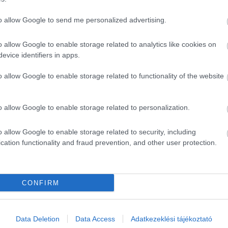
y kicsit gyötrelmesebb azért, hogy később szuper legyen,
n pár hét/hónap múlva kezdjük elölről az egészet.
to allow Google to send me personalized advertising.
4 millió oltás után lehetséges, az alábbi
o allow Google to enable storage related to analytics like cookies on
evice identifiers in apps.
o allow Google to enable storage related to functionality of the website
ponta 50000 körül alakul, úgy a 3,5 milliós határ
z, hogy a 4 milliós határt elérjük. Jelen állás szerint
megtörténni
.
o allow Google to enable storage related to personalization.
tunk, lesznek olyan létesítmények, ahová kell
o allow Google to enable storage related to security, including
ául az éttermekbe nem fog kelleni.
Gulyás Gergely a
cation functionality and fraud prevention, and other user protection.
beoltottnál a védettségi igazolvánnyal lehetséges lesz-e
t április 9-én Orbán Viktor jelezte, azt felelte, hogy
következő napokban.
CONFIRM
Data Deletion
Data Access
Adatkezeklési tájékoztató