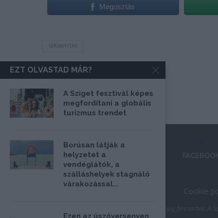
Megosztás
ÚJRANYITÁS
EZT OLVASTAD MÁR?
A Sziget fesztivál képes
megfordítani a globális
turizmus trendet
Borúsan látják a
helyzetet a
FACEBOO
vendéglátók, a
szálláshelyek stagnáló
várakozással...
Impresszum
Médiaajánlat
Cookie po
@2020 - Minden jog fenntartva. A Sp
Ezen az úszóversenyen