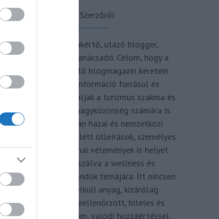
A Szerzőről
Turisztikai szakértő, utazó blogger,
vendégélmény tanácsadó. Célom, hogy a
kategória teremtő blogmagazin keretein
belül hiteles információ forrásul és
inspirációul szolgáljak a turizmus szakma és
az utazni vágyó nagyközönség számára is.
Repertoáromban hazai és nemzetközi
turizmus hírek mellett útleírások, személyes
ajánlók és szakmai vélemények is helyet
kapnak, fókuszálva a wellness és
termálfürdők, strandok témájára. Itt nincsen
hivatkozás nélküli anyag, kizárólag
többszörösen leellenőrzött, hiteles és
minőségi tartalom, valódi hozzáértéssel