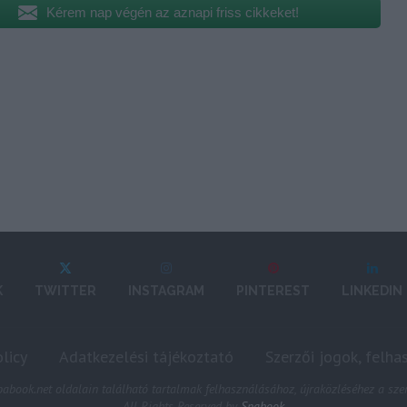
Kérem nap végén az aznapi friss cikkeket!
K
TWITTER
INSTAGRAM
PINTEREST
LINKEDIN
licy
Adatkezelési tájékoztató
Szerzői jogok, felha
abook.net oldalain található tartalmak felhasználásához, újraközléséhez a szer
All Rights Reserved by
Spabook