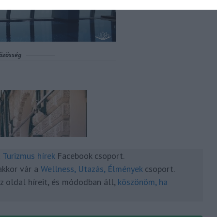
a
Turizmus hírek
Facebook csoport.
akkor vár a
Wellness, Utazás, Élmények
csoport.
 oldal híreit, és módodban áll,
köszönöm, ha