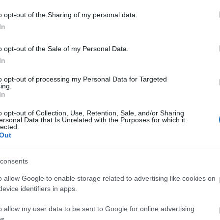
ő napon, tehát mai tudásunk szerint
o opt-out of the Sharing of my personal data.
In
ton a teraszok megnyithatnak. […]
o opt-out of the Sale of my Personal Data.
In
to opt-out of processing my Personal Data for Targeted
e, ahogyan az üzletek is és 11 órára
ing.
In
ási tilalom kezdete.
„
o opt-out of Collection, Use, Retention, Sale, and/or Sharing
ersonal Data that Is Unrelated with the Purposes for which it
lected.
E BE GULYÁS GERGELY.
Out
consents
loggerével, aki a hír nyomán ezt a kommentet fűzte a
o allow Google to enable storage related to advertising like cookies on
 most nagyon fontos. Magunkért és másokért. Ha
evice identifiers in apps.
 nem telt el megfelelő idő a vakcina beadása óta, vagy túl
o allow my user data to be sent to Google for online advertising
csit a fröccsözéssel. Mindannyian várjuk már az önfeledt
s.