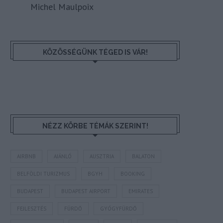
Michel Maulpoix
KÖZÖSSÉGÜNK TÉGED IS VÁR!
NÉZZ KÖRBE TÉMÁK SZERINT!
AIRBNB
AJÁNLÓ
AUSZTRIA
BALATON
BELFÖLDI TURIZMUS
BGYH
BOOKING
BUDAPEST
BUDAPEST AIRPORT
EMIRATES
FEJLESZTÉS
FÜRDŐ
GYÓGYFÜRDŐ