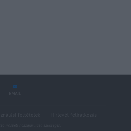
EMAIL
sználási feltételek
Hírlevél feliratkozás
ző írásbeli hozzájárulása szükséges.