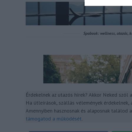
Érdekelnek az utazós hírek? Akkor Neked szól 
Ha útleírások, szállás vélemények érdekelnek, 
Amennyiben hasznosnak és alaposnak találod az
támogatod a működését
.