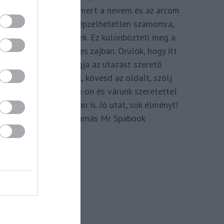
megkomponálva, mert a nevem és az arcom
adom hozzá. Elképzelhetetlen számomra,
hogy ne így tegyek. Ez különbözteti meg a
Spabook-ot a netes zajban. Örülök, hogy itt
vagy, légy tagja az utazást szerető
Közösségünknek, kövesd az oldalt, szólj
hozzá a Facebook-on és várunk szeretettel
zárt csoportunkban is. Jó utat, sok élményt!
Kassay Tamás Mr Spabook