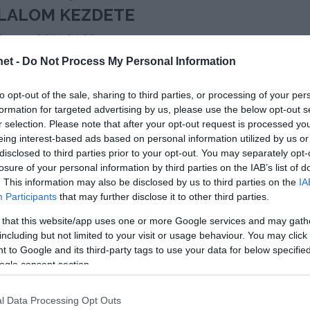
TILALOM KEZDETE
fan
2021.04.22.
et -
Do Not Process My Personal Information
entés a mai Kormányinfón. Ahogyan azt 2 napja
, de ezzel a hétvége olyan hangulatban telhet,
to opt-out of the sale, sharing to third parties, or processing of your per
a.
formation for targeted advertising by us, please use the below opt-out s
r selection. Please note that after your opt-out request is processed y
 kezdődik a kijárási tilalom
eing interest-based ads based on personal information utilized by us or
disclosed to third parties prior to your opt-out. You may separately opt-
losure of your personal information by third parties on the IAB’s list of
újraindítás egyes lépéseit az oltottság szintjének
. This information may also be disclosed by us to third parties on the
IA
jraindítását
is. A következő lazítás a 3,5 millió
Participants
that may further disclose it to other third parties.
 that this website/app uses one or more Google services and may gath
including but not limited to your visit or usage behaviour. You may click 
gal mondhatjuk, hogy ezt a hétvégén,
 to Google and its third-party tags to use your data for below specifi
ogle consent section.
 napon el fogjuk érni. Ebből az
l Data Processing Opt Outs
niszter úr fogja ezt határozattal