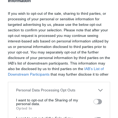
Information
túrázást. Itt a hegyi törzsek színes falvaiban
nyerhetünk bepillantást a helyi életvitelbe, hiszen
If you wish to opt-out of the sale, sharing to third parties, or
ezek még őrzik a tradicionális gazdálkodás és
processing of your personal or sensitive information for
kézművesség hagyományait.
targeted advertising by us, please use the below opt-out
section to confirm your selection. Please note that after your
Dél-Thaiföld mészkőhegyei és tengeri tájai
opt-out request is processed you may continue seeing
interest-based ads based on personal information utilized by
világhírűek. Innen indulnak a hajótúrák a világhírű Phi
us or personal information disclosed to third parties prior to
Phi-szigetekhez. A kevésbé zsúfolt Hong-szigetek a
your opt-out. You may separately opt-out of the further
búvárkodás és sznorkelezés kiváló helyszínei, így
disclosure of your personal information by third parties on the
IAB’s list of downstream participants. This information may
Thaiföld utazás során a természet közelségének
also be disclosed by us to third parties on the
IAB’s List of
rajongóit is tökéletesen kiszolgálja.
Downstream Participants
that may further disclose it to other
third parties.
Thaiföld legszebb tengerpartjai
Please note that this website/app uses one or more Google
Personal Data Processing Opt Outs
Thaiföld több ezer kilométernyi tengerpartjával és
services and may gather and store information including but
not limited to your visit or usage behaviour. You may click to
I want to opt-out of the Sharing of my
szigeteivel igazi trópusi paradicsom, ahol mindenki
personal data.
grant or deny consent to Google and its third-party tags to
Opted In
megtalálhatja álmai strandját. A legnépszerűbb
use your data for below specified purposes in below Google
területek közé tartozik Phuket, Krabi és a környező
consent section.