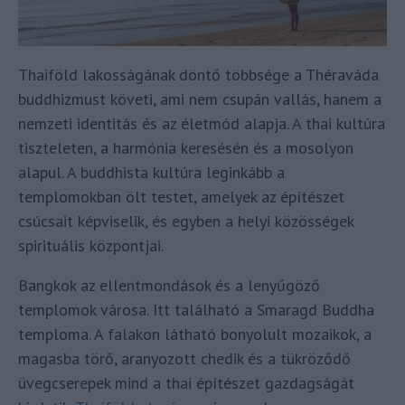
Thaiföld lakosságának döntő többsége a Théraváda
buddhizmust követi, ami nem csupán vallás, hanem a
nemzeti identitás és az életmód alapja. A thai kultúra
tiszteleten, a harmónia keresésén és a mosolyon
alapul. A buddhista kultúra leginkább a
templomokban ölt testet, amelyek az építészet
csúcsait képviselik, és egyben a helyi közösségek
spirituális központjai.
Bangkok az ellentmondások és a lenyűgöző
templomok városa. Itt található a Smaragd Buddha
temploma. A falakon látható bonyolult mozaikok, a
magasba törő, aranyozott chedik és a tükröződő
üvegcserepek mind a thai építészet gazdagságát