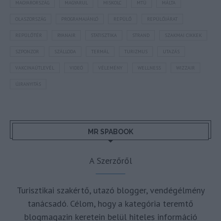
MAGYARORSZÁG
MAGYARUL
MISKOLC
MTÜ
MÁLTA
OLASZORSZÁG
PROGRAMAJÁNLÓ
REPÜLŐ
REPÜLŐJÁRAT
REPÜLŐTÉR
RYANAIR
STATISZTIKA
STRAND
SZAKMAI CIKKEK
SZPONZOR
SZÁLLODA
TERMÁL
TURIZMUS
UTAZÁS
VAKCINAÚTLEVÉL
VIDEÓ
VÉLEMÉNY
WELLNESS
WIZZAIR
ÚJRANYITÁS
MR SPABOOK
A Szerzőről
Turisztikai szakértő, utazó blogger, vendégélmény
tanácsadó. Célom, hogy a kategória teremtő
blogmagazin keretein belül hiteles információ