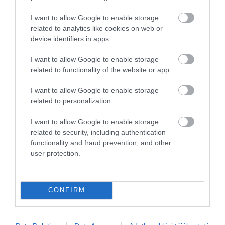
Koh Lipe kristálytiszta vizű partjait vagy a Tarutao
I want to allow Google to enable storage
Nemzeti Park kisebb szigeteit.
related to analytics like cookies on web or
device identifiers in apps.
Megosztás
I want to allow Google to enable storage
related to functionality of the website or app.
Kérem nap végén az aznapi friss cikkeket!
I want to allow Google to enable storage
related to personalization.
KÜLSŐ CIKK
I want to allow Google to enable storage
related to security, including authentication
functionality and fraud prevention, and other
user protection.
CONFIRM
HETI BÖLCSESSÉG
"Az ember, aki a tengert nézi, szerelemtől