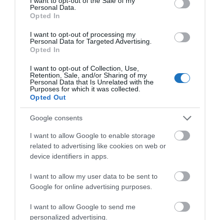
I want to opt-out of the Sale of my
Personal Data.
szigetek, valamint a Thai-öbölben fekvő Koh Samui
Opted In
és társai.
I want to opt-out of processing my
Personal Data for Targeted Advertising.
A Krabi tartományban található Railay Beach a
Opted In
drámai, tengerből kiemelkedő mészkőszikláival és
I want to opt-out of Collection, Use,
csak hajóval való megközelíthetőségével
Retention, Sale, and/or Sharing of my
Personal Data that Is Unrelated with the
elszigetelt, nyugodt hangulatot és lélegzetelállító
Purposes for which it was collected.
látványt nyújt. Hasonlóan festői a Phi Phi-szigeteken
Opted Out
lévő, a „Part” című film által világhírűvé vált Maya
Google consents
Bay, amelynek látogatását az élővilág védelmében
I want to allow Google to enable storage
korlátozták.
related to advertising like cookies on web or
device identifiers in apps.
Phuket városában a vibráló és népszerű Patong
Beach mellett megtalálható a családbarát Kata
I want to allow my user data to be sent to
Beach, vagy a csendesebb, tiszta vizű Nai Harn Beach
Google for online advertising purposes.
is. Akik a tömegtől távolabbi, érintetlenebb helyet
I want to allow Google to send me
keresnek, azoknak érdemes felkeresniük a délen lévő
personalized advertising.