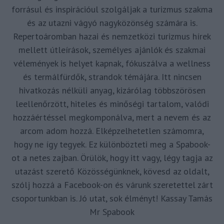
forrásul és inspirációul szolgáljak a turizmus szakma
és az utazni vágyó nagyközönség számára is.
Repertoáromban hazai és nemzetközi turizmus hírek
mellett útleírások, személyes ajánlók és szakmai
vélemények is helyet kapnak, fókuszálva a wellness
és termálfürdők, strandok témájára. Itt nincsen
hivatkozás nélküli anyag, kizárólag többszörösen
leellenőrzött, hiteles és minőségi tartalom, valódi
hozzáértéssel megkomponálva, mert a nevem és az
arcom adom hozzá. Elképzelhetetlen számomra,
hogy ne így tegyek. Ez különbözteti meg a Spabook-
ot a netes zajban. Örülök, hogy itt vagy, légy tagja az
utazást szerető Közösségünknek, kövesd az oldalt,
szólj hozzá a Facebook-on és várunk szeretettel zárt
csoportunkban is. Jó utat, sok élményt! Kassay Tamás
Mr Spabook