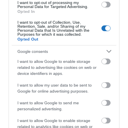
I want to opt-out of processing my
Personal Data for Targeted Advertising.
Opted In
I want to opt-out of Collection, Use,
Retention, Sale, and/or Sharing of my
Personal Data that Is Unrelated with the
Purposes for which it was collected.
TOVÁBBI CIKKEK
Opted Out
Google consents
I want to allow Google to enable storage
related to advertising like cookies on web or
device identifiers in apps.
HETI BÖLCSESSÉG
I want to allow my user data to be sent to
"Az ember, aki a tengert nézi, szerelemtől
Google for online advertising purposes.
sújtott gyerek." Jean-Michel Maulpoix
I want to allow Google to send me
personalized advertising.
I want to allow Google to enable storage
KÖZÖSSÉGÜNK TÉGED IS VÁR!
related to analytics like cookies on web or