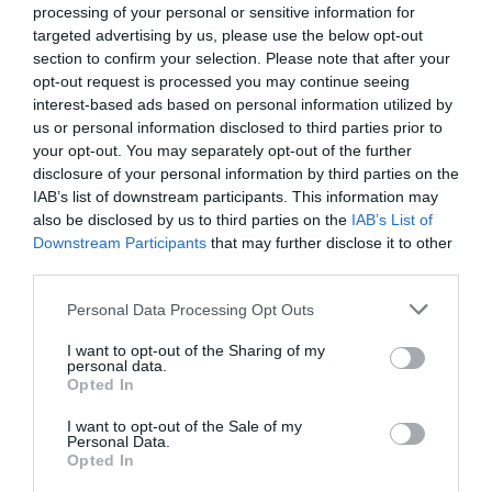
processing of your personal or sensitive information for
targeted advertising by us, please use the below opt-out
section to confirm your selection. Please note that after your
opt-out request is processed you may continue seeing
interest-based ads based on personal information utilized by
EZEKET VIDD MAGADDAL EGY ŐSZI CSALÁDI
us or personal information disclosed to third parties prior to
WELLNESS HÉTVÉGÉRE
your opt-out. You may separately opt-out of the further
írta
Admin
disclosure of your personal information by third parties on the
IAB’s list of downstream participants. This information may
Az őszi szünet ideális alkalom egy családi wellness
also be disclosed by us to third parties on the
IAB’s List of
hétvégére, ahol kikapcsolódhatunk a hétköznapokból.
Downstream Participants
that may further disclose it to other
third parties.
A friss levegő, a nyugtató spa élmények és a közös
programok mind segítenek a feltöltődésben, ha jól
Please note that this website/app uses one or more Google
Personal Data Processing Opt Outs
megtervezzük az utazást. Íme, néhány tipp, hogy mire
services and may gather and store information including but
not limited to your visit or usage behaviour. You may click to
I want to opt-out of the Sharing of my
érdemes figyelni a csomagolás során.
personal data.
grant or deny consent to Google and its third-party tags to
Opted In
use your data for below specified purposes in below Google
OLVASS TOVÁBB
consent section.
I want to opt-out of the Sale of my
Personal Data.
Opted In