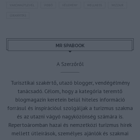
VAKCINAÚTLEVÉL
VIDEÓ
VÉLEMÉNY
WELLNESS
WIZZAIR
ÚJRANYITÁS
MR SPABOOK
A Szerzőről
Turisztikai szakértő, utazó blogger, vendégélmény
tanácsadó. Célom, hogy a kategória teremtő
blogmagazin keretein belül hiteles információ
forrásul és inspirációul szolgáljak a turizmus szakma
és az utazni vágyó nagyközönség számára is.
Repertoáromban hazai és nemzetközi turizmus hírek
mellett útleírások, személyes ajánlók és szakmai