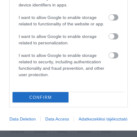
device identifiers in apps.
I want to allow Google to enable storage
related to functionality of the website or app.
I want to allow Google to enable storage
NÉZZ KÖRBE TÉMÁK SZERINT!
related to personalization.
I want to allow Google to enable storage
related to security, including authentication
AIRBNB
AJÁNLÓ
AUSZTRIA
BALATON
BELFÖLDI TURIZMUS
functionality and fraud prevention, and other
BGYH
BOOKING
BUDAPEST
BUDAPEST AIRPORT
EMIRATES
user protection.
FEJLESZTÉS
FÜRDŐ
GYÓGYFÜRDŐ
HORVÁTORSZÁG
HOTEL
HÍREK
KARANTÉN
KORONAVÍRUS
KÍNA
LÉGIKÖZLEKEDÉS
CONFIRM
MAGYARORSZÁG
MAGYARUL
MISKOLC
MTÜ
MÁLTA
OLASZORSZÁG
PROGRAMAJÁNLÓ
REPÜLŐ
REPÜLŐJÁRAT
Data Deletion
Data Access
Adatkezeklési tájékoztató
REPÜLŐTÉR
RYANAIR
STATISZTIKA
STRAND
SZAKMAI CIKKEK
SZPONZOR
SZÁLLODA
TERMÁL
TURIZMUS
UTAZÁS