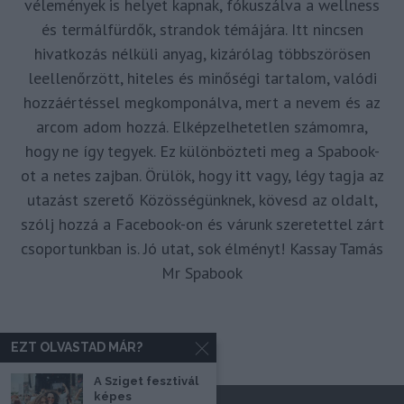
vélemények is helyet kapnak, fókuszálva a wellness
és termálfürdők, strandok témájára. Itt nincsen
hivatkozás nélküli anyag, kizárólag többszörösen
leellenőrzött, hiteles és minőségi tartalom, valódi
hozzáértéssel megkomponálva, mert a nevem és az
arcom adom hozzá. Elképzelhetetlen számomra,
hogy ne így tegyek. Ez különbözteti meg a Spabook-
ot a netes zajban. Örülök, hogy itt vagy, légy tagja az
utazást szerető Közösségünknek, kövesd az oldalt,
szólj hozzá a Facebook-on és várunk szeretettel zárt
csoportunkban is. Jó utat, sok élményt! Kassay Tamás
Mr Spabook
EZT OLVASTAD MÁR?
A Sziget fesztivál
képes