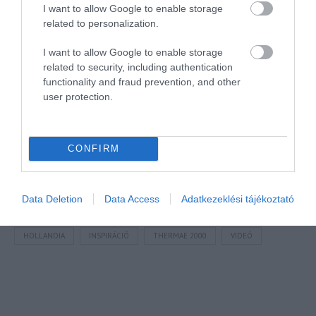
I want to allow Google to enable storage
Mr Spabook
related to personalization.
forrás és képek:
Thermae 2000 hivatalos
I want to allow Google to enable storage
Támogatásoddal
hozzájárulhatsz, hogy további
related to security, including authentication
functionality and fraud prevention, and other
hasznos és egyre minőségibb tartalmakat tehessek
user protection.
közzé.
Megosztás
CONFIRM
Kérem nap végén az aznapi friss cikkeket!
Data Deletion
Data Access
Adatkezeklési tájékoztató
HOLLANDIA
INSPIRÁCIÓ
THERMAE 2000
VIDEÓ