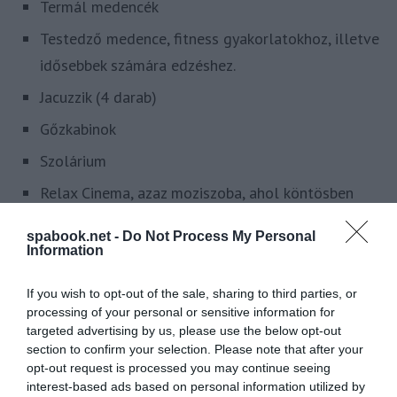
Termál medencék
Testedző medence, fitness gyakorlatokhoz, illetve
idősebbek számára edzéshez.
Jacuzzik (4 darab)
Gőzkabinok
Szolárium
Relax Cinema, azaz moziszoba, ahol köntösben
nézhetünk természetfilmeket.
spabook.net -
Do Not Process My Personal
Hidromasszázs ágyak.
Information
Különféle masszázs és kozmetikai kezelések
If you wish to opt-out of the sale, sharing to third parties, or
processing of your personal or sensitive information for
A szabadtéri medencétől elsétálhatunk egészen egy
targeted advertising by us, please use the below opt-out
mezőig, ahonnan gyönyörű panoráma nyílik a közeli
section to confirm your selection. Please note that after your
opt-out request is processed you may continue seeing
Cauberg nevű hegyre.
interest-based ads based on personal information utilized by