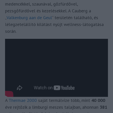
medencékkel, szaunával, gőzfürdővel,
pezsgőfürdővel és kezelésekkel. A Cauberg a
„
Valkenburg aan de Geul
” területén található, és
lélegzetelállító kilátást nyújt wellness-látogatása
során.
A
Thermae 2000
saját termálvize több, mint
40 000
éve rejtőzik a limburgi meszes talajban, ahonnan
381