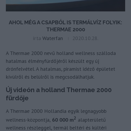
AHOL MÉG A CSAPBÓL IS TERMÁLVÍZ FOLYIK:
THERMAE 2000
írta
Waterfan
2020.10.28.
A Thermae 2000 nevű holland wellness szálloda
hatalmas élményfürdőjéről készült egy új
drónfelvétel. A hatalmas, piramist idéző épületet
kívülről és belülről is megcsodálhatjuk.
Új videón a holland Thermae 2000
fürdője
A Thermae 2000 Hollandia egyik legnagyobb
2
wellness-központja,
60 000 m
alapterületű
wellness részleggel, termál beltéri és kültéri