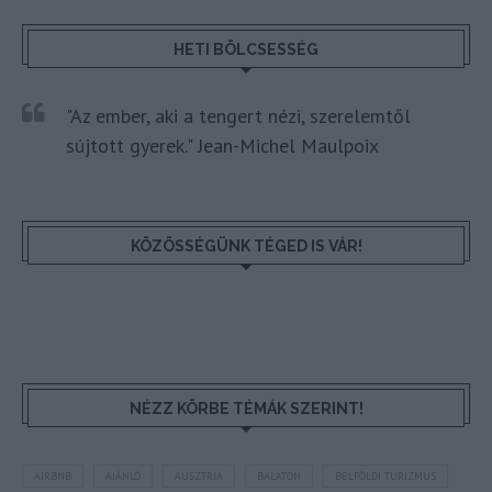
HETI BÖLCSESSÉG
"Az ember, aki a tengert nézi, szerelemtől
sújtott gyerek." Jean-Michel Maulpoix
KÖZÖSSÉGÜNK TÉGED IS VÁR!
NÉZZ KÖRBE TÉMÁK SZERINT!
AIRBNB
AJÁNLÓ
AUSZTRIA
BALATON
BELFÖLDI TURIZMUS