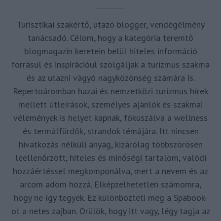
Turisztikai szakértő, utazó blogger, vendégélmény
tanácsadó. Célom, hogy a kategória teremtő
blogmagazin keretein belül hiteles információ
forrásul és inspirációul szolgáljak a turizmus szakma
és az utazni vágyó nagyközönség számára is.
Repertoáromban hazai és nemzetközi turizmus hírek
mellett útleírások, személyes ajánlók és szakmai
vélemények is helyet kapnak, fókuszálva a wellness
és termálfürdők, strandok témájára. Itt nincsen
hivatkozás nélküli anyag, kizárólag többszörösen
leellenőrzött, hiteles és minőségi tartalom, valódi
hozzáértéssel megkomponálva, mert a nevem és az
arcom adom hozzá. Elképzelhetetlen számomra,
hogy ne így tegyek. Ez különbözteti meg a Spabook-
ot a netes zajban. Örülök, hogy itt vagy, légy tagja az