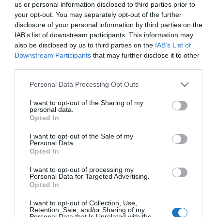
us or personal information disclosed to third parties prior to
Mesés környezetben fekszik a
your opt-out. You may separately opt-out of the further
Thermae 2000
disclosure of your personal information by third parties on the
IAB’s list of downstream participants. This information may
A 4 csillagos wellness-üdülőhely a Cauberg tetején
also be disclosed by us to third parties on the
IAB’s List of
Downstream Participants
that may further disclose it to other
található, ahonnan érdemes meglátogatni a közeli
third parties.
városokat is. Valkenburg például csak egy
kőhajításnyira van az üdülőhelytől, de aki inkább egy
Please note that this website/app uses one or more Google
Personal Data Processing Opt Outs
services and may gather and store information including but
nagyobb városra vágyik, meglátogathatja a legendás
not limited to your visit or usage behaviour. You may click to
I want to opt-out of the Sharing of my
Maastricht
hangulatos belvárosát is.
personal data.
grant or deny consent to Google and its third-party tags to
Opted In
use your data for below specified purposes in below Google
A Thermae 2000 szállodája folyosón keresztül
consent section.
I want to opt-out of the Sale of my
csatlakozik a wellness-központhoz, így a vendégek
Personal Data.
Opted In
fürdőköpenyben sétálhatnak a szállodai szobájuktól
a wellness-létesítményekig.
I want to opt-out of processing my
Personal Data for Targeted Advertising.
Opted In
A wellness szálloda 62 szobája közül több típusból
I want to opt-out of Collection, Use,
választhatunk igényeinknek megfelelően:
Retention, Sale, and/or Sharing of my
Personal Data that Is Unrelated with the