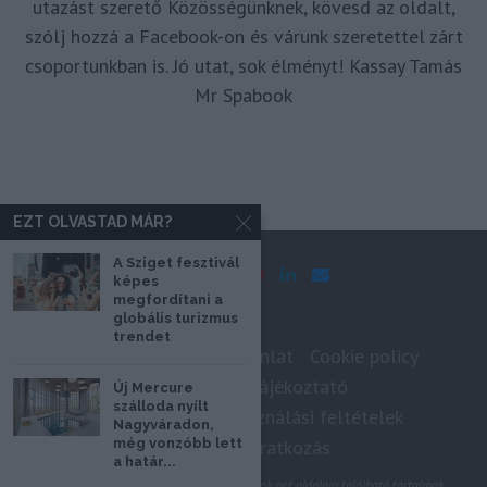
utazást szerető Közösségünknek, kövesd az oldalt,
szólj hozzá a Facebook-on és várunk szeretettel zárt
csoportunkban is. Jó utat, sok élményt! Kassay Tamás
Mr Spabook
EZT OLVASTAD MÁR?
A Sziget fesztivál
képes
megfordítani a
globális turizmus
trendet
Impresszum
Médiaajánlat
Cookie policy
Adatkezelési tájékoztató
Új Mercure
szálloda nyílt
Szerzői jogok, felhasználási feltételek
Nagyváradon,
Hírlevél feliratkozás
még vonzóbb lett
a határ...
@2020 - Minden jog fenntartva. A Spabook.net oldalain található tartalmak