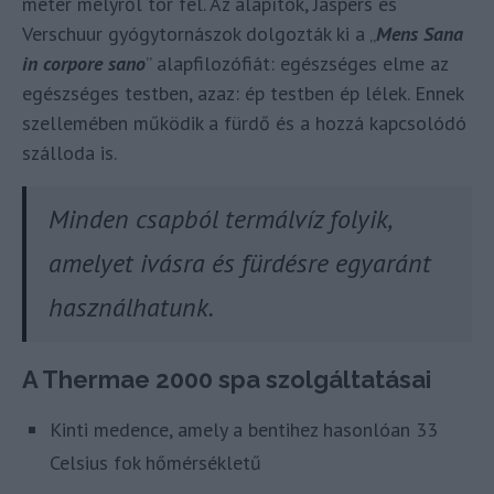
méter mélyről tör fel. Az alapítók, Jaspers és
Verschuur gyógytornászok dolgozták ki a „
Mens Sana
in corpore sano
” alapfilozófiát: egészséges elme az
egészséges testben, azaz: ép testben ép lélek. Ennek
szellemében működik a fürdő és a hozzá kapcsolódó
szálloda is.
Minden csapból termálvíz folyik,
amelyet ivásra és fürdésre egyaránt
használhatunk.
A Thermae 2000 spa szolgáltatásai
Kinti medence, amely a bentihez hasonlóan 33
Celsius fok hőmérsékletű