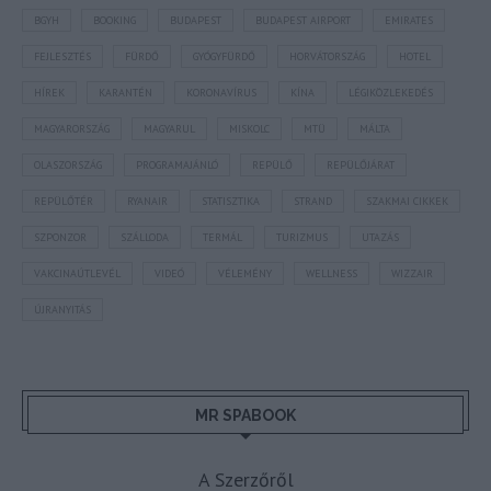
BGYH
BOOKING
BUDAPEST
BUDAPEST AIRPORT
EMIRATES
FEJLESZTÉS
FÜRDŐ
GYÓGYFÜRDŐ
HORVÁTORSZÁG
HOTEL
HÍREK
KARANTÉN
KORONAVÍRUS
KÍNA
LÉGIKÖZLEKEDÉS
MAGYARORSZÁG
MAGYARUL
MISKOLC
MTÜ
MÁLTA
OLASZORSZÁG
PROGRAMAJÁNLÓ
REPÜLŐ
REPÜLŐJÁRAT
REPÜLŐTÉR
RYANAIR
STATISZTIKA
STRAND
SZAKMAI CIKKEK
SZPONZOR
SZÁLLODA
TERMÁL
TURIZMUS
UTAZÁS
VAKCINAÚTLEVÉL
VIDEÓ
VÉLEMÉNY
WELLNESS
WIZZAIR
ÚJRANYITÁS
MR SPABOOK
A Szerzőről