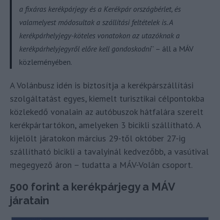
a fixáras kerékpárjegy és a Kerékpár országbérlet, és
valamelyest módosultak a szállítási feltételek is. A
kerékpárhelyjegy-köteles vonatokon az utazóknak a
kerékpárhelyjegyről előre kell gondoskodni
” – áll a MÁV
közleményében.
A Volánbusz idén is biztosítja a kerékpárszállítási
szolgáltatást egyes, kiemelt turisztikai célpontokba
közlekedő vonalain az autóbuszok hátfalára szerelt
kerékpártartókon, amelyeken 3 bicikli szállítható. A
kijelölt járatokon március 29-től október 27-ig
szállítható bicikli a tavalyinál kedvezőbb, a vasútival
megegyező áron – tudatta a MÁV-Volán csoport.
500 forint a kerékpárjegy a MÁV
járatain