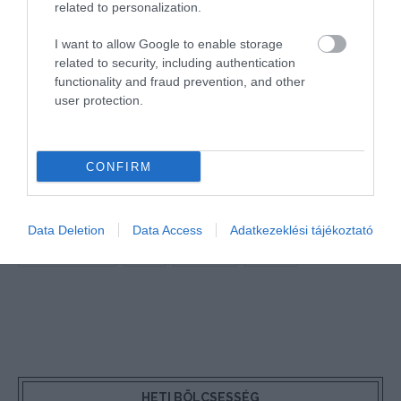
related to personalization.
A turizmus világának inspiráló híreiért
csatlakozz
csoportunkhoz
, kövess
Instán
és
TikTok
-on is,
iratkozz
I want to allow Google to enable storage
fel hírlevelünkre
!
related to security, including authentication
functionality and fraud prevention, and other
user protection.
Megosztás
Kérem nap végén az aznapi friss cikkeket!
CONFIRM
HÍREK
KERÉKPÁR
KERÉKPÁROSBARÁT
KERÉKPÁRÚT
Data Deletion
Data Access
Adatkezeklési tájékoztató
MAGYARORSZÁG
MÁV
TISZA-TÓ
VONAT
HETI BÖLCSESSÉG