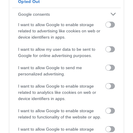
Opted Out
kedvezményt
biztosítunk a kerékpárjegyek árából.
Google consents
Bizonyos vonatokon
(jellemzően InterCity és
I want to allow Google to enable storage
expresszvonaton, elő-, fő- és utószezonban a Balaton
related to advertising like cookies on web or
térségében pedig minden vonaton) a
kerékpárjegy
device identifiers in apps.
mellé
az eddigiekhez
I want to allow my user data to be sent to
hasonlóan
kerékpárhelyjegyet
is szükséges váltani.
Google for online advertising purposes.
Ennek díjszabása szintén változott:
általánosan 300
forintba
kerül, de helyi sajátosság, bőségesen vagy
I want to allow Google to send me
personalized advertising.
éppen szűkösen rendelkezésre álló kapacitás esetén
100, 650 vagy 990 Ft is lehet.. A
Balaton
I want to allow Google to enable storage
térségében
május közepéig minden IC-vonatra 300
related to analytics like cookies on web or
Ft-ba kerül a kerékpárhelyjegy.
Fontos, hogy
device identifiers in apps.
kerékpárhelyjegy-köteles vonaton csak
I want to allow Google to enable storage
kerékpárhelyjeggyel lehet utazni, ha a helyjegyek
related to functionality of the website or app.
elfogynak, másik vonatot kell választani.
I want to allow Google to enable storage