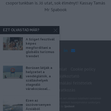
csoportunkban is. Jó utat, sok élményt! Kassay Tamás
Mr Spabook
EZT OLVASTAD MÁR?
A Sziget fesztivál
képes
megfordítani a
globális turizmus
trendet
Borúsan látják a
Impresszum
Médiaajánlat
Cookie policy
helyzetet a
Adatkezelési tájékoztató
vendéglátók, a
szálláshelyek
Szerzői jogok, felhasználási feltételek
stagnáló
Hírlevél feliratkozás
várakozással...
@2020 - Minden jog fenntartva. A Spabook.net oldalain található tartalmak
Ezen az
felhasználásához, újraközléséhez a szerző írásbeli hozzájárulása szükséges.
úszóversenyen
All Rights Reserved by
Spabook
Ázsiából