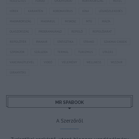
FEJLESZTÉS
FÜRDŐ
GYÓGYFÜRDŐ
HORVÁTORSZÁG
HOTEL
HÍREK
KARANTÉN
KORONAVÍRUS
KÍNA
LÉGIKÖZLEKEDÉS
MAGYARORSZÁG
MAGYARUL
MISKOLC
MTÜ
MÁLTA
OLASZORSZÁG
PROGRAMAJÁNLÓ
REPÜLŐ
REPÜLŐJÁRAT
REPÜLŐTÉR
RYANAIR
STATISZTIKA
STRAND
SZAKMAI CIKKEK
SZPONZOR
SZÁLLODA
TERMÁL
TURIZMUS
UTAZÁS
VAKCINAÚTLEVÉL
VIDEÓ
VÉLEMÉNY
WELLNESS
WIZZAIR
ÚJRANYITÁS
MR SPABOOK
A Szerzőről