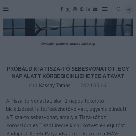
Spabook: wellness, utazás, közösség
PRÓBÁLD KI A TISZA-TÓ SEBESVONATOT, EGY
NAP ALATT KÖRBEBICIKLIZHETED A TAVAT
írta
Kassay Tamás
2024.03.16.
A Tisza-tó vonattal, akár 1 napos tókerülő
biciklizéssel is felfedezhetővé vált, ugyanis elindult
a Tisza-tó sebesvonat, amely a Tisza-tóhoz
Poroszlóra és Tiszafüredre kínál közvetlen eljutást
Budapest Keleti Pályaudvarról –
közölte
a MÁV-