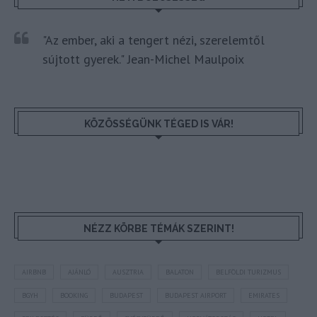
"Az ember, aki a tengert nézi, szerelemtől
sújtott gyerek." Jean-Michel Maulpoix
KÖZÖSSÉGÜNK TÉGED IS VÁR!
NÉZZ KÖRBE TÉMÁK SZERINT!
AIRBNB
AJÁNLÓ
AUSZTRIA
BALATON
BELFÖLDI TURIZMUS
BGYH
BOOKING
BUDAPEST
BUDAPEST AIRPORT
EMIRATES