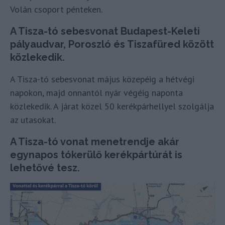
Volán csoport pénteken.
A Tisza-tó sebesvonat Budapest-Keleti
pályaudvar, Poroszló és Tiszafüred között
közlekedik.
A Tisza-tó sebesvonat május közepéig a hétvégi
napokon, majd onnantól nyár végéig naponta
közlekedik. A járat közel 50 kerékpárhellyel szolgálja
az utasokat.
A Tisza-tó vonat menetrendje akár
egynapos tókerülő kerékpártúrát is
lehetővé tesz.