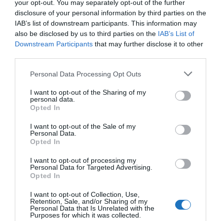
szóló zónajegy 235 forintért, mely a két város között
your opt-out. You may separately opt-out of the further
disclosure of your personal information by third parties on the
a nagyvasút járatain is érvényes. A
Kerékpár
IAB’s list of downstream participants. This information may
országbérlettel
– melynek ára
4950 Ft és 30 napig
also be disclosed by us to third parties on the
IAB’s List of
érvényes
– a
MÁV-START
(ide értve a TramTrain-t
Downstream Participants
that may further disclose it to other
third parties.
is) és a
GYSEV
hálózatán, valamint a
HÉV-ek
teljes
hosszán biztosítják a kerékpárszállítást, valamint
Please note that this website/app uses one or more Google
Personal Data Processing Opt Outs
a
BKK meghatározott járatain
is érvényes.
services and may gather and store information including but
not limited to your visit or usage behaviour. You may click to
I want to opt-out of the Sharing of my
personal data.
grant or deny consent to Google and its third-party tags to
A távolságalapú kerékpárjegyek és -
Opted In
use your data for below specified purposes in below Google
bérletek, valamint a Balatoni, Fertő tavi
consent section.
I want to opt-out of the Sale of my
és Tisza-tavi kerékpáros
Personal Data.
túrajegyek megszűntek.
Opted In
I want to opt-out of processing my
A
START Klub kártyával
rendelkezők és a
Magyar
Personal Data for Targeted Advertising.
Opted In
Kerékpárosklub tagjai
továbbra is
kedvezményes
,
az új egységes jegyárhoz igazodó 375
I want to opt-out of Collection, Use,
Retention, Sale, and/or Sharing of my
forintos
kerékpárjegyet
vehetnek. A
MÁV
Personal Data that Is Unrelated with the
Purposes for which it was collected.
applikációból vagy online
váltva továbbra is
5%-os