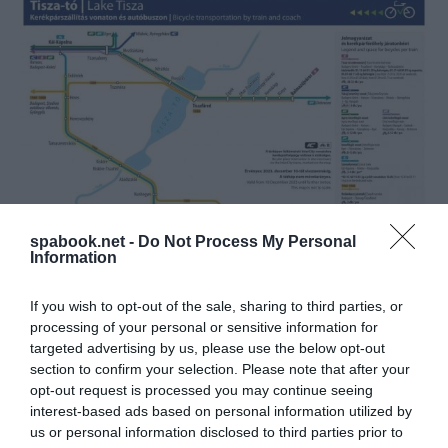
spabook.net -
Do Not Process My Personal
Information
Március elsejétől a
kerékpárokat távolságtól
If you wish to opt-out of the sale, sharing to third parties, or
függetlenül egységesen 500 forintos
,
24 óra
processing of your personal or sensitive information for
érvénytartamú
,
egyúti utazásra
targeted advertising by us, please use the below opt-out
section to confirm your selection. Please note that after your
szóló
kerékpárjeggyel
lehet szállítani. Ez alól
opt-out request is processed you may continue seeing
kivételt képez a Szeged és Hódmezővásárhely
interest-based ads based on personal information utilized by
közötti TramTrain, amelyen megmaradt az egy útra
us or personal information disclosed to third parties prior to