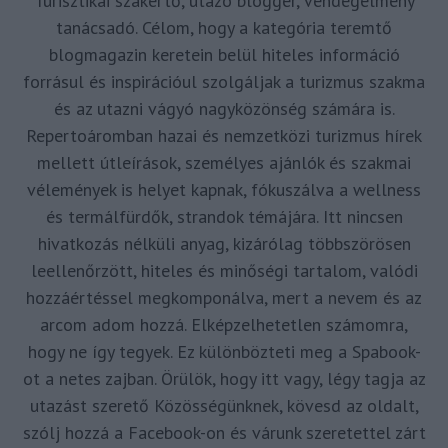
Turisztikai szakértő, utazó blogger, vendégélmény
tanácsadó. Célom, hogy a kategória teremtő
blogmagazin keretein belül hiteles információ
forrásul és inspirációul szolgáljak a turizmus szakma
és az utazni vágyó nagyközönség számára is.
Repertoáromban hazai és nemzetközi turizmus hírek
mellett útleírások, személyes ajánlók és szakmai
vélemények is helyet kapnak, fókuszálva a wellness
és termálfürdők, strandok témájára. Itt nincsen
hivatkozás nélküli anyag, kizárólag többszörösen
leellenőrzött, hiteles és minőségi tartalom, valódi
hozzáértéssel megkomponálva, mert a nevem és az
arcom adom hozzá. Elképzelhetetlen számomra,
hogy ne így tegyek. Ez különbözteti meg a Spabook-
ot a netes zajban. Örülök, hogy itt vagy, légy tagja az
utazást szerető Közösségünknek, kövesd az oldalt,
szólj hozzá a Facebook-on és várunk szeretettel zárt