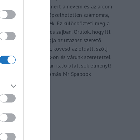
megkomponálva, mert a nevem és az arcom
adom hozzá. Elképzelhetetlen számomra,
hogy ne így tegyek. Ez különbözteti meg a
Spabook-ot a netes zajban. Örülök, hogy itt
vagy, légy tagja az utazást szerető
Közösségünknek, kövesd az oldalt, szólj
hozzá a Facebook-on és várunk szeretettel
zárt csoportunkban is. Jó utat, sok élményt!
Kassay Tamás Mr Spabook