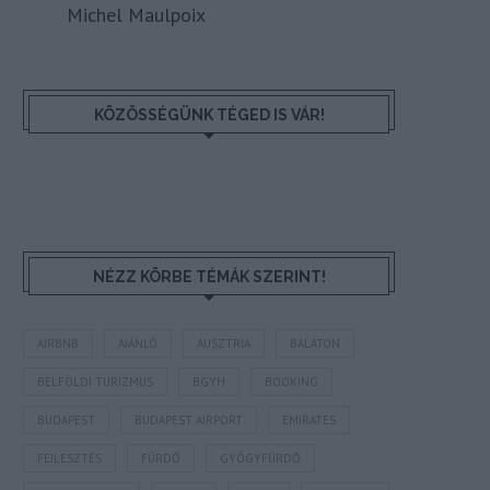
Michel Maulpoix
KÖZÖSSÉGÜNK TÉGED IS VÁR!
NÉZZ KÖRBE TÉMÁK SZERINT!
AIRBNB
AJÁNLÓ
AUSZTRIA
BALATON
BELFÖLDI TURIZMUS
BGYH
BOOKING
BUDAPEST
BUDAPEST AIRPORT
EMIRATES
FEJLESZTÉS
FÜRDŐ
GYÓGYFÜRDŐ