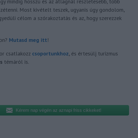
ogy mindig hosszú és az átlagnál részletesebb, több
zétenni. Most kivételt teszek, ugyanis úgy gondolom,
gyedüli célom a szórakoztatás és az, hogy szerezzek
hon?
Mutasd meg itt
!
or csatlakozz
cs
oportunk
hoz
, és értesülj turizmus
s
témáról is.
Kérem nap végén az aznapi friss cikkeket!