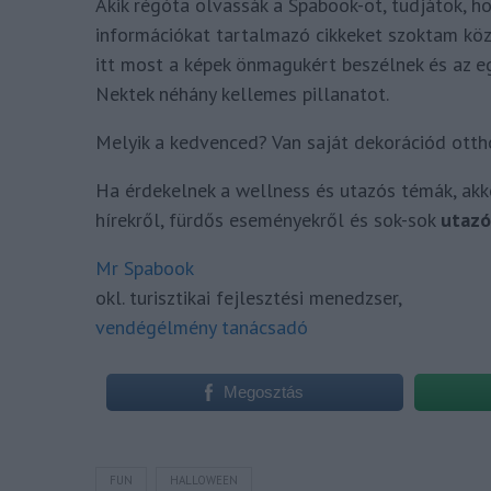
Akik régóta olvassák a Spabook-ot, tudjátok, h
információkat tartalmazó cikkeket szoktam köz
itt most a képek önmagukért beszélnek és az e
Nektek néhány kellemes pillanatot.
Melyik a kedvenced? Van saját dekorációd ott
Ha érdekelnek a wellness és utazós témák, akk
hírekről, fürdős eseményekről és sok-sok
utazó
Mr Spabook
okl. turisztikai fejlesztési menedzser,
vendégélmény tanácsadó
Megosztás
FUN
HALLOWEEN