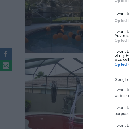
Opted 
I want t
Opted 
I want 
Advertis
Opted 
I want t
of my P
was col
Opted 
Google 
I want t
web or d
I want t
purpose
I want 