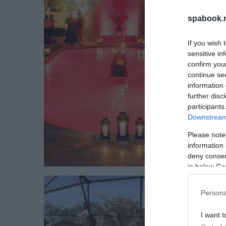
spabook.n
If you wish 
sensitive in
confirm you
continue se
information 
further disc
participants
Downstream 
Please note
information 
deny consent
in below Go
Persona
I want t