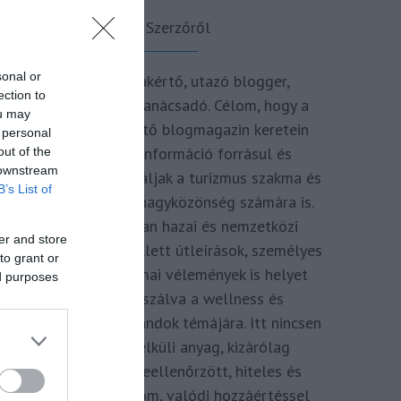
A Szerzőről
sonal or
Turisztikai szakértő, utazó blogger,
ection to
vendégélmény tanácsadó. Célom, hogy a
ou may
kategória teremtő blogmagazin keretein
 personal
belül hiteles információ forrásul és
out of the
 downstream
inspirációul szolgáljak a turizmus szakma és
B’s List of
az utazni vágyó nagyközönség számára is.
Repertoáromban hazai és nemzetközi
er and store
turizmus hírek mellett útleírások, személyes
to grant or
ajánlók és szakmai vélemények is helyet
ed purposes
kapnak, fókuszálva a wellness és
termálfürdők, strandok témájára. Itt nincsen
hivatkozás nélküli anyag, kizárólag
többszörösen leellenőrzött, hiteles és
minőségi tartalom, valódi hozzáértéssel