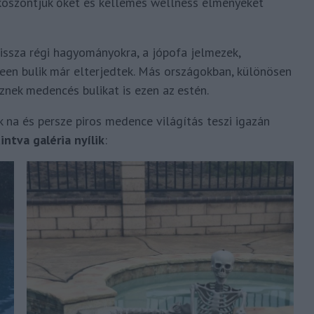
 köszöntjük őket és kellemes wellness élményeket
ssza régi hagyományokra, a jópofa jelmezek,
en bulik már elterjedtek. Más országokban, különösen
eznek medencés bulikat is ezen az estén.
 na és persze piros medence világítás teszi igazán
intva galéria nyílik
: