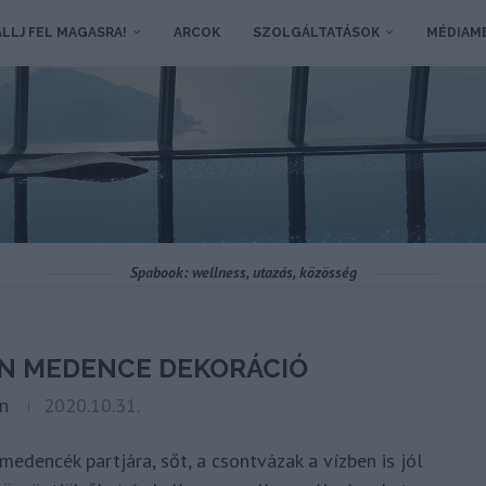
LLJ FEL MAGASRA!
ARCOK
SZOLGÁLTATÁSOK
MÉDIAM
Spabook: wellness, utazás, közösség
N MEDENCE DEKORÁCIÓ
n
2020.10.31.
dencék partjára, sőt, a csontvázak a vízben is jól