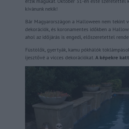
érzik magukat. Október 31-én este szeretettel
kívánunk nekik!
Bár Magyarországon a Halloween nem tekint vi
dekorációk, és koronamentes időkben a Hallowe
ahol az időjárás is engedi, előszeretettel rend
Füstölők, gyertyák, kamu pókhálók töklámpások
ijesztővé a vicces dekorációkat.
A képekre katt