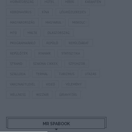
HORVÁTORSZÁG
HOTEL
HÍREK
KARANTÉN
KORONAVÍRUS
KÍNA
LÉGIKÖZLEKEDÉS
MAGYARORSZÁG
MAGYARUL
MISKOLC
MTÜ
MÁLTA
OLASZORSZÁG
PROGRAMAJÁNLÓ
REPÜLŐ
REPÜLŐJÁRAT
REPÜLŐTÉR
RYANAIR
STATISZTIKA
STRAND
SZAKMAI CIKKEK
SZPONZOR
SZÁLLODA
TERMÁL
TURIZMUS
UTAZÁS
VAKCINAÚTLEVÉL
VIDEÓ
VÉLEMÉNY
WELLNESS
WIZZAIR
ÚJRANYITÁS
MR SPABOOK