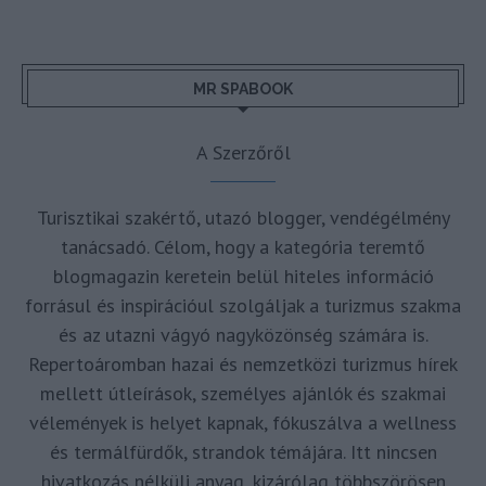
MR SPABOOK
A Szerzőről
Turisztikai szakértő, utazó blogger, vendégélmény
tanácsadó. Célom, hogy a kategória teremtő
blogmagazin keretein belül hiteles információ
forrásul és inspirációul szolgáljak a turizmus szakma
és az utazni vágyó nagyközönség számára is.
Repertoáromban hazai és nemzetközi turizmus hírek
mellett útleírások, személyes ajánlók és szakmai
vélemények is helyet kapnak, fókuszálva a wellness
és termálfürdők, strandok témájára. Itt nincsen
hivatkozás nélküli anyag, kizárólag többszörösen