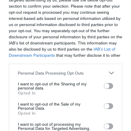
targeted advertising by us, please use the below opt-out
kedvére valót.
section to confirm your selection. Please note that after your
opt-out request is processed you may continue seeing
interest-based ads based on personal information utilized by
OLVASS TOVÁBB
us or personal information disclosed to third parties prior to
your opt-out. You may separately opt-out of the further
disclosure of your personal information by third parties on the
IAB’s list of downstream participants. This information may
also be disclosed by us to third parties on the
IAB’s List of
Downstream Participants
that may further disclose it to other
third parties.
Please note that this website/app uses one or more Google
Personal Data Processing Opt Outs
services and may gather and store information including but
not limited to your visit or usage behaviour. You may click to
I want to opt-out of the Sharing of my
personal data.
grant or deny consent to Google and its third-party tags to
Opted In
use your data for below specified purposes in below Google
consent section.
I want to opt-out of the Sale of my
Personal Data.
Opted In
I want to opt-out of processing my
Personal Data for Targeted Advertising.