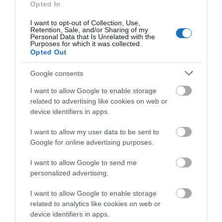
Opted In
I want to opt-out of Collection, Use,
Retention, Sale, and/or Sharing of my
Personal Data that Is Unrelated with the
TOP 10 HALLOWEEN MEDENCE DEKORÁCIÓ
Purposes for which it was collected.
Opted Out
írta
Admin
Google consents
Halloween alkalmából új vendégek érkeznek a
medencék partjára, sőt, a csontvázak a vízben is jól
I want to allow Google to enable storage
related to advertising like cookies on web or
érzik magukat. Október 31-én este szeretettel
device identifiers in apps.
köszöntjük őket és kellemes wellness élményeket
kívánunk nekik!
I want to allow my user data to be sent to
Google for online advertising purposes.
OLVASS TOVÁBB
I want to allow Google to send me
personalized advertising.
I want to allow Google to enable storage
related to analytics like cookies on web or
device identifiers in apps.