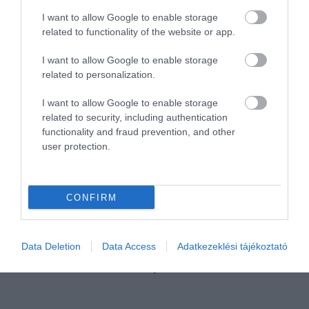
I want to allow Google to enable storage
related to functionality of the website or app.
TOVÁBBI CIKKEK
I want to allow Google to enable storage
related to personalization.
I want to allow Google to enable storage
related to security, including authentication
functionality and fraud prevention, and other
HETI BÖLCSESSÉG
user protection.
"Az ember, aki a tengert nézi, szerelemtől
sújtott gyerek." Jean-Michel Maulpoix
CONFIRM
Data Deletion
Data Access
Adatkezeklési tájékoztató
KÖZÖSSÉGÜNK TÉGED IS VÁR!