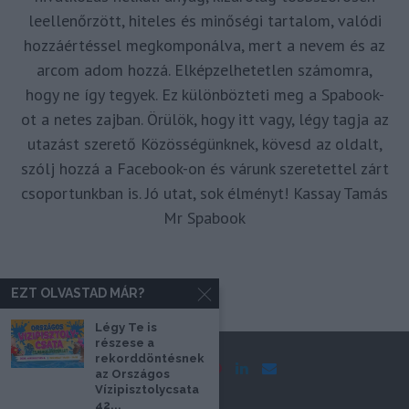
leellenőrzött, hiteles és minőségi tartalom, valódi
hozzáértéssel megkomponálva, mert a nevem és az
arcom adom hozzá. Elképzelhetetlen számomra,
hogy ne így tegyek. Ez különbözteti meg a Spabook-
ot a netes zajban. Örülök, hogy itt vagy, légy tagja az
utazást szerető Közösségünknek, kövesd az oldalt,
szólj hozzá a Facebook-on és várunk szeretettel zárt
csoportunkban is. Jó utat, sok élményt! Kassay Tamás
Mr Spabook
EZT OLVASTAD MÁR?
Légy Te is
részese a
rekorddöntésnek
az Országos
Vízipisztolycsata
42...