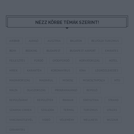
NÉZZ KÖRBE TÉMÁK SZERINT!
AIRBNB
AJÁNLÓ
AUSZTRIA
BALATON
BELFÖLDI TURIZMUS
BGYH
BOOKING
BUDAPEST
BUDAPEST AIRPORT
EMIRATES
FEJLESZTÉS
FÜRDŐ
GYÓGYFÜRDŐ
HORVÁTORSZÁG
HOTEL
HÍREK
KARANTÉN
KORONAVÍRUS
KÍNA
LÉGIKÖZLEKEDÉS
MAGYARORSZÁG
MAGYARUL
MISKOLC
MISKOLCTAPOLCA
MTÜ
MÁLTA
OLASZORSZÁG
PROGRAMAJÁNLÓ
REPÜLŐ
REPÜLŐJÁRAT
REPÜLŐTÉR
RYANAIR
STATISZTIKA
STRAND
SZAKMAI CIKKEK
SZÁLLODA
TERMÁL
TURIZMUS
UTAZÁS
VAKCINAÚTLEVÉL
VIDEÓ
VÉLEMÉNY
WELLNESS
WIZZAIR
ÚJRANYITÁS