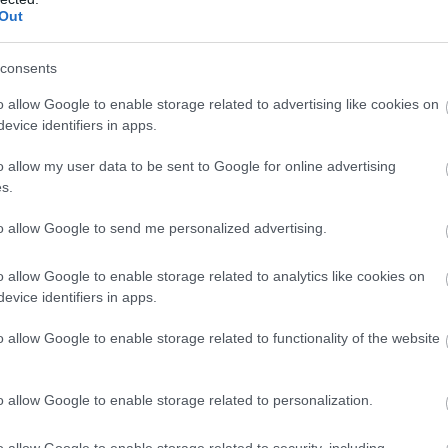
l igyekeznek feledhetetlenné tenni az őszi szünetet
Out
consents
o allow Google to enable storage related to advertising like cookies on
evice identifiers in apps.
o allow my user data to be sent to Google for online advertising
s.
to allow Google to send me personalized advertising.
o allow Google to enable storage related to analytics like cookies on
evice identifiers in apps.
sz, levélnyomat, karkötő és maszk készítés).
o allow Google to enable storage related to functionality of the website
el feltétele mindössze
az adott napra érvényes
AKÁCIÓ
programja
bizonyosan mosolyt varázsol a
o allow Google to enable storage related to personalization.
o allow Google to enable storage related to security, including