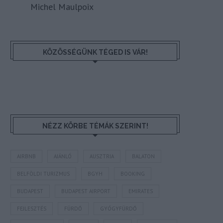
Michel Maulpoix
KÖZÖSSÉGÜNK TÉGED IS VÁR!
NÉZZ KÖRBE TÉMÁK SZERINT!
AIRBNB
AJÁNLÓ
AUSZTRIA
BALATON
BELFÖLDI TURIZMUS
BGYH
BOOKING
BUDAPEST
BUDAPEST AIRPORT
EMIRATES
FEJLESZTÉS
FÜRDŐ
GYÓGYFÜRDŐ