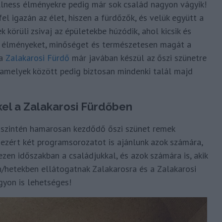
wellness élményekre pedig már sok család nagyon vágyik!
fel igazán az élet, hiszen a fürdőzők, és velük együtt a
körüli zsivaj az épületekbe húzódik, ahol kicsik és
t élményeket, minőséget és természetesen magát a
 a
Zalakarosi Fürdő
már javában készül az őszi szünetre
 amelyek között pedig biztosan mindenki talál majd
kel a Zalakarosi Fürdőben
a szintén hamarosan kezdődő őszi szünet remek
 ezért két programsorozatot is ajánlunk azok számára,
zen időszakban a családjukkal, és azok számára is, akik
/hetekben ellátogatnak Zalakarosra és a Zalakarosi
gyon is lehetséges!