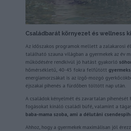
Családbarát környezet és wellness k
Az időszakos programok mellett a zalakarosi é
található szauna világban a gyermekek az év m
működésére rendkívül jó hatást gyakorló
sóho
hőmérsékletű, 40-45 fokra felfűtött
gyermeks
energiamorzsákat is az izgő-mozgó gyerkőcökbő
éjszakai pihenés a fürdőben töltött nap után.
A családok kényelmét és zavartalan pihenését h
fogásokat kínáló családi büfé, valamint a tágas
baba-mama szoba, ami a délutáni csendespihe
Ahhoz, hogy a gyermekek maximálisan jól érezz