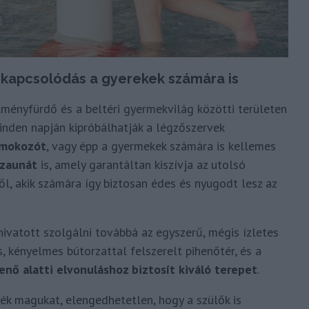
ikapcsolódás a gyerekek számára is
lményfürdő és a beltéri gyermekvilág közötti területen
inden napján kipróbálhatják a légzőszervek
mokozót
, vagy épp a gyermekek számára is kellemes
zaunát
is, amely garantáltan kiszívja az utolsó
l, akik számára így biztosan édes és nyugodt lesz az
ivatott szolgálni továbbá az egyszerű, mégis ízletes
, kényelmes bútorzattal felszerelt pihenőtér, és a
nő alatti elvonuláshoz biztosít kiváló terepet
.
ék magukat, elengedhetetlen, hogy a szülők is