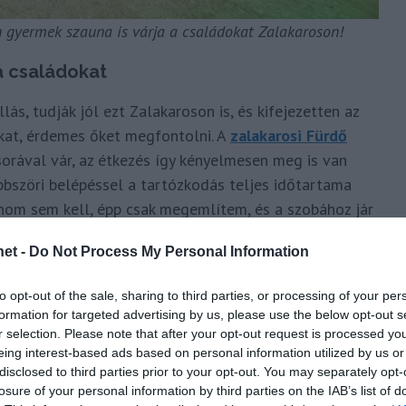
n gyermek szauna is várja a családokat Zalakaroson!
 a családokat
ás, tudják jól ezt Zalakaroson is, és kifejezetten az
okat, érdemes őket megfontolni. A
zalakarosi Fürdő
orával vár, az étkezés így kényelmesen meg is van
öbbszöri belépéssel a tartózkodás teljes időtartama
anom sem kell, épp csak megemlítem, és a szobához jár
rat előtt pedig az autóját féltő apukák arcára is
et -
Do Not Process My Personal Information
mokat, szállást utána is ráérünk foglalni!
az október 23-i hosszú hétvégén
to opt-out of the sale, sharing to third parties, or processing of your per
formation for targeted advertising by us, please use the below opt-out s
r selection. Please note that after your opt-out request is processed y
 zalakarosi programsorozat 4 napon keresztül –
eing interest-based ads based on personal information utilized by us or
más-más élményt kínál a fürdő vendégei és a szauna
disclosed to third parties prior to your opt-out. You may separately opt-
 málnás-shea vajas hidratálás, valamint az ősz
losure of your personal information by third parties on the IAB’s list of