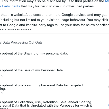
zékszervet egyszerre kényeztető szauna- és
. This information may also be disclosed by us to third parties on the
IA
Participants
that may further disclose it to other third parties.
 that this website/app uses one or more Google services and may gath
 való
részvétel ingyenes, de regisztrációhoz kötött
,
including but not limited to your visit or usage behaviour. You may click 
 előtt legalább 15 perccel meg kell történnie. Az
 to Google and its third-party tags to use your data for below specifi
ogle consent section.
ürdő honlapján
olvasható.
lág a nyugati szaunázási szokásoknak megfelelően
l Data Processing Opt Outs
üliek
látogathatják, ugyanakkor a gyermekek számára
o opt-out of the Sharing of my personal data.
l alacsonyabb hőmérséklet mellett, biztonságos
In
ában, ők is megismerkedhetnek a szaunázás
o opt-out of the Sale of my Personal Data.
In
arosi Fürdőben
to opt-out of processing my Personal Data for Targeted
ing.
re kínál megoldást a
Zalakarosi Fürdő beltéri
In
mber 5. közötti időszak valamennyi napján változatos és
o opt-out of Collection, Use, Retention, Sale, and/or Sharing
t a fürdőkomplexum. A fürdő gyermekvilágában a
ersonal Data that Is Unrelated with the Purposes for which it
lected.