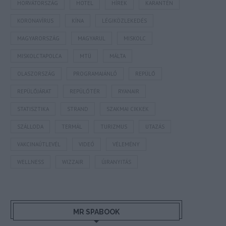
HORVÁTORSZÁG
HOTEL
HÍREK
KARANTÉN
KORONAVÍRUS
KÍNA
LÉGIKÖZLEKEDÉS
MAGYARORSZÁG
MAGYARUL
MISKOLC
MISKOLCTAPOLCA
MTÜ
MÁLTA
OLASZORSZÁG
PROGRAMAJÁNLÓ
REPÜLŐ
REPÜLŐJÁRAT
REPÜLŐTÉR
RYANAIR
STATISZTIKA
STRAND
SZAKMAI CIKKEK
SZÁLLODA
TERMÁL
TURIZMUS
UTAZÁS
VAKCINAÚTLEVÉL
VIDEÓ
VÉLEMÉNY
WELLNESS
WIZZAIR
ÚJRANYITÁS
MR SPABOOK