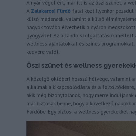
A nyár véget ért, már itt is az őszi szünet, a 
A
Zalakarosi Fürdő
falai közt ilyenkor pezsdül 
külső medencék, valamint a külső élményelemek 
nagyok tovább élvezhetik a nyáron megszokot
gyógyvizet. Az állandó szolgáltatások mellett
wellness ajánlatokkal és színes programokkal,
kedvére valót.
Őszi szünet és wellness gyerekek
A közelgő októberi hosszú hétvége, valamint 
alkalmak a kikapcsolódásra és a feltöltődésre,
akik még bizonytalanok, hogy merre induljanak e
már biztosak benne, hogy a következő napokban
Fürdőbe. Egy biztos: a wellness gyerekekkel na