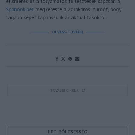
elismerés és a folyamatos fejlesztések kapcsán a
Spabook.net
megkereste a Zalakarosi fürdőt, hogy
tágabb képet kaphassunk az aktualitásokról.
OLVASS TOVÁBB
TOVÁBBI CIKKEK
HETI BÖLCSESSÉG