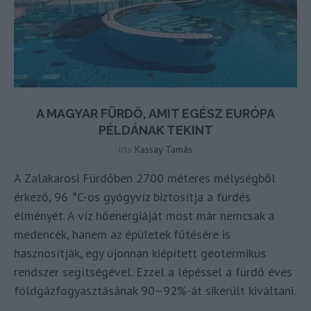
A MAGYAR FÜRDŐ, AMIT EGÉSZ EURÓPA
PÉLDÁNAK TEKINT
írta
Kassay Tamás
A Zalakarosi Fürdőben 2700 méteres mélységből
érkező, 96 °C-os gyógyvíz biztosítja a fürdés
élményét. A víz hőenergiáját most már nemcsak a
medencék, hanem az épületek fűtésére is
hasznosítják, egy újonnan kiépített geotermikus
rendszer segítségével. Ezzel a lépéssel a fürdő éves
földgázfogyasztásának 90–92%-át sikerült kiváltani.