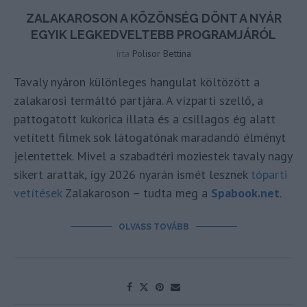
ZALAKAROSON A KÖZÖNSÉG DÖNT A NYÁR
EGYIK LEGKEDVELTEBB PROGRAMJÁRÓL
írta
Polisor Bettina
Tavaly nyáron különleges hangulat költözött a
zalakarosi termáltó partjára. A vízparti szellő, a
pattogatott kukorica illata és a csillagos ég alatt
vetített filmek sok látogatónak maradandó élményt
jelentettek. Mivel a szabadtéri moziestek tavaly nagy
sikert arattak, így 2026 nyarán ismét lesznek
tóparti
vetítések
Zalakaroson – tudta meg a
Spabook.net
.
OLVASS TOVÁBB