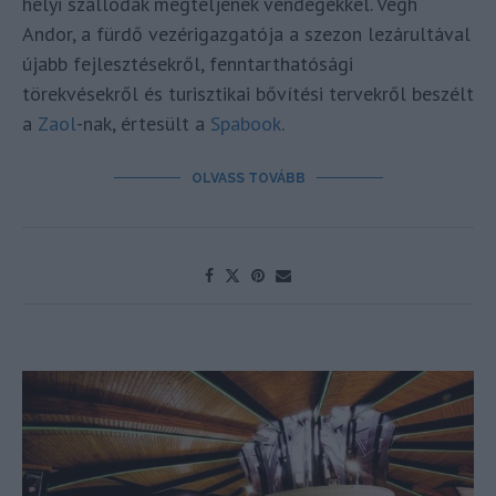
helyi szállodák megteljenek vendégekkel. Végh
Andor, a fürdő vezérigazgatója a szezon lezárultával
újabb fejlesztésekről, fenntarthatósági
törekvésekről és turisztikai bővítési tervekről beszélt
a
Zaol
-nak, értesült a
Spabook
.
OLVASS TOVÁBB