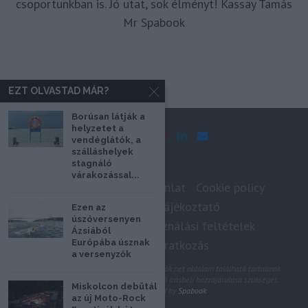
csoportunkban is. Jó utat, sok élményt! Kassay Tamás
Mr Spabook
EZT OLVASTAD MÁR?
Borúsan látják a
helyzetet a
vendéglátók, a
szálláshelyek
stagnáló
várakozással...
Impresszum
Médiaajánlat
Cookie policy
Adatkezelési tájékoztató
Ezen az
úszóversenyen
Szerzői jogok, felhasználási feltételek
Ázsiából
Hírlevél feliratkozás
Európába úsznak
a versenyzők
@2020 - Minden jog fenntartva. A Spabook.net oldalain található tartalmak
felhasználásához, újraközléséhez a szerző írásbeli hozzájárulása szükséges.
Miskolcon debütál
All Rights Reserved by
Spabook
az új Moto-Rock