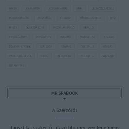
HÍREK
KARANTÉN
KORONAVÍRUS
KÍNA
LÉGIKÖZLEKEDÉS
MAGYARORSZÁG
MAGYARUL
MISKOLC
MISKOLCTAPOLCA
MTÜ
MÁLTA
OLASZORSZÁG
PROGRAMAJÁNLÓ
REPÜLŐ
REPÜLŐJÁRAT
REPÜLŐTÉR
RYANAIR
STATISZTIKA
STRAND
SZAKMAI CIKKEK
SZÁLLODA
TERMÁL
TURIZMUS
UTAZÁS
VAKCINAÚTLEVÉL
VIDEÓ
VÉLEMÉNY
WELLNESS
WIZZAIR
ÚJRANYITÁS
MR SPABOOK
A Szerzőről
Turisztikai szakértő, utazó blogger, vendégélmény