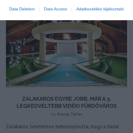
Data Deletion
Data Access
Adatkezeklési tájékoztató
ZALAKAROS EGYRE JOBB, MÁR A 3.
LEGKEDVELTEBB VIDÉKI FÜRDŐVÁROS
írta
Kassay Tamás
Zalakaros ismételten bebizonyította, hogy a hazai