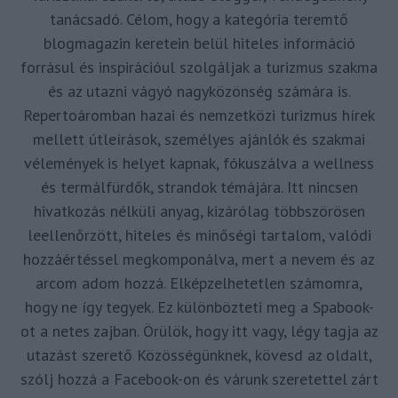
tanácsadó. Célom, hogy a kategória teremtő
blogmagazin keretein belül hiteles információ
forrásul és inspirációul szolgáljak a turizmus szakma
és az utazni vágyó nagyközönség számára is.
Repertoáromban hazai és nemzetközi turizmus hírek
mellett útleírások, személyes ajánlók és szakmai
vélemények is helyet kapnak, fókuszálva a wellness
és termálfürdők, strandok témájára. Itt nincsen
hivatkozás nélküli anyag, kizárólag többszörösen
leellenőrzött, hiteles és minőségi tartalom, valódi
hozzáértéssel megkomponálva, mert a nevem és az
arcom adom hozzá. Elképzelhetetlen számomra,
hogy ne így tegyek. Ez különbözteti meg a Spabook-
ot a netes zajban. Örülök, hogy itt vagy, légy tagja az
utazást szerető Közösségünknek, kövesd az oldalt,
szólj hozzá a Facebook-on és várunk szeretettel zárt