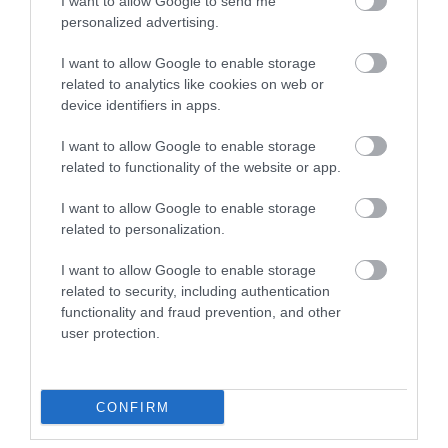
I want to allow Google to send me
DÖNTÖTT
personalized advertising.
írta
Polisor Bettina
I want to allow Google to enable storage
A tavalyi évben jelentős növekedést mutatott
related to analytics like cookies on web or
device identifiers in apps.
Zalakaros turizmusa, a vendégéjszakák száma közel 7
százalékkal emelkedett az előző évhez képest,
I want to allow Google to enable storage
ugyanakkor a Zalakarosi Fürdő látogatószáma 4
related to functionality of the website or app.
százalékkal csökkent. Erről a város polgármestere,
I want to allow Google to enable storage
Czirákiné Pakulár Judit számolt be egy pénteki
related to personalization.
sajtótájékoztatón – írja az MTI.
I want to allow Google to enable storage
related to security, including authentication
OLVASS TOVÁBB
functionality and fraud prevention, and other
user protection.
CONFIRM