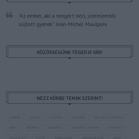
"Az ember, aki a tengert nézi, szerelemtől
sújtott gyerek." Jean-Michel Maulpoix
KÖZÖSSÉGÜNK TÉGED IS VÁR!
NÉZZ KÖRBE TÉMÁK SZERINT!
AIRBNB
AJÁNLÓ
AUSZTRIA
BALATON
BELFÖLDI TURIZMUS
BGYH
BOOKING
BUDAPEST
BUDAPEST AIRPORT
EMIRATES
FEJLESZTÉS
FÜRDŐ
GYÓGYFÜRDŐ
HORVÁTORSZÁG
HOTEL