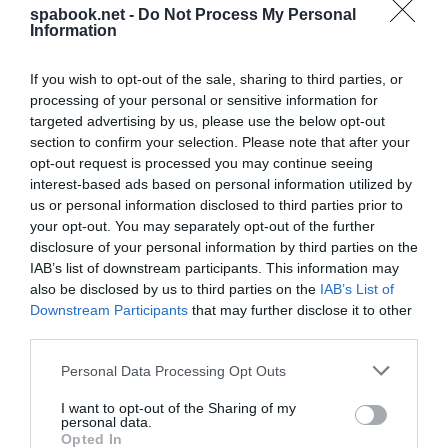
spabook.net -
Do Not Process My Personal
Information
GYÉMÁNTRA VÁLTOTTA ÚJ FEJLESZTÉSÉT A
ZALAKAROSI FÜRDŐ
If you wish to opt-out of the sale, sharing to third parties, or
írta
Polisor Bettina
processing of your personal or sensitive information for
targeted advertising by us, please use the below opt-out
A
Zalakarosi Fürdő
ismét bizonyította, hogy a
section to confirm your selection. Please note that after your
turizmus és a wellness területén nemcsak követi,
opt-out request is processed you may continue seeing
hanem alakítja is a trendeket. A fürdő a Magyar
interest-based ads based on personal information utilized by
us or personal information disclosed to third parties prior to
Marketing Szövetség rangos
Marketing Diamond
your opt-out. You may separately opt-out of the further
Awards
versenyén gyémánt elismerésben részesült
disclosure of your personal information by third parties on the
az „Innovációs marketing” kategóriában, amely jól
IAB’s list of downstream participants. This information may
also be disclosed by us to third parties on the
IAB’s List of
tükrözi elkötelezettségét a technológiai fejlesztések
Downstream Participants
that may further disclose it to other
és a vendégélmény javítása iránt.
third parties.
Please note that this website/app uses one or more Google
Personal Data Processing Opt Outs
OLVASS TOVÁBB
services and may gather and store information including but
not limited to your visit or usage behaviour. You may click to
I want to opt-out of the Sharing of my
personal data.
grant or deny consent to Google and its third-party tags to
Opted In