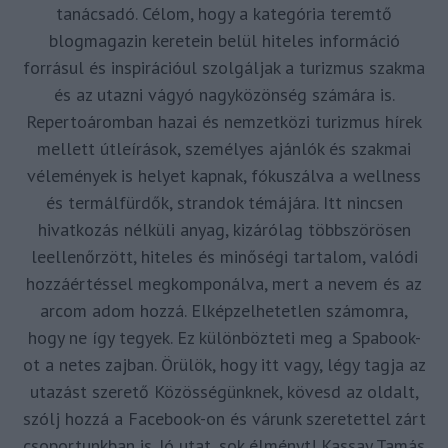
tanácsadó. Célom, hogy a kategória teremtő
blogmagazin keretein belül hiteles információ
forrásul és inspirációul szolgáljak a turizmus szakma
és az utazni vágyó nagyközönség számára is.
Repertoáromban hazai és nemzetközi turizmus hírek
mellett útleírások, személyes ajánlók és szakmai
vélemények is helyet kapnak, fókuszálva a wellness
és termálfürdők, strandok témájára. Itt nincsen
hivatkozás nélküli anyag, kizárólag többszörösen
leellenőrzött, hiteles és minőségi tartalom, valódi
hozzáértéssel megkomponálva, mert a nevem és az
arcom adom hozzá. Elképzelhetetlen számomra,
hogy ne így tegyek. Ez különbözteti meg a Spabook-
ot a netes zajban. Örülök, hogy itt vagy, légy tagja az
utazást szerető Közösségünknek, kövesd az oldalt,
szólj hozzá a Facebook-on és várunk szeretettel zárt
csoportunkban is. Jó utat, sok élményt! Kassay Tamás