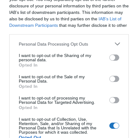
disclosure of your personal information by third parties on the
megszüntette a tartomány részleges autonómiáját.
IAB’s list of downstream participants. This information may
Ez a lépés széles körű elégedetlenséget váltott ki a
also be disclosed by us to third parties on the
IAB’s List of
helyiek körében, és fokozta a katonai jelenlétet.
Downstream Participants
that may further disclose it to other
third parties.
Emellett a térségben hosszú ideje működnek
Please note that this website/app uses one or more Google
Personal Data Processing Opt Outs
szeparatista és fegyveres csoportok, melyeket India
services and may gather and store information including but
szerint részben Pakisztán támogat. Ezek a csoportok
not limited to your visit or usage behaviour. You may click to
I want to opt-out of the Sharing of my
personal data.
grant or deny consent to Google and its third-party tags to
időről időre támadásokat hajtanak végre, elsősorban
Opted In
use your data for below specified purposes in below Google
a biztonsági erők és nem muszlim civilek ellen. Bár a
consent section.
I want to opt-out of the Sale of my
fegyveres összecsapások az utóbbi években
Personal Data.
Opted In
csökkentek, a politikai instabilitás és az etnikai-
vallási feszültségek továbbra is kiélezettek, így a
I want to opt-out of processing my
Personal Data for Targeted Advertising.
térség időről időre újra a figyelem középpontjába
Opted In
kerül – gyakran tragikus események kapcsán.
I want to opt-out of Collection, Use,
Retention, Sale, and/or Sharing of my
A nemzetközi utazókat és a hazai turistákat is
Personal Data that Is Unrelated with the
Purposes for which it was collected.
megrázó támadás újabb sötét fejezetet jelent a
Opted Out