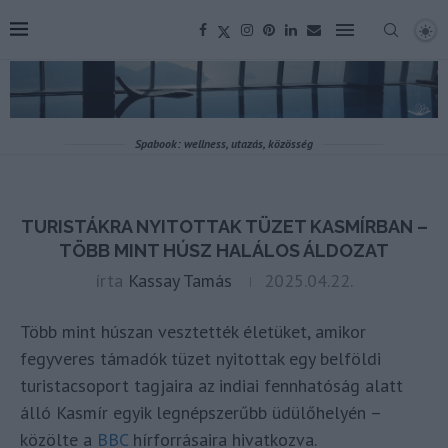
Spabook: wellness, utazás, közösség
TURISTÁKRA NYITOTTAK TÜZET KASMÍRBAN –
TÖBB MINT HÚSZ HALÁLOS ÁLDOZAT
írta
Kassay Tamás
2025.04.22.
Több mint húszan vesztették életüket, amikor
fegyveres támadók tüzet nyitottak egy belföldi
turistacsoport tagjaira az indiai fennhatóság alatt
álló Kasmír egyik legnépszerűbb üdülőhelyén –
közölte a
BBC
hírforrásaira hivatkozva.