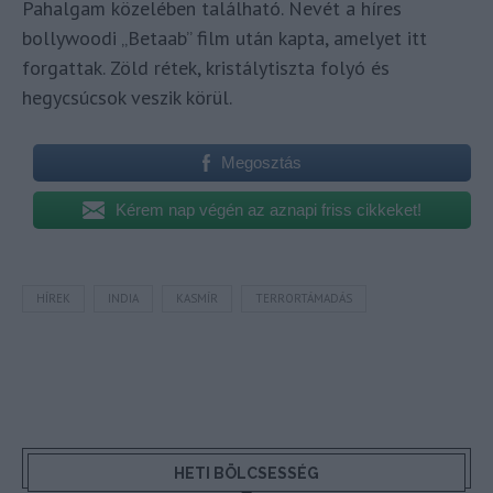
Pahalgam közelében található. Nevét a híres
bollywoodi „Betaab” film után kapta, amelyet itt
forgattak. Zöld rétek, kristálytiszta folyó és
hegycsúcsok veszik körül.
Megosztás
Kérem nap végén az aznapi friss cikkeket!
HÍREK
INDIA
KASMÍR
TERRORTÁMADÁS
HETI BÖLCSESSÉG