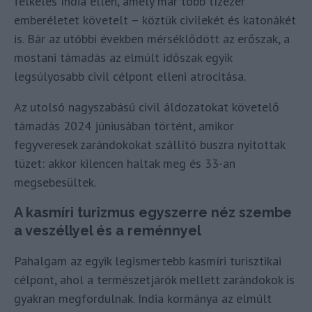
felkelés India ellen, amely már több tízezer
emberéletet követelt – köztük civilekét és katonákét
is. Bár az utóbbi években mérséklődött az erőszak, a
mostani támadás az elmúlt időszak egyik
legsúlyosabb civil célpont elleni atrocitása.
Az utolsó nagyszabású civil áldozatokat követelő
támadás 2024 júniusában történt, amikor
fegyveresek zarándokokat szállító buszra nyitottak
tüzet: akkor kilencen haltak meg és 33-an
megsebesültek.
A kasmíri turizmus egyszerre néz szembe
a veszéllyel és a reménnyel
Pahalgam az egyik legismertebb kasmíri turisztikai
célpont, ahol a természetjárók mellett zarándokok is
gyakran megfordulnak. India kormánya az elmúlt