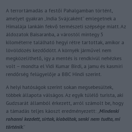
A terrortámadás a festői Pahalgamban történt,
amelyet gyakran „India Svájcaként” emlegetnek a
Himalája lankáin fekvő természeti szépsége miatt. Az
áldozatok Baisaranba, a várostól mintegy 5
kilométerre található hegyi rétre tartottak, amikor a
lövöldözés kezdődött. A környék járművel nem
megközelíthető, így a mentés is rendkívül nehézkes
volt – mondta el Vidi Kumar Birdi, a jamu és kasmíri
rendőrség felügyelője a BBC Hindi szerint.
A helyi hatóságok szerint sokan megsebesültek,
többek állapota válságos. Az egyik túlélő turista, aki
Gudzsarát államból érkezett, arról számolt be, hogy
a támadás teljes káoszt eredményezett: „
Mindenki
rohanni kezdett, sírtak, kiabáltak, senki nem tudta, mi
történik
.”