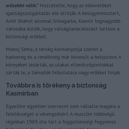
erősebbé válik.”
Hozzátette, hogy az elkövetőket
igazságszolgáltatás elé állítják. A belügyminisztert,
Amit Shahot azonnal Srinagarba, Kasmír legnagyobb
városába küldik, hogy válságtanácskozást tartson a
biztonsági erőkkel.
Manoj Sinha, a térség kormányzója szerint a
hadsereg és a rendőrség már kivonult a helyszínre. A
környéket lezárták, az utakat ellenőrzőpontokkal
zárták le, a támadók felkutatása nagy erőkkel folyik.
Továbbra is törékeny a biztonság
Kasmírban
Egyelőre egyetlen szervezet sem vállalta magára a
felelősséget a vérengzésért. A muszlim többségű
régióban 1989 óta tart a függetlenségi fegyveres