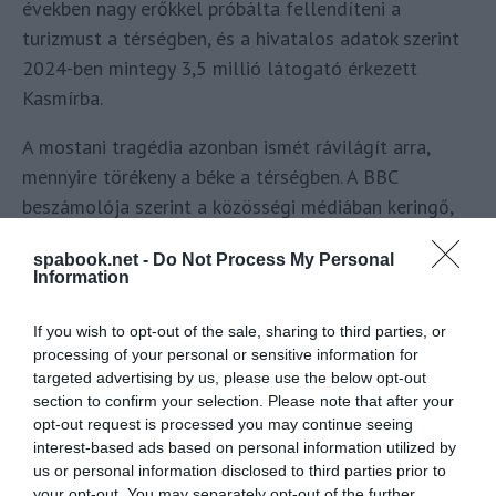
években nagy erőkkel próbálta fellendíteni a
turizmust a térségben, és a hivatalos adatok szerint
2024-ben mintegy 3,5 millió látogató érkezett
Kasmírba.
A mostani tragédia azonban ismét rávilágít arra,
mennyire törékeny a béke a térségben. A BBC
beszámolója szerint a közösségi médiában keringő,
de még nem ellenőrzött videófelvételeken
spabook.net -
Do Not Process My Personal
kétségbeesett kiáltások és a réten fekvő holttestek
Information
is láthatók.
If you wish to opt-out of the sale, sharing to third parties, or
Kasmír térségének feszültségei elsősorban India és
processing of your personal or sensitive information for
Pakisztán közti területi vitákra vezethetők vissza,
targeted advertising by us, please use the below opt-out
section to confirm your selection. Please note that after your
amelyek 1947 óta húzódnak. A régió többségében
opt-out request is processed you may continue seeing
muszlim lakosságú, de India fennhatósága alatt álló
interest-based ads based on personal information utilized by
része gyakran tapasztal politikai és vallási
us or personal information disclosed to third parties prior to
súrlódásokat, különösen azóta, hogy India 2019-ben
your opt-out. You may separately opt-out of the further