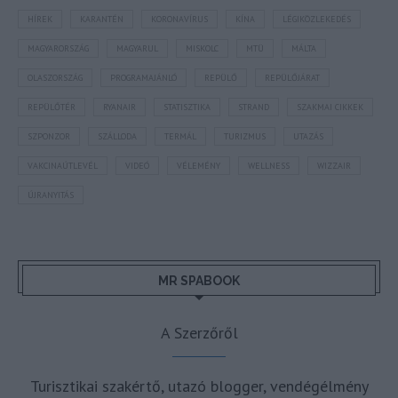
HÍREK
KARANTÉN
KORONAVÍRUS
KÍNA
LÉGIKÖZLEKEDÉS
MAGYARORSZÁG
MAGYARUL
MISKOLC
MTÜ
MÁLTA
OLASZORSZÁG
PROGRAMAJÁNLÓ
REPÜLŐ
REPÜLŐJÁRAT
REPÜLŐTÉR
RYANAIR
STATISZTIKA
STRAND
SZAKMAI CIKKEK
SZPONZOR
SZÁLLODA
TERMÁL
TURIZMUS
UTAZÁS
VAKCINAÚTLEVÉL
VIDEÓ
VÉLEMÉNY
WELLNESS
WIZZAIR
ÚJRANYITÁS
MR SPABOOK
A Szerzőről
Turisztikai szakértő, utazó blogger, vendégélmény