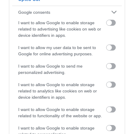
Himalája egyik legcsodálatosabb, ám gyakran
politikai konfliktusoktól tépázott régiójának
Google consents
történetében.
I want to allow Google to enable storage
related to advertising like cookies on web or
Természeti szépségek és tájak
device identifiers in apps.
Kasmírban
I want to allow my user data to be sent to
Google for online advertising purposes.
1. Dal-tó (Dal Lake) – Srinagar
A „Kelet Velencéjeként” is emlegetett Srinagar fő
I want to allow Google to send me
látványossága, híres a színes házhajókról
personalized advertising.
(houseboats) és shikara csónakokról. A tó
I want to allow Google to enable storage
tükröződései, a lebegő piacok és a hegyekkel
related to analytics like cookies on web or
körbevett panoráma lenyűgöző élményt nyújtanak.
device identifiers in apps.
2. Gulmarg
I want to allow Google to enable storage
related to functionality of the website or app.
Egész évben népszerű üdülőhely: télen India legjobb
síparadicsoma, nyáron pedig túrázók, virágmezők és a
I want to allow Google to enable storage
világhírű
Gulmarg Gondola
(a világ egyik