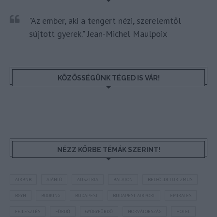
"Az ember, aki a tengert nézi, szerelemtől
sújtott gyerek." Jean-Michel Maulpoix
KÖZÖSSÉGÜNK TÉGED IS VÁR!
NÉZZ KÖRBE TÉMÁK SZERINT!
AIRBNB
AJÁNLÓ
AUSZTRIA
BALATON
BELFÖLDI TURIZMUS
BGYH
BOOKING
BUDAPEST
BUDAPEST AIRPORT
EMIRATES
FEJLESZTÉS
FÜRDŐ
GYÓGYFÜRDŐ
HORVÁTORSZÁG
HOTEL