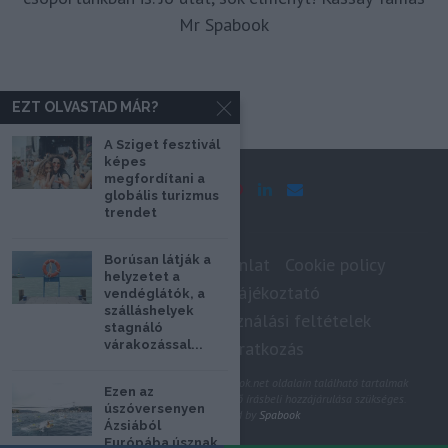
Mr Spabook
EZT OLVASTAD MÁR?
A Sziget fesztivál
képes
megfordítani a
globális turizmus
trendet
Borúsan látják a
Impresszum
Médiaajánlat
Cookie policy
helyzetet a
Adatkezelési tájékoztató
vendéglátók, a
szálláshelyek
Szerzői jogok, felhasználási feltételek
stagnáló
várakozással...
Hírlevél feliratkozás
@2020 - Minden jog fenntartva. A Spabook.net oldalain található tartalmak
Ezen az
felhasználásához, újraközléséhez a szerző írásbeli hozzájárulása szükséges.
úszóversenyen
All Rights Reserved by
Spabook
Ázsiából
Európába úsznak