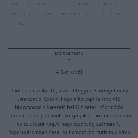
SZPONZOR
SZÁLLODA
TERMÁL
TURIZMUS
UTAZÁS
VAKCINAÚTLEVÉL
VIDEÓ
VÉLEMÉNY
WELLNESS
WIZZAIR
ÚJRANYITÁS
MR SPABOOK
A Szerzőről
Turisztikai szakértő, utazó blogger, vendégélmény
tanácsadó. Célom, hogy a kategória teremtő
blogmagazin keretein belül hiteles információ
forrásul és inspirációul szolgáljak a turizmus szakma
és az utazni vágyó nagyközönség számára is.
Repertoáromban hazai és nemzetközi turizmus hírek