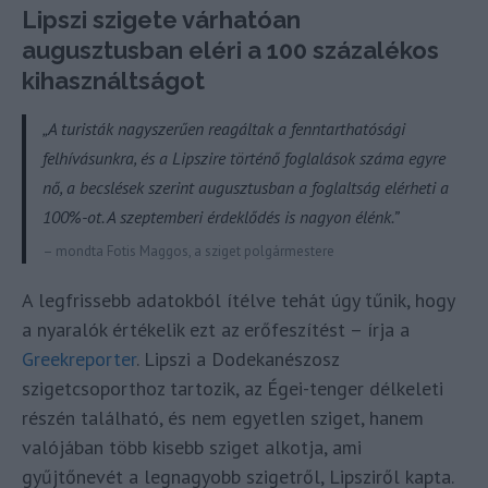
Lipszi szigete várhatóan
augusztusban eléri a 100 százalékos
kihasználtságot
„A turisták nagyszerűen reagáltak a fenntarthatósági
felhívásunkra, és a Lipszire történő foglalások száma egyre
nő, a becslések szerint augusztusban a foglaltság elérheti a
100%-ot. A szeptemberi érdeklődés is nagyon élénk.”
– mondta Fotis Maggos, a sziget polgármestere
A legfrissebb adatokból ítélve tehát úgy tűnik, hogy
a nyaralók értékelik ezt az erőfeszítést – írja a
Greekreporter
. Lipszi a Dodekanészosz
szigetcsoporthoz tartozik, az Égei-tenger délkeleti
részén található, és nem egyetlen sziget, hanem
valójában több kisebb sziget alkotja, ami
gyűjtőnevét a legnagyobb szigetről, Lipsziről kapta.