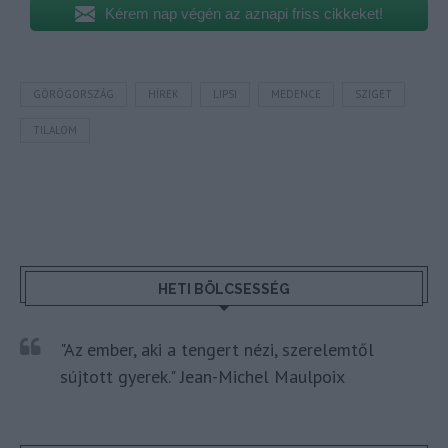
Kérem nap végén az aznapi friss cikkeket!
GÖRÖGORSZÁG
HÍREK
LIPSI
MEDENCE
SZIGET
TILALOM
HETI BÖLCSESSÉG
"Az ember, aki a tengert nézi, szerelemtől
sújtott gyerek." Jean-Michel Maulpoix