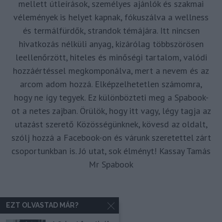
mellett útleírások, személyes ajánlók és szakmai
vélemények is helyet kapnak, fókuszálva a wellness
és termálfürdők, strandok témájára. Itt nincsen
hivatkozás nélküli anyag, kizárólag többszörösen
leellenőrzött, hiteles és minőségi tartalom, valódi
hozzáértéssel megkomponálva, mert a nevem és az
arcom adom hozzá. Elképzelhetetlen számomra,
hogy ne így tegyek. Ez különbözteti meg a Spabook-
ot a netes zajban. Örülök, hogy itt vagy, légy tagja az
utazást szerető Közösségünknek, kövesd az oldalt,
szólj hozzá a Facebook-on és várunk szeretettel zárt
csoportunkban is. Jó utat, sok élményt! Kassay Tamás
Mr Spabook
EZT OLVASTAD MÁR?