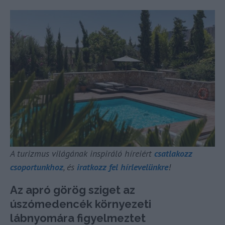
A turizmus világának inspiráló híreiért
csatlakozz
csoportunkhoz
, és
iratkozz fel hírlevelünkre
!
Az apró görög sziget az
úszómedencék környezeti
lábnyomára figyelmeztet