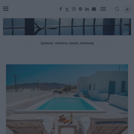
Spabook: wellness, utazás, közösség