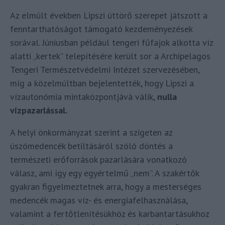
Az elmúlt években Lipszi úttörő szerepet játszott a
fenntarthatóságot támogató kezdeményezések
sorával. Júniusban például tengeri fűfajok alkotta víz
alatti „kertek” telepítésére került sor a Archipelagos
Tengeri Természetvédelmi Intézet szervezésében,
míg a közelmúltban bejelentették, hogy Lipszi a
vízautonómia mintaközpontjává válik,
nulla
vízpazarlással.
A helyi önkormányzat szerint a szigeten az
úszómedencék betiltásáról szóló döntés a
természeti erőforrások pazarlására vonatkozó
válasz, ami így egy egyértelmű „nem”. A szakértők
gyakran figyelmeztetnek arra, hogy a mesterséges
medencék magas víz- és energiafelhasználása,
valamint a fertőtlenítésükhöz és karbantartásukhoz