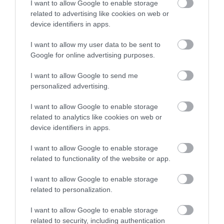
I want to allow Google to enable storage
related to advertising like cookies on web or
Ios
device identifiers in apps.
Szkopelosz
I want to allow my user data to be sent to
Astypalaia
Google for online advertising purposes.
Androsz
I want to allow Google to send me
personalized advertising.
Kalimnosz
Szifnosz
I want to allow Google to enable storage
related to analytics like cookies on web or
Kárpáthosz
device identifiers in apps.
Párosz
I want to allow Google to enable storage
Náxosz
related to functionality of the website or app.
I want to allow Google to enable storage
Az MTC GROUP felmérései szerint Mykonos és
related to personalization.
Santorini változatlanul nagy népszerűségnek örvend
világszerte, és Kréta ismét vezető szerepet tölt be a
I want to allow Google to enable storage
related to security, including authentication