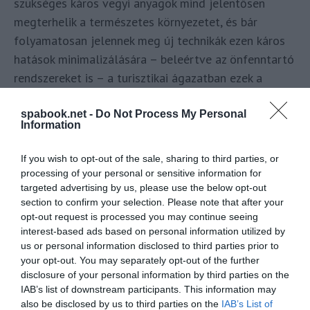
szükséges káros vegyi anyagok mind jelentősen
megterhelik a természetes környezetet, és bár
folyamatosan jelennek meg új technikák ezen káros
hatások minimalizálására – beleértve az önfenntartó
rendszereket is – a turisztikai ágazatban ezek a
rendszerek még csak ritkán fordulnak elő.
spabook.net -
Do Not Process My Personal
Information
If you wish to opt-out of the sale, sharing to third parties, or
processing of your personal or sensitive information for
targeted advertising by us, please use the below opt-out
section to confirm your selection. Please note that after your
opt-out request is processed you may continue seeing
interest-based ads based on personal information utilized by
us or personal information disclosed to third parties prior to
your opt-out. You may separately opt-out of the further
disclosure of your personal information by third parties on the
IAB’s list of downstream participants. This information may
also be disclosed by us to third parties on the
IAB’s List of