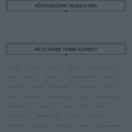
KÖZÖSSÉGÜNK TÉGED IS VÁR!
NÉZZ KÖRBE TÉMÁK SZERINT!
AIRBNB
AJÁNLÓ
AUSZTRIA
BALATON
BELFÖLDI TURIZMUS
BGYH
BOOKING
BUDAPEST
BUDAPEST AIRPORT
EMIRATES
FEJLESZTÉS
FÜRDŐ
GYÓGYFÜRDŐ
HORVÁTORSZÁG
HOTEL
HÍREK
KARANTÉN
KORONAVÍRUS
KÍNA
LÉGIKÖZLEKEDÉS
MAGYARORSZÁG
MAGYARUL
MISKOLC
MTÜ
MÁLTA
OLASZORSZÁG
PROGRAMAJÁNLÓ
REPÜLŐ
REPÜLŐJÁRAT
REPÜLŐTÉR
RYANAIR
STATISZTIKA
STRAND
SZAKMAI CIKKEK