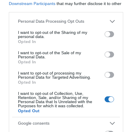
Downstream Participants
that may further disclose it to other
third parties.
Please note that this website/app uses one or more Google
Personal Data Processing Opt Outs
Görögország szállások
kiválasztásában,
services and may gather and store information including but
utazásszervezésben örömmel segít megbízható
not limited to your visit or usage behaviour. You may click to
I want to opt-out of the Sharing of my
personal data.
grant or deny consent to Google and its third-party tags to
partnerünk, a
Schuster Travel
.
Opted In
use your data for below specified purposes in below Google
consent section.
Magas kihasználtságot elérő görög
I want to opt-out of the Sale of my
Personal Data.
szigetek
Opted In
I want to opt-out of processing my
Az augusztusi magas foglaltság tekintetében Lipszi
Personal Data for Targeted Advertising.
szigetét szorosan követi az alábbi tizenegy görög
Opted In
sziget az
AMNA
szerint, hiszen a becslések alapján
I want to opt-out of Collection, Use,
Retention, Sale, and/or Sharing of my
augusztusban, a turisztikai szezon csúcspontján mind
Personal Data that Is Unrelated with the
Purposes for which it was collected.
meghaladja majd a 90 százalékos kihasználtságot:
Opted Out
Számosz
Google consents
Leszbosz