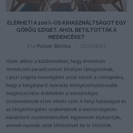
ELÉRHETI A 100%-OS KIHASZNÁLTSÁGOT EGY
GÖRÖG SZIGET, AHOL BETILTOTTÁK A
MEDENCÉKET
írta
Polisor Bettina
2023.08.02.
Hűen ahhoz a küldetéséhez, hogy érintetlen
természeti paradicsomot kínáljon látogatóinak,
Lipszi szigete nemrégiben azzal került a címlapokra,
hogy a tengerparti nyaralás környezettudatosabb
megközelítése érdekében a mesterséges
úszómedencék ellen emelt szót. A helyi hatóságok és
az idegenforgalmi szakemberek a mesterségesen
kialakított úszómedencéket egyenesen elutasítják,
aminek nyomán azok létesítését be is tiltották.