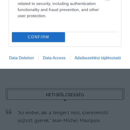
related to security, including authentication
functionality and fraud prevention, and other
Megosztás
user protection.
Kérem nap végén az aznapi friss cikkeket!
CONFIRM
HÍREK
LÉGIKÖZLEKEDÉS
ÚJRANYITÁS
WIZZAIR
Data Deletion
Data Access
Adatkezeklési tájékoztató
HETI BÖLCSESSÉG
"Az ember, aki a tengert nézi, szerelemtől
sújtott gyerek." Jean-Michel Maulpoix