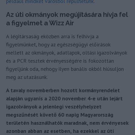
például mindkét városból repülhetünk
.
Az úti okmányok megújítására hívja fel
a figyelmet a Wizz Air
A légitársaság eközben arra is felhívja a
figyelmünket, hogy az egészségügyi előírások
mellett az okmányok, adatlapok, oltási igazolványok
és a PCR tesztek érvényességére is fokozottan
figyeljünk oda, nehogy ilyen banális okból hiúsuljon
meg az utazásunk.
A tavaly novemberben hozott kormányrendelet
alapján ugyanis a 2020 november 4-e után lejárt
igazolványok a jelenlegi veszélyhelyzet
megszűnését követő 60 napig Magyarország
területén használhatók maradnak, nem érvényesek
azonban abban az esetben, ha ezekkel az úti