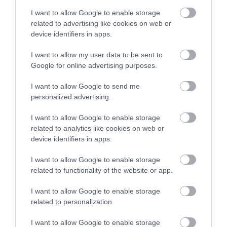
vár a
Wellness, Utazás, Élmények
csoport.
I want to allow Google to enable storage
related to advertising like cookies on web or
A
Wizz Air
létrehozott a weboldalán egy
device identifiers in apps.
Utazástervező térkép
menüpontot, aminek
I want to allow my user data to be sent to
segítségével tájékozódhatunk a legfrissebb
Google for online advertising purposes.
beutazási feltételekről. Természetesen továbbra is
I want to allow Google to send me
igaz, hogy minden elindulás előtt az adott ország és
personalized advertising.
város hivatalos konzuli weboldalát is célszerű
(„kell”) ellenőrizni, az az igazán naprakész verzió. A
I want to allow Google to enable storage
különböző védettségi igazolványok elfogadásáról is
related to analytics like cookies on web or
device identifiers in apps.
az adott célország konzuli oldalán érdemes
tájékozódni, hiszen a lista folyamatosan bővül, ám
I want to allow Google to enable storage
sok helyre továbbra sem elég az oltási igazolvány a
related to functionality of the website or app.
beutazáshoz.
I want to allow Google to enable storage
related to personalization.
Ezekbe az
országokba utazhatunk teszt és karantén
nélkül
, nézd meg a listát!
I want to allow Google to enable storage