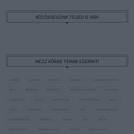
KÖZÖSSÉGÜNK TÉGED IS VÁR!
NÉZZ KÖRBE TÉMÁK SZERINT!
AIRBNB
AJÁNLÓ
AUSZTRIA
BALATON
BELFÖLDI TURIZMUS
BGYH
BOOKING
BUDAPEST
BUDAPEST AIRPORT
EMIRATES
FEJLESZTÉS
FÜRDŐ
GYÓGYFÜRDŐ
HORVÁTORSZÁG
HOTEL
HÍREK
KARANTÉN
KORONAVÍRUS
KÍNA
LÉGIKÖZLEKEDÉS
MAGYARORSZÁG
MAGYARUL
MISKOLC
MTÜ
MÁLTA
OLASZORSZÁG
PROGRAMAJÁNLÓ
REPÜLŐ
REPÜLŐJÁRAT