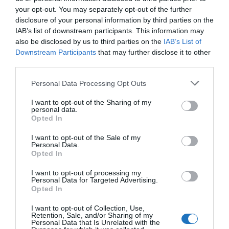
„
Az országban még sehol nem történt ekkora felületű mozaik
your opt-out. You may separately opt-out of the further
szétbontása, áthelyezése és felújított állapotban
disclosure of your personal information by third parties on the
IAB’s list of downstream participants. This information may
újraalkotása
.”
also be disclosed by us to third parties on the
IAB’s List of
– mondta Kónya Ferenc a Barcsay Jenő Képzőművészeti
Downstream Participants
that may further disclose it to other
Alapítvány alapítója.
third parties.
Please note that this website/app uses one or more Google
Personal Data Processing Opt Outs
A páratlan érték megmentése egy példaértékű
services and may gather and store information including but
összefogásnak köszönhető. A mozaikképek számára a
not limited to your visit or usage behaviour. You may click to
I want to opt-out of the Sharing of my
personal data.
művész jogörökösei és a Barcsay Képzőművészeti
grant or deny consent to Google and its third-party tags to
Opted In
use your data for below specified purposes in below Google
Alapítvány közbenjárásával új helyszínt találtak. Így
consent section.
I want to opt-out of the Sale of my
2017-ben Filó Mihály restaurátor és csapata az
Personal Data.
Opted In
eredeti helyéről szakszerűen leválasztotta az
alkotásokat a mintegy 55 négyzetméternyi felületről.
I want to opt-out of processing my
Personal Data for Targeted Advertising.
A mozaikpár az akkor újjáépülő Csillaghegyi fürdő
Opted In
fedett uszodájában kapott helyet 2018-ban, és azóta
I want to opt-out of Collection, Use,
is itt csodálhatja meg nap, mint nap többszáz
Retention, Sale, and/or Sharing of my
Personal Data that Is Unrelated with the
gyermek és felnőtt.