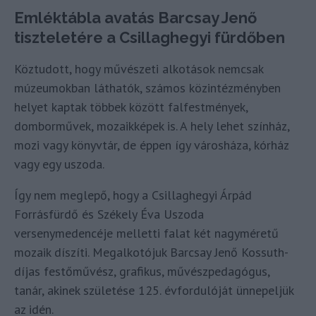
Emléktábla avatás Barcsay Jenő
tiszteletére a Csillaghegyi fürdőben
Köztudott, hogy művészeti alkotások nemcsak
múzeumokban láthatók, számos közintézményben
helyet kaptak többek között falfestmények,
domborművek, mozaikképek is. A hely lehet színház,
mozi vagy könyvtár, de éppen így városháza, kórház
vagy egy uszoda.
Így nem meglepő, hogy a Csillaghegyi Árpád
Forrásfürdő és Székely Éva Uszoda
versenymedencéje melletti falat két nagyméretű
mozaik díszíti. Megalkotójuk Barcsay Jenő Kossuth-
díjas festőművész, grafikus, művészpedagógus,
tanár, akinek születése 125. évfordulóját ünnepeljük
az idén.