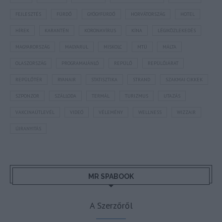
FEJLESZTÉS
FÜRDŐ
GYÓGYFÜRDŐ
HORVÁTORSZÁG
HOTEL
HÍREK
KARANTÉN
KORONAVÍRUS
KÍNA
LÉGIKÖZLEKEDÉS
MAGYARORSZÁG
MAGYARUL
MISKOLC
MTÜ
MÁLTA
OLASZORSZÁG
PROGRAMAJÁNLÓ
REPÜLŐ
REPÜLŐJÁRAT
REPÜLŐTÉR
RYANAIR
STATISZTIKA
STRAND
SZAKMAI CIKKEK
SZPONZOR
SZÁLLODA
TERMÁL
TURIZMUS
UTAZÁS
VAKCINAÚTLEVÉL
VIDEÓ
VÉLEMÉNY
WELLNESS
WIZZAIR
ÚJRANYITÁS
MR SPABOOK
A Szerzőről