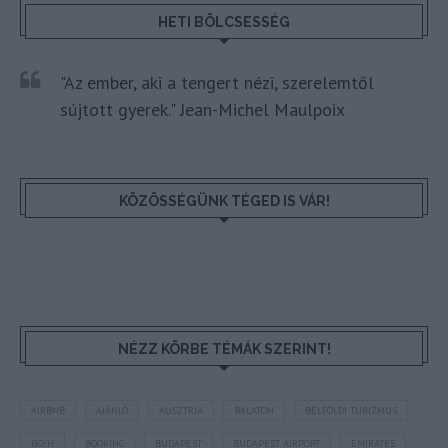
HETI BÖLCSESSÉG
"Az ember, aki a tengert nézi, szerelemtől
sújtott gyerek." Jean-Michel Maulpoix
KÖZÖSSÉGÜNK TÉGED IS VÁR!
NÉZZ KÖRBE TÉMÁK SZERINT!
AIRBNB
AJÁNLÓ
AUSZTRIA
BALATON
BELFÖLDI TURIZMUS
BGYH
BOOKING
BUDAPEST
BUDAPEST AIRPORT
EMIRATES