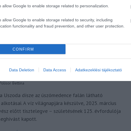
o allow Google to enable storage related to personalization.
o allow Google to enable storage related to security, including
cation functionality and fraud prevention, and other user protection.
CONFIRM
D FORRÁSFÜRDŐBEN AVATTAK
Data Deletion
Data Access
Adatkezeklési tájékoztató
 MOZAIKMŰVÉSZ TISZTELETÉRE
Polisor Bettina
va Uszoda dísze az úszómedence falán látható
lkotásai. A víz világnapjára készülve, 2025. március
ész előtt tisztelegve – születésének 125. évfordulója
eghívást kapott.