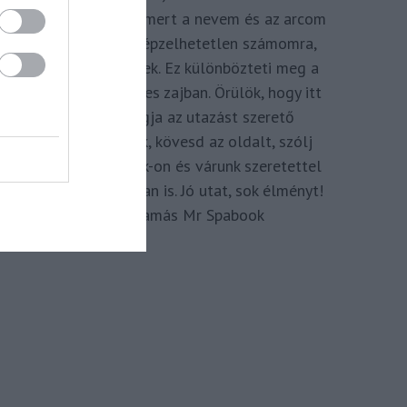
megkomponálva, mert a nevem és az arcom
adom hozzá. Elképzelhetetlen számomra,
hogy ne így tegyek. Ez különbözteti meg a
Spabook-ot a netes zajban. Örülök, hogy itt
vagy, légy tagja az utazást szerető
Közösségünknek, kövesd az oldalt, szólj
hozzá a Facebook-on és várunk szeretettel
zárt csoportunkban is. Jó utat, sok élményt!
Kassay Tamás Mr Spabook