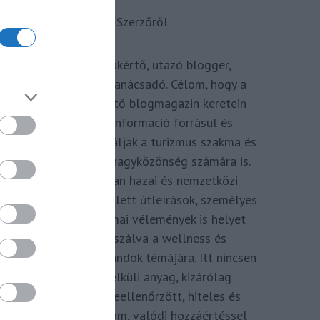
A Szerzőről
Turisztikai szakértő, utazó blogger,
vendégélmény tanácsadó. Célom, hogy a
kategória teremtő blogmagazin keretein
belül hiteles információ forrásul és
inspirációul szolgáljak a turizmus szakma és
az utazni vágyó nagyközönség számára is.
Repertoáromban hazai és nemzetközi
turizmus hírek mellett útleírások, személyes
ajánlók és szakmai vélemények is helyet
kapnak, fókuszálva a wellness és
termálfürdők, strandok témájára. Itt nincsen
hivatkozás nélküli anyag, kizárólag
többszörösen leellenőrzött, hiteles és
minőségi tartalom, valódi hozzáértéssel