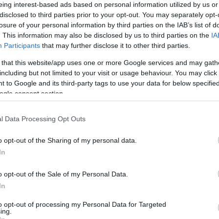
eing interest-based ads based on personal information utilized by us or
disclosed to third parties prior to your opt-out. You may separately opt-
OTTAK EMLÉKET A PALATINUS
losure of your personal information by third parties on the IAB’s list of
. This information may also be disclosed by us to third parties on the
IA
RANDON
Participants
that may further disclose it to other third parties.
Polisor Bettina
 that this website/app uses one or more Google services and may gath
lyszínea Margit-sziget és különösen a fővárosiak
including but not limited to your visit or usage behaviour. You may click 
 to Google and its third-party tags to use your data for below specifi
gyerekek, felnőttek és persze családok számára sok-sok
ogle consent section.
eken át nyaralt itt, és ezt emléktáblával örökítették
ött időkre és a mára legendássá
l Data Processing Opt Outs
ábláját 2025. augusztus 23-án avatták fel a
ri család körében – tudta meg a
Spabook.net
.
o opt-out of the Sharing of my personal data.
In
VASS TOVÁBB
o opt-out of the Sale of my Personal Data.
In
to opt-out of processing my Personal Data for Targeted
ing.