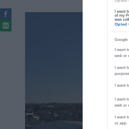
Opted 
I want t
of my P
was col
Opted 
Google 
I want t
web or d
I want t
purpose
I want 
I want t
web or d
I want t
or app.