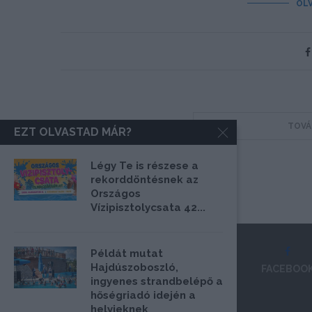
OL
TOVÁ
EZT OLVASTAD MÁR?
Légy Te is részese a
rekorddöntésnek az
Országos
Vízipisztolycsata 42...
Példát mutat
Hajdúszoboszló,
FACEBOO
ingyenes strandbelépő a
hőségriadó idején a
helyieknek