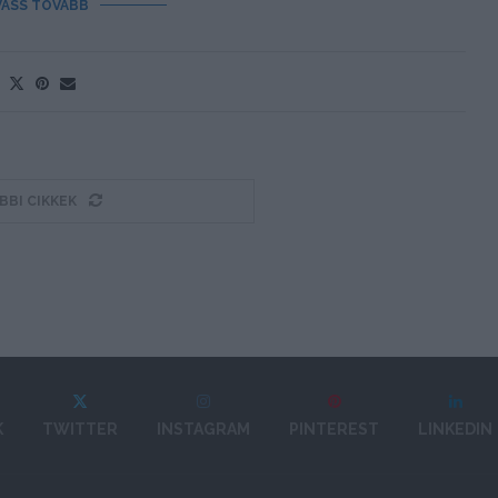
VASS TOVÁBB
BBI CIKKEK
K
TWITTER
INSTAGRAM
PINTEREST
LINKEDIN