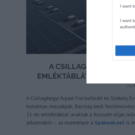
I want t
I want t
authenti
A CSILLAGHEGYI ÁRPÁ
EMLÉKTÁBLÁT A LEGENDÁS
írta
A Csillaghegyi Árpád Forrásfürdő és Székely É
hatalmas mozaikpár, Barcsay Jenő festőművész a
21-én emléktáblát avattak a Kossuth-díjas műv
alkalmából – az eseményre a
Spabook.net
is m