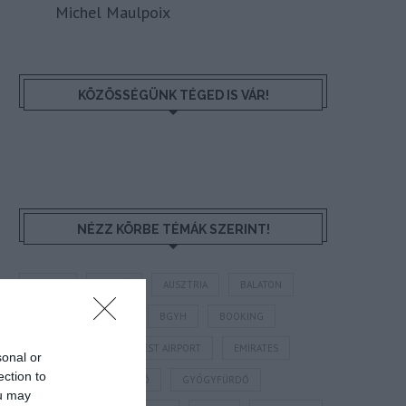
Michel Maulpoix
KÖZÖSSÉGÜNK TÉGED IS VÁR!
NÉZZ KÖRBE TÉMÁK SZERINT!
AIRBNB
AJÁNLÓ
AUSZTRIA
BALATON
BELFÖLDI TURIZMUS
BGYH
BOOKING
BUDAPEST
BUDAPEST AIRPORT
EMIRATES
sonal or
ection to
FEJLESZTÉS
FÜRDŐ
GYÓGYFÜRDŐ
ou may