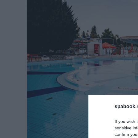
spabook.n
If you wish 
sensitive in
confirm you