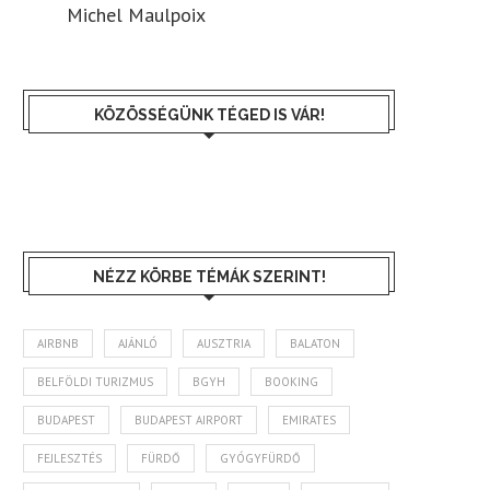
Michel Maulpoix
KÖZÖSSÉGÜNK TÉGED IS VÁR!
NÉZZ KÖRBE TÉMÁK SZERINT!
AIRBNB
AJÁNLÓ
AUSZTRIA
BALATON
BELFÖLDI TURIZMUS
BGYH
BOOKING
BUDAPEST
BUDAPEST AIRPORT
EMIRATES
FEJLESZTÉS
FÜRDŐ
GYÓGYFÜRDŐ