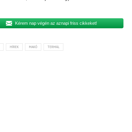
Kérem nap végén az aznapi friss cikkeket!
HÍREK
MAKÓ
TERMÁL