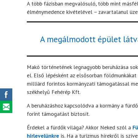
A több fázisban megvalósuló, több mint másfél
élménymedence kivételével – zavartalanul üze
A megálmodott épület látvá
Makó történetének legnagyobb beruházása soké
el. Első lépésként az elsősorban földmunkákat 
milliárd forintos kormányzati támogatással meg
székhelyű Fehérép Kft.
A beruházáshoz kapcsolódva a kormány a fürdő 
forint támogatást biztosít.
Érdekel a fürdők világa? Akkor Neked szól a
Fü
hírlevelünkre
is. Ha a turizmus hírekről is szí