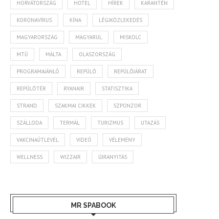
HORVÁTORSZÁG
HOTEL
HÍREK
KARANTÉN
KORONAVÍRUS
KÍNA
LÉGIKÖZLEKEDÉS
MAGYARORSZÁG
MAGYARUL
MISKOLC
MTÜ
MÁLTA
OLASZORSZÁG
PROGRAMAJÁNLÓ
REPÜLŐ
REPÜLŐJÁRAT
REPÜLŐTÉR
RYANAIR
STATISZTIKA
STRAND
SZAKMAI CIKKEK
SZPONZOR
SZÁLLODA
TERMÁL
TURIZMUS
UTAZÁS
VAKCINAÚTLEVÉL
VIDEÓ
VÉLEMÉNY
WELLNESS
WIZZAIR
ÚJRANYITÁS
MR SPABOOK