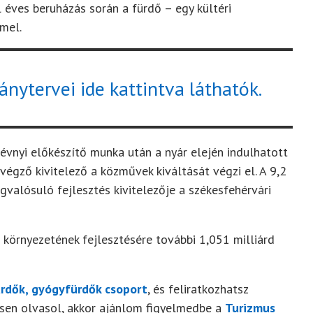
 éves beruházás során a fürdő – egy kültéri
mel.
nytervei ide kattintva láthatók.
vnyi előkészítő munka után a nyár elején indulhatott
végző kivitelező a közművek kiváltását végzi el. A 9,2
valósuló fejlesztés kivitelezője a székesfehérvári
környezetének fejlesztésére további 1,051 milliárd
rdők, gyógyfürdők csoport
, és feliratkozhatsz
vesen olvasol, akkor ajánlom figyelmedbe a
Turizmus