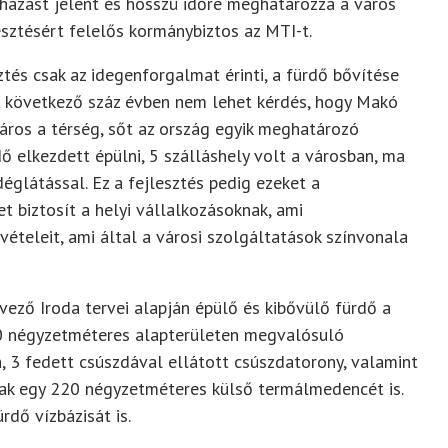
uházást jelent és hosszú időre meghatározza a város
sztésért felelős kormánybiztos az MTI-t.
ztés csak az idegenforgalmat érinti, a fürdő bővítése
A következő száz évben nem lehet kérdés, hogy Makó
város a térség, sőt az ország egyik meghatározó
ő elkezdett épülni, 5 szálláshely volt a városban, ma
églátással. Ez a fejlesztés pedig ezeket a
t biztosít a helyi vállalkozásoknak, ami
ételeit, ami által a városi szolgáltatások színvonala
ező Iroda tervei alapján épülő és kibővülő fürdő a
00 négyzetméteres alapterületen megvalósuló
a, 3 fedett csúszdával ellátott csúszdatorony, valamint
anak egy 220 négyzetméteres külső termálmedencét is.
rdő vízbázisát is.