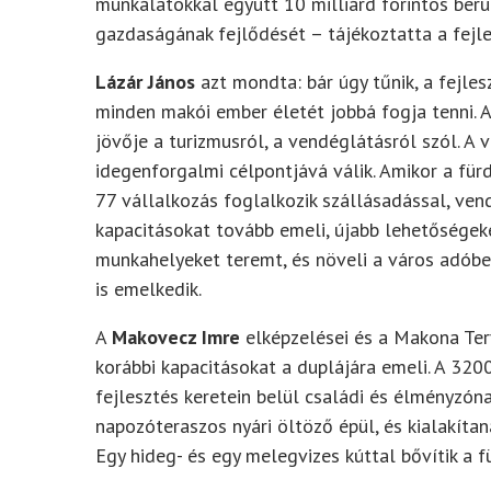
munkálatokkal együtt 10 milliárd forintos ber
gazdaságának fejlődését – tájékoztatta a fejle
Lázár János
azt mondta: bár úgy tűnik, a fejles
minden makói ember életét jobbá fogja tenni. 
jövője a turizmusról, a vendéglátásról szól. A 
idegenforgalmi célpontjává válik. Amikor a fürd
77 vállalkozás foglalkozik szállásadással, vend
kapacitásokat tovább emeli, újabb lehetőségeke
munkahelyeket teremt, és növeli a város adóbev
is emelkedik.
A
Makovecz Imre
elképzelései és a Makona Terv
korábbi kapacitásokat a duplájára emeli. A 32
fejlesztés keretein belül családi és élményzón
napozóteraszos nyári öltöző épül, és kialakít
Egy hideg- és egy melegvizes kúttal bővítik a fü