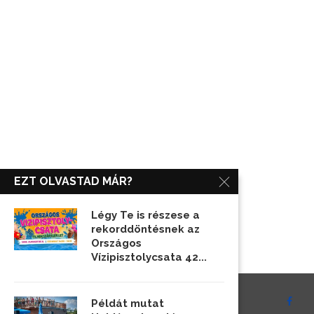
EZT OLVASTAD MÁR?
Légy Te is részese a
rekorddöntésnek az
Országos
Vízipisztolycsata 42...
Példát mutat