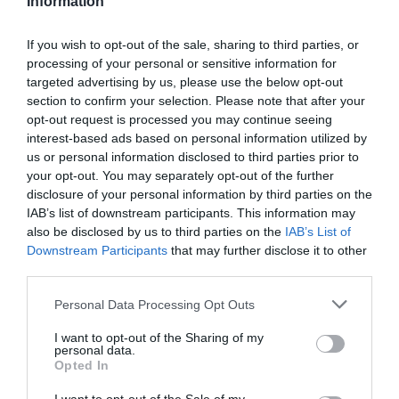
Information
szállodai színvonal az érdi Termál Hotel
Ligetben
If you wish to opt-out of the sale, sharing to third parties, or
processing of your personal or sensitive information for
Ahhoz, hogy a Termál Hotel Liget eredeti funkcióját
targeted advertising by us, please use the below opt-out
section to confirm your selection. Please note that after your
betöltve újra üzemelhessen, még számos akadályt
opt-out request is processed you may continue seeing
kell leküzdeni, hiszen – ahogy arról a polgármester
interest-based ads based on personal information utilized by
említést tett – a befektető szerint az energiaválság,
us or personal information disclosed to third parties prior to
és a rezsiárak elszabadulása mind lassítják a tervek
your opt-out. You may separately opt-out of the further
disclosure of your personal information by third parties on the
megvalósítását. Ezen felül a hotel épülete nagyon
IAB’s list of downstream participants. This information may
rossz állapotban van, amire nem csak felújítás,
also be disclosed by us to third parties on the
IAB’s List of
hanem a befektető tervei szerint bővítés is vár, a
Downstream Participants
that may further disclose it to other
third parties.
szobaszámot 25-ről 50-re emelnék, így az alapos
statikai felmérés elengedhetetlen.
Please note that this website/app uses one or more Google
Personal Data Processing Opt Outs
services and may gather and store information including but
A fejlemények tükrében a polgármester bizakodó,
not limited to your visit or usage behaviour. You may click to
I want to opt-out of the Sharing of my
personal data.
grant or deny consent to Google and its third-party tags to
hiszen a fürdő felújításával a helyi lakosoknak és a
Opted In
use your data for below specified purposes in below Google
környéken élőknek sem Agárd, sem Budapest
consent section.