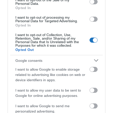
I want to opt-out of the Sale of my
irányába nem lenne szükséges elmozdulnia, hogy a
Personal Data.
Opted In
gyógyvíz áldásos hatását élvezhessék.
I want to opt-out of processing my
Personal Data for Targeted Advertising.
Megosztás
Opted In
I want to opt-out of Collection, Use,
Kérem nap végén az aznapi friss cikkeket!
Retention, Sale, and/or Sharing of my
Personal Data that Is Unrelated with the
Purposes for which it was collected.
Opted Out
ÉRD
FÜRDŐ
HÍREK
MAGYARORSZÁG
TERMÁL
Google consents
I want to allow Google to enable storage
related to advertising like cookies on web or
device identifiers in apps.
I want to allow my user data to be sent to
Google for online advertising purposes.
HETI BÖLCSESSÉG
I want to allow Google to send me
"Az ember, aki a tengert nézi, szerelemtől
personalized advertising.