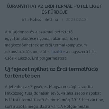
ÚJRANYITHAT AZ ÉRDI TERMÁL HOTEL LIGET
ÉS FÜRDŐJE
írta
Polisor Bettina
2023.02.18.
A tulajdonos és a szakmai befektető
együttműködése nyomán akár már idén
megkezdődhetnek az érdi termálkomplexum
rekonstrukciós munkái –
közölte
a nagyszerű hírt
Csőzik László, Érd polgármestere.
Új fejezet nyílhat az Érdi termálfüdő
történetében
A jelenleg az Egységes Magyarországi Izraelita
Hitközség tulajdonában lévő, valaha szebb napokat
is látott termálfürdő és hotel még 2015-ben zárt be,
sorsa azóta megoldásra várt. A Polgármester