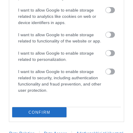
sújtott gyerek." Jean-Michel Maulpoix
I want to allow Google to enable storage
related to analytics like cookies on web or
device identifiers in apps.
KÖZÖSSÉGÜNK TÉGED IS VÁR!
I want to allow Google to enable storage
related to functionality of the website or app.
I want to allow Google to enable storage
related to personalization.
I want to allow Google to enable storage
NÉZZ KÖRBE TÉMÁK SZERINT!
related to security, including authentication
functionality and fraud prevention, and other
user protection.
AIRBNB
AJÁNLÓ
AUSZTRIA
BALATON
BELFÖLDI TURIZMUS
BGYH
BOOKING
BUDAPEST
BUDAPEST AIRPORT
EMIRATES
CONFIRM
FEJLESZTÉS
FÜRDŐ
GYÓGYFÜRDŐ
HORVÁTORSZÁG
HOTEL
HÍREK
KARANTÉN
KORONAVÍRUS
KÍNA
LÉGIKÖZLEKEDÉS