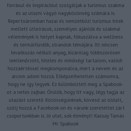
forrásul és inspirációul szolgáljak a turizmus szakma
és az utazni vágyó nagyközönség számára is.
Repertoáromban hazai és nemzetközi turizmus hírek
mellett útleírások, személyes ajánlók és szakmai
vélemények is helyet kapnak, fókuszálva a wellness
és termálfürdők, strandok témájára. Itt nincsen
hivatkozás nélküli anyag, kizárólag többszörösen
leellenőrzött, hiteles és minőségi tartalom, valódi
hozzáértéssel megkomponálva, mert a nevem és az
arcom adom hozzá. Elképzelhetetlen számomra,
hogy ne így tegyek. Ez különbözteti meg a Spabook-
ot a netes zajban. Örülök, hogy itt vagy, légy tagja az
utazást szerető Közösségünknek, kövesd az oldalt,
szólj hozzá a Facebook-on és várunk szeretettel zárt
csoportunkban is. Jó utat, sok élményt! Kassay Tamás
Mr Spabook