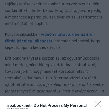
tájékoztatása szerint azonban a tervek szerint idén
sor kerülhet a hotel belső felújítására, jövőre pedig
a medencék a parkolók, az udvar és az utcafrontot is
méltó új külsőt kaphat.
Korábbi cikkünkben
videón mutattuk be az érdi
fürdő jelenlegi állapotát
, érdemes belenézni, hogy
képet kapjon a kedves olvasó.
Érd önkormányzata készen áll az együttműködésre,
mind meleg, mind hideg vizet tudna szolgáltatni,
továbbá jó hír, hogy mindkét korábban elzárt
termálkút alkalmas a fürdő termálvízzel történő
újbóli ellátására.
Ez, a jelenlegi rezsi mizéria közepette
fontos tényező és akár döntő is lehet a jövőre nézve – a
szerk.
spabook.net -
Do Not Process My Personal
Felújítás és fejlesztés: cél a 3 csillagos