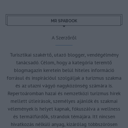
MR SPABOOK
A Szerzőről
Turisztikai szakértő, utazó blogger, vendégélmény
tanácsadó. Célom, hogy a kategória teremtő
blogmagazin keretein belül hiteles információ
forrásul és inspirációul szolgáljak a turizmus szakma
és az utazni vágyó nagyközönség számára is.
Repertoáromban hazai és nemzetközi turizmus hírek
mellett útleírások, személyes ajánlók és szakmai
vélemények is helyet kapnak, fókuszálva a wellness
és termálfürdők, strandok témájára. Itt nincsen
hivatkozás nélküli anyag, kizárólag többszörösen