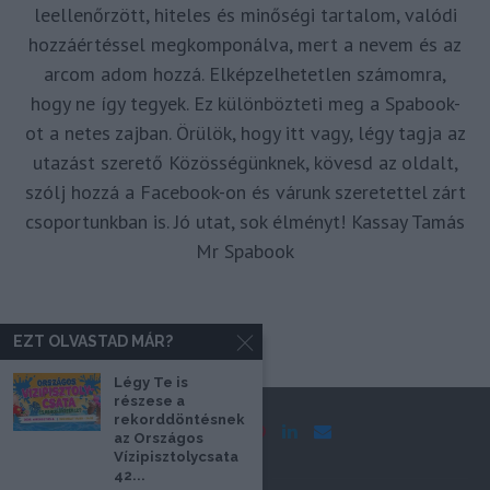
leellenőrzött, hiteles és minőségi tartalom, valódi
hozzáértéssel megkomponálva, mert a nevem és az
arcom adom hozzá. Elképzelhetetlen számomra,
hogy ne így tegyek. Ez különbözteti meg a Spabook-
ot a netes zajban. Örülök, hogy itt vagy, légy tagja az
utazást szerető Közösségünknek, kövesd az oldalt,
szólj hozzá a Facebook-on és várunk szeretettel zárt
csoportunkban is. Jó utat, sok élményt! Kassay Tamás
Mr Spabook
EZT OLVASTAD MÁR?
Légy Te is
részese a
rekorddöntésnek
az Országos
Vízipisztolycsata
42...