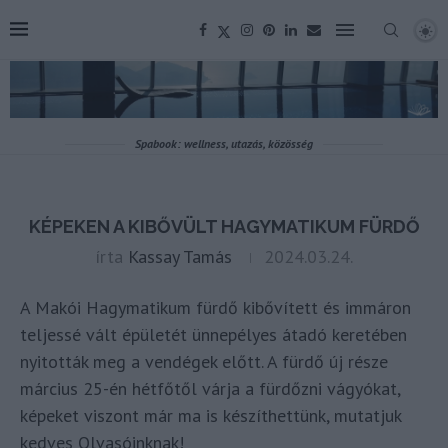
Spabook: wellness, utazás, közösség
KÉPEKEN A KIBŐVÜLT HAGYMATIKUM FÜRDŐ
írta
Kassay Tamás
2024.03.24.
A Makói Hagymatikum fürdő kibővített és immáron
teljessé vált épületét ünnepélyes átadó keretében
nyitották meg a vendégek előtt. A fürdő új része
március 25-én hétfőtől várja a fürdőzni vágyókat,
képeket viszont már ma is készíthettünk, mutatjuk
kedves Olvasóinknak!