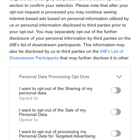
section to confirm your selection. Please note that after your
opt-out request is processed you may continue seeing
Ha érdekel a fürdők világa, csatlakozz a
Fürdős
interest-based ads based on personal information utilized by
csoporthoz
, és ha útleírások, szállás vélemények
us or personal information disclosed to third parties prior to
érdekelnek, akkor vár a
Wellness, Utazás,
your opt-out. You may separately opt-out of the further
disclosure of your personal information by third parties on the
Élmények
csoport, sőt a
Hírlevelünkre
is feliratkozhatsz.
IAB’s list of downstream participants. This information may
also be disclosed by us to third parties on the
IAB’s List of
Downstream Participants
that may further disclose it to other
third parties.
Please note that this website/app uses one or more Google
Personal Data Processing Opt Outs
services and may gather and store information including but
not limited to your visit or usage behaviour. You may click to
I want to opt-out of the Sharing of my
personal data.
grant or deny consent to Google and its third-party tags to
Opted In
use your data for below specified purposes in below Google
consent section.
I want to opt-out of the Sale of my
Personal Data.
Opted In
I want to opt-out of processing my
Personal Data for Targeted Advertising.