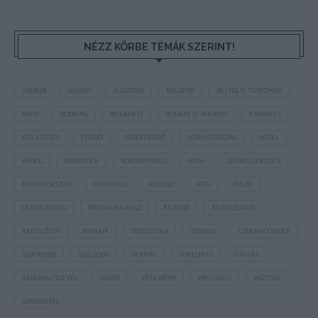
NÉZZ KÖRBE TÉMÁK SZERINT!
AIRBNB
AJÁNLÓ
AUSZTRIA
BALATON
BELFÖLDI TURIZMUS
BGYH
BOOKING
BUDAPEST
BUDAPEST AIRPORT
EMIRATES
FEJLESZTÉS
FÜRDŐ
GYÓGYFÜRDŐ
HORVÁTORSZÁG
HOTEL
HÍREK
KARANTÉN
KORONAVÍRUS
KÍNA
LÉGIKÖZLEKEDÉS
MAGYARORSZÁG
MAGYARUL
MISKOLC
MTÜ
MÁLTA
OLASZORSZÁG
PROGRAMAJÁNLÓ
REPÜLŐ
REPÜLŐJÁRAT
REPÜLŐTÉR
RYANAIR
STATISZTIKA
STRAND
SZAKMAI CIKKEK
SZPONZOR
SZÁLLODA
TERMÁL
TURIZMUS
UTAZÁS
VAKCINAÚTLEVÉL
VIDEÓ
VÉLEMÉNY
WELLNESS
WIZZAIR
ÚJRANYITÁS