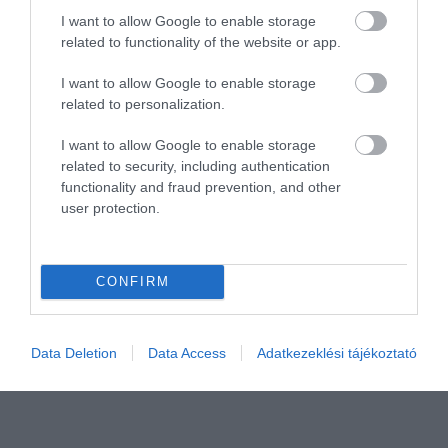
I want to allow Google to enable storage
HÍREK
MAGYARORSZÁG
MAKÓ
related to functionality of the website or app.
I want to allow Google to enable storage
related to personalization.
I want to allow Google to enable storage
related to security, including authentication
functionality and fraud prevention, and other
HETI BÖLCSESSÉG
user protection.
"Az ember, aki a tengert nézi, szerelemtől
sújtott gyerek." Jean-Michel Maulpoix
CONFIRM
Data Deletion
Data Access
Adatkezeklési tájékoztató
KÖZÖSSÉGÜNK TÉGED IS VÁR!