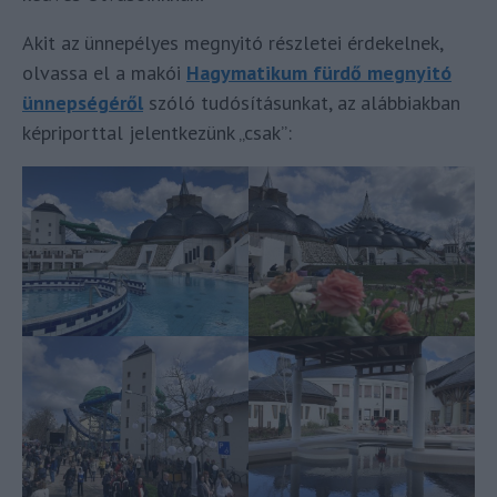
Akit az ünnepélyes megnyitó részletei érdekelnek,
olvassa el a makói
Hagymatikum fürdő megnyitó
ünnepségéről
szóló tudósításunkat, az alábbiakban
képriporttal jelentkezünk „csak”: