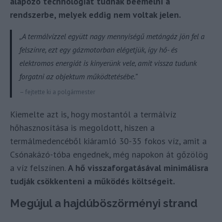
alapozó technológiát tudnak beemelni a
rendszerbe, melyek eddig nem voltak jelen.
„A termálvízzel együtt nagy mennyiségű metángáz jön fel a
felszínre, ezt egy gázmotorban elégetjük, így hő- és
elektromos energiát is kinyerünk vele, amit vissza tudunk
forgatni az objektum működtetésébe.”
– fejtette ki a polgármester
Kiemelte azt is, hogy mostantól a termálvíz
hőhasznosítása is megoldott, hiszen a
termálmedencéből kiáramló 30-35 fokos víz, amit a
Csónakázó-tóba engednek, még napokon át gőzölög
a víz felszínen.
A hő visszaforgatásával minimálisra
tudják csökkenteni a működés költségeit.
Megújul a hajdúböszörményi strand