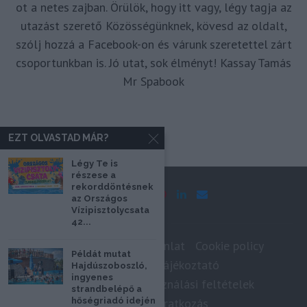
ot a netes zajban. Örülök, hogy itt vagy, légy tagja az
utazást szerető Közösségünknek, kövesd az oldalt,
szólj hozzá a Facebook-on és várunk szeretettel zárt
csoportunkban is. Jó utat, sok élményt! Kassay Tamás
Mr Spabook
EZT OLVASTAD MÁR?
Légy Te is
részese a
rekorddöntésnek
az Országos
Vízipisztolycsata
42...
Impresszum
Médiaajánlat
Cookie policy
Példát mutat
Adatkezelési tájékoztató
Hajdúszoboszló,
ingyenes
Szerzői jogok, felhasználási feltételek
strandbelépő a
hőségriadó idején
Hírlevél feliratkozás