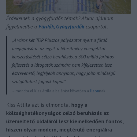
Érdekelnek a gyógyfürdős témák? Akkor ajánlom
figyelmedbe a
Fürdők, Gyógyfürdők
csoportot.
„A város két TOP Pluszos pályázatot nyert a fürdő
megújítására: az egyik a létesítmény energetikai
korszerűsítését célzó beruházás, a 300 millió forintos
fejlesztés a látogatók számára nem kifejezetten lesz
észrevehető, legfeljebb annyiban, hogy jobb minőségű
szolgáltatást fognak kapni.”
– mondta el Kiss Attila a bejárást követően a
Haon
nak
Kiss Attila azt is elmondta,
hogy a
költséghatékonyságot célzó beruházás az
üzemeltető oldaláról lesz kiemelkedően fontos,
hiszen olyan modern, megtérülő energiákra