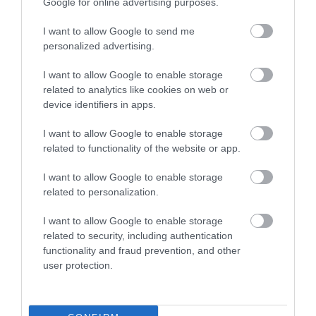
Google for online advertising purposes.
I want to allow Google to send me
personalized advertising.
I want to allow Google to enable storage
related to analytics like cookies on web or
device identifiers in apps.
I want to allow Google to enable storage
Megosztás
related to functionality of the website or app.
Kérem nap végén az aznapi friss cikkeket!
I want to allow Google to enable storage
related to personalization.
I want to allow Google to enable storage
FEJLESZTÉS
FÜRDŐ
HAJDÚBÖSZÖRMÉNY
HÍREK
related to security, including authentication
functionality and fraud prevention, and other
MAGYARORSZÁG
user protection.