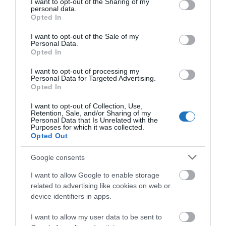
rendezvényekre vagy reklámcélból is használható
not limited to your visit or usage behaviour. You may click to
I want to opt-out of the Sharing of my
personal data.
grant or deny consent to Google and its third-party tags to
lesz.
Opted In
use your data for below specified purposes in below Google
consent section.
A gyermekmedence mellett vizes játszóteret
I want to opt-out of the Sale of my
Personal Data.
építenek.
Opted In
I want to opt-out of processing my
A jelenlegi várakozások szerint gyermeknap előtt
Personal Data for Targeted Advertising.
Opted In
elkészül a fejlesztés, így május végén, június elején a
fürdő már fogadhatja majd a fürdőzni vágyó
I want to opt-out of Collection, Use,
Retention, Sale, and/or Sharing of my
vendégeket.
Personal Data that Is Unrelated with the
Purposes for which it was collected.
Opted Out
Google consents
I want to allow Google to enable storage
related to advertising like cookies on web or
device identifiers in apps.
I want to allow my user data to be sent to