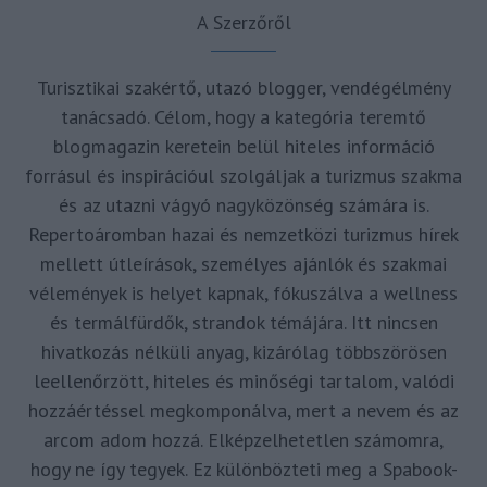
A Szerzőről
Turisztikai szakértő, utazó blogger, vendégélmény
tanácsadó. Célom, hogy a kategória teremtő
blogmagazin keretein belül hiteles információ
forrásul és inspirációul szolgáljak a turizmus szakma
és az utazni vágyó nagyközönség számára is.
Repertoáromban hazai és nemzetközi turizmus hírek
mellett útleírások, személyes ajánlók és szakmai
vélemények is helyet kapnak, fókuszálva a wellness
és termálfürdők, strandok témájára. Itt nincsen
hivatkozás nélküli anyag, kizárólag többszörösen
leellenőrzött, hiteles és minőségi tartalom, valódi
hozzáértéssel megkomponálva, mert a nevem és az
arcom adom hozzá. Elképzelhetetlen számomra,
hogy ne így tegyek. Ez különbözteti meg a Spabook-