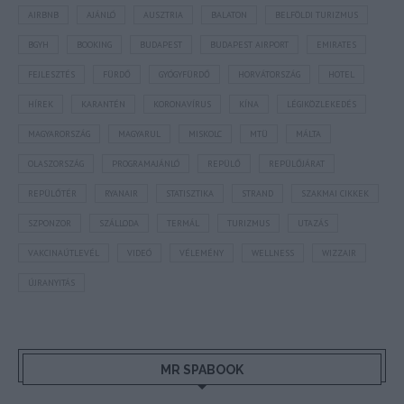
AIRBNB
AJÁNLÓ
AUSZTRIA
BALATON
BELFÖLDI TURIZMUS
BGYH
BOOKING
BUDAPEST
BUDAPEST AIRPORT
EMIRATES
FEJLESZTÉS
FÜRDŐ
GYÓGYFÜRDŐ
HORVÁTORSZÁG
HOTEL
HÍREK
KARANTÉN
KORONAVÍRUS
KÍNA
LÉGIKÖZLEKEDÉS
MAGYARORSZÁG
MAGYARUL
MISKOLC
MTÜ
MÁLTA
OLASZORSZÁG
PROGRAMAJÁNLÓ
REPÜLŐ
REPÜLŐJÁRAT
REPÜLŐTÉR
RYANAIR
STATISZTIKA
STRAND
SZAKMAI CIKKEK
SZPONZOR
SZÁLLODA
TERMÁL
TURIZMUS
UTAZÁS
VAKCINAÚTLEVÉL
VIDEÓ
VÉLEMÉNY
WELLNESS
WIZZAIR
ÚJRANYITÁS
MR SPABOOK