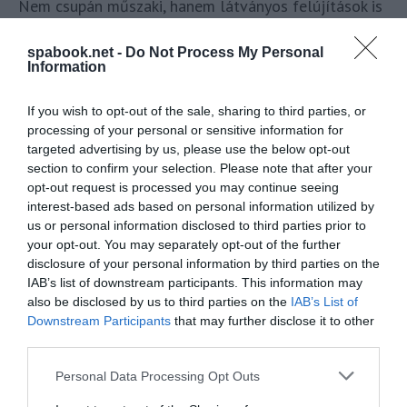
Nem csupán műszaki, hanem látványos felújítások is
történnek a hajdúböszörményi strandon 175 millió
spabook.net -
Do Not Process My Personal
forintos pályázati pénzből:
Information
„A medencék környékén kicserélik a teljes díszburkolatot, a
If you wish to opt-out of the sale, sharing to third parties, or
medencéket újracsempézik, a termálmedencét pedig egészen
processing of your personal or sensitive information for
a betonig visszabontották. Új napfénytől védő tetőszerkezet
targeted advertising by us, please use the below opt-out
lesz kialakítva a medence felett, emellett valamennyi öltözőt
section to confirm your selection. Please note that after your
opt-out request is processed you may continue seeing
és zuhanyzót kicserélnek és modernizálnak.”
interest-based ads based on personal information utilized by
– tájékoztatott a Polgármester.
us or personal information disclosed to third parties prior to
your opt-out. You may separately opt-out of the further
A díszburkolal a veszélyforrásokat is feltűntető,
disclosure of your personal information by third parties on the
IAB’s list of downstream participants. This information may
látványos elemeket fog kapni.
also be disclosed by us to third parties on the
IAB’s List of
A fürdő főépülete is megújul, a retro szocialista
Downstream Participants
that may further disclose it to other
third parties.
időket idéző külső korszerű épületté fejlődik.
Please note that this website/app uses one or more Google
Personal Data Processing Opt Outs
Az épületet LED-fallal is ellátják, amely
services and may gather and store information including but