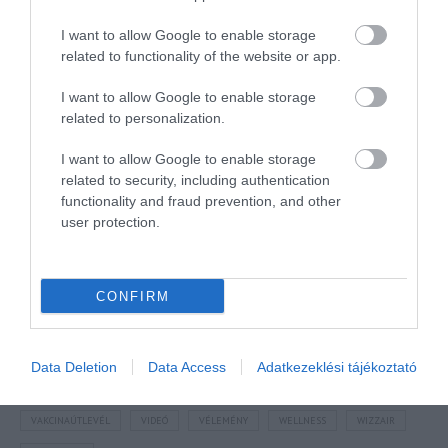
I want to allow Google to enable storage
related to functionality of the website or app.
NÉZZ KÖRBE TÉMÁK SZERINT!
I want to allow Google to enable storage
related to personalization.
AIRBNB
AJÁNLÓ
AUSZTRIA
BALATON
BELFÖLDI TURIZMUS
I want to allow Google to enable storage
related to security, including authentication
BGYH
BOOKING
BUDAPEST
BUDAPEST AIRPORT
EMIRATES
functionality and fraud prevention, and other
user protection.
FEJLESZTÉS
FÜRDŐ
GYÓGYFÜRDŐ
HORVÁTORSZÁG
HOTEL
HÍREK
KARANTÉN
KORONAVÍRUS
KÍNA
LÉGIKÖZLEKEDÉS
MAGYARORSZÁG
MAGYARUL
MISKOLC
MTÜ
MÁLTA
CONFIRM
OLASZORSZÁG
PROGRAMAJÁNLÓ
REPÜLŐ
REPÜLŐJÁRAT
REPÜLŐTÉR
RYANAIR
STATISZTIKA
STRAND
SZAKMAI CIKKEK
Data Deletion
Data Access
Adatkezeklési tájékoztató
SZPONZOR
SZÁLLODA
TERMÁL
TURIZMUS
UTAZÁS
VAKCINAÚTLEVÉL
VIDEÓ
VÉLEMÉNY
WELLNESS
WIZZAIR