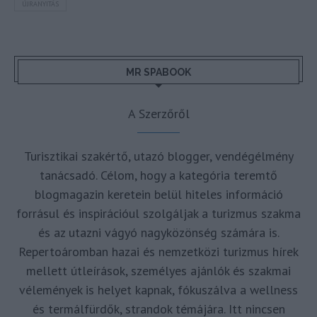
ÚJRANYITÁS
MR SPABOOK
A Szerzőről
Turisztikai szakértő, utazó blogger, vendégélmény
tanácsadó. Célom, hogy a kategória teremtő
blogmagazin keretein belül hiteles információ
forrásul és inspirációul szolgáljak a turizmus szakma
és az utazni vágyó nagyközönség számára is.
Repertoáromban hazai és nemzetközi turizmus hírek
mellett útleírások, személyes ajánlók és szakmai
vélemények is helyet kapnak, fókuszálva a wellness
és termálfürdők, strandok témájára. Itt nincsen