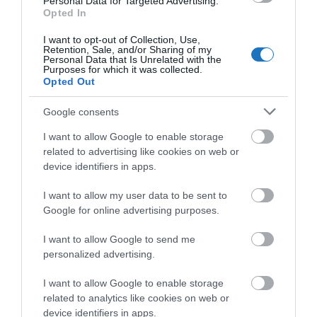
Personal Data for Targeted Advertising.
Opted In
I want to opt-out of Collection, Use,
Retention, Sale, and/or Sharing of my
TOVÁBBI CIKKEK
Personal Data that Is Unrelated with the
Purposes for which it was collected.
Opted Out
Google consents
I want to allow Google to enable storage
related to advertising like cookies on web or
HETI BÖLCSESSÉG
device identifiers in apps.
"Az ember, aki a tengert nézi, szerelemtől
I want to allow my user data to be sent to
Google for online advertising purposes.
sújtott gyerek." Jean-Michel Maulpoix
I want to allow Google to send me
personalized advertising.
KÖZÖSSÉGÜNK TÉGED IS VÁR!
I want to allow Google to enable storage
related to analytics like cookies on web or
device identifiers in apps.