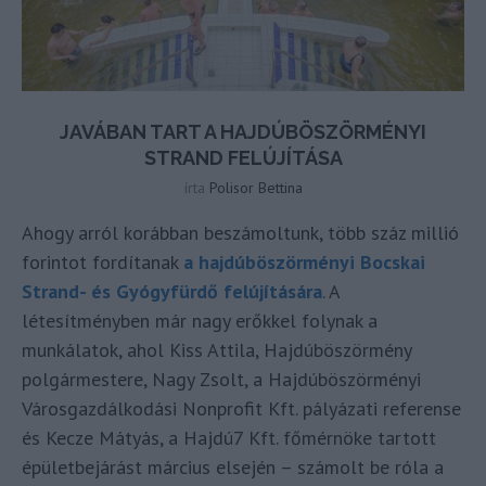
JAVÁBAN TART A HAJDÚBÖSZÖRMÉNYI
STRAND FELÚJÍTÁSA
írta
Polisor Bettina
Ahogy arról korábban beszámoltunk, több száz millió
forintot fordítanak
a hajdúböszörményi Bocskai
Strand- és Gyógyfürdő felújítására
. A
létesítményben már nagy erőkkel folynak a
munkálatok, ahol Kiss Attila, Hajdúböszörmény
polgármestere, Nagy Zsolt, a Hajdúböszörményi
Városgazdálkodási Nonprofit Kft. pályázati referense
és Kecze Mátyás, a Hajdú7 Kft. főmérnöke tartott
épületbejárást március elsején – számolt be róla a