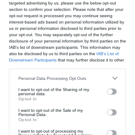
targeted advertising by us, please use the below opt-out
section to confirm your selection. Please note that after your
opt-out request is processed you may continue seeing
interest-based ads based on personal information utilized by
KÜSZÖBÖN A HAJDÚBÖSZÖRMÉNYI FÜRDŐ
us or personal information disclosed to third parties prior to
FELÚJÍTÁSA
your opt-out. You may separately opt-out of the further
írta
Polisor Bettina
disclosure of your personal information by third parties on the
IAB’s list of downstream participants. This information may
A hajdúböszörményi strand és gyógyfürdő
also be disclosed by us to third parties on the
IAB’s List of
fejlesztésére és energetikai korszerűsítésére kiírt
Downstream Participants
that may further disclose it to other
third parties.
pályázatot a KORONA-HUMÁN Egészségügyi
Szolgáltató és Kereskedelmi Kft. nyerte – írja a
Please note that this website/app uses one or more Google
Personal Data Processing Opt Outs
services and may gather and store information including but
Cívishir
.
not limited to your visit or usage behaviour. You may click to
I want to opt-out of the Sharing of my
personal data.
grant or deny consent to Google and its third-party tags to
Opted In
OLVASS TOVÁBB
use your data for below specified purposes in below Google
consent section.
I want to opt-out of the Sale of my
Personal Data.
Opted In
I want to opt-out of processing my