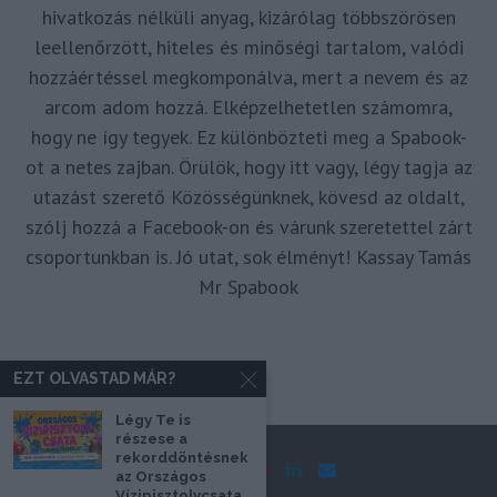
hivatkozás nélküli anyag, kizárólag többszörösen
leellenőrzött, hiteles és minőségi tartalom, valódi
hozzáértéssel megkomponálva, mert a nevem és az
arcom adom hozzá. Elképzelhetetlen számomra,
hogy ne így tegyek. Ez különbözteti meg a Spabook-
ot a netes zajban. Örülök, hogy itt vagy, légy tagja az
utazást szerető Közösségünknek, kövesd az oldalt,
szólj hozzá a Facebook-on és várunk szeretettel zárt
csoportunkban is. Jó utat, sok élményt! Kassay Tamás
Mr Spabook
EZT OLVASTAD MÁR?
Légy Te is
részese a
rekorddöntésnek
az Országos
Vízipisztolycsata