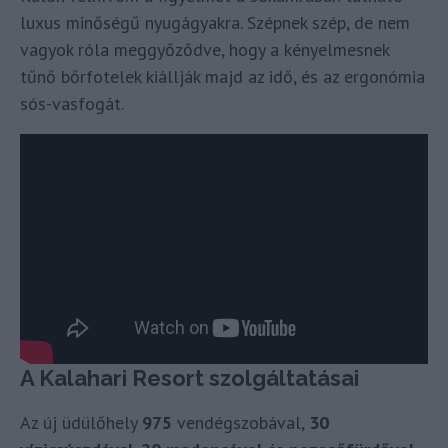
luxus minőségű nyugágyakra. Szépnek szép, de nem
vagyok róla meggyőződve, hogy a kényelmesnek
tűnő bőrfotelek kiállják majd az idő, és az ergonómia
sós-vasfogát.
A Kalahari Resort szolgáltatásai
Az új üdülőhely
975
vendégszobával,
30