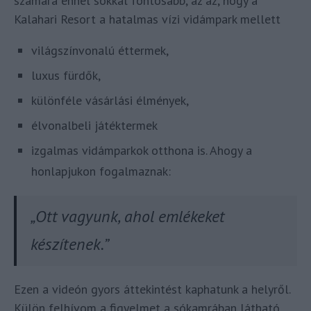
számára ennél sokkal fontosabb, az az, hogy a
Kalahari Resort a hatalmas vízi vidámpark mellett
világszínvonalú éttermek,
luxus fürdők,
különféle vásárlási élmények,
élvonalbeli játéktermek
izgalmas vidámparkok otthona is. Ahogy a
honlapjukon fogalmaznak:
„Ott vagyunk, ahol emlékeket
készítenek.”
Ezen a videón gyors áttekintést kaphatunk a helyről.
Külön felhívom a figyelmet a sókamrában látható