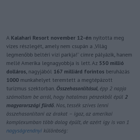
A
Kalahari Resort november 12-én
nyitotta meg
vizes részlegét, amely nem csupán a „Világ
legmenőbb beltéri vízi parkja!” címre pályázik, hanem
mellé Amerika legnagyobbja is lett. Az
550 millió
dolláros
, nagyjából
167 milliárd forintos
beruházás
1000
munkahelyet teremtett a megtépázott
turizmus szektorban.
Összehasonlításul
, épp 2 napja
számoltam be arról, hogy hatalmas pénzekből épül
2
magyarországi fürdő
. Nos, tessék szíves lenni
összehasonlítani az árakat – igaz, az amerikai
komplexumban több dolog épült, de azért így is van 1
nagyságrendnyi
különbség: