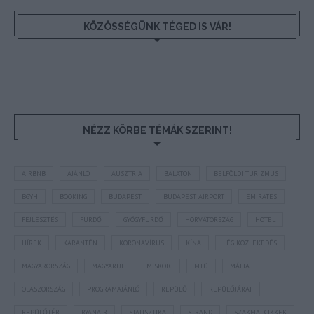
KÖZÖSSÉGÜNK TÉGED IS VÁR!
NÉZZ KÖRBE TÉMÁK SZERINT!
AIRBNB
AJÁNLÓ
AUSZTRIA
BALATON
BELFÖLDI TURIZMUS
BGYH
BOOKING
BUDAPEST
BUDAPEST AIRPORT
EMIRATES
FEJLESZTÉS
FÜRDŐ
GYÓGYFÜRDŐ
HORVÁTORSZÁG
HOTEL
HÍREK
KARANTÉN
KORONAVÍRUS
KÍNA
LÉGIKÖZLEKEDÉS
MAGYARORSZÁG
MAGYARUL
MISKOLC
MTÜ
MÁLTA
OLASZORSZÁG
PROGRAMAJÁNLÓ
REPÜLŐ
REPÜLŐJÁRAT
REPÜLŐTÉR
RYANAIR
STATISZTIKA
STRAND
SZAKMAI CIKKEK