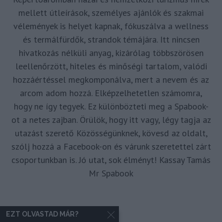
mellett útleírások, személyes ajánlók és szakmai
vélemények is helyet kapnak, fókuszálva a wellness
és termálfürdők, strandok témájára. Itt nincsen
hivatkozás nélküli anyag, kizárólag többszörösen
leellenőrzött, hiteles és minőségi tartalom, valódi
hozzáértéssel megkomponálva, mert a nevem és az
arcom adom hozzá. Elképzelhetetlen számomra,
hogy ne így tegyek. Ez különbözteti meg a Spabook-
ot a netes zajban. Örülök, hogy itt vagy, légy tagja az
utazást szerető Közösségünknek, kövesd az oldalt,
szólj hozzá a Facebook-on és várunk szeretettel zárt
csoportunkban is. Jó utat, sok élményt! Kassay Tamás
Mr Spabook
EZT OLVASTAD MÁR?