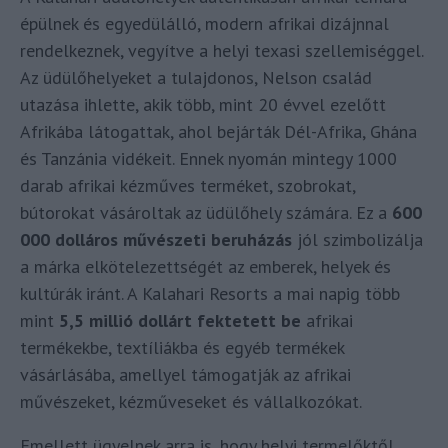
épülnek és egyedülálló, modern afrikai dizájnnal
rendelkeznek, vegyítve a helyi texasi szellemiséggel.
Az üdülőhelyeket a tulajdonos, Nelson család
utazása ihlette, akik több, mint 20 évvel ezelőtt
Afrikába látogattak, ahol bejárták Dél-Afrika, Ghána
és Tanzánia vidékeit. Ennek nyomán mintegy 1000
darab afrikai kézműves terméket, szobrokat,
bútorokat vásároltak az üdülőhely számára. Ez a
600
000 dolláros művészeti beruházás
jól szimbolizálja
a márka elkötelezettségét az emberek, helyek és
kultúrák iránt. A Kalahari Resorts a mai napig több
mint
5,5 millió dollárt fektetett be
afrikai
termékekbe, textíliákba és egyéb termékek
vásárlásába, amellyel támogatják az afrikai
művészeket, kézműveseket és vállalkozókat.
Emellett ügyelnek arra is, hogy helyi termelőktől