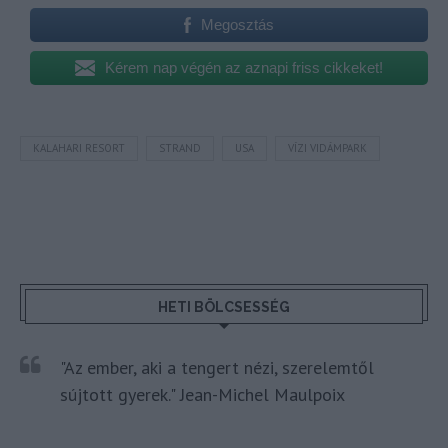
Megosztás
Kérem nap végén az aznapi friss cikkeket!
KALAHARI RESORT
STRAND
USA
VÍZI VIDÁMPARK
HETI BÖLCSESSÉG
"Az ember, aki a tengert nézi, szerelemtől
sújtott gyerek." Jean-Michel Maulpoix