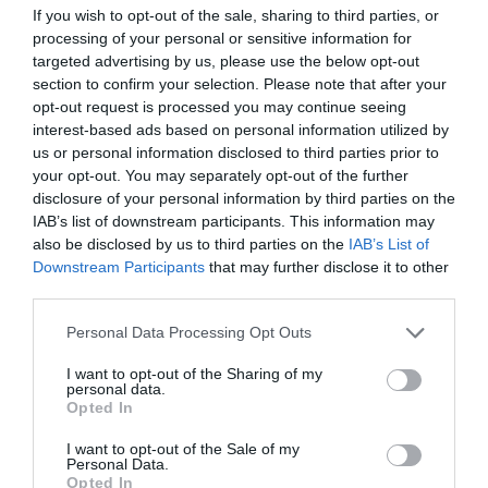
mint a Duna Plaza, a Lurdy Ház és
If you wish to opt-out of the sale, sharing to third parties, or
processing of your personal or sensitive information for
a Campona
együtt
.
targeted advertising by us, please use the below opt-out
section to confirm your selection. Please note that after your
A fedett részleg 5000
opt-out request is processed you may continue seeing
interest-based ads based on personal information utilized by
négyzetméterrel nagyobb, mint a
us or personal information disclosed to third parties prior to
your opt-out. You may separately opt-out of the further
disclosure of your personal information by third parties on the
hajdúszoboszlói
Hungarospa
IAB’s list of downstream participants. This information may
also be disclosed by us to third parties on the
IAB’s List of
Aquapalace
komplexuma.
Downstream Participants
that may further disclose it to other
third parties.
Szabadtéren viszont a magyar
Please note that this website/app uses one or more Google
Personal Data Processing Opt Outs
services and may gather and store information including but
fürdő nyer: 10-szer nagyobb a
not limited to your visit or usage behaviour. You may click to
I want to opt-out of the Sharing of my
personal data.
grant or deny consent to Google and its third-party tags to
strand kültéri része, mint amerikai
Opted In
use your data for below specified purposes in below Google
consent section.
I want to opt-out of the Sale of my
társáé.
Personal Data.
Opted In