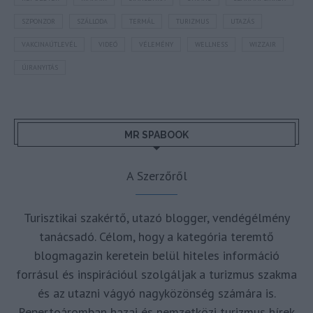
SZPONZOR
SZÁLLODA
TERMÁL
TURIZMUS
UTAZÁS
VAKCINAÚTLEVÉL
VIDEÓ
VÉLEMÉNY
WELLNESS
WIZZAIR
ÚJRANYITÁS
MR SPABOOK
A Szerzőről
Turisztikai szakértő, utazó blogger, vendégélmény
tanácsadó. Célom, hogy a kategória teremtő
blogmagazin keretein belül hiteles információ
forrásul és inspirációul szolgáljak a turizmus szakma
és az utazni vágyó nagyközönség számára is.
Repertoáromban hazai és nemzetközi turizmus hírek