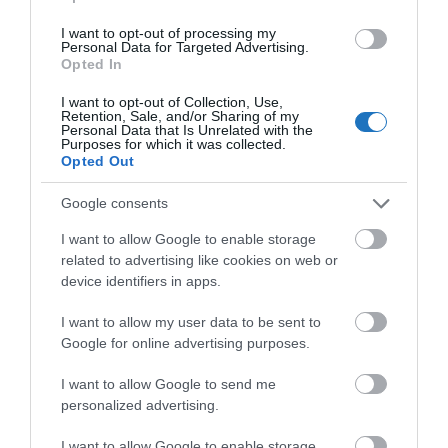
I want to opt-out of processing my
Personal Data for Targeted Advertising.
Opted In
I want to opt-out of Collection, Use,
Retention, Sale, and/or Sharing of my
Personal Data that Is Unrelated with the
Purposes for which it was collected.
Csúszda paradicsom
Hullámmedence
Opted Out
Google consents
I want to allow Google to enable storage
related to advertising like cookies on web or
device identifiers in apps.
975 szoba
Luxus spa
I want to allow my user data to be sent to
Google for online advertising purposes.
Mennyi a beugró ide?
I want to allow Google to send me
Nos, elég sokan tartják drágának a magyar fürdőket,
personalized advertising.
de a Spabook oldalát azért is érdemes olvasni, mert
I want to allow Google to enable storage