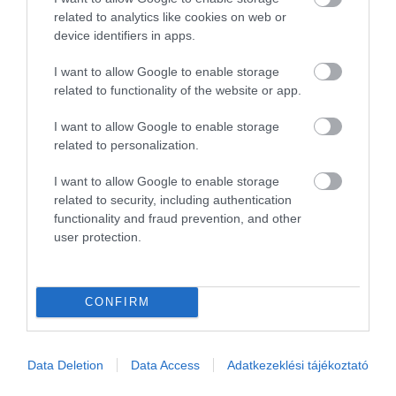
képbe hozza a világ dolgaival azokat is, akiknek
related to analytics like cookies on web or
nincsen szerencséje külföldre utazni és emiatt nem
device identifiers in apps.
tudnak viszonyítani dolgokat. Magyar szemmel nézve
I want to allow Google to enable storage
megdöbbentő árakkal találkozhatunk, és ez a hely
related to functionality of the website or app.
azért nem jobb, mint mondjuk Hajdúszoboszló. Sőt.
I want to allow Google to enable storage
Kombinált napi bérlet 99,98 USD = 30400 Ft
related to personalization.
Kombinált napi bérlet
107 cm magasság alatt
I want to allow Google to enable storage
74,99 USD = 22800 Ft
related to security, including authentication
functionality and fraud prevention, and other
Egész napos vízipark bérlet 59,99 USD = 18200
user protection.
Ft
Egész napos vízipark bérlet
107 cm magasság
CONFIRM
alatt
50,99 USD = 18200 Ft
Katonák száámra egész napos vízipark belépő
Data Deletion
Data Access
Adatkezeklési tájékoztató
47,99 USD =14600 Ft