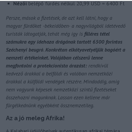
Nézői
belépő fürdés nélkül 20,99 USD = 6400 Ft
Persze, mások a fizetések, de azt kell látni, hogy a
magyar fürdőket -békeidőben- a nagyvilágból idetévedő
turisták látogatják, tehát még így is
filléres tétel
számukra egy idehaza drágának tartott 6500 forintos
Széchenyi beugró
.
Konkrétan elkótyavetyéljük bagóért a
nemzeti értékeinket. Valójában célszerű lenne
megfontolni a protekcionista árazást:
rendkívül
kedvező árakkal a belföldi és valóban nemzetközi
árakkal a külföldi vendégek részére. Mindaddig, amíg
nem vagyunk képesek nemzetközi szintű fizetéseket
összehozni magunknak. Lassan ezen kellene már
fürgélkednünk egyébként össznemzetileg.
Az a jó meleg Afrika!
A Kalahari üdülőhelyek autentikusan afrikai témára