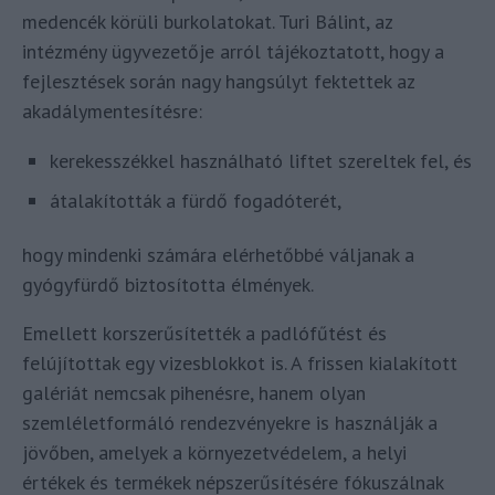
medencék körüli burkolatokat. Turi Bálint, az
intézmény ügyvezetője arról tájékoztatott, hogy a
fejlesztések során nagy hangsúlyt fektettek az
akadálymentesítésre:
kerekesszékkel használható liftet szereltek fel, és
átalakították a fürdő fogadóterét,
hogy mindenki számára elérhetőbbé váljanak a
gyógyfürdő biztosította élmények.
Emellett korszerűsítették a padlófűtést és
felújítottak egy vizesblokkot is. A frissen kialakított
galériát nemcsak pihenésre, hanem olyan
szemléletformáló rendezvényekre is használják a
jövőben, amelyek a környezetvédelem, a helyi
értékek és termékek népszerűsítésére fókuszálnak