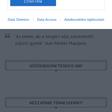
CONFIRM
Data Deletion
Data Access
Adatkezeklési tájékoztató
HETI BÖLCSESSÉG
"Az ember, aki a tengert nézi, szerelemtől
sújtott gyerek." Jean-Michel Maulpoix
KÖZÖSSÉGÜNK TÉGED IS VÁR!
NÉZZ KÖRBE TÉMÁK SZERINT!