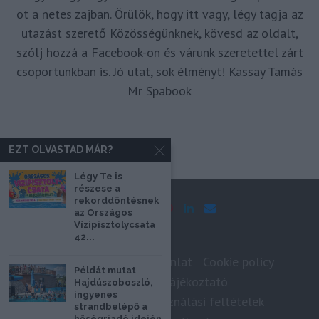
ot a netes zajban. Örülök, hogy itt vagy, légy tagja az
utazást szerető Közösségünknek, kövesd az oldalt,
szólj hozzá a Facebook-on és várunk szeretettel zárt
csoportunkban is. Jó utat, sok élményt! Kassay Tamás
Mr Spabook
EZT OLVASTAD MÁR?
Légy Te is
részese a
rekorddöntésnek
az Országos
Vízipisztolycsata
42...
Impresszum
Médiaajánlat
Cookie policy
Példát mutat
Adatkezelési tájékoztató
Hajdúszoboszló,
ingyenes
Szerzői jogok, felhasználási feltételek
strandbelépő a
hőségriadó idején