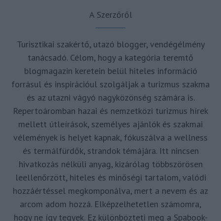
A Szerzőről
Turisztikai szakértő, utazó blogger, vendégélmény
tanácsadó. Célom, hogy a kategória teremtő
blogmagazin keretein belül hiteles információ
forrásul és inspirációul szolgáljak a turizmus szakma
és az utazni vágyó nagyközönség számára is.
Repertoáromban hazai és nemzetközi turizmus hírek
mellett útleírások, személyes ajánlók és szakmai
vélemények is helyet kapnak, fókuszálva a wellness
és termálfürdők, strandok témájára. Itt nincsen
hivatkozás nélküli anyag, kizárólag többszörösen
leellenőrzött, hiteles és minőségi tartalom, valódi
hozzáértéssel megkomponálva, mert a nevem és az
arcom adom hozzá. Elképzelhetetlen számomra,
hogy ne így tegyek. Ez különbözteti meg a Spabook-