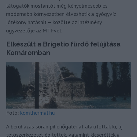
látogatók mostantól még kényelmesebb és
modernebb környezetben élvezhetik a gyógyvíz
jótékony hatásait – közölte az intézmény
ügyvezetője az MTI-vel.
Elkészült a Brigetio fürdő felújítása
Komáromban
Fotó:
komthermal.hu
A beruházás során pihenőgalériát alakítottak ki, új
tetőszerkezetet építettek, valamint kicserélték a