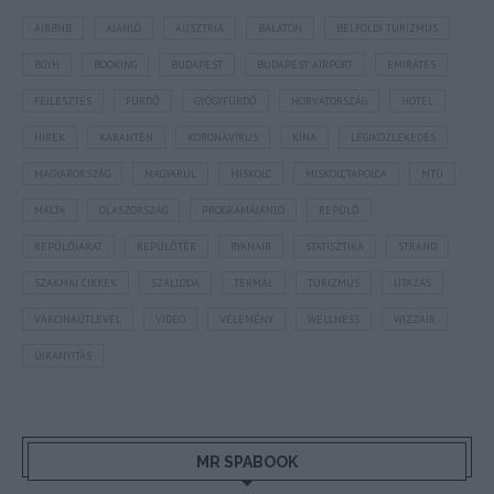
AIRBNB
AJÁNLÓ
AUSZTRIA
BALATON
BELFÖLDI TURIZMUS
BGYH
BOOKING
BUDAPEST
BUDAPEST AIRPORT
EMIRATES
FEJLESZTÉS
FÜRDŐ
GYÓGYFÜRDŐ
HORVÁTORSZÁG
HOTEL
HÍREK
KARANTÉN
KORONAVÍRUS
KÍNA
LÉGIKÖZLEKEDÉS
MAGYARORSZÁG
MAGYARUL
MISKOLC
MISKOLCTAPOLCA
MTÜ
MÁLTA
OLASZORSZÁG
PROGRAMAJÁNLÓ
REPÜLŐ
REPÜLŐJÁRAT
REPÜLŐTÉR
RYANAIR
STATISZTIKA
STRAND
SZAKMAI CIKKEK
SZÁLLODA
TERMÁL
TURIZMUS
UTAZÁS
VAKCINAÚTLEVÉL
VIDEÓ
VÉLEMÉNY
WELLNESS
WIZZAIR
ÚJRANYITÁS
MR SPABOOK