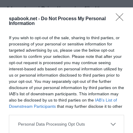
A komáromi Brigetio gyógyfürdő
felújítása 500 millió forintos európai
spabook.net -
Do Not Process My Personal
Information
uniós, vissza nem térítendő támogatásból
valósult meg, a Terület- és
If you wish to opt-out of the sale, sharing to third parties, or
Településfejlesztési Operatív Program
processing of your personal or sensitive information for
Plusz forrásainak felhasználásával.
targeted advertising by us, please use the below opt-out
section to confirm your selection. Please note that after your
A Brigetio Gyógyfürdő évente közel 200 ezer
opt-out request is processed you may continue seeing
vendéget fogad, köztük holland, osztrák és német
interest-based ads based on personal information utilized by
us or personal information disclosed to third parties prior to
látogatókat is, akik rendszeresen visszatérnek a
your opt-out. You may separately opt-out of the further
fürdő mellett található hotelbe és kempingekbe.
disclosure of your personal information by third parties on the
IAB’s list of downstream participants. This information may
Az 1965-ben felfedezett, 59 fokos gyógyvíz
also be disclosed by us to third parties on the
IAB’s List of
különösen hatékony a mozgásszervi panaszok
Downstream Participants
that may further disclose it to other
third parties.
enyhítésére, így továbbra is a fürdő egyik legnagyobb
vonzereje marad.
Please note that this website/app uses one or more Google
Personal Data Processing Opt Outs
services and may gather and store information including but