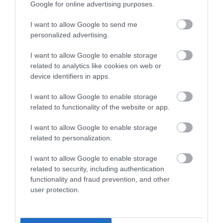
Google for online advertising purposes.
I want to allow Google to send me
personalized advertising.
A fürdők világának híreiért
csatlakozz csoportunkhoz
,
I want to allow Google to enable storage
kövess
Instán
és
TikTok
-on is,
iratkozz fel Spabook
related to analytics like cookies on web or
hírlevélre
!
device identifiers in apps.
I want to allow Google to enable storage
Megosztás
related to functionality of the website or app.
I want to allow Google to enable storage
Kérem nap végén az aznapi friss cikkeket!
related to personalization.
I want to allow Google to enable storage
related to security, including authentication
BRIGETIO GYÓGYFÜRDŐ
FEJLESZTÉS
FÜRDŐ
functionality and fraud prevention, and other
GYÓGYFÜRDŐ
HÍREK
KOMÁROM
MAGYARORSZÁG
user protection.