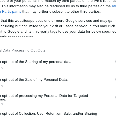
losure of your personal information by third parties on the IAB’s list of
KCIÓJÁNAK
. This information may also be disclosed by us to third parties on the
IA
Participants
that may further disclose it to other third parties.
Tamás
2022.11.28.
 that this website/app uses one or more Google services and may gath
including but not limited to your visit or usage behaviour. You may click 
erült még újra elérni, ennek ellenére, több gazdasági
 to Google and its third-party tags to use your data for below specifi
musának legsikeresebb éve – tájékoztatta a Mórahalom
ogle consent section.
város polgármestere az MTI-vel.
l Data Processing Opt Outs
k, hogy a pandémia közel harmadára csökkentette a
 azonban sikerült visszatérni a korábbi szint
o opt-out of the Sharing of my personal data.
ig az elsők között nyitott, és elsőként hirdette meg
In
o opt-out of the Sale of my Personal Data.
hangolt térségfejlesztésének
In
to opt-out of processing my Personal Data for Targeted
ing.
a városban élők számára a turizmus érezhető
In
mint az ipar vagy a korábban meghatározó
o opt-out of Collection, Use, Retention, Sale, and/or Sharing