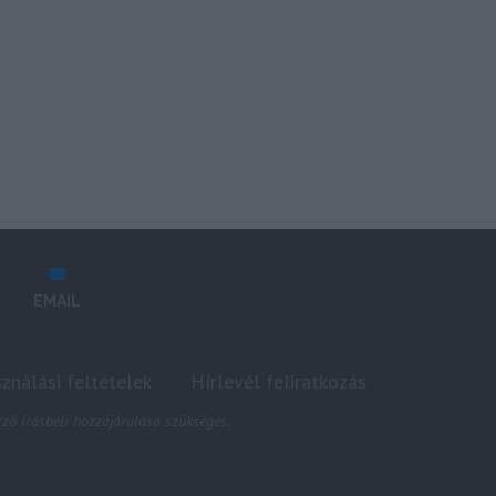
EMAIL
sználási feltételek
Hírlevél feliratkozás
ző írásbeli hozzájárulása szükséges.