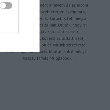
megkomponálva, mert a nevem és az arcom
adom hozzá. Elképzelhetetlen számomra,
hogy ne így tegyek. Ez különbözteti meg a
Spabook-ot a netes zajban. Örülök, hogy itt
vagy, légy tagja az utazást szerető
Közösségünknek, kövesd az oldalt, szólj
hozzá a Facebook-on és várunk szeretettel
zárt csoportunkban is. Jó utat, sok élményt!
Kassay Tamás Mr Spabook