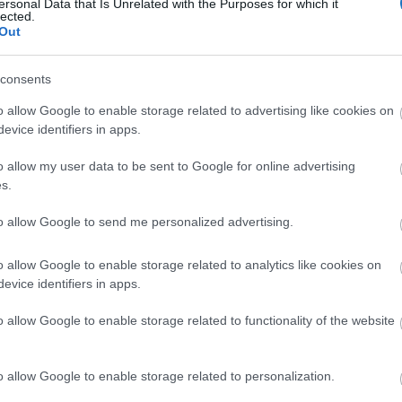
ersonal Data that Is Unrelated with the Purposes for which it
esztésének eredménye.
lected.
Out
idegenforgalomban tevékenykedő cég folyamatosan
esen feltárt hiányosságok képezik a következő
consents
y a vendégértékelések alapján idén a Szent Erzsébet
o allow Google to enable storage related to advertising like cookies on
tikai attrakciójának, az év szállása 2022 fődíjat
evice identifiers in apps.
el – mondta el a polgármester.
o allow my user data to be sent to Google for online advertising
tása az úgynevezett
Csendes Wellness, amelyről külön
s.
ikor kipróbáltuk a megnyitó alkalmával.
to allow Google to send me personalized advertising.
ürdők és szállodák ideiglenes bezárásáról hallani,
o allow Google to enable storage related to analytics like cookies on
ségben dolgozó turisztikai vállalkozások
evice identifiers in apps.
at versenyképességét. A fürdőt és a szállodákat –
rgiával fűtik, és a villamosenergiát is közösen szerzik
o allow Google to enable storage related to functionality of the website
eteltetése. A felmérések szerint a kisvárosban 1400-
k között is csupán három-négy akad, amely az
o allow Google to enable storage related to personalization.
ádi Zoltán.