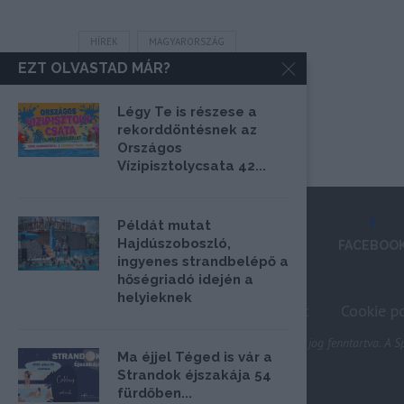
HÍREK
MAGYARORSZÁG
EZT OLVASTAD MÁR?
Légy Te is részese a
rekorddöntésnek az
Országos
Vízipisztolycsata 42...
Példát mutat
Hajdúszoboszló,
FACEBOO
ingyenes strandbelépő a
hőségriadó idején a
helyieknek
Impresszum
Médiaajánlat
Cookie po
@2020 - Minden jog fenntartva. A Sp
Ma éjjel Téged is vár a
Strandok éjszakája 54
fürdőben...