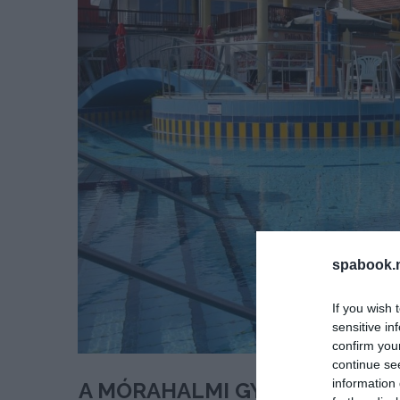
spabook.n
If you wish 
sensitive in
confirm you
continue se
information 
A MÓRAHALMI GYÓGYFÜRDŐT 