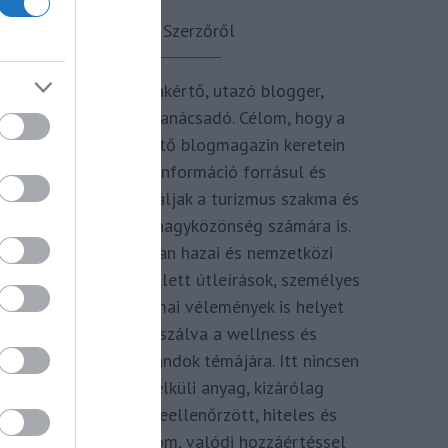
A Szerzőről
Turisztikai szakértő, utazó blogger,
vendégélmény tanácsadó. Célom, hogy a
kategória teremtő blogmagazin keretein
belül hiteles információ forrásul és
inspirációul szolgáljak a turizmus szakma és
az utazni vágyó nagyközönség számára is.
Repertoáromban hazai és nemzetközi
turizmus hírek mellett útleírások, személyes
ajánlók és szakmai vélemények is helyet
kapnak, fókuszálva a wellness és
termálfürdők, strandok témájára. Itt nincsen
hivatkozás nélküli anyag, kizárólag
többszörösen leellenőrzött, hiteles és
minőségi tartalom, valódi hozzáértéssel