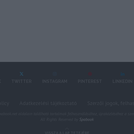
K
TWITTER
INSTAGRAM
PINTEREST
LINKEDIN
licy
Adatkezelési tájékoztató
Szerzői jogok, felha
abook.net oldalain található tartalmak felhasználásához, újraközléséhez a szer
All Rights Reserved by
Spabook
VISSZA A LAP TETEJÉRE