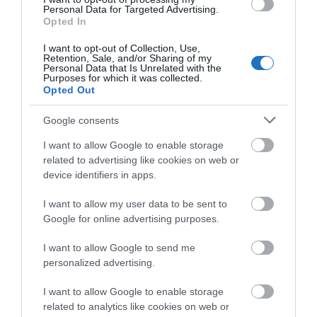
szállóvendégek számára elérhető. A wellness-
Personal Data for Targeted Advertising.
Opted In
recepciót a szobaszintekről külön ’spa’ lift kell
kiszolgálja. A wellness részleg merülő medencét,
I want to opt-out of Collection, Use,
Retention, Sale, and/or Sharing of my
szaunavilágot és masszázs-helyiségeket foglal majd
Personal Data that Is Unrelated with the
Purposes for which it was collected.
magába, kiegészülve napozó terasszal és bárpulttal.
Opted Out
Itt lehet és érdemes csatlakozni a Turizmus hírek
Google consents
csoporthoz.
I want to allow Google to enable storage
related to advertising like cookies on web or
Biztonságos utazást, sok élményt,
device identifiers in apps.
Mr Spabook
I want to allow my user data to be sent to
címlap:
Várkertfürdő
Google for online advertising purposes.
Támogatásoddal
hozzájárulhatsz, hogy további
pontos és minőségi tartalmakat tehessek közzé
.
I want to allow Google to send me
personalized advertising.
Megosztás
I want to allow Google to enable storage
related to analytics like cookies on web or