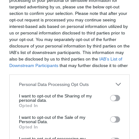
processing of your personal or sensitive information for
használhatók fel. Az épület főbejáratát a nyugati
targeted advertising by us, please use the below opt-out
oldalon, a Fürdővel közös külső tér újra
section to confirm your selection. Please note that after your
fogalmazásával fogják megoldani, olyan módon,
opt-out request is processed you may continue seeing
hogy a fürdő és a hotel funkciók egymástól el
interest-based ads based on personal information utilized by
us or personal information disclosed to third parties prior to
legyenek majd választva.
your opt-out. You may separately opt-out of the further
disclosure of your personal information by third parties on the
Az összesen
54
kétágyas standard szobát és
6
darab
IAB’s list of downstream participants. This information may
(két standard szobaegység méretű) lakosztályt 2,
also be disclosed by us to third parties on the
IAB’s List of
vagy 3szinten kell elhelyezni. A standard szobák
Downstream Participants
that may further disclose it to other
third parties.
minimum 3,40 m belméretűek, fürdőszobával együtt
2
legalább
24
m
-esek lesznek, a szobák egyharmadát
Please note that this website/app uses one or more Google
Personal Data Processing Opt Outs
services and may gather and store information including but
összenyitható szobaként kell kialakítani. A wellness
not limited to your visit or usage behaviour. You may click to
I want to opt-out of the Sharing of my
elérhetőségét egy különálló lift biztosítsa.
personal data.
grant or deny consent to Google and its third-party tags to
Opted In
use your data for below specified purposes in below Google
Wellness részleg a tetőn
consent section.
I want to opt-out of the Sale of my
Personal Data.
A tervezés során megvizsgálandó egy tetőszintre
Opted In
épített wellness központ, amely csak a
I want to opt-out of processing my