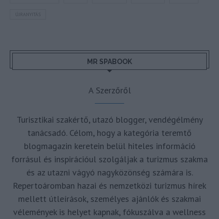
ÚJRANYITÁS
MR SPABOOK
A Szerzőről
Turisztikai szakértő, utazó blogger, vendégélmény
tanácsadó. Célom, hogy a kategória teremtő
blogmagazin keretein belül hiteles információ
forrásul és inspirációul szolgáljak a turizmus szakma
és az utazni vágyó nagyközönség számára is.
Repertoáromban hazai és nemzetközi turizmus hírek
mellett útleírások, személyes ajánlók és szakmai
vélemények is helyet kapnak, fókuszálva a wellness