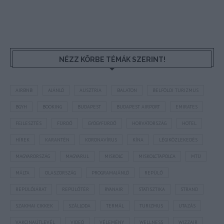
NÉZZ KÖRBE TÉMÁK SZERINT!
AIRBNB
AJÁNLÓ
AUSZTRIA
BALATON
BELFÖLDI TURIZMUS
BGYH
BOOKING
BUDAPEST
BUDAPEST AIRPORT
EMIRATES
FEJLESZTÉS
FÜRDŐ
GYÓGYFÜRDŐ
HORVÁTORSZÁG
HOTEL
HÍREK
KARANTÉN
KORONAVÍRUS
KÍNA
LÉGIKÖZLEKEDÉS
MAGYARORSZÁG
MAGYARUL
MISKOLC
MISKOLCTAPOLCA
MTÜ
MÁLTA
OLASZORSZÁG
PROGRAMAJÁNLÓ
REPÜLŐ
REPÜLŐJÁRAT
REPÜLŐTÉR
RYANAIR
STATISZTIKA
STRAND
SZAKMAI CIKKEK
SZÁLLODA
TERMÁL
TURIZMUS
UTAZÁS
VAKCINAÚTLEVÉL
VIDEÓ
VÉLEMÉNY
WELLNESS
WIZZAIR