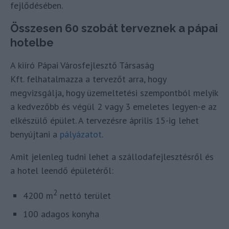
fejlődésében.
Összesen 60 szobát terveznek a pápai
hotelbe
A kiíró Pápai Városfejlesztő Társaság
Kft. felhatalmazza a tervezőt arra, hogy
megvizsgálja, hogy üzemeltetési szempontból melyik
a kedvezőbb és végül 2 vagy 3 emeletes legyen-e az
elkészülő épület. A tervezésre április 15-ig lehet
benyújtani a
pályázatot
.
Amit jelenleg tudni lehet a szállodafejlesztésről és
a hotel leendő épületéről:
2
4200 m
nettó terület
100 adagos konyha