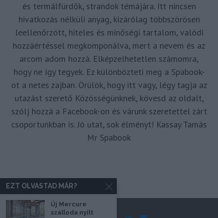
és termálfürdők, strandok témájára. Itt nincsen
hivatkozás nélküli anyag, kizárólag többszörösen
leellenőrzött, hiteles és minőségi tartalom, valódi
hozzáértéssel megkomponálva, mert a nevem és az
arcom adom hozzá. Elképzelhetetlen számomra,
hogy ne így tegyek. Ez különbözteti meg a Spabook-
ot a netes zajban. Örülök, hogy itt vagy, légy tagja az
utazást szerető Közösségünknek, kövesd az oldalt,
szólj hozzá a Facebook-on és várunk szeretettel zárt
csoportunkban is. Jó utat, sok élményt! Kassay Tamás
Mr Spabook
EZT OLVASTAD MÁR?
Új Mercure
szálloda nyílt