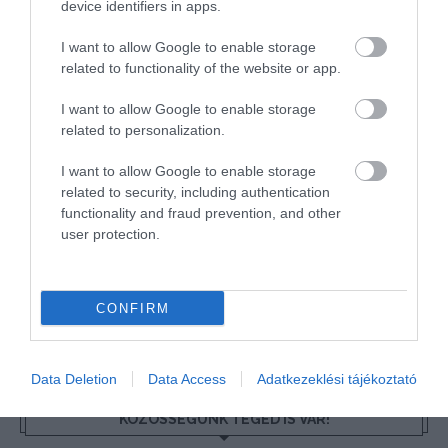
Kérem nap végén az aznapi friss cikkeket!
device identifiers in apps.
I want to allow Google to enable storage
related to functionality of the website or app.
FEJLESZTÉS
HÍREK
MAGYARORSZÁG
PÁPA
I want to allow Google to enable storage
related to personalization.
I want to allow Google to enable storage
related to security, including authentication
functionality and fraud prevention, and other
user protection.
HETI BÖLCSESSÉG
"Az ember, aki a tengert nézi, szerelemtől
CONFIRM
sújtott gyerek." Jean-Michel Maulpoix
Data Deletion
Data Access
Adatkezeklési tájékoztató
KÖZÖSSÉGÜNK TÉGED IS VÁR!