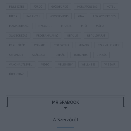
FEJLESZTÉS
FÜRDŐ
GYÓGYFÜRDŐ
HORVÁTORSZÁG
HOTEL
HÍREK
KARANTÉN
KORONAVÍRUS
KÍNA
LÉGIKÖZLEKEDÉS
MAGYARORSZÁG
MAGYARUL
MISKOLC
MTÜ
MÁLTA
OLASZORSZÁG
PROGRAMAJÁNLÓ
REPÜLŐ
REPÜLŐJÁRAT
REPÜLŐTÉR
RYANAIR
STATISZTIKA
STRAND
SZAKMAI CIKKEK
SZPONZOR
SZÁLLODA
TERMÁL
TURIZMUS
UTAZÁS
VAKCINAÚTLEVÉL
VIDEÓ
VÉLEMÉNY
WELLNESS
WIZZAIR
ÚJRANYITÁS
MR SPABOOK
A Szerzőről