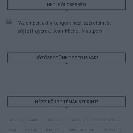
HETI BÖLCSESSÉG
"Az ember, aki a tengert nézi, szerelemtől
sújtott gyerek." Jean-Michel Maulpoix
KÖZÖSSÉGÜNK TÉGED IS VÁR!
NÉZZ KÖRBE TÉMÁK SZERINT!
AIRBNB
AJÁNLÓ
AUSZTRIA
BALATON
BELFÖLDI TURIZMUS
BGYH
BOOKING
BUDAPEST
BUDAPEST AIRPORT
EMIRATES