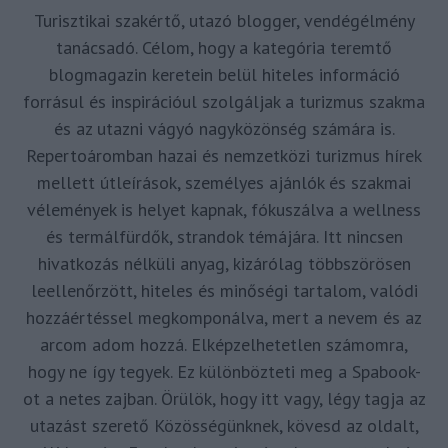
Turisztikai szakértő, utazó blogger, vendégélmény
tanácsadó. Célom, hogy a kategória teremtő
blogmagazin keretein belül hiteles információ
forrásul és inspirációul szolgáljak a turizmus szakma
és az utazni vágyó nagyközönség számára is.
Repertoáromban hazai és nemzetközi turizmus hírek
mellett útleírások, személyes ajánlók és szakmai
vélemények is helyet kapnak, fókuszálva a wellness
és termálfürdők, strandok témájára. Itt nincsen
hivatkozás nélküli anyag, kizárólag többszörösen
leellenőrzött, hiteles és minőségi tartalom, valódi
hozzáértéssel megkomponálva, mert a nevem és az
arcom adom hozzá. Elképzelhetetlen számomra,
hogy ne így tegyek. Ez különbözteti meg a Spabook-
ot a netes zajban. Örülök, hogy itt vagy, légy tagja az
utazást szerető Közösségünknek, kövesd az oldalt,