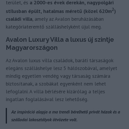
terület, és
a 2000-es évek derekán, nagypolgári
2
stílusban épült, hatalmas méretű (közel 620m
)
családi villa
, amely az Avalon beruházásában
kategóriateremtő szálláshelyként újul meg.
Avalon Luxury Villa a luxus új szintje
Magyarországon
Az Avalon luxus villa családok, baráti társaságok
elegáns szálláshelye lesz 5 hálószobával, amelyet
mindig egyetlen vendég vagy társaság számára
biztosítanak, a szobákat egyenként nem lehet
lefoglalni. A villa bérlésére kizárólag a teljes
ingatlan foglalásával lesz lehetőség.
Az inspiráció alapja a ma trendi bérelhető privát házak és a
szállodai lakosztályok ötvözete volt.