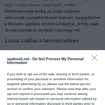
saját fürdőszobával rendelkezik, a
villa
különlegessége pedig az, hogy szállodai
színvonalú szolgáltatásokat biztosít, megspékelve
a Michelin ajánlású éttermi kínálattal, séffel, saját
személyzettel és dedikált concierge-rel
.
Luxus szállás a természetben
A villa nem egy új beépítés eredménye, hanem egy
meglévő, elhagyatott épület újjászületéséről van
spabook.net -
Do Not Process My Personal
Information
szó, amely során a zöldfelületek is megújulnak és a
birtok újra teljes pompájában tündökölhet majd. A
If you wish to opt-out of the sale, sharing to third parties, or
kivitelezés során nagy szerepet kapott a
processing of your personal or sensitive information for
környezetvédelem, minden egészséges fát óvnak és
targeted advertising by us, please use the below opt-out
gondoznak, a kert koncepciója is ezek köré épült! A
section to confirm your selection. Please note that after your
opt-out request is processed you may continue seeing
fejlesztők célja a természeti értékek megőrzése
interest-based ads based on personal information utilized by
mellett az, hogy a villa szinte észrevétlenül simuljon
us or personal information disclosed to third parties prior to