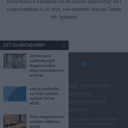
szólj hozzá a Facebook-on és várunk szeretettel zárt
csoportunkban is. Jó utat, sok élményt! Kassay Tamás
Mr Spabook
EZT OLVASTAD MÁR?
Új Mercure
szálloda nyílt
Nagyváradon,
még vonzóbb lett
a határ...
Impresszum
Médiaajánlat
Cookie policy
109 új szállodát,
Adatkezelési tájékoztató
14 ezer szobát
nyitott fél év
Szerzői jogok, felhasználási feltételek
alatt...
Hírlevél feliratkozás
Édes meglepetés
@2020 - Minden jog fenntartva. A Spabook.net oldalain található tartalmak
minden délután,
felhasználásához, újraközléséhez a szerző írásbeli hozzájárulása szükséges.
ezzel