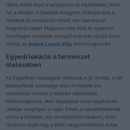
lehet, mihez kezd a tulajdonos az ingatlannal, tette
fel a kérdést a Spabook bloggere. Utánajártunk a
témának és szenzációs hírünk van: hamarosan
megnyitja kapuit Magyarország első és egyetlen
ötcsillagos szállodai szolgáltatásokat nyújtó luxus
villája, az
Avalon Luxury Villa
Miskolctapolcán!
Egyedi lokáció a természet
ölelésében
Az ősparkban szaladgáló mókusok, a jó levegő, a két
élményfürdő közelsége teszi évtizedek óta
nemzetközi szinten is kedvelt üdülőhelyé
Miskolctapolcát, ahol lenyűgöző luxus ingatlanok
látképe szegélyezi a tájat. Ennek az ékszerdoboznak
szinte a közepén, dús növényzettel határolt, intim
területen bújik meg a 6000 négyzetméternyi ősfás