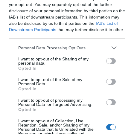
bele a tájba. A hatalmas lombkoronák alatt megbúvó
your opt-out. You may separately opt-out of the further
disclosure of your personal information by third parties on the
épület így egyszerre kínál majd teljes nyugalmat,
IAB’s list of downstream participants. This information may
mégis elérhető közelséget a város és az Avalon Park
also be disclosed by us to third parties on the
IAB’s List of
élményeihez.
Downstream Participants
that may further disclose it to other
third parties.
Mikor nyit az Avalon Luxury Villa?
Please note that this website/app uses one or more Google
Personal Data Processing Opt Outs
services and may gather and store information including but
A nyitás 2025 nyarán várható. A minden igényt
not limited to your visit or usage behaviour. You may click to
I want to opt-out of the Sharing of my
kielégítő luxus villa információink szerint az
personal data.
grant or deny consent to Google and its third-party tags to
Opted In
előfoglalási lehetőséget is hamarosan megnyitja, az
use your data for below specified purposes in below Google
consent section.
érdeklődők addig az
Avalon Luxury Villa hivatalos
I want to opt-out of the Sale of my
Personal Data.
weboldalán
feliratkozhatnak a hely hírlevelére, hogy
Opted In
az év legizgalmasabb turisztikai dobásával
I want to opt-out of processing my
kapcsolatban minden információról első kézből
Personal Data for Targeted Advertising.
Opted In
értesüljenek.
I want to opt-out of Collection, Use,
Új szegmens a belföldi luxus
Retention, Sale, and/or Sharing of my
Personal Data that Is Unrelated with the
szálláshelyek piacán
Purposes for which it was collected.