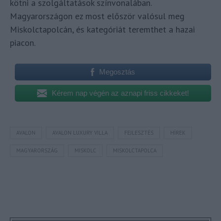
kötni a szolgáltatások színvonalában.
Magyarországon ez most először valósul meg
Miskolctapolcán, és kategóriát teremthet a hazai
piacon.
Megosztás
Kérem nap végén az aznapi friss cikkeket!
AVALON
AVALON LUXURY VILLA
FEJLESZTÉS
HÍREK
MAGYARORSZÁG
MISKOLC
MISKOLCTAPOLCA