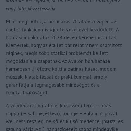
közölhetünk képeket, de ha lesz hivatalos látványterv,
vagy fotó, közzétesszük.
Mint megtudtuk, a beruházás 2024 év közepén az
épület funkcionális újra tervezésével kezdődött. A
bontási munkálatok 2024 decemberében indultak.
Kiemelték, hogy az épület bár relatív nem számított
réginek, mégis több statikai problémát kellett
megoldania a csapatnak. Az Avalon beruházása
hamarosan új életre kelti a patinás házat, modern
műszaki kialakítással és praktikummal, amely
garantálja a legmagasabb minőséget és a
fenntarthatóságot.
A vendégeket hatalmas közösségi terek – óriás
nappali – salone, étkező, lounge – valamint privát
wellness részleg, belső és külső medence, jakuzzi és
szauna várja. Az 5 hangszigetelt szoba mindegyike