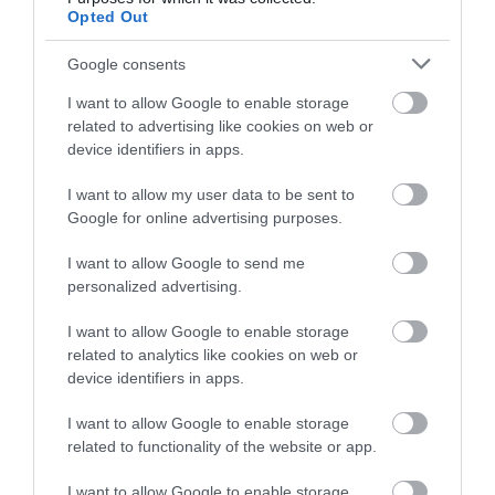
Opted Out
Az Avalon Luxury Villa nem egyszerűen egy új
Google consents
prémium szálláshely, hanem egy új kategória
bevezetése a magyar piacon. Teljesen privát, de
I want to allow Google to enable storage
related to advertising like cookies on web or
szállodai szintű szolgáltatásokat kínál, így egyaránt
device identifiers in apps.
vonzó lehet pihenni vágyó belföldi és külföldi
vendégeknek, vagy akár üzleti célú rendezvények,
I want to allow my user data to be sent to
Google for online advertising purposes.
exkluzív workshopok, zárt körű események, családi,
illetve baráti ünnepségek helyszíneként is.
I want to allow Google to send me
personalized advertising.
Az Avalon ezzel a projekttel újra emeli a tétet és
bizonyítja, hogy Miskolctapolca nem csak évszázados
I want to allow Google to enable storage
related to analytics like cookies on web or
fürdőváros, hanem a jövő prémium turisztikai
device identifiers in apps.
célpontja is.
I want to allow Google to enable storage
Spabook
vélemény
: Rendkívül izgalmas
related to functionality of the website or app.
fejlesztésnek lehetünk szemtanúi, amely úttörőként
I want to allow Google to enable storage