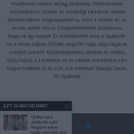
hivatkozás nélküli anyag, kizárólag többszörösen
leellenőrzött, hiteles és minőségi tartalom, valódi
hozzáértéssel megkomponálva, mert a nevem és az
arcom adom hozzá. Elképzelhetetlen számomra,
hogy ne így tegyek. Ez különbözteti meg a Spabook-
ot a netes zajban. Örülök, hogy itt vagy, légy tagja az
utazást szerető Közösségünknek, kövesd az oldalt,
szólj hozzá a Facebook-on és várunk szeretettel zárt
csoportunkban is. Jó utat, sok élményt! Kassay Tamás
Mr Spabook
EZT OLVASTAD MÁR?
Új Mercure
szálloda nyílt
Nagyváradon,
még vonzóbb lett