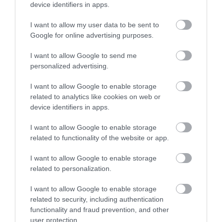
device identifiers in apps.
New Yorkban „de facto tilalom” lépett életbe
szeptember elején a rövid távú bérbeadásra, ahol
I want to allow my user data to be sent to
semmilyen szállás nem bérelhető 30 napnál rövidebb
Google for online advertising purposes.
időre, kivéve, ha a házigazda is ott lakik.
I want to allow Google to send me
personalized advertising.
Ráadásul egyszerre csak két bérlő tartózkodhat egy
ingatlanban. Berlinben a rövid távú bérlést évi 90
I want to allow Google to enable storage
napra korlátozzák, Amszterdamban pedig a
related to analytics like cookies on web or
device identifiers in apps.
maximális tartózkodási idő naptári évenként 30 nap,
legfeljebb négy személy számára.
I want to allow Google to enable storage
related to functionality of the website or app.
A turizmus világának inspiráló híreiért
csatlakozz
csoportunkhoz
, és
iratkozz fel hírlevelünkre
!
I want to allow Google to enable storage
related to personalization.
Megosztás
I want to allow Google to enable storage
related to security, including authentication
Kérem nap végén az aznapi friss cikkeket!
functionality and fraud prevention, and other
user protection.