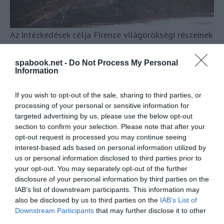
Az intézkedések célja Firenze világörökségi részeinek
megóvása
spabook.net -
Do Not Process My Personal
Az Airbnb máris reagált Firenze lépésére
Information
Az Airbnb elismerte azokat a kihívásokat, amelyekkel
If you wish to opt-out of the sale, sharing to third parties, or
a történelmi városok szembesülnek Olaszországban,
processing of your personal or sensitive information for
targeted advertising by us, please use the below opt-out
és
ígéretet tett arra, hogy segítséget nyújt.
Az
section to confirm your selection. Please note that after your
Airbnb szóvivője elmondta, hogy olyan világos és
opt-out request is processed you may continue seeing
könnyen követhető nemzeti szabályozást javasoltak
interest-based ads based on personal information utilized by
a rövid távú lakáskiadásra Olaszországban, amik
us or personal information disclosed to third parties prior to
your opt-out. You may separately opt-out of the further
biztosítanák a felelős ingatlan bérbeadást minden
disclosure of your personal information by third parties on the
városban és településen, hozzájárulva ezzel a
IAB’s list of downstream participants. This information may
közösség jobbá tételéhez.
also be disclosed by us to third parties on the
IAB’s List of
Downstream Participants
that may further disclose it to other
Nem Firenze az egyetlen város, amely
third parties.