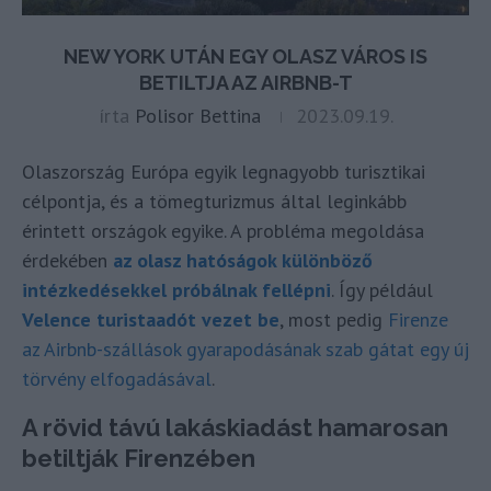
NEW YORK UTÁN EGY OLASZ VÁROS IS
BETILTJA AZ AIRBNB-T
írta
Polisor Bettina
2023.09.19.
Olaszország Európa egyik legnagyobb turisztikai
célpontja, és a tömegturizmus által leginkább
érintett országok egyike. A probléma megoldása
érdekében
az olasz hatóságok különböző
intézkedésekkel próbálnak fellépni
. Így például
Velence turistaadót vezet be
, most pedig
Firenze
az Airbnb-szállások gyarapodásának szab gátat egy új
törvény elfogadásával
.
A rövid távú lakáskiadást hamarosan
betiltják Firenzében