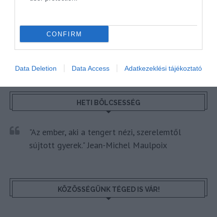
AIRBNB
FIRENZE
HÍREK
OLASZORSZÁG
CONFIRM
Data Deletion
Data Access
Adatkezeklési tájékoztató
HETI BÖLCSESSÉG
"Az ember, aki a tengert nézi, szerelemtől
sújtott gyerek." Jean-Michel Maulpoix
KÖZÖSSÉGÜNK TÉGED IS VÁR!