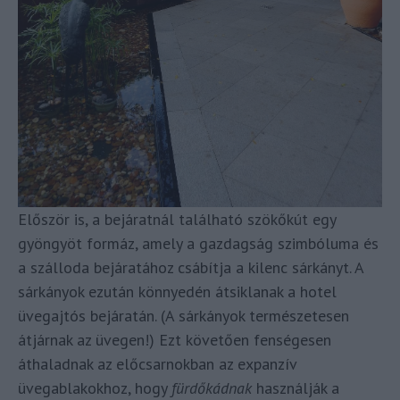
Először is, a bejáratnál található szökőkút egy
gyöngyöt formáz, amely a gazdagság szimbóluma és
a szálloda bejáratához csábítja a kilenc sárkányt. A
sárkányok ezután könnyedén átsiklanak a hotel
üvegajtós bejáratán. (A sárkányok természetesen
átjárnak az üvegen!) Ezt követően fenségesen
áthaladnak az előcsarnokban az expanzív
üvegablakokhoz, hogy
fürdőkádnak
használják a