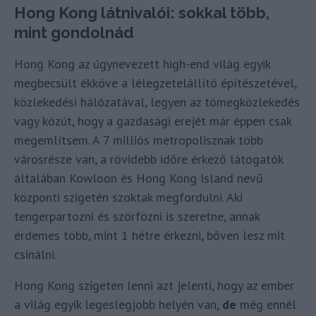
Hong Kong látnivalói: sokkal több,
mint gondolnád
Hong Kong az úgynevezett high-end világ egyik
megbecsült ékköve a lélegzetelállító építészetével,
közlekedési hálózatával, legyen az tömegközlekedés
vagy közút, hogy a gazdasági erejét már éppen csak
megemlítsem. A 7 milliós metropolisznak több
városrésze van, a rövidebb időre érkező látogatók
általában Kowloon és Hong Kong Island nevű
központi szigetén szoktak megfordulni. Aki
tengerpartozni és szörfözni is szeretne, annak
érdemes több, mint 1 hétre érkezni, bőven lesz mit
csinálni.
Hong Kong szigeten lenni azt jelenti, hogy az ember
a világ egyik legeslegjobb helyén van,
de
még ennél