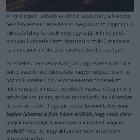
A fenti képen látható az elnöki lakosztály látványos,
belsőépítészeti remekléssel megalkotott nappalija. A
lakosztályhoz tartozik még egy saját infinity pool,
magyarul végtelenített, feszített víztükrű medence
is, ami ennek a cikknek a nyitóképeként is szolgál.
Az érdekes becenévre hallgató, úgynevezett Terrace
Suite, azaz terasz lakosztály nagyon népszerű a friss
házasok körében, akik előszeretettel töltenek itt
néhány napot a mézes heteikből. Valószínűleg nem a
privát Jacuzzi miatt, amivel rendelkezik, de vélhetően
az sem árt azért, hogy jár hozzá.
Igazából, elég nagy
bajban lehetnek a friss házas elnökök, hogy most akkor
melyik lakosztályt is válasszák a nászutast, vagy az
elnökit?
Még jó, hogy aktuálisan nem állok ilyen
dilemmák előtt!