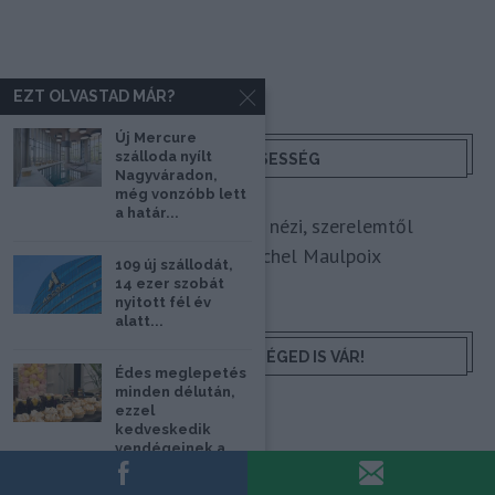
EZT OLVASTAD MÁR?
Új Mercure
szálloda nyílt
HETI BÖLCSESSÉG
Nagyváradon,
még vonzóbb lett
a határ...
"Az ember, aki a tengert nézi, szerelemtől
sújtott gyerek." Jean-Michel Maulpoix
109 új szállodát,
14 ezer szobát
nyitott fél év
alatt...
KÖZÖSSÉGÜNK TÉGED IS VÁR!
Édes meglepetés
minden délután,
ezzel
kedveskedik
vendégeinek a
budapesti hotel