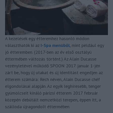
A kezelések egy étteremhez hasonló módon
választhatók ki az
I-Spa menüből
, mint például egy
jó étteremben. (2017-ben az év első osztályú
éttermében változás történt.) Az Alain Ducasse
vezényletével működő SPOON 2017. január 1-jén
zárt be, hogy új utakat és új identitást engedjen az
étterem számára: Rech néven, Alain Ducasse chéf
elgondolásai alapján. Az egyik leghíresebb, tenger
gyümölcseit kínáló párizsi étterem 2017 február
közepén debütált nemzetközi terepen, éppen itt, a
szálloda újragondolt éttermében.