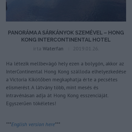
PANORÁMA A SÁRKÁNYOK SZEMÉVEL – HONG
KONG INTERCONTINENTAL HOTEL
írta
Waterfan
2019.01.26.
Ha létezik mellbevágó hely ezen a bolygón, akkor az
InterContinental Hong Kong szálloda elhelyezkedése
a Victoria Kikötőben megkaphatja érte a pecsétes
elismerést. A látvány több, mint mesés és
intravénásan adja át Hong Kong esszenciáját.
Egyszerűen tökéletes!
***
English version here
***