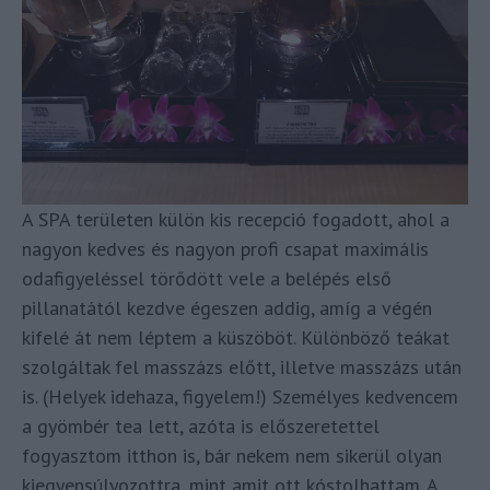
A SPA területen külön kis recepció fogadott, ahol a
nagyon kedves és nagyon profi csapat maximális
odafigyeléssel törődött vele a belépés első
pillanatától kezdve égeszen addig, amíg a végén
kifelé át nem léptem a küszöböt. Különböző teákat
szolgáltak fel masszázs előtt, illetve masszázs után
is. (Helyek idehaza, figyelem!) Személyes kedvencem
a gyömbér tea lett, azóta is előszeretettel
fogyasztom itthon is, bár nekem nem sikerül olyan
kiegyensúlyozottra, mint amit ott kóstolhattam. A