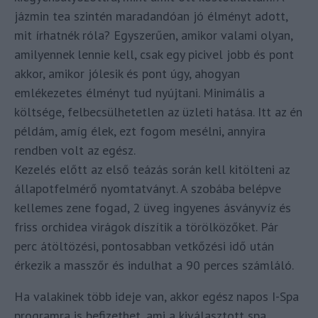
jázmin tea szintén maradandóan jó élményt adott,
mit írhatnék róla? Egyszerűen, amikor valami olyan,
amilyennek lennie kell, csak egy picivel jobb és pont
akkor, amikor jólesik és pont úgy, ahogyan
emlékezetes élményt tud nyújtani. Minimális a
költsége, felbecsülhetetlen az üzleti hatása. Itt az én
példám, amíg élek, ezt fogom mesélni, annyira
rendben volt az egész.
Kezelés előtt az első teázás során kell kitölteni az
állapotfelmérő nyomtatványt. A szobába belépve
kellemes zene fogad, 2 üveg ingyenes ásványvíz és
friss orchidea virágok díszítik a törölközőket. Pár
perc átöltözési, pontosabban vetkőzési idő után
érkezik a masszőr és indulhat a 90 perces számláló.
Ha valakinek több ideje van, akkor egész napos I-Spa
programra is befizethet, ami a kiválasztott spa