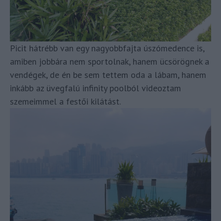
Picit hátrébb van egy nagyobbfajta úszómedence is,
amiben jobbára nem sportolnak, hanem ücsörögnek a
vendégek, de én be sem tettem oda a lábam, hanem
inkább az üvegfalú infinity poolból videoztam
szemeimmel a festői kilátást.