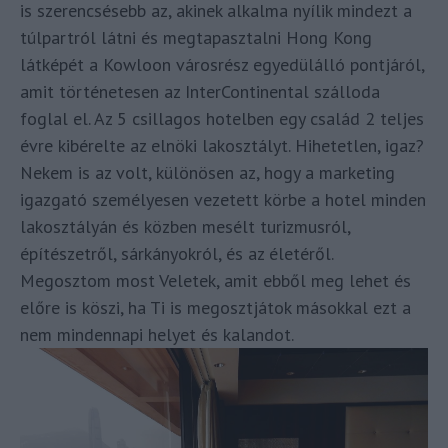
is szerencsésebb az, akinek alkalma nyílik mindezt a
túlpartról látni és megtapasztalni Hong Kong
látképét a Kowloon városrész egyedülálló pontjáról,
amit történetesen az InterContinental szálloda
foglal el. Az 5 csillagos hotelben egy család 2 teljes
évre kibérelte az elnöki lakosztályt. Hihetetlen, igaz?
Nekem is az volt, különösen az, hogy a marketing
igazgató személyesen vezetett körbe a hotel minden
lakosztályán és közben mesélt turizmusról,
építészetről, sárkányokról, és az életéről.
Megosztom most Veletek, amit ebből meg lehet és
előre is köszi, ha Ti is megosztjátok másokkal ezt a
nem mindennapi helyet és kalandot.