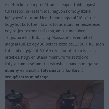
Az ételeket nem próbáltam ki, éppen több napnyi
túrázásból érkeztem ide, nagyon komoly fizikai
igénybevétel után. Nem lenne nagy találóskérdés,
hogy hol kötöttem ki a fotózás után. Természetesen
egy teljes testmasszázson, amit a menüben
„Signature Chi Balancing Massage” néven lehet
megtalálni. Ez egy 90 perces kezelés, 1580 HKD áron
fut, ami nagyjából 55-60 ezer forint. Nem is az az
érdekes, hogy én utána mennyire feltöltődve
folytattam a sétámat a városban, hanem maga
az
élmény
és annak a
folyamata
, a
körítés
, a
szolgáltatás minősége
.