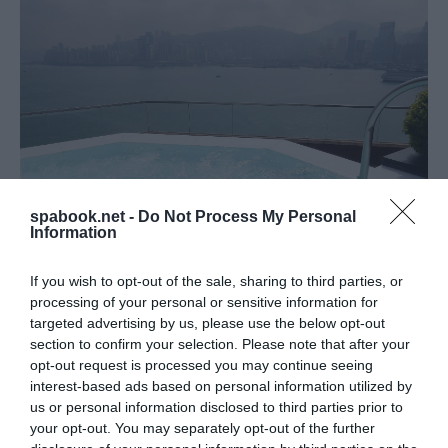
spabook.net -
Do Not Process My Personal
Information
If you wish to opt-out of the sale, sharing to third parties, or
Vízsugaras masszázs akad a márványburkolatú
processing of your personal or sensitive information for
fürdőszobában is. Feledhetetlen pillanatokat
targeted advertising by us, please use the below opt-out
section to confirm your selection. Please note that after your
tartogat a vendégek számára a központi szigetre
opt-out request is processed you may continue seeing
néző fürdőkádban ücsörgés, vagy éppen az ablakban
interest-based ads based on personal information utilized by
zuhanyozás. Igen, kifelé mindent látni a zuhanyzóból,
us or personal information disclosed to third parties prior to
your opt-out. You may separately opt-out of the further
aminek a hátsó fala teli ablak az öböl irányába, de