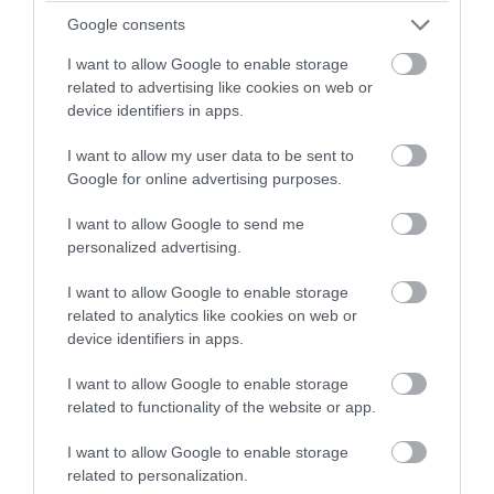
megoldásokkal rendelkezik. Különleges megoldás a
Google consents
központban elhelyezett mosdókagylók, amiket
rengeteg tükörrel vettek körbe. Külön van férfi,
I want to allow Google to enable storage
related to advertising like cookies on web or
illetve női mosdókagyló, és pipere sarok, ahol a
device identifiers in apps.
párok egymás zavarása nélkül, békességben,
stresszmentesen készülhetnek el az esti színházhoz,
I want to allow my user data to be sent to
Google for online advertising purposes.
vacsorához, kultúrális programhoz, méghozzá így
jó
eséllyel időben
. Magától értetődőnek tűnik, de
I want to allow Google to send me
higyjétek el nekem, hogy nagy gondosságot igényel a
personalized advertising.
pipere cikkek bekészítése. Itt ebben nem volt hiba, és
I want to allow Google to enable storage
nem csak azért, mert a legjobbak legjobbjait adják a
related to analytics like cookies on web or
vendégeknek, hanem valóban más-más kellékek
device identifiers in apps.
vannak a férfi, illetve a női oldalon. Utóbbiaknál alap
I want to allow Google to enable storage
a
Chanel No.5 bekészítés
.
related to functionality of the website or app.
I want to allow Google to enable storage
related to personalization.