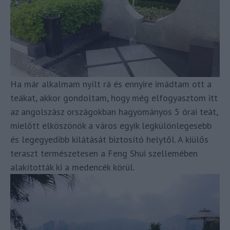
Ha már alkalmam nyílt rá és ennyire imádtam ott a
teákat, akkor gondoltam, hogy még elfogyasztom itt
az angolszász országokban hagyományos 5 órai teát,
mielőtt elköszönök a város egyik legkülönlegesebb
és legegyedibb kilátását biztosító helytől. A kiülős
teraszt természetesen a Feng Shui szellemében
alakították ki a medencék körül.