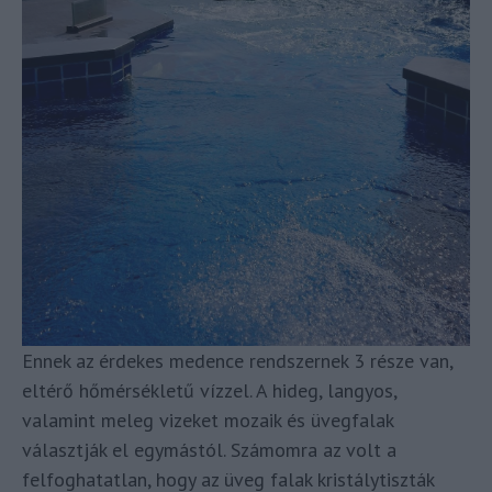
Ennek az érdekes medence rendszernek 3 része van,
eltérő hőmérsékletű vízzel. A hideg, langyos,
valamint meleg vizeket mozaik és üvegfalak
választják el egymástól. Számomra az volt a
felfoghatatlan, hogy az üveg falak kristálytiszták