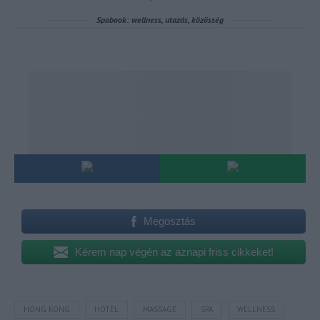
Megosztás
Kérem nap végén az aznapi friss cikkeket!
HONG KONG
HOTEL
MASSAGE
SPA
WELLNESS