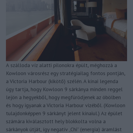
A szálloda víz alatti pilonokra épült, méghozzá a
Kowloon városrész egy stratégiailag fontos pontján,
a Victoria Harbour (kikötő) szélén. A kínai legenda
úgy tartja, hogy Kowloon 9 sárkánya minden reggel
lejön a hegyekből, hogy megfürödjenek az öbölben
és hogy igyanak a Victoria Harbour vizéből. (Kowloon
tulajdonképpen 9 sárkányt jelent kínaiul.) Az épület
számára kiválasztott hely blokkolta volna a
sárkányok útját, így negatív „Chi” (energia) áramlást