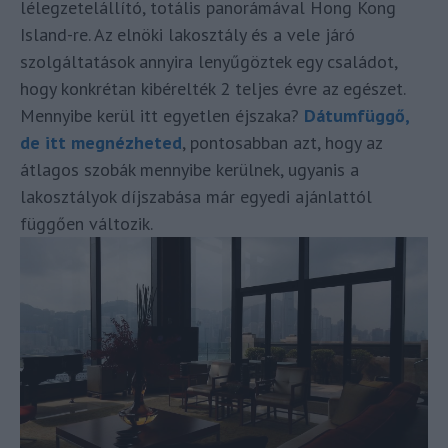
lélegzetelállító, totális panorámával Hong Kong
Island-re. Az elnöki lakosztály és a vele járó
szolgáltatások annyira lenyűgöztek egy családot,
hogy konkrétan kibérelték 2 teljes évre az egészet.
Mennyibe kerül itt egyetlen éjszaka?
Dátumfüggő,
de itt megnézheted
, pontosabban azt, hogy az
átlagos szobák mennyibe kerülnek, ugyanis a
lakosztályok díjszabása már egyedi ajánlattól
függően változik.