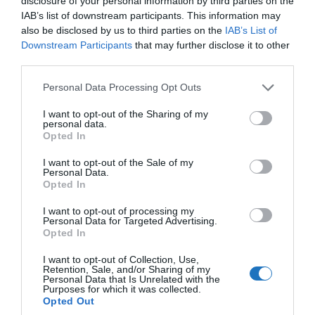
disclosure of your personal information by third parties on the
befelé nem lát senki, mert közelstávol csak az
IAB’s list of downstream participants. This information may
elúszó hajók, vagy a túlparti sziget az, ahonnan
also be disclosed by us to third parties on the
IAB’s List of
tekintetek irányulhatnak befelé. De azok kellően
Downstream Participants
that may further disclose it to other
third parties.
messze vannak.
Please note that this website/app uses one or more Google
Personal Data Processing Opt Outs
services and may gather and store information including but
not limited to your visit or usage behaviour. You may click to
I want to opt-out of the Sharing of my
personal data.
grant or deny consent to Google and its third-party tags to
Opted In
use your data for below specified purposes in below Google
consent section.
I want to opt-out of the Sale of my
Personal Data.
Opted In
I want to opt-out of processing my
Personal Data for Targeted Advertising.
Opted In
I want to opt-out of Collection, Use,
Retention, Sale, and/or Sharing of my
Personal Data that Is Unrelated with the
Purposes for which it was collected.
A fő fürdőszoba érdekes belsőépítészeti
Opted Out