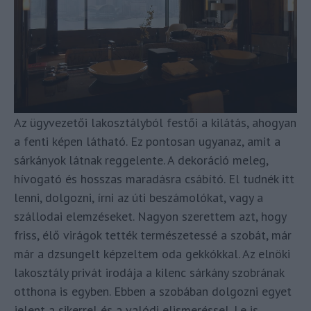
Az ügyvezetői lakosztályból festői a kilátás, ahogyan
a fenti képen látható. Ez pontosan ugyanaz, amit a
sárkányok látnak reggelente. A dekoráció meleg,
hívogató és hosszas maradásra csábító. El tudnék itt
lenni, dolgozni, írni az úti beszámolókat, vagy a
szállodai elemzéseket. Nagyon szerettem azt, hogy
friss, élő virágok tették természetessé a szobát, már
már a dzsungelt képzeltem oda gekkókkal. Az elnöki
lakosztály privát irodája a kilenc sárkány szobrának
otthona is egyben. Ebben a szobában dolgozni egyet
jelent a sikerrel és a valódi elismeréssel. Le is