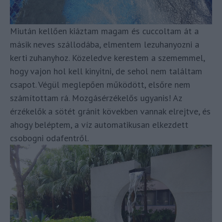
Miután kellően kiáztam magam és cuccoltam át a
másik neves szállodába, elmentem lezuhanyozni a
kerti zuhanyhoz. Közeledve kerestem a szememmel,
hogy vajon hol kell kinyitni, de sehol nem találtam
csapot. Végül meglepően működött, elsőre nem
számítottam rá. Mozgásérzékelős ugyanis! Az
érzékelők a sötét gránit kövekben vannak elrejtve, és
ahogy beléptem, a víz automatikusan elkezdett
csobogni odafentről.